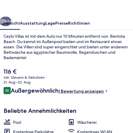
rück
Weiter
57+
Übersicht
Ausstattung
Lage
Preise
Richtlinien
Ceylo Villas ist mit dem Auto nur 10 Minuten entfernt von: Bentota
Beach. Du kannst im Außenpool baden und im Restaurant etwas
essen. Die Villen sind super eingerichtet und bieten unter anderem
Bettwäsche aus ägyptischer Baumwolle, Regenduschen und
Bademäntel.
Der
116 €
aktuelle
inkl. Steuern & Gebühren
Preis
21. Aug.–22. Aug.
43-Zoll-Flachbildfernseher mit Kabe
beträgt
Bewertungen
Außergewöhnlich
10
1 Bewertung anzeigen
116 €.
10 von 10.
Beliebte Annehmlichkeiten
Pool
Wäscherei
Kostenlose Parkplätze
Kostenloses WLAN