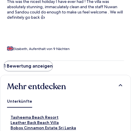
This was the nicest holiday I have ever had ! The villa was
absolutely stunning, immaculately clean and the staff Nuwan
and Sandou could do enough to make us feel welcome . We will
definitely go back 👍
Elizabeth, Aufenthalt von 9 Nächten
1 Bewertung anzeigen
Mehr entdecken
Unterkünfte
L
Tasheema Beach Resort
i
L
Leather Back Beach Villa
n
i
L
Bobos Cinnamon Estate Sri Lanka