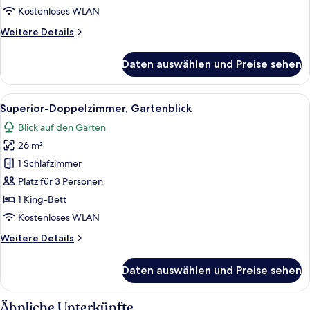
Kostenloses WLAN
Weitere
Weitere Details
Details
für
Daten auswählen und Preise sehen
Deluxe-
Doppelzimmer,
Gartenblick
Alle
Ein Bett mit Baldachin, ein hölzerner
11
Superior-Doppelzimmer, Gartenblick
Fotos
Blick auf den Garten
für
26 m²
Superior-
Doppelzimmer,
1 Schlafzimmer
Gartenblick
Platz für 3 Personen
anzeigen
1 King-Bett
Kostenloses WLAN
Weitere
Weitere Details
Details
für
Daten auswählen und Preise sehen
Superior-
Doppelzimmer,
Gartenblick
Ähnliche Unterkünfte