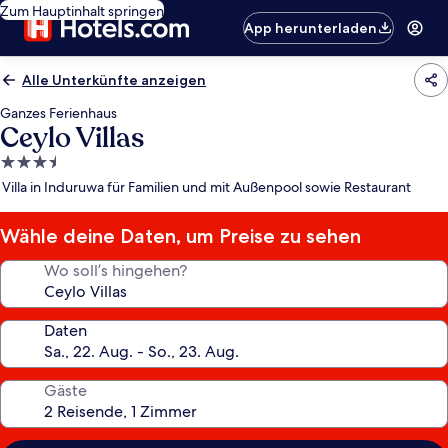
Zum Hauptinhalt springen
App herunterladen
Alle Unterkünfte anzeigen
Ganzes Ferienhaus
Ceylo Villas
3.5-
Sterne-
Villa in Induruwa für Familien und mit Außenpool sowie Restaurant
Unterkunft
Wähle deine Daten, um Preise zu sehen
Wo soll’s hingehen?
Daten
Gäste