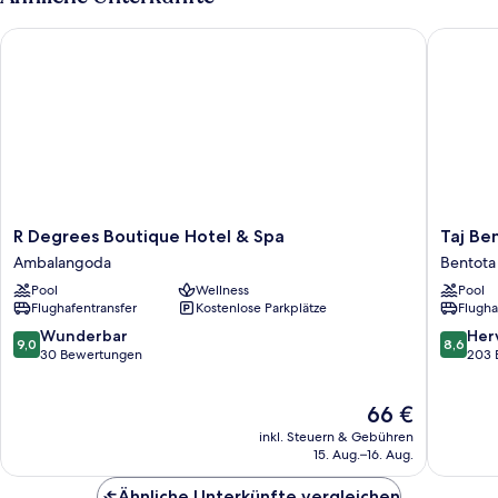
R Degrees Boutique Hotel & Spa
Taj Bent
R
Taj
R Degrees Boutique Hotel & Spa
Taj Be
Degrees
Bentota
Ambalangoda
Bentota
Boutique
Resort
Pool
Wellness
Pool
Hotel
&
Flughafentransfer
Kostenlose Parkplätze
Flugha
&
Spa
Spa
Bentota
9.0
8.6
Wunderbar
Her
9,0
8,6
Ambalangoda
von
von
30 Bewertungen
203 
10,
10,
Wunderbar,
Hervorr
Der
66 €
30
203
Preis
Bewertungen
Bewert
inkl. Steuern & Gebühren
beträgt
15. Aug.–16. Aug.
66 €
Ähnliche Unterkünfte vergleichen