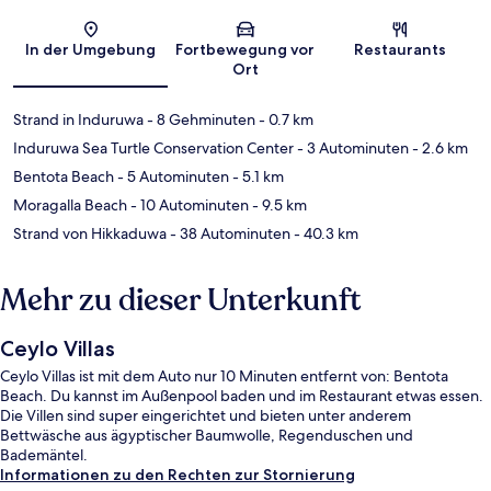
Karte
In der Umgebung
Fortbewegung vor
Restaurants
Ort
Strand in Induruwa
- 8 Gehminuten
- 0.7 km
Induruwa Sea Turtle Conservation Center
- 3 Autominuten
- 2.6 km
Bentota Beach
- 5 Autominuten
- 5.1 km
Moragalla Beach
- 10 Autominuten
- 9.5 km
Strand von Hikkaduwa
- 38 Autominuten
- 40.3 km
Mehr zu dieser Unterkunft
Ceylo Villas
Ceylo Villas ist mit dem Auto nur 10 Minuten entfernt von: Bentota
Beach. Du kannst im Außenpool baden und im Restaurant etwas essen.
Die Villen sind super eingerichtet und bieten unter anderem
Bettwäsche aus ägyptischer Baumwolle, Regenduschen und
Bademäntel.
Informationen zu den Rechten zur Stornierung