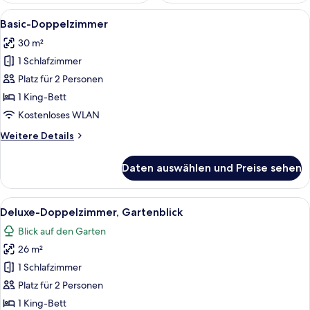
Alle
Ein Schlafzimmer mit einem Himmelbe
1
Basic-Doppelzimmer
Fotos
30 m²
für
1 Schlafzimmer
Basic-
Doppelzimmer
Platz für 2 Personen
anzeigen
1 King-Bett
Kostenloses WLAN
Weitere
Weitere Details
Details
für
Daten auswählen und Preise sehen
Basic-
Doppelzimmer
Alle
Ein Schlafzimmer mit einem großen Bet
6
Deluxe-Doppelzimmer, Gartenblick
Fotos
Blick auf den Garten
für
26 m²
Deluxe-
Doppelzimmer,
1 Schlafzimmer
Gartenblick
Platz für 2 Personen
anzeigen
1 King-Bett