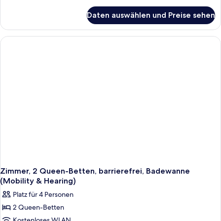
barrierefrei,
Details
für
Badewanne
Daten auswählen und Preise sehen
Zimmer,
anzeigen
2 Queen-
Betten,
barrierefrei,
Badewanne
Zimmer, 2 Queen-Betten, barrierefrei, Badewanne
(Mobility & Hearing)
Platz für 4 Personen
2 Queen-Betten
Kostenloses WLAN