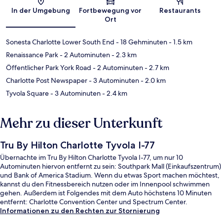
Karte
In der Umgebung
Fortbewegung vor
Restaurants
Ort
Sonesta Charlotte Lower South End
- 18 Gehminuten
- 1.5 km
Renaissance Park
- 2 Autominuten
- 2.3 km
Öffentlicher Park York Road
- 2 Autominuten
- 2.7 km
Charlotte Post Newspaper
- 3 Autominuten
- 2.0 km
Tyvola Square
- 3 Autominuten
- 2.4 km
Mehr zu dieser Unterkunft
Tru By Hilton Charlotte Tyvola I-77
Übernachte im Tru By Hilton Charlotte Tyvola I-77, um nur 10
Autominuten hiervon entfernt zu sein: Southpark Mall (Einkaufszentrum)
und Bank of America Stadium. Wenn du etwas Sport machen möchtest,
kannst du den Fitnessbereich nutzen oder im Innenpool schwimmen
gehen. Außerdem ist Folgendes mit dem Auto höchstens 10 Minuten
entfernt: Charlotte Convention Center und Spectrum Center.
Informationen zu den Rechten zur Stornierung