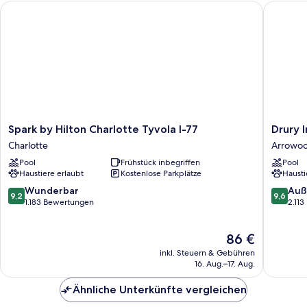
Spark by Hilton Charlotte Tyvola I-77
Drury In
Beds
And
Walk
In
Shower
Spark
Drury
Spark by Hilton Charlotte Tyvola I-77
Drury 
by
Inn
Charlotte
Arrowo
Hilton
&
Pool
Frühstück inbegriffen
Pool
Charlotte
Suites
Haustiere erlaubt
Kostenlose Parkplätze
Hausti
Tyvola
Charlott
I-
Arrowo
9.2
9.6
Wunderbar
Auß
9,2
9,6
77
Arrowo
von
von
1.183 Bewertungen
2.11
Charlotte
10,
10,
Wunderbar,
Außerge
Der
86 €
1.183
2.113
Preis
Bewertungen
Bewert
inkl. Steuern & Gebühren
beträgt
16. Aug.–17. Aug.
86 €
Ähnliche Unterkünfte vergleichen