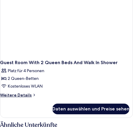
Accessible
Guest Room With 2 Queen Beds And Walk In Shower
Platz für 4 Personen
2 Queen-Betten
Kostenloses WLAN
Weitere
Weitere Details
Details
für
Daten auswählen und Preise sehen
Guest
Room
With
Ähnliche Unterkünfte
2
Queen