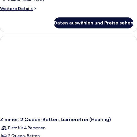
Weitere
Weitere Details
Details
für
Daten auswählen und Preise sehen
Zimmer,
2 Queen-
Betten,
barrierefrei,
Badewanne
(Mobility
&
Hearing)
Zimmer, 2 Queen-Betten, barrierefrei (Hearing)
Platz für 4 Personen
2 Queen-Betten