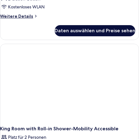
Kostenloses WLAN
Weitere
Weitere Details
Details
für
Daten auswählen und Preise sehen
Zimmer,
2 Queen-
Betten,
barrierefrei
(Hearing)
King Room with Roll-in Shower-Mobility Accessible
Platz für 2 Personen