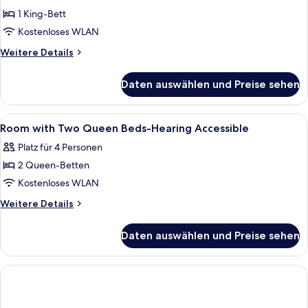
1 King-Bett
Kostenloses WLAN
Weitere
Weitere Details
Details
für
Daten auswählen und Preise sehen
King
Room
with
Alle
Schallisolierte Zimmer, Bügeleisen/Bü
1
Roll-
Room with Two Queen Beds-Hearing Accessible
Fotos
in
Platz für 4 Personen
Shower-
für
Mobility
2 Queen-Betten
Room
Accessible
with
Kostenloses WLAN
Two
Weitere
Weitere Details
Queen
Details
für
Beds-
Daten auswählen und Preise sehen
Room
Hearing
with
Accessible
Two
anzeigen
Queen
Beds-
Hearing