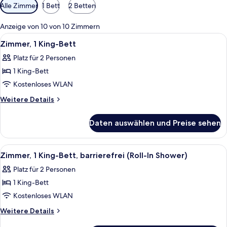
Verfügbare
Alle Zimmer
1 Bett
2 Betten
Filter
für
Anzeige von 10 von 10 Zimmern
Zimmer
Alle
Ein Hotelzimmer mit einem großen Bett
3
Zimmer, 1 King-Bett
Fotos
Platz für 2 Personen
für
1 King-Bett
Zimmer,
1 King-
Kostenloses WLAN
Bett
Weitere
Weitere Details
anzeigen
Details
für
Daten auswählen und Preise sehen
Zimmer,
1 King-
Bett
Alle
Ein Hotelzimmer mit einem großen Flac
3
Zimmer, 1 King-Bett, barrierefrei (Roll-In Shower)
Fotos
Platz für 2 Personen
für
1 King-Bett
Zimmer,
1 King-
Kostenloses WLAN
Bett,
Weitere
Weitere Details
barrierefrei
Details