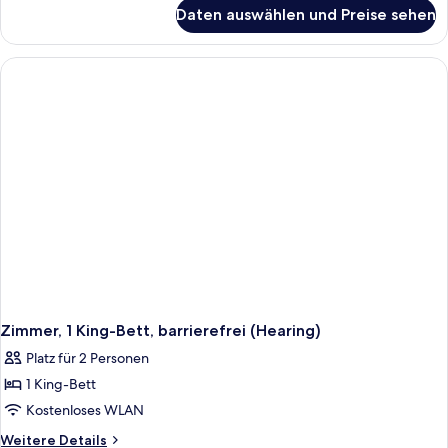
für
(Roll-
Daten auswählen und Preise sehen
Zimmer,
In
1 King-
Shower)
Bett,
anzeigen
barrierefrei
(Roll-
In
Shower)
Zimmer, 1 King-Bett, barrierefrei (Hearing)
Platz für 2 Personen
1 King-Bett
Kostenloses WLAN
Weitere
Weitere Details