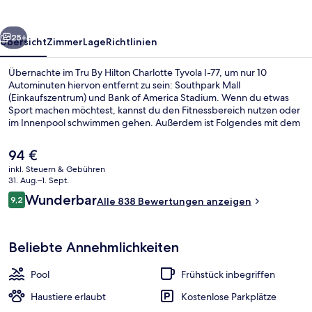
Tyvola
I-
rück
Weiter
77
25+
Übersicht
Zimmer
Lage
Richtlinien
Übernachte im Tru By Hilton Charlotte Tyvola I-77, um nur 10
Autominuten hiervon entfernt zu sein: Southpark Mall
(Einkaufszentrum) und Bank of America Stadium. Wenn du etwas
Sport machen möchtest, kannst du den Fitnessbereich nutzen oder
im Innenpool schwimmen gehen. Außerdem ist Folgendes mit dem
Auto höchstens 10 Minuten entfernt: Charlotte Convention Center
und Spectrum Center.
Der
94 €
aktuelle
inkl. Steuern & Gebühren
Preis
31. Aug.–1. Sept.
Außenbereich
beträgt
Bewertungen
Wunderbar
9,2
Alle 838 Bewertungen anzeigen
94 €.
9,2 von 10.
Beliebte Annehmlichkeiten
Pool
Frühstück inbegriffen
Haustiere erlaubt
Kostenlose Parkplätze