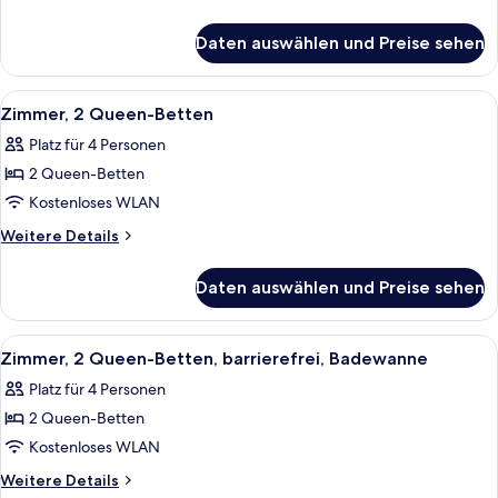
Details
für
Daten auswählen und Preise sehen
Zimmer,
1 King-
Bett,
Alle
Zimmer, 2 Queen-Betten | Schallisoli
3
barrierefrei
Zimmer, 2 Queen-Betten
Fotos
(Hearing)
Platz für 4 Personen
für
2 Queen-Betten
Zimmer,
2 Queen-
Kostenloses WLAN
Betten
Weitere
Weitere Details
anzeigen
Details
für
Daten auswählen und Preise sehen
Zimmer,
2 Queen-
Betten
Alle
Ein modernes Zimmer mit einem türkis
3
Zimmer, 2 Queen-Betten, barrierefrei, Badewanne
Fotos
Platz für 4 Personen
für
2 Queen-Betten
Zimmer,
2 Queen-
Kostenloses WLAN
Betten,
Weitere
Weitere Details