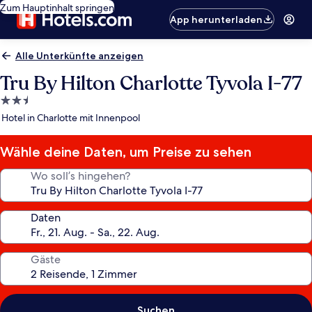
Zum Hauptinhalt springen
App herunterladen
Alle Unterkünfte anzeigen
Tru By Hilton Charlotte Tyvola I-77
2.5-
Sterne-
Hotel in Charlotte mit Innenpool
Unterkunft
Wähle deine Daten, um Preise zu sehen
Wo soll’s hingehen?
Daten
Gäste
Suchen