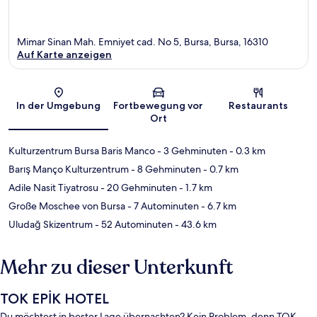
Mimar Sinan Mah. Emniyet cad. No 5, Bursa, Bursa, 16310
Auf Karte anzeigen
Karte
In der Umgebung
Fortbewegung vor
Restaurants
Ort
Kulturzentrum Bursa Baris Manco
- 3 Gehminuten
- 0.3 km
Barış Manço Kulturzentrum
- 8 Gehminuten
- 0.7 km
Adile Nasit Tiyatrosu
- 20 Gehminuten
- 1.7 km
Große Moschee von Bursa
- 7 Autominuten
- 6.7 km
Uludağ Skizentrum
- 52 Autominuten
- 43.6 km
Mehr zu dieser Unterkunft
TOK EPİK HOTEL
Du möchtest in bester Lage übernachten? Kein Problem, denn TOK