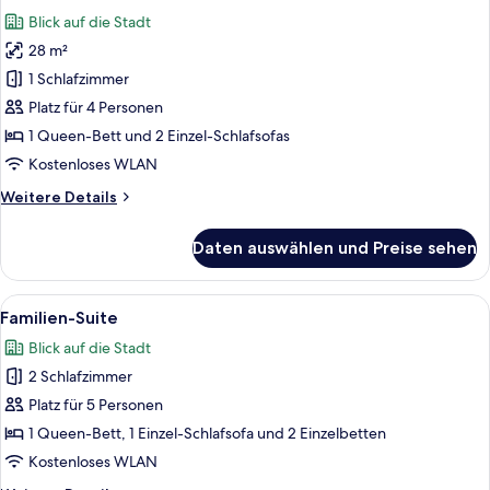
Fotos
Bett
Blick auf die Stadt
für
28 m²
Vierbettzimmer
anzeigen
1 Schlafzimmer
Platz für 4 Personen
1 Queen-Bett und 2 Einzel-Schlafsofas
Kostenloses WLAN
Weitere
Weitere Details
Details
für
Daten auswählen und Preise sehen
Vierbettzimmer
Alle
Ein Hotelzimmer mit zwei Betten, ein
21
Familien-Suite
Fotos
Blick auf die Stadt
für
2 Schlafzimmer
Familien-
Suite
Platz für 5 Personen
anzeigen
1 Queen-Bett, 1 Einzel-Schlafsofa und 2 Einzelbetten
Kostenloses WLAN