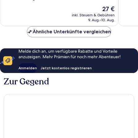
10,
Gut,
Der
27 €
Sehr
159
Preis
gut,
inkl. Steuern & Gebühren
Bewert
beträgt
9. Aug.–10. Aug.
69
27 €
Bewertungen
Ähnliche Unterkünfte vergleichen
Melde dich an, um verfügbare Rabatte und Vorteile
anzuzeigen. Mehr Prämien für noch mehr Abenteuer!
Anmelden
Jetzt kostenlos registrieren
Zur Gegend