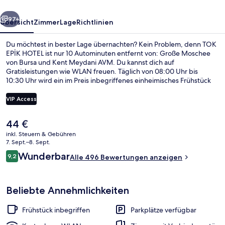
rück
Weiter
97+
Übersicht
Zimmer
Lage
Richtlinien
Du möchtest in bester Lage übernachten? Kein Problem, denn TOK
EPİK HOTEL ist nur 10 Autominuten entfernt von: Große Moschee
von Bursa und Kent Meydani AVM. Du kannst dich auf
Gratisleistungen wie WLAN freuen. Täglich von 08:00 Uhr bis
10:30 Uhr wird ein im Preis inbegriffenes einheimisches Frühstück
serviert. Außerdem ist Folgendes mit dem Auto höchstens 15
Minuten entfernt: Bursa Zoo und Podyumpark.
VIP Access
Der
44 €
Bettwäsche aus ägyptischer Baumwoll
aktuelle
inkl. Steuern & Gebühren
Preis
7. Sept.–8. Sept.
beträgt
Bewertungen
Wunderbar
9,2
Alle 496 Bewertungen anzeigen
44 €.
9,2 von 10.
Beliebte Annehmlichkeiten
Frühstück inbegriffen
Parkplätze verfügbar