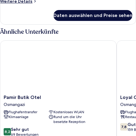
Weitere
Weitere Details
Details
für
Daten auswählen und Preise sehen
Familien-
Suite
Ähnliche Unterkünfte
Pamir Butik Otel
Loyal Cit
Pamir
Loyal
Pamir Butik Otel
Loyal 
Butik
City
Osmangazi
Osmang
Otel
Hotel
Flughafentransfer
Kostenloses WLAN
Flugha
Osmangazi
Osmang
Klimaanlage
Rund um die Uhr
Restau
besetzte Rezeption
7.8
Gut
7,8
8.2
Sehr gut
von
159 
8,2
von
69 Bewertungen
10,