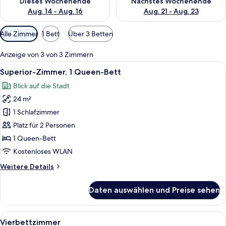
Dieses Wochenende
Nächstes Wochenende
Aug. 14 - Aug. 16
Aug. 21 - Aug. 23
Verfügbare
Alle Zimmer
1 Bett
Über 3 Betten
Filter
für
Anzeige von 3 von 3 Zimmern
Zimmer
Alle
Ein Schlafzimmer mit einem großen Bet
32
Superior-Zimmer, 1 Queen-Bett
Fotos
Blick auf die Stadt
für
24 m²
Superior-
Zimmer,
1 Schlafzimmer
1
Platz für 2 Personen
Queen-
1 Queen-Bett
Bett
Kostenloses WLAN
anzeigen
Weitere
Weitere Details
Details
für
Daten auswählen und Preise sehen
Superior-
Zimmer,
1
Alle
Ein Hotelzimmer mit einem Bett, zwei
39
Queen-
Vierbettzimmer