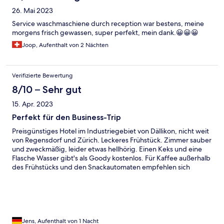
26. Mai 2023
Service waschmaschiene durch reception war bestens, meine
morgens frisch gewassen, super perfekt, mein dank.😀😀😀
Joop, Aufenthalt von 2 Nächten
Verifizierte Bewertung
8/10 – Sehr gut
15. Apr. 2023
Perfekt für den Business-Trip
Preisgünstiges Hotel im Industriegebiet von Dällikon, nicht weit
von Regensdorf und Zürich. Leckeres Frühstück. Zimmer sauber
und zweckmäßig, leider etwas hellhörig. Einen Keks und eine
Flasche Wasser gibt's als Goody kostenlos. Für Kaffee außerhalb
des Frühstücks und den Snackautomaten empfehlen sich
Münzen. Die Gemeinschaftsküche eignet sich, um selbst zu
kochen oder etwas vom Lieferdienst zu verzehren. Genügend
Möglichkeiten in der Umgebung sind vorhanden. Kostenlose
Parkplätze auf dem Gelände.
Jens, Aufenthalt von 1 Nacht