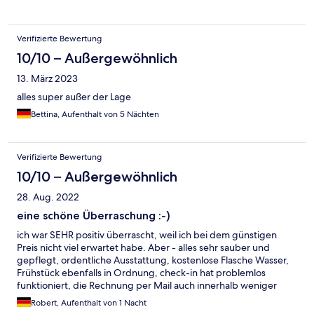
Verifizierte Bewertung
10/10 – Außergewöhnlich
13. März 2023
alles super außer der Lage
Bettina, Aufenthalt von 5 Nächten
Verifizierte Bewertung
10/10 – Außergewöhnlich
28. Aug. 2022
eine schöne Überraschung :-)
ich war SEHR positiv überrascht, weil ich bei dem günstigen
Preis nicht viel erwartet habe. Aber - alles sehr sauber und
gepflegt, ordentliche Ausstattung, kostenlose Flasche Wasser,
Frühstück ebenfalls in Ordnung, check-in hat problemlos
funktioniert, die Rechnung per Mail auch innerhalb weniger
Minuten - Dankesehr! komme sicherlich wieder. :-)
Robert, Aufenthalt von 1 Nacht