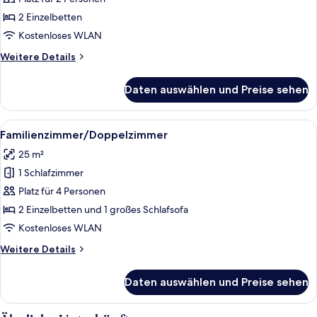
Bed
für
2 Einzelbetten
Basic
Double
Kostenloses WLAN
Room,
Weitere
Weitere Details
2
Details
für
Twin
Daten auswählen und Preise sehen
Basic
Beds
Double
anzeigen
Room,
Alle
Ein Hotelzimmer mit einer Couch, ein
5
2
Familienzimmer/Doppelzimmer
Fotos
Twin
25 m²
Beds
für
1 Schlafzimmer
Familienzimmer/Doppelzimmer
anzeigen
Platz für 4 Personen
2 Einzelbetten und 1 großes Schlafsofa
Kostenloses WLAN
Weitere
Weitere Details
Details
für
Daten auswählen und Preise sehen
Familienzimmer/Doppelzimmer