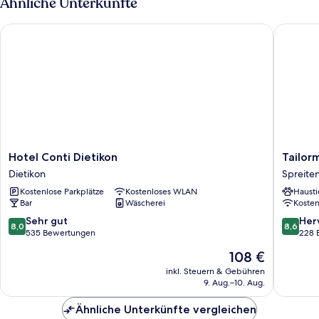
Ähnliche Unterkünfte
Hotel Conti Dietikon
Tailorma
Hotel
Tailorm
Hotel Conti Dietikon
Tailor
Conti
Hotel
Dietikon
Spreite
Dietikon
IDEA
Kostenlose Parkplätze
Kostenloses WLAN
Hausti
Dietikon
Spreite
Bar
Wäscherei
Koste
Spreite
8.0
8.6
Sehr gut
Her
8,0
8,6
von
von
535 Bewertungen
228 
10,
10,
Der
108 €
Sehr
Hervorr
Preis
gut,
228
inkl. Steuern & Gebühren
beträgt
9. Aug.–10. Aug.
535
Bewert
108 €
Bewertungen
Ähnliche Unterkünfte vergleichen