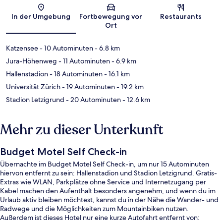
Karte
In der Umgebung
Fortbewegung vor
Restaurants
Ort
Katzensee
- 10 Autominuten
- 6.8 km
Jura-Höhenweg
- 11 Autominuten
- 6.9 km
Hallenstadion
- 18 Autominuten
- 16.1 km
Universität Zürich
- 19 Autominuten
- 19.2 km
Stadion Letzigrund
- 20 Autominuten
- 12.6 km
Mehr zu dieser Unterkunft
Budget Motel Self Check-in
Übernachte im Budget Motel Self Check-in, um nur 15 Autominuten
hiervon entfernt zu sein: Hallenstadion und Stadion Letzigrund. Gratis-
Extras wie WLAN, Parkplätze ohne Service und Internetzugang per
Kabel machen den Aufenthalt besonders angenehm, und wenn du im
Urlaub aktiv bleiben möchtest, kannst du in der Nähe die Wander- und
Radwege und die Möglichkeiten zum Mountainbiken nutzen.
Außerdem ist dieses Hotel nur eine kurze Autofahrt entfernt von: