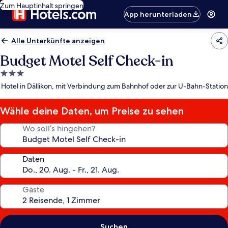
Zum Hauptinhalt springen
App herunterladen
Alle Unterkünfte anzeigen
Budget Motel Self Check-in
3.0-
Sterne-
Hotel in Dällikon, mit Verbindung zum Bahnhof oder zur U-Bahn-Station
Unterkunft
Wähle deine Daten, um Preise zu sehen
Wo soll’s hingehen?
Daten
Gäste
Suchen