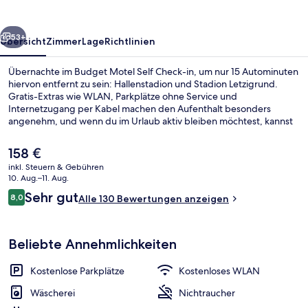
in
rück
Weiter
53+
Übersicht
Zimmer
Lage
Richtlinien
Übernachte im Budget Motel Self Check-in, um nur 15 Autominuten
hiervon entfernt zu sein: Hallenstadion und Stadion Letzigrund.
Gratis-Extras wie WLAN, Parkplätze ohne Service und
Internetzugang per Kabel machen den Aufenthalt besonders
angenehm, und wenn du im Urlaub aktiv bleiben möchtest, kannst
du in der Nähe die Wander- und Radwege und die Möglichkeiten
zum Mountainbiken nutzen. Außerdem ist dieses Hotel nur eine
Der
158 €
kurze Autofahrt entfernt von: Universität Zürich.
aktuelle
inkl. Steuern & Gebühren
Preis
10. Aug.–11. Aug.
Gebäudedesign
beträgt
Bewertungen
Sehr gut
8,0
Alle 130 Bewertungen anzeigen
158 €.
8,0 von 10.
Beliebte Annehmlichkeiten
Kostenlose Parkplätze
Kostenloses WLAN
Wäscherei
Nichtraucher