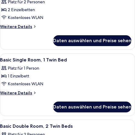
Doppelzimmer,
Platz für 2 Personen
2 Einzelbetten
2 Einzelbetten
anzeigen
Kostenloses WLAN
Weitere
Weitere Details
Details
für
Daten auswählen und Preise sehen
Basic-
Doppelzimmer,
2 Einzelbetten
Alle
Zimmersafe, Schreibtisch, laptopgeeig
6
Basic Single Room, 1 Twin Bed
Fotos
Platz für 1 Person
für
1 Einzelbett
Basic
Single
Kostenloses WLAN
Room,
Weitere
Weitere Details
1
Details
für
Twin
Daten auswählen und Preise sehen
Basic
Bed
Single
anzeigen
Room,
Alle
Ein Hotelzimmer mit zwei Betten, ein
12
1
Basic Double Room, 2 Twin Beds
Fotos
Twin
Platz für 2 Personen