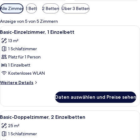
Verfügbare
Alle Zimmer
1 Bett
2 Betten
Über 3 Betten
Filter
für
Anzeige von 5 von 5 Zimmern
Zimmer
Alle
Basic-Einzelzimmer, 1 Einzelbett | Zim
6
Basic-Einzelzimmer, 1 Einzelbett
Fotos
13 m²
für
1 Schlafzimmer
Basic-
Einzelzimmer,
Platz für 1 Person
1 Einzelbett
1 Einzelbett
anzeigen
Kostenloses WLAN
Weitere
Weitere Details
Details
für
Daten auswählen und Preise sehen
Basic-
Einzelzimmer,
1 Einzelbett
Alle
Ein Hotelzimmer mit einem hölzernen 
14
Basic-Doppelzimmer, 2 Einzelbetten
Fotos
25 m²
für
1 Schlafzimmer
Basic-