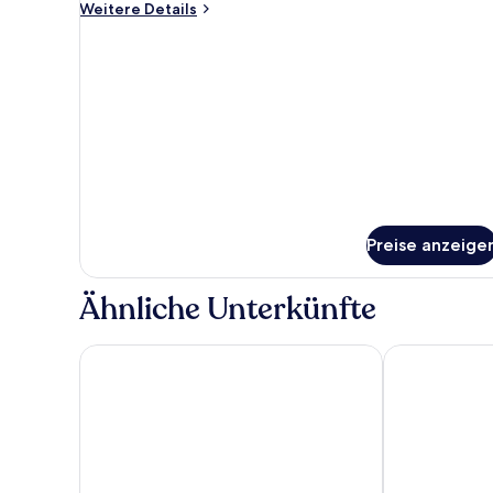
Weitere
Weitere Details
Details
für
Double
Room
Oriel
Preise anzeige
Ähnliche Unterkünfte
Hotel Wittorf
Altes Stahlwe