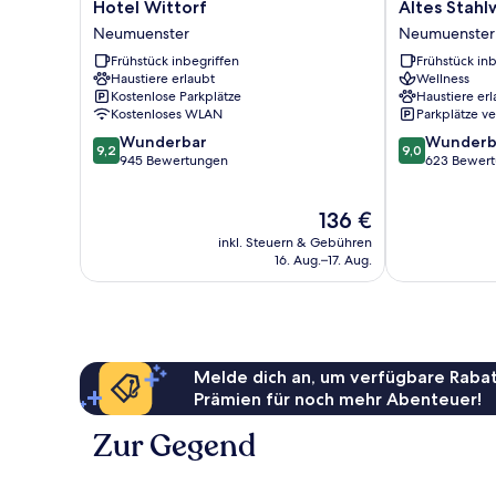
Hotel
Altes
Hotel Wittorf
Altes Stahl
Wittorf
Stahlwerk
Neumuenster
Neumuenster
Neumuenster
Neumuenster
Frühstück inbegriffen
Frühstück inb
Haustiere erlaubt
Wellness
Kostenlose Parkplätze
Haustiere erl
Kostenloses WLAN
Parkplätze v
9.2
9.0
Wunderbar
Wunderb
9,2
9,0
von
von
945 Bewertungen
623 Bewer
10,
10,
Wunderbar,
Wunderbar,
Der
136 €
945
623
Preis
Bewertungen
Bewertungen
inkl. Steuern & Gebühren
beträgt
16. Aug.–17. Aug.
136 €
Melde dich an, um verfügbare Rabat
Prämien für noch mehr Abenteuer!
Zur Gegend