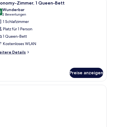
8
ppelbett,
conomy-Zimmer, 1 Queen-Bett
otos
rtenblick
Wunderbar
onverts
ür
0
9,0 von 10
(2
2 Bewertungen
conomy-
Bewertungen)
1 Schlafzimmer
immer,
in
Platz für 1 Person
ds)
1 Queen-Bett
ueen-
Kostenloses WLAN
ett
nzeigen
itere
itere Details
tails
r
onomy-
mmer,
Preise anzeigen
ueen-
tten, Zimmersafe
tt