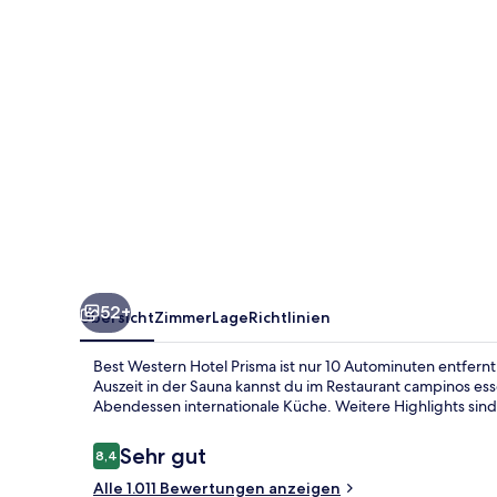
52+
Übersicht
Zimmer
Lage
Richtlinien
Best Western Hotel Prisma ist nur 10 Autominuten entfer
Auszeit in der Sauna kannst du im Restaurant campinos es
Abendessen internationale Küche. Weitere Highlights sind
Bewertungen
Sehr gut
8,4
8,4 von 10.
Alle 1.011 Bewertungen anzeigen