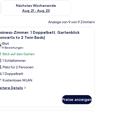
es Wochenende, Aug. 14 - Aug. 16.
Überprüfe die Verfügbarkeit für nächstes Wochenende, Aug. 2
Nächstes Wochenende
Aug. 21 - Aug. 23
Anzeige von 9 von 9 Zimmern
n der Wand befestigten Fernseher und einem Fenster mit Vorhängen.
m Schreibtisch mit Stuhl, einem Fernseher und einem Gemälde einer Landsch
le
Ein Hotelzimmer mit zwei Betten, einem Schre
4
siness-Zimmer, 1 Doppelbett, Gartenblick
otos
onverts to 2 Twin Beds)
ür
Gut
8
usiness-
7,8 von 10
(9
9 Bewertungen
immer,
Bewertungen)
Blick auf den Garten
1 Schlafzimmer
oppelbett,
Platz für 2 Personen
artenblick
1 Doppelbett
Converts
Kostenloses WLAN
o
itere
itere Details
tails
win
r
eds)
Preise anzeigen
siness-
nzeigen
mmer,
t, einem Schreibtisch mit Stuhl, einem an der Wand befestigten Fernseher 
le
Ein modernes Hotelzimmer mit einem Holztisc