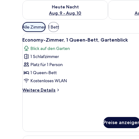
Überprüfe die Verfügbarkeit für heute Nacht, Aug. 9
Überprüfe die
Heute Nacht
Aug. 9 - Aug. 10
Au
Verfügbare
Alle Zimmer
1 Bett
Filter
Alle
Ein Hotelzimmer mit einem Bet
für
5
Economy-Zimmer, 1 Queen-Bett, Gartenblick
Fotos
Zimmer
Blick auf den Garten
für
1 Schlafzimmer
Economy-
Zimmer,
Platz für 1 Person
1
1 Queen-Bett
Queen-
Kostenloses WLAN
Bett,
Weitere
Weitere Details
Gartenblick
Details
anzeigen
für
Economy-
Zimmer,
1
Preise anzeige
Queen-
Bett,
Gartenblick
Alle
Ein Hotelzimmer mit einem gro