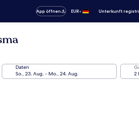
•
App öffnen
EUR
Unterkunft registr
isma
Daten
G