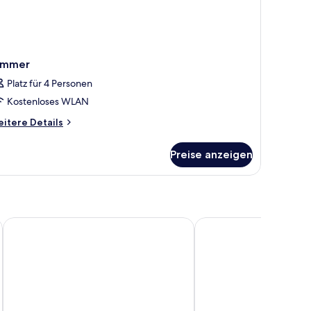
immer
Platz für 4 Personen
Kostenloses WLAN
itere
itere Details
tails
r
Preise anzeigen
immer
Hotel Heidehof Garni
Hotel Kirchspiels Gast