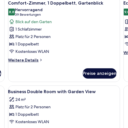
3
Do
Comfort-Zimmer, 1 Doppelbett, Gartenblick
E
to
Fotos
F
Ga
Hervorragend
2
für
8,8
(C
f
9,
8,8 von 10
(39
39 Bewertungen
Twin
to
Comfort-
E
Beds)
Bewertungen)
Blick auf den Garten
2
Zimmer,
Z
Tw
1 Schlafzimmer
1
1
Be
Platz für 2 Personen
Doppelbett,
Q
1 Doppelbett
Gartenblick
B
Kostenloses WLAN
anzeigen
a
We
We
De
Weitere
Weitere Details
fü
Details
Ec
für
Zi
n
Preise anzeigen
Comfort-
1
Zimmer,
Q
1
wtop-Betten, Zimmersafe
Alle
Hochwertige Bettwaren, Pillowtop-Be
Be
3
Doppelbett,
Business Double Room with Garden View
Fotos
Gartenblick
24 m²
für
Platz für 2 Personen
Business
Double
1 Doppelbett
Room
Kostenloses WLAN
with