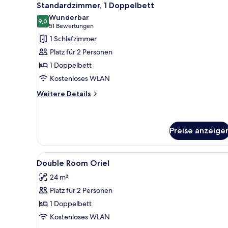
4
Standardzimmer, 1 Doppelbett
Fotos
Wunderbar
für
9,0
9,0 von 10
(51
51 Bewertungen
Standardzimmer,
Bewertungen)
1 Schlafzimmer
1
Platz für 2 Personen
Doppelbett
1 Doppelbett
anzeigen
Kostenloses WLAN
Weitere
Weitere Details
Details
für
Standardzimmer,
1
Preise anzeige
Doppelbett
Alle
Hochwertige Bettwaren, Pillo
4
Double Room Oriel
Fotos
24 m²
für
Platz für 2 Personen
Double
Room
1 Doppelbett
Oriel
Kostenloses WLAN
anzeigen