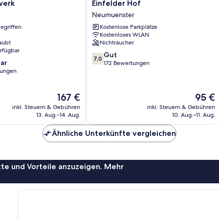
Einfelder
werk
Einfelder Hof
Hof
Neumuenster
Neumuenster
egriffen
Kostenlose Parkplätze
Kostenloses WLAN
aubt
Nichtraucher
erfügbar
7.0
Gut
7,0
ar
von
172 Bewertungen
tungen
10,
Gut,
172
Der
Der
167 €
95 €
Bewertungen
Preis
Preis
inkl. Steuern & Gebühren
inkl. Steuern & Gebühren
beträgt
beträgt
13. Aug.–14. Aug.
10. Aug.–11. Aug.
167 €
95 €
Ähnliche Unterkünfte vergleichen
te und Vorteile anzuzeigen. Mehr