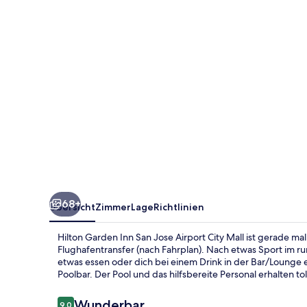
Jose
Airport
City
Mall
68+
Übersicht
Zimmer
Lage
Richtlinien
Hilton Garden Inn San Jose Airport City Mall ist gerade m
Flughafentransfer (nach Fahrplan). Nach etwas Sport im r
etwas essen oder dich bei einem Drink in der Bar/Lounge 
Poolbar. Der Pool und das hilfsbereite Personal erhalten
Bewertungen
Wunderbar
9,0