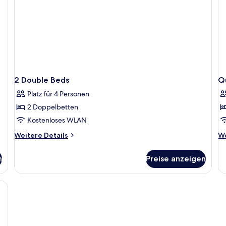
2 Double Beds
Q
Platz für 4 Personen
2 Doppelbetten
Kostenloses WLAN
Weitere
We
Weitere Details
We
Details
De
für
fü
n
Preise anzeigen
2
Q
Double
R
Beds
wi
Mo
Vi