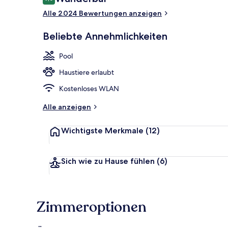
9,0 von 10.
Alle 2.024 Bewertungen anzeigen
Außenpool, S
Beliebte Annehmlichkeiten
Pool
Haustiere erlaubt
Kostenloses WLAN
Alle anzeigen
Wichtigste Merkmale
(12)
Sich wie zu Hause fühlen
(6)
Zimmeroptionen