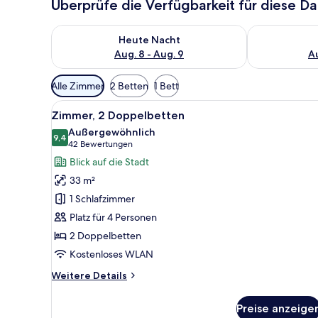
Überprüfe die Verfügbarkeit für diese D
Überprüfe die Verfügbarkeit für heute Nacht, Aug. 8
Überprüfe die
Heute Nacht
Aug. 8 - Aug. 9
Au
Verfügbare
Alle Zimmer
2 Betten
1 Bett
Filter
Alle
Ein Hotelzimmer mit zwei Bett
für
6
Zimmer, 2 Doppelbetten
Fotos
Zimmer
Außergewöhnlich
für
9,4
9,4 von 10
(42
42 Bewertungen
Zimmer,
Bewertungen)
Blick auf die Stadt
2 Doppelbetten
33 m²
anzeigen
1 Schlafzimmer
Platz für 4 Personen
2 Doppelbetten
Kostenloses WLAN
Weitere
Weitere Details
Details
für
Preise anzeige
Zimmer,