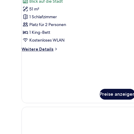
Bewertungen)
Blick auf die Stadt
1 King-
51 m²
Bett
1 Schlafzimmer
(Roll-
Platz für 2 Personen
In
1 King-Bett
Shower)
anzeigen
Kostenloses WLAN
Weitere
Weitere Details
Details
für
Zimmer,
1 King-
Bett
(Roll-
In
Shower)
Preise anzeige