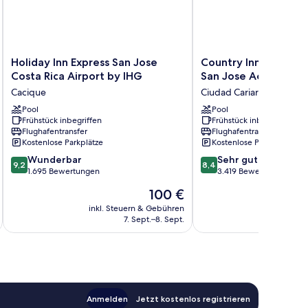
Holiday
Country
Holiday Inn Express San Jose
Country Inn & Suites
Inn
Inn
Costa Rica Airport by IHG
San Jose Aeropuerto
Express
&
Cacique
Ciudad Cariari
San
Suites
Jose
Pool
by
Pool
Frühstück inbegriffen
Frühstück inbegriffen
Costa
Radisson,
Flughafentransfer
Flughafentransfer
Rica
San
Kostenlose Parkplätze
Kostenlose Parkplätze
Airport
Jose
9.2
8.4
by
Wunderbar
Aeropuerto,
Sehr gut
9,2
8,4
von
von
IHG
1.695 Bewertungen
Costa
3.419 Bewertungen
10,
10,
Cacique
Rica
Der
100 €
Wunderbar,
Sehr
Ciudad
Preis
1.695
gut,
inkl. Steuern & Gebühren
Cariari
inkl. S
beträgt
7. Sept.–8. Sept.
Bewertungen
3.419
100 €
Bewertungen
Anmelden
Jetzt kostenlos registrieren