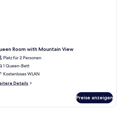
ueen Room with Mountain View
Platz für 2 Personen
1 Queen-Bett
Kostenloses WLAN
itere
itere Details
tails
r
Preise anzeigen
ueen
oom
th
untain
ew