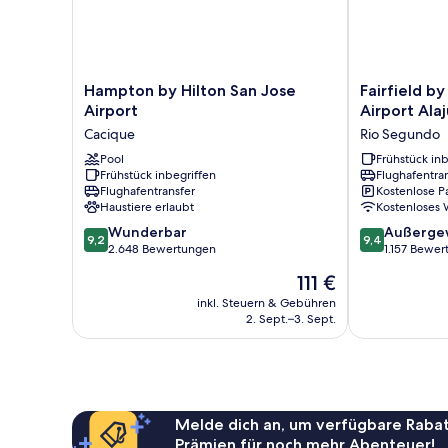
Hampton
Fairfield
Hampton by Hilton San Jose
Fairfield b
by
by
Airport
Airport Ala
Hilton
Marriott
Cacique
Rio Segundo
San
San
Jose
Pool
Jose
Frühstück inb
Frühstück inbegriffen
Flughafentra
Airport
Airport
Flughafentransfer
Kostenlose P
Cacique
Alajuela
Haustiere erlaubt
Kostenloses
Rio
9.2
9.4
Wunderbar
Segundo
Außerge
9,2
9,4
von
von
2.648 Bewertungen
1.157 Bewe
10,
10,
Der
111 €
Wunderbar,
Außergewöhnl
Preis
2.648
1.157
inkl. Steuern & Gebühren
beträgt
2. Sept.–3. Sept.
Bewertungen
Bewertungen
111 €
Melde dich an, um verfügbare Rabat
Prämien für noch mehr Abenteuer!