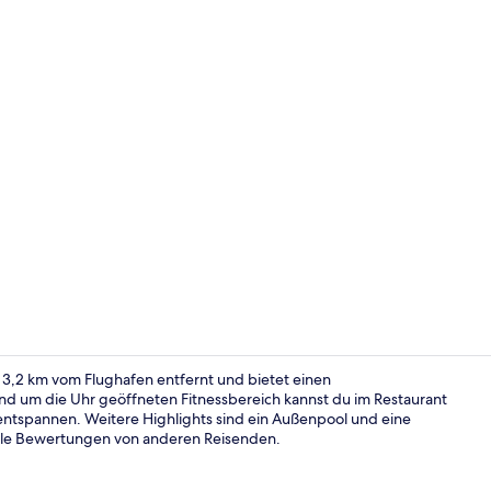
Video der U
al 3,2 km vom Flughafen entfernt und bietet einen
und um die Uhr geöffneten Fitnessbereich kannst du im Restaurant
entspannen. Weitere Highlights sind ein Außenpool und eine
Restaurant
 tolle Bewertungen von anderen Reisenden.