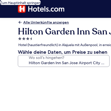
Zum Hauptinhalt springen
Alle Unterkünfte anzeigen
Hilton Garden Inn San 
3.5-
Sterne-
Hotel (haustierfreundlich) in Alajuela mit Außenpool, in er
Unterkunft
Wähle deine Daten, um Preise zu sehen
Wo soll’s hingehen?
Fotogalerie
von
Hilton
Garden
Inn
San