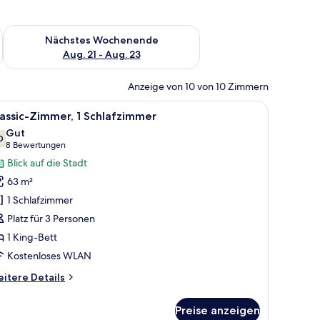
es Wochenende, Aug. 14 - Aug. 16.
Überprüfe die Verfügbarkeit für nächstes Wochenende, Aug. 2
Nächstes Wochenende
Aug. 21 - Aug. 23
Anzeige von 10 von 10 Zimmern
n.
m Schreibtisch und einem Stuhl. Große Fenster bieten Blick auf Berge und G
le
Ein Schlafzimmer mit einem großen Bett, eine
6
assic-Zimmer, 1 Schlafzimmer
otos
Gut
ür
0
7,0 von 10
(8
8 Bewertungen
assic-
Bewertungen)
Blick auf die Stadt
immer,
63 m²
1 Schlafzimmer
chlafzimmer
Platz für 3 Personen
nzeigen
1 King-Bett
Kostenloses WLAN
itere
itere Details
tails
r
Preise anzeigen
assic-