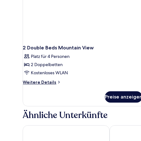
2 Double Beds Mountain View
Platz für 4 Personen
2 Doppelbetten
Kostenloses WLAN
Weitere
Weitere Details
Details
für
Preise anzeige
2
Double
Beds
Ähnliche Unterkünfte
Mountain
View
Hampton by Hilton San Jose Airport
Fairfield by M