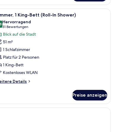
mmer,
, einem Schreibtisch, einem Stuhl und Blick auf die Berge.
le
Ein Hotelzimmer mit Bett, Schreibtisch, Stuh
7
hlafzimmer
mmer, 1 King-Bett (Roll-In Shower)
otos
Hervorragend
ür
8
8,8 von 10
(31
31 Bewertungen
immer,
Bewertungen)
Blick auf die Stadt
King-
51 m²
ett
1 Schlafzimmer
oll-
Platz für 2 Personen
1 King-Bett
hower)
nzeigen
Kostenloses WLAN
itere
itere Details
tails
r
Preise anzeigen
mmer,
King-
tt
oll-
ower)