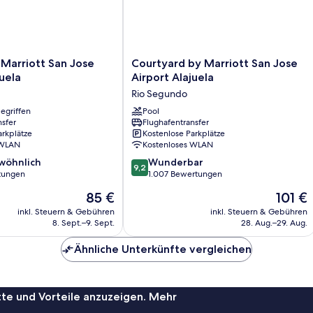
Courtyard
y Marriott San Jose
Courtyard by Marriott San Jose
by
juela
Airport Alajuela
Marriott
Rio Segundo
San
egriffen
Jose
Pool
nsfer
Flughafentransfer
Airport
arkplätze
Kostenlose Parkplätze
Alajuela
 WLAN
Kostenloses WLAN
Rio
9.2
wöhnlich
Segundo
Wunderbar
9,2
von
rtungen
1.007 Bewertungen
10,
Der
Der
85 €
101 €
ich,
Wunderbar,
Preis
Preis
1.007
inkl. Steuern & Gebühren
inkl. Steuern & Gebühren
beträgt
beträgt
8. Sept.–9. Sept.
28. Aug.–29. Aug.
Bewertungen
85 €
101 €
Ähnliche Unterkünfte vergleichen
te und Vorteile anzuzeigen. Mehr