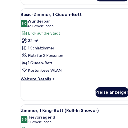
2 Doppelbetten
Alle
Ein Hotelzimmer mit Bett, Sch
8
Basic-Zimmer, 1 Queen-Bett
Fotos
Wunderbar
für
9,0
9,0 von 10
(45
45 Bewertungen
Basic-
Bewertungen)
Blick auf die Stadt
Zimmer,
32 m²
1
1 Schlafzimmer
Queen-
Platz für 2 Personen
Bett
1 Queen-Bett
anzeigen
Kostenloses WLAN
Weitere
Weitere Details
Details
für
Preise anzeige
Basic-
Zimmer,
1
Alle
Ein Hotelzimmer mit großem Fe
6
Queen-
Zimmer, 1 King-Bett (Roll-In Shower)
Fotos
Bett
Hervorragend
für
8,8
8,8 von 10
(3
3 Bewertungen
Zimmer,