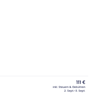
Blick auf die Berge
nterkunft
Der
111 €
aktuelle
inkl. Steuern & Gebühren
Preis
2. Sept.–3. Sept.
Bar (in der Unterkunft)
beträgt
111 €.