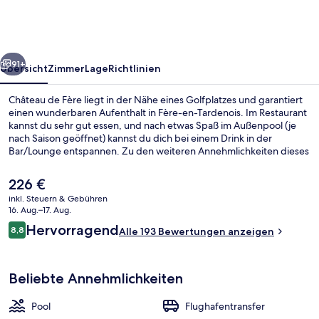
rück
Weiter
91+
Übersicht
Zimmer
Lage
Richtlinien
Château de Fère liegt in der Nähe eines Golfplatzes und garantiert
einen wunderbaren Aufenthalt in Fère-en-Tardenois. Im Restaurant
kannst du sehr gut essen, und nach etwas Spaß im Außenpool (je
nach Saison geöffnet) kannst du dich bei einem Drink in der
Bar/Lounge entspannen. Zu den weiteren Annehmlichkeiten dieses
Hotels im luxuriösen Stil gehören ein Tennisplatz im Freien, ein
kostenloser Fahrradverleih und eine Terrasse.
Der
226 €
aktuelle
inkl. Steuern & Gebühren
Preis
16. Aug.–17. Aug.
Ansicht von oben
beträgt
Bewertungen
Hervorragend
8,8
Alle 193 Bewertungen anzeigen
226 €.
8,8 von 10.
Beliebte Annehmlichkeiten
Pool
Flughafentransfer