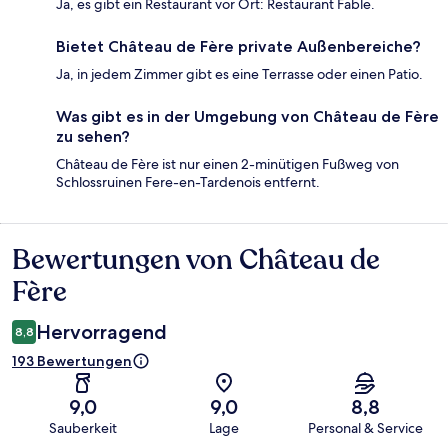
Ja, es gibt ein Restaurant vor Ort: Restaurant Fable.
Bietet Château de Fère private Außenbereiche?
Ja, in jedem Zimmer gibt es eine Terrasse oder einen Patio.
Was gibt es in der Umgebung von Château de Fère
zu sehen?
Château de Fère ist nur einen 2-minütigen Fußweg von
Schlossruinen Fere-en-Tardenois entfernt.
Bewertungen von Château de
Bewertungen
Fère
Hervorragend
8,8
193 Bewertungen
9,0
9,0
8,8
Sauberkeit
Lage
Personal & Service