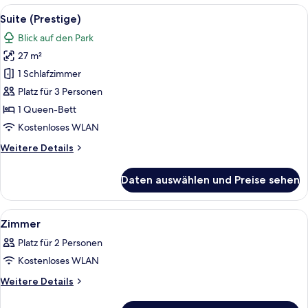
(avec
Alle
Ein Badezimmer mit einer Badewanne,
6
Baignoire
Suite (Prestige)
Fotos
Spa)
Blick auf den Park
für
27 m²
Suite
(Prestige)
1 Schlafzimmer
anzeigen
Platz für 3 Personen
1 Queen-Bett
Kostenloses WLAN
Weitere
Weitere Details
Details
für
Daten auswählen und Preise sehen
Suite
(Prestige)
Alle
Ein Hotelzimmer mit zwei Betten, eine
3
Zimmer
Fotos
Platz für 2 Personen
für
Kostenloses WLAN
Zimmer
anzeigen
Weitere
Weitere Details
Details
für