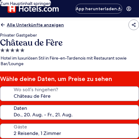
Zum Hauptinhalt springen
App herunterladen
Alle Unterkünfte anzeigen
Privater Gastgeber
Château de Fère
5.0-
Sterne-
Hotel im luxuriösen Stil in Fère-en-Tardenois mit Restaurant sowie
Unterkunft
Bar/Lounge
Wähle deine Daten, um Preise zu sehen
Wo soll’s hingehen?
Daten
Gäste