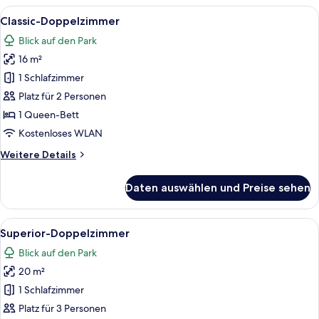
Alle
Ein Schlafzimmer mit einem großen Bet
7
Classic-Doppelzimmer
Fotos
Blick auf den Park
für
16 m²
Classic-
Doppelzimmer
1 Schlafzimmer
anzeigen
Platz für 2 Personen
1 Queen-Bett
Kostenloses WLAN
Weitere
Weitere Details
Details
für
Daten auswählen und Preise sehen
Classic-
Doppelzimmer
Alle
Ein Schlafzimmer mit einem großen Bet
6
Superior-Doppelzimmer
Fotos
Blick auf den Park
für
20 m²
Superior-
Doppelzimmer
1 Schlafzimmer
anzeigen
Platz für 3 Personen