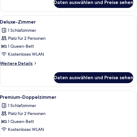
Daten auswählen und Preise sehen
Zimmer
Alle
Ein Hotelzimmer mit einem großen Bet
9
Deluxe-Zimmer
Fotos
1 Schlafzimmer
für
Platz für 2 Personen
Deluxe-
Zimmer
1 Queen-Bett
anzeigen
Kostenloses WLAN
Weitere
Weitere Details
Details
für
Daten auswählen und Preise sehen
Deluxe-
Zimmer
Alle
Ein Hotelzimmer mit Bett, Schreibtisc
7
Premium-Doppelzimmer
Fotos
1 Schlafzimmer
für
Platz für 2 Personen
Premium-
Doppelzimmer
1 Queen-Bett
anzeigen
Kostenloses WLAN