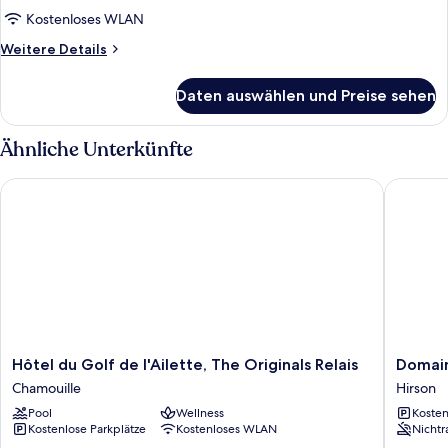
Kostenloses WLAN
Weitere
Weitere Details
Details
für
Daten auswählen und Preise sehen
Familienzimmer
Ähnliche Unterkünfte
Hôtel du Golf de l'Ailette, The Originals Relais
Domaine
Hôtel
Domain
Hôtel du Golf de l'Ailette, The Originals Relais
Domain
du
de
Chamouille
Hirson
Golf
Blangy
Pool
Wellness
Kosten
de
Hirson
Kostenlose Parkplätze
Kostenloses WLAN
Nichtr
l'Ailette,