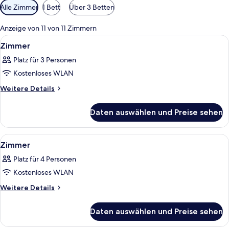
Verfügbare
Alle Zimmer
1 Bett
Über 3 Betten
Filter
für
Anzeige von 11 von 11 Zimmern
Zimmer
Alle
Ein Bett mit roten und weißen Kissen,
3
Zimmer
Fotos
Platz für 3 Personen
für
Kostenloses WLAN
Zimmer
anzeigen
Weitere
Weitere Details
Details
für
Daten auswählen und Preise sehen
Zimmer
Alle
Ein Schlafzimmer mit Bett, Schreibtisc
2
Zimmer
Fotos
Platz für 4 Personen
für
Kostenloses WLAN
Zimmer
anzeigen
Weitere
Weitere Details
Details
für
Daten auswählen und Preise sehen
Zimmer