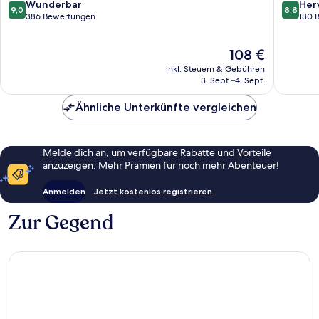
The
9.0
8.8
Wunderbar
Her
9,0
8,8
Originals
von
von
386 Bewertungen
130 
Relais
10,
10,
Chamouille
Wunderbar,
Hervorr
Der
108 €
386
130
Preis
Bewertungen
Bewert
inkl. Steuern & Gebühren
beträgt
3. Sept.–4. Sept.
108 €
Ähnliche Unterkünfte vergleichen
Melde dich an, um verfügbare Rabatte und Vorteile
anzuzeigen. Mehr Prämien für noch mehr Abenteuer!
Anmelden
Jetzt kostenlos registrieren
Zur Gegend