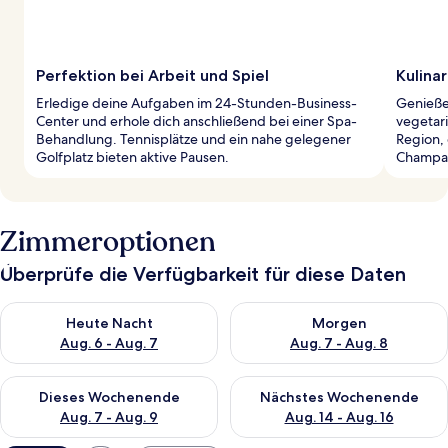
Perfektion bei Arbeit und Spiel
Kulinar
Erledige deine Aufgaben im 24-Stunden-Business-
Genieße
Center und erhole dich anschließend bei einer Spa-
vegetari
Behandlung. Tennisplätze und ein nahe gelegener
Region,
Golfplatz bieten aktive Pausen.
Champag
Zimmeroptionen
Überprüfe die Verfügbarkeit für diese Daten
Überprüfe die Verfügbarkeit für heute Nacht, Aug. 6 - Aug. 7.
Überprüfe die Verfügbarkeit f
Heute Nacht
Morgen
Aug. 6 - Aug. 7
Aug. 7 - Aug. 8
Überprüfe die Verfügbarkeit für dieses Wochenende, Aug. 7 - 
Überprüfe die Verfügbarkeit f
Dieses Wochenende
Nächstes Wochenende
Aug. 7 - Aug. 9
Aug. 14 - Aug. 16