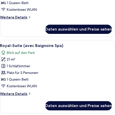
1 Queen-Bett
Kostenloses WLAN
Weitere
Weitere Details
Details
für
Daten auswählen und Preise sehen
Superior-
Doppelzimmer
Alle
Ein gemütliches Schlafzimmer im Dach
7
Royal-Suite (avec Baignoire Spa)
Fotos
Blick auf den Park
für
21 m²
Royal-
Suite
1 Schlafzimmer
(avec
Platz für 3 Personen
Baignoire
1 Queen-Bett
Spa)
Kostenloses WLAN
anzeigen
Weitere
Weitere Details
Details
für
Daten auswählen und Preise sehen
Royal-
Suite