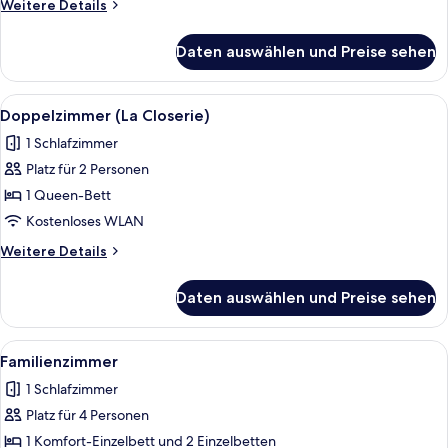
Weitere
Weitere Details
Details
für
Daten auswählen und Preise sehen
Premium-
Doppelzimmer
Alle
Ein Hotelzimmer mit einem Bett, zwei
5
Doppelzimmer (La Closerie)
Fotos
1 Schlafzimmer
für
Platz für 2 Personen
Doppelzimmer
(La
1 Queen-Bett
Closerie)
Kostenloses WLAN
anzeigen
Weitere
Weitere Details
Details
für
Daten auswählen und Preise sehen
Doppelzimmer
(La
Closerie)
Alle
Ein Hotelzimmer mit einem großen Bett
7
Familienzimmer
Fotos
1 Schlafzimmer
für
Platz für 4 Personen
Familienzimmer
anzeigen
1 Komfort-Einzelbett und 2 Einzelbetten