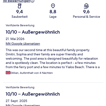
161 Bewertungen
9,4
8,8
9,6
Sauberkeit
Lage
Personal & Service
Bewertungen
Verifizierte Bewertung
10/10 – Außergewöhnlich
21. Mai 2026
Mit Google übersetzen
This was our second time at this beautiful family property.
Dmitri, Sophia and their family are super friendly and
welcoming. The pool area is designed beautifully for relaxation
and is spotlessly clean. The location is perfect - a few minutes
from the ferry port and a few minutes to Yialos Beach. There is a
bus stop just across the road which will take you to the Chora
Gillian, Aufenthalt von 4 Nächten
where it is livelier, although some restaurants in the marina are
also worth a visit. Breakfast at the hotel is very good, especially
the cakes and pastries freshly made by Dmitri’s mother Poppy.
Verifizierte Bewertung
We hope to return again many times.
10/10 – Außergewöhnlich
27. Sept. 2025
Mit Google übersetzen