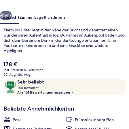
rück
Weiter
141+
Übersicht
Zimmer
Lage
Richtlinien
Yialos Ios Hotel liegt in der Nähe der Bucht und garantiert einen
wunderbaren Aufenthalt in Ios. Du kannst im Außenpool baden und
dich dann bei einem Drink in der Bar/Lounge entspannen. Eine
Poolbar, ein Kinderbecken und eine Snackbar sind weitere
Highlights.
Der
178 €
aktuelle
inkl. Steuern & Gebühren
Preis
25. Aug.–26. Aug.
Außenbereich
beträgt
Bewertungen
9,4
Sehr beliebt
178 €.
T
von
Top bewertet
o
Alle 161 Bewertungen anzeigen
10,
p
Sehr
beliebt
Beliebte Annehmlichkeiten
b
e
w
Pool
Frühstück inbegriffen
e
r