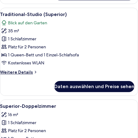
Zweibettzimmer
Alle
Ein modernes Schlafzimmer mit einem 
22
Traditional-Studio (Superior)
Fotos
Blick auf den Garten
für
35 m²
Traditional-
Studio
1 Schlafzimmer
(Superior)
Platz für 2 Personen
anzeigen
1 Queen-Bett und 1 Einzel-Schlafsofa
Kostenloses WLAN
Weitere
Weitere Details
Details
für
Daten auswählen und Preise sehen
Traditional-
Studio
(Superior)
Alle
Ein modernes Schlafzimmer mit einem 
11
Superior-Doppelzimmer
Fotos
16 m²
für
1 Schlafzimmer
Superior-
Doppelzimmer
Platz für 2 Personen