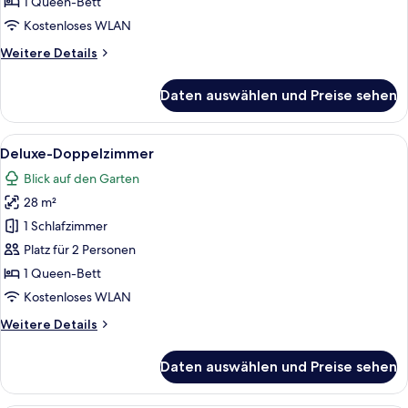
anzeigen
1 Queen-Bett
Kostenloses WLAN
Weitere
Weitere Details
Details
für
Daten auswählen und Preise sehen
Superior-
Doppelzimmer
Alle
Ein modernes Schlafzimmer mit einem
11
Deluxe-Doppelzimmer
Fotos
Blick auf den Garten
für
28 m²
Deluxe-
Doppelzimmer
1 Schlafzimmer
anzeigen
Platz für 2 Personen
1 Queen-Bett
Kostenloses WLAN
Weitere
Weitere Details
Details
für
Daten auswählen und Preise sehen
Deluxe-
Doppelzimmer