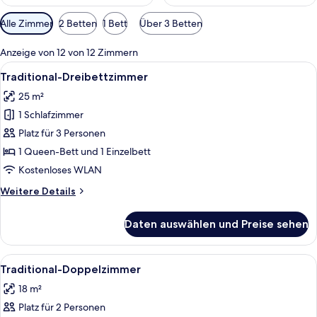
Verfügbare
Alle Zimmer
2 Betten
1 Bett
Über 3 Betten
Filter
für
Anzeige von 12 von 12 Zimmern
Zimmer
Alle
Ein schlicht eingerichteter Raum mit 
16
Traditional-Dreibettzimmer
Fotos
25 m²
für
1 Schlafzimmer
Traditional-
Dreibettzimmer
Platz für 3 Personen
anzeigen
1 Queen-Bett und 1 Einzelbett
Kostenloses WLAN
Weitere
Weitere Details
Details
für
Daten auswählen und Preise sehen
Traditional-
Dreibettzimmer
Alle
Ein Schlafzimmer mit einem großen Be
5
Traditional-Doppelzimmer
Fotos
18 m²
für
Platz für 2 Personen
Traditional-