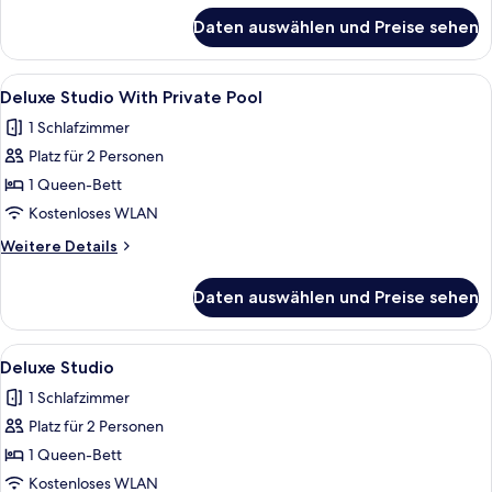
für
Daten auswählen und Preise sehen
Traditional-
Vierbettzimmer
Alle
Ein modernes Hotelzimmer mit einem g
9
Deluxe Studio With Private Pool
Fotos
1 Schlafzimmer
für
Platz für 2 Personen
Deluxe
Studio
1 Queen-Bett
With
Kostenloses WLAN
Private
Weitere
Weitere Details
Pool
Details
anzeigen
für
Daten auswählen und Preise sehen
Deluxe
Studio
With
Alle
Ein modernes Hotelzimmer mit einem g
7
Private
Deluxe Studio
Fotos
Pool
1 Schlafzimmer
für
Platz für 2 Personen
Deluxe
Studio
1 Queen-Bett
anzeigen
Kostenloses WLAN