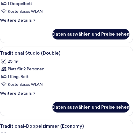
Doppelzimmer
1 Doppelbett
anzeigen
Kostenloses WLAN
Weitere
Weitere Details
Details
für
Daten auswählen und Preise sehen
Traditional-
Doppelzimmer
Alle
Ein Schlafzimmer mit weißer Steinwan
7
Traditional Studio (Double)
Fotos
25 m²
für
Platz für 2 Personen
Traditional
Studio
1 King-Bett
(Double)
Kostenloses WLAN
anzeigen
Weitere
Weitere Details
Details
für
Daten auswählen und Preise sehen
Traditional
Studio
(Double)
Alle
Ein Schlafzimmer mit einem Bett, eine
19
Traditional-Doppelzimmer (Economy)
Fotos