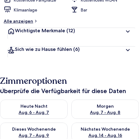
Kostenlose Parkplätze
Kostenloses WLAN
t
Klimaanlage
Bar
e
t
Alle anzeigen
Wichtigste Merkmale
(12)
Sich wie zu Hause fühlen
(6)
Zimmeroptionen
Überprüfe die Verfügbarkeit für diese Daten
Überprüfe die Verfügbarkeit für heute Nacht, Aug. 6 - Aug. 7.
Überprüfe die Verfügbarkeit f
Heute Nacht
Morgen
Aug. 6 - Aug. 7
Aug. 7 - Aug. 8
Überprüfe die Verfügbarkeit für dieses Wochenende, Aug. 7 - 
Überprüfe die Verfügbarkeit f
Dieses Wochenende
Nächstes Wochenende
Aug. 7 - Aug. 9
Aug. 14 - Aug. 16