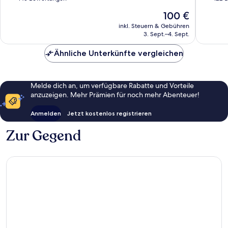
10,
10,
Der
100 €
Wunderbar,
Sehr
Preis
145
gut,
inkl. Steuern & Gebühren
beträgt
3. Sept.–4. Sept.
Bewertungen
122
100 €
Bewert
Ähnliche Unterkünfte vergleichen
Melde dich an, um verfügbare Rabatte und Vorteile
anzuzeigen. Mehr Prämien für noch mehr Abenteuer!
Anmelden
Jetzt kostenlos registrieren
Zur Gegend