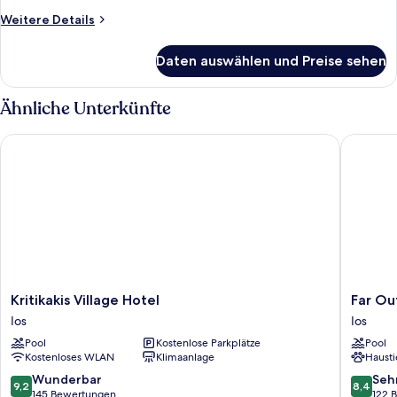
Weitere
Weitere Details
Details
für
Daten auswählen und Preise sehen
Deluxe
Studio
Ähnliche Unterkünfte
Kritikakis Village Hotel
Far Out V
Kritikakis
Far
Kritikakis Village Hotel
Far Ou
Village
Out
Ios
Ios
Hotel
Village
Pool
Kostenlose Parkplätze
Pool
Ios
Ios
Kostenloses WLAN
Klimaanlage
Hausti
9.2
8.4
Wunderbar
Seh
9,2
8,4
von
von
145 Bewertungen
122 