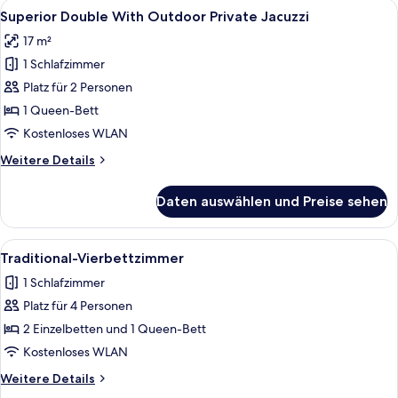
Alle
Eine Dachterrasse mit Whirlpool, eine
9
Superior Double With Outdoor Private Jacuzzi
Fotos
17 m²
für
1 Schlafzimmer
Superior
Double
Platz für 2 Personen
With
1 Queen-Bett
Outdoor
Kostenloses WLAN
Private
Weitere
Weitere Details
Jacuzzi
Details
anzeigen
für
Daten auswählen und Preise sehen
Superior
Double
With
Alle
Ein schlichter Raum mit weißen Wände
4
Outdoor
Traditional-Vierbettzimmer
Fotos
Private
1 Schlafzimmer
Jacuzzi
für
Platz für 4 Personen
Traditional-
Vierbettzimmer
2 Einzelbetten und 1 Queen-Bett
anzeigen
Kostenloses WLAN
Weitere
Weitere Details
Details