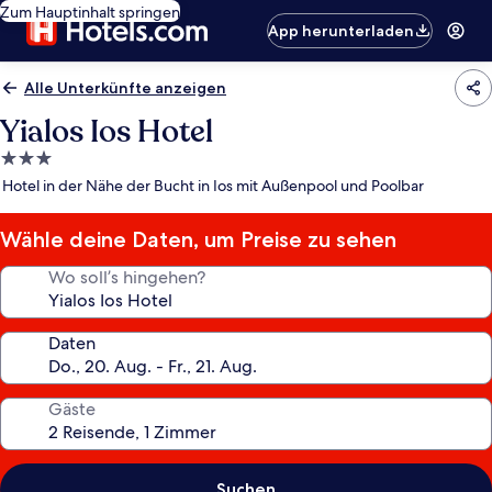
Zum Hauptinhalt springen
App herunterladen
Alle Unterkünfte anzeigen
Yialos Ios Hotel
3.0-
Sterne-
Hotel in der Nähe der Bucht in Ios mit Außenpool und Poolbar
Unterkunft
Wähle deine Daten, um Preise zu sehen
Wo soll’s hingehen?
Daten
Gäste
Suchen