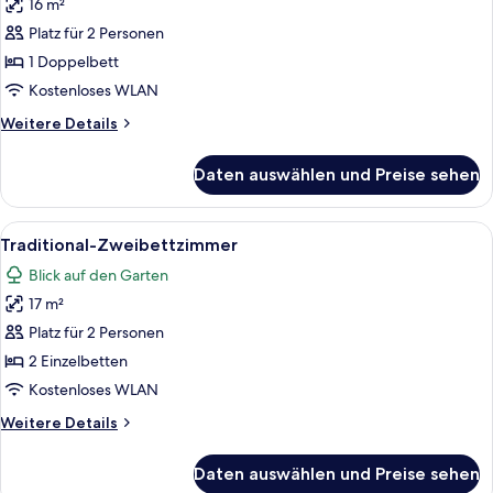
16 m²
für
Platz für 2 Personen
Traditional-
Doppelzimmer
1 Doppelbett
(Economy)
Kostenloses WLAN
anzeigen
Weitere
Weitere Details
Details
für
Daten auswählen und Preise sehen
Traditional-
Doppelzimmer
(Economy)
Alle
Ein schlicht eingerichtetes Zimmer m
5
Traditional-Zweibettzimmer
Fotos
Blick auf den Garten
für
17 m²
Traditional-
Zweibettzimmer
Platz für 2 Personen
anzeigen
2 Einzelbetten
Kostenloses WLAN
Weitere
Weitere Details
Details
für
Daten auswählen und Preise sehen
Traditional-