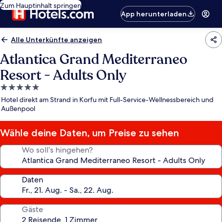
Zum Hauptinhalt springen
App herunterladen
Alle Unterkünfte anzeigen
Atlantica Grand Mediterraneo
Resort - Adults Only
5.0-
Sterne-
Hotel direkt am Strand in Korfu mit Full-Service-Wellnessbereich und
Unterkunft
Außenpool
Wähle deine Daten, um Preise zu sehen
Wo soll’s hingehen?
Daten
Gäste