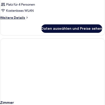
Platz für 4 Personen
Kostenloses WLAN
Weitere
Weitere Details
Details
für
Daten auswählen und Preise sehen
Zimmer
Zimmer