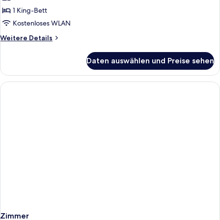
Double
1 King-Bett
Room
Kostenloses WLAN
Sea
Weitere
Weitere Details
View
Details
with
für
Daten auswählen und Preise sehen
Deluxe
Private
Double
Pool
Room
anzeigen
Sea
View
with
Private
Pool
Zimmer