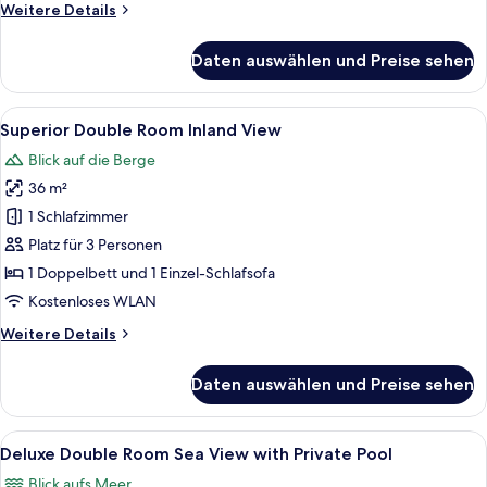
Weitere
Weitere Details
Details
für
Daten auswählen und Preise sehen
Double
Room
Sea
Alle
Superior Double Room Inland View | Zi
6
View
Superior Double Room Inland View
Fotos
Blick auf die Berge
für
36 m²
Superior
Double
1 Schlafzimmer
Room
Platz für 3 Personen
Inland
1 Doppelbett und 1 Einzel-Schlafsofa
View
Kostenloses WLAN
anzeigen
Weitere
Weitere Details
Details
für
Daten auswählen und Preise sehen
Superior
Double
Room
Alle
Deluxe Double Room Sea View with Priv
6
Inland
Deluxe Double Room Sea View with Private Pool
Fotos
View
Blick aufs Meer