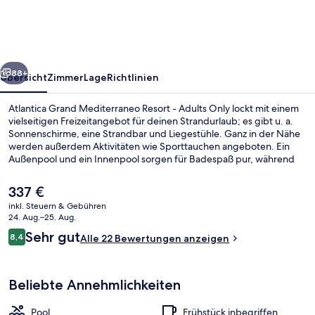
Resort
-
Adults
rück
Weiter
Only
88+
Übersicht
Zimmer
Lage
Richtlinien
Atlantica Grand Mediterraneo Resort - Adults Only lockt mit einem
vielseitigen Freizeitangebot für deinen Strandurlaub; es gibt u. a.
Sonnenschirme, eine Strandbar und Liegestühle. Ganz in der Nähe
werden außerdem Aktivitäten wie Sporttauchen angeboten. Ein
Außenpool und ein Innenpool sorgen für Badespaß pur, während
Körper und Geist im Wellnessbereich mit Massagen,
Gesichtsbehandlungen und Körperbehandlungen verwöhnt
Der
337 €
werden. Deinen Hunger stillen 3 Restaurants und die Bar/Lounge
aktuelle
inkl. Steuern & Gebühren
bietet ein entspanntes Ambiente für das ein oder andere kühle
Preis
24. Aug.–25. Aug.
Getränk. Als weitere Highlights bietet dieses Hotel im luxuriösen Stil
Strandbar
beträgt
Bewertungen
eine Dachterrasse, eine Poolbar und einen Fitnessbereich.
Sehr gut
8,4
Alle 22 Bewertungen anzeigen
337 €.
8,4 von 10.
Beliebte Annehmlichkeiten
Pool
Frühstück inbegriffen