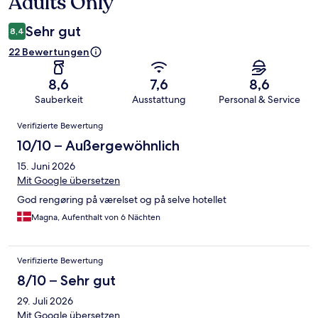
Adults Only
Sehr gut
8,4
22 Bewertungen
8,6
7,6
8,6
Sauberkeit
Ausstattung
Personal & Service
Bewertungen
Verifizierte Bewertung
10/10 – Außergewöhnlich
15. Juni 2026
Mit Google übersetzen
God rengøring på værelset og på selve hotellet
Magna, Aufenthalt von 6 Nächten
Verifizierte Bewertung
8/10 – Sehr gut
29. Juli 2026
Mit Google übersetzen