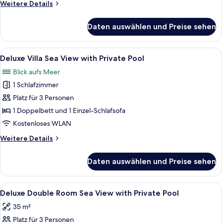
Weitere
Weitere Details
Private
Details
Pool
für
Daten auswählen und Preise sehen
anzeigen
Deluxe
Double
Suite
Alle
Deluxe Villa Sea View with Private Poo
12
Sea
Deluxe Villa Sea View with Private Pool
Fotos
View
Blick aufs Meer
with
für
Private
1 Schlafzimmer
Deluxe
Pool
Villa
Platz für 3 Personen
Sea
1 Doppelbett und 1 Einzel-Schlafsofa
View
Kostenloses WLAN
with
Weitere
Weitere Details
Private
Details
Pool
für
Daten auswählen und Preise sehen
Deluxe
anzeigen
Villa
Sea
Alle
Ein Hotelzimmer mit Bett, einer Sitzec
5
View
Deluxe Double Room Sea View with Private Pool
Fotos
with
35 m²
Private
für
Pool
Platz für 3 Personen
Deluxe