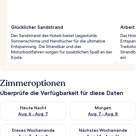
Glücklicher Sandstrand
Arbeit 
Der Sandstrand des Hotels bietet Liegestühle,
Das Hote
Sonnenschirme und Handtücher für die ultimative
Entspan
Entspannung. Die Strandbar und das
Treibsto
Motorbootfahren sorgen für zusätzlichen Spaß an der
Strandb
Küste.
ein.
Zimmeroptionen
Überprüfe die Verfügbarkeit für diese Daten
Überprüfe die Verfügbarkeit für heute Nacht, Aug. 6 - Aug. 7.
Überprüfe die Verfügbarkeit f
Heute Nacht
Morgen
Aug. 6 - Aug. 7
Aug. 7 - Aug. 8
Überprüfe die Verfügbarkeit für dieses Wochenende, Aug. 7 - 
Überprüfe die Verfügbarkeit f
Dieses Wochenende
Nächstes Wochenende