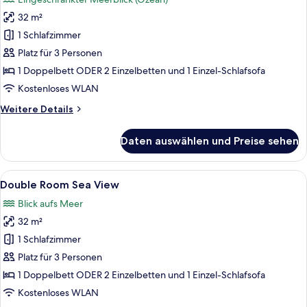
für
32 m²
Double
Room
1 Schlafzimmer
Limited
Platz für 3 Personen
Sea
1 Doppelbett ODER 2 Einzelbetten und 1 Einzel-Schlafsofa
View
Kostenloses WLAN
anzeigen
Weitere
Weitere Details
Details
für
Daten auswählen und Preise sehen
Double
Room
Limited
Alle
Zimmersafe, Schreibtisch, laptopgeeig
5
Sea
Double Room Sea View
Fotos
View
Blick aufs Meer
für
32 m²
Double
Room
1 Schlafzimmer
Sea
Platz für 3 Personen
View
1 Doppelbett ODER 2 Einzelbetten und 1 Einzel-Schlafsofa
anzeigen
Kostenloses WLAN