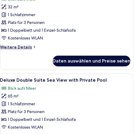
für
32 m²
Deluxe
Double
1 Schlafzimmer
Room
Platz für 3 Personen
Sea
1 Doppelbett und 1 Einzel-Schlafsofa
View
Kostenloses WLAN
with
Weitere
Weitere Details
Private
Details
Pool
für
Daten auswählen und Preise sehen
anzeigen
Deluxe
Double
Room
Alle
Deluxe Double Suite Sea View with Pri
11
Sea
Deluxe Double Suite Sea View with Private Pool
Fotos
View
Blick aufs Meer
with
für
Private
65 m²
Deluxe
Pool
Double
1 Schlafzimmer
Suite
Platz für 3 Personen
Sea
1 Doppelbett und 1 Einzel-Schlafsofa
View
Kostenloses WLAN
with