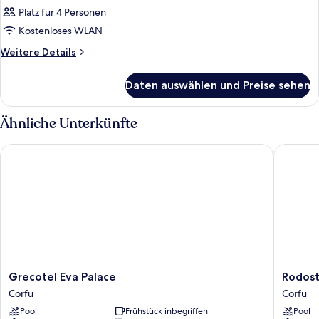
Platz für 4 Personen
Kostenloses WLAN
Weitere
Weitere Details
Details
für
Daten auswählen und Preise sehen
Zimmer
Ähnliche Unterkünfte
Grecotel Eva Palace
Rodostam
Grecotel
Rodost
Grecotel Eva Palace
Rodost
Eva
Hotel
Corfu
Corfu
Palace
&
Pool
Frühstück inbegriffen
Pool
Corfu
Spa