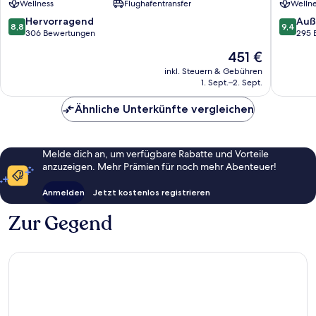
Wellness
Flughafentransfer
Wellne
-
Adults
8.8
9.4
Hervorragend
Auß
8,8
9,4
friendly
von
von
306 Bewertungen
295 
Corfu
10,
10,
Der
451 €
Hervorragend,
Außerge
Preis
306
295
inkl. Steuern & Gebühren
beträgt
1. Sept.–2. Sept.
Bewertungen
Bewert
451 €
Ähnliche Unterkünfte vergleichen
Melde dich an, um verfügbare Rabatte und Vorteile
anzuzeigen. Mehr Prämien für noch mehr Abenteuer!
Anmelden
Jetzt kostenlos registrieren
Zur Gegend