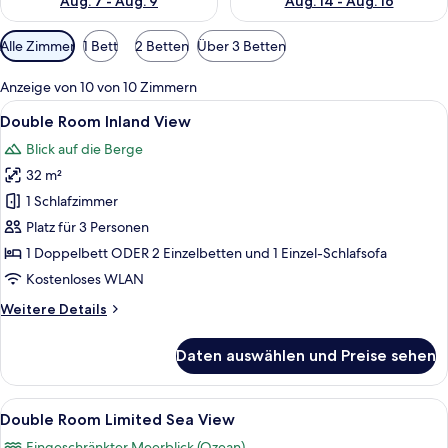
Aug. 7 - Aug. 9
Aug. 14 - Aug. 16
Verfügbare
Alle Zimmer
1 Bett
2 Betten
Über 3 Betten
Filter
für
Anzeige von 10 von 10 Zimmern
Zimmer
Alle
Double Room Inland View | Zimmersafe
5
Double Room Inland View
Fotos
Blick auf die Berge
für
32 m²
Double
Room
1 Schlafzimmer
Inland
Platz für 3 Personen
View
1 Doppelbett ODER 2 Einzelbetten und 1 Einzel-Schlafsofa
anzeigen
Kostenloses WLAN
Weitere
Weitere Details
Details
für
Daten auswählen und Preise sehen
Double
Room
Inland
Alle
Zimmersafe, Schreibtisch, laptopgeeig
5
View
Double Room Limited Sea View
Fotos
Eingeschränkter Meerblick (Ozean)