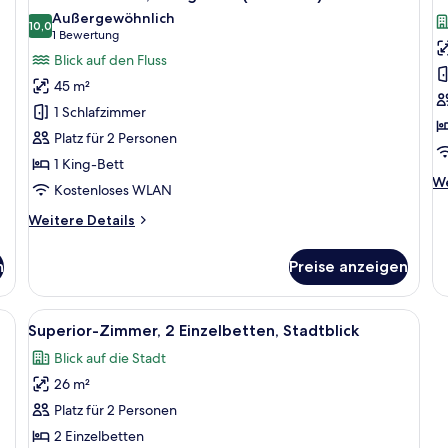
Fotos
F
Außergewöhnlich
für
10,0
f
10,0 von 10
(1
1 Bewertung
Executive-
E
Bewertung)
Blick auf den Fluss
Suite,
Z
45 m²
1 King-
2
1 Schlafzimmer
Bett
a
Platz für 2 Personen
(Riverside)
1 King-Bett
anzeigen
We
We
Kostenloses WLAN
De
fü
Weitere
Weitere Details
Ex
Details
Zi
für
n
Preise anzeigen
2 
Executive-
Suite,
1 King-
eibtisch und Fernseher.
Alle
Ein Hotelzimmer mit zwei Betten, eine
4
Bett
Superior-Zimmer, 2 Einzelbetten, Stadtblick
Fotos
(Riverside)
Blick auf die Stadt
für
26 m²
Superior-
Zimmer,
Platz für 2 Personen
2 Einzelbetten,
2 Einzelbetten