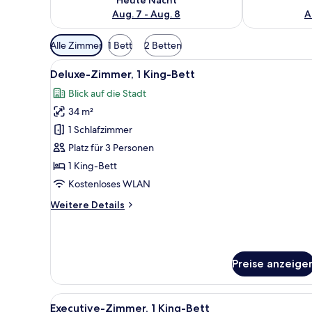
Aug. 7 - Aug. 8
A
Verfügbare
Alle Zimmer
1 Bett
2 Betten
Filter
Alle
Ein modernes Hotelzimmer mit 
für
8
Deluxe-Zimmer, 1 King-Bett
Fotos
Zimmer
Blick auf die Stadt
für
34 m²
Deluxe-
Zimmer,
1 Schlafzimmer
1 King-
Platz für 3 Personen
Bett
1 King-Bett
anzeigen
Kostenloses WLAN
Weitere
Weitere Details
Details
für
Deluxe-
Zimmer,
Preise anzeige
1 King-
Bett
Alle
Ein modernes Hotelzimmer mit
7
Executive-Zimmer, 1 King-Bett