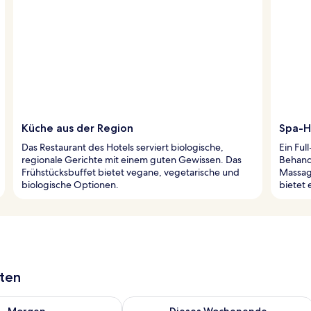
Küche aus der Region
Spa-H
Das Restaurant des Hotels serviert biologische,
Ein Ful
regionale Gerichte mit einem guten Gewissen. Das
Behand
Frühstücksbuffet bietet vegane, vegetarische und
Massag
biologische Optionen.
bietet 
aten
 - Aug. 8.
 Verfügbarkeit für morgen, Aug. 8 - Aug. 9.
Überprüfe die Verfügbarkeit für dies
Morgen
Dieses Wochenende