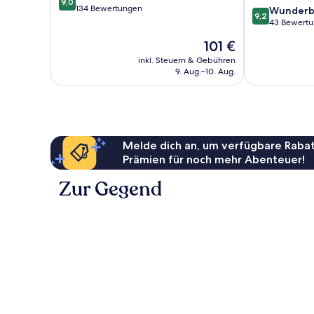
9,0
von
134 Bewertungen
9.2
Wunderb
9,2
10,
von
43 Bewert
Wunderbar,
10,
Der
101 €
134
Wunderbar,
Preis
Bewertungen
43
inkl. Steuern & Gebühren
beträgt
9. Aug.–10. Aug.
Bewertungen
101 €
Melde dich an, um verfügbare Rabat
Prämien für noch mehr Abenteuer!
Zur Gegend