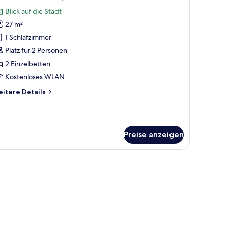
otos
Blick auf die Stadt
ür
27 m²
xecutive-
immer,
1 Schlafzimmer
 Einzelbetten
Platz für 2 Personen
nzeigen
2 Einzelbetten
Kostenloses WLAN
itere
itere Details
tails
r
ecutive-
mmer,
Preise anzeigen
Einzelbetten
m Schreibtisch, einem Sessel, einem großen Fenster mit Stadtblick und einer