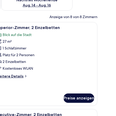
Aug. 14 - Aug. 16
Anzeige von 8 von 8 Zimmern
bettdecken, Minibar, Schreibtisch, schallisolierte Zimmer
le
Ein modernes Hotelzimmer mit zwei Betten, ei
10
perior-Zimmer, 2 Einzelbetten
otos
Blick auf die Stadt
ür
27 m²
uperior-
immer,
1 Schlafzimmer
 Einzelbetten
Platz für 2 Personen
nzeigen
2 Einzelbetten
Kostenloses WLAN
itere
itere Details
tails
r
perior-
mmer,
Preise anzeigen
Einzelbetten
 auf die Stadt und einem großen Fenster.
t, Blick auf die Stadt und modernem Design.
le
Ein modernes Hotelzimmer mit zwei Betten, ein
7
ecutive-Zimmer, 2 Einzelbetten