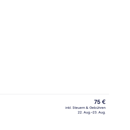
cken, Minibar, Schreibtisch, schallisolierte Zimmer
Tagungsbereich
Der
75 €
aktuelle
inkl. Steuern & Gebühren
Preis
22. Aug.–23. Aug.
Unterkunft)
Außenbereich
beträgt
75 €.