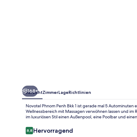
1
168+
Übersicht
Zimmer
Lage
Richtlinien
Novotel Phnom Penh Bkk 1 ist gerade mal 5 Autominuten en
Wellnessbereich mit Massagen verwöhnen lassen und im Res
im luxuriösen Stil einen Außenpool, eine Poolbar und einen
Bewertungen
Hervorragend
8,8
8,8 von 10.