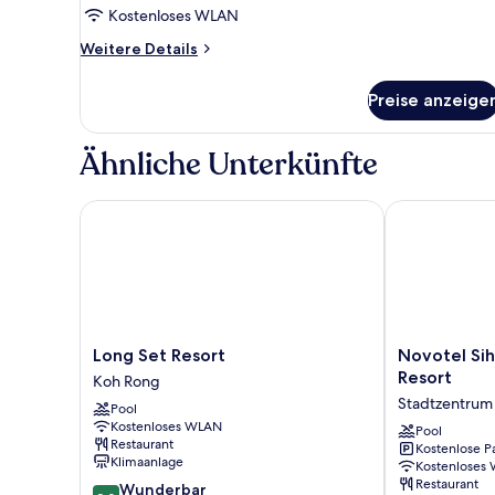
with
Kostenloses WLAN
Riverside
Weitere
Weitere Details
anzeigen
Details
für
Preise anzeige
Superior
King
Room
Ähnliche Unterkünfte
with
Riverside
Long Set Resort
Novotel Sihan
Long
Novotel
Long Set Resort
Novotel Sih
Set
Sihanoukville
Resort
Koh Rong
Resort
Holiday
Stadtzentrum 
Pool
Koh
Resort
Kostenloses WLAN
Rong
Stadtzentrum
Pool
Restaurant
Kostenlose P
von
Klimaanlage
Kostenloses
Sihanoukville
Restaurant
9.0
Wunderbar