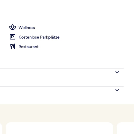
eöffnet von 06:00 Uhr bis 20:00 Uhr, Sonnenschirme
Wellness
Kostenlose Parkplätze
Restaurant