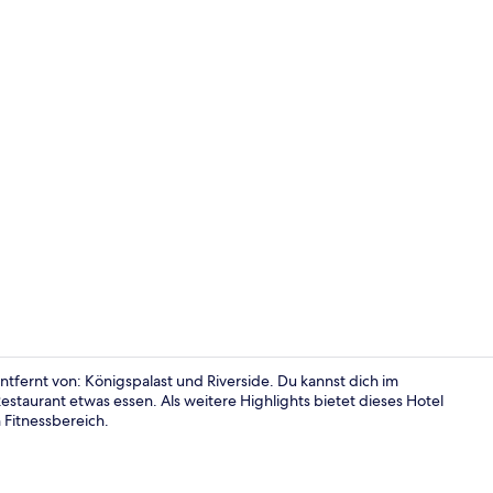
Daunenbettde
tfernt von: Königspalast und Riverside. Du kannst dich im
taurant etwas essen. Als weitere Highlights bietet dieses Hotel
 Fitnessbereich.
Bar (in der 