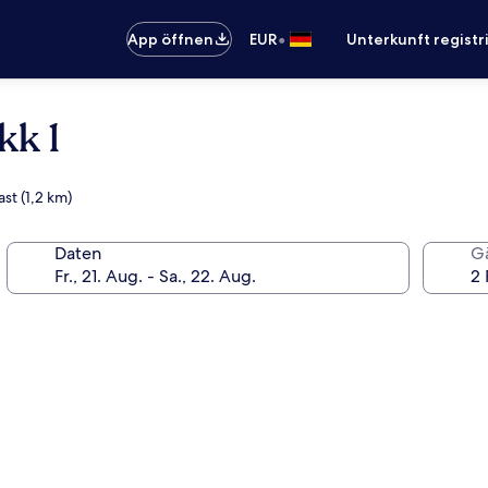
•
App öffnen
EUR
Unterkunft registr
kk 1
st (1,2 km)
Daten
G