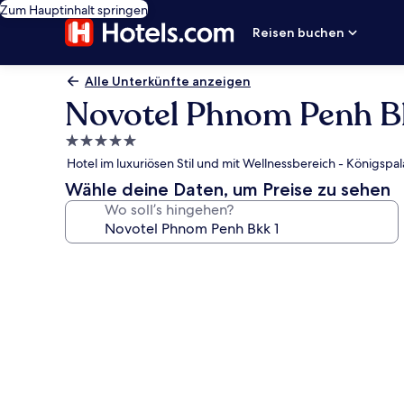
Zum Hauptinhalt springen
Reisen buchen
Alle Unterkünfte anzeigen
Novotel Phnom Penh B
5.0-
Sterne-
Hotel im luxuriösen Stil und mit Wellnessbereich - Königspala
Unterkunft
Wähle deine Daten, um Preise zu sehen
Wo soll’s hingehen?
Fotogalerie
von
Novotel
Phnom
Penh
Bkk