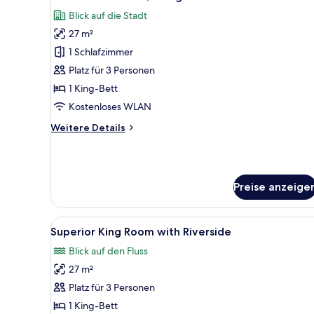
Fotos
Blick auf die Stadt
für
27 m²
Executive-
Zimmer,
1 Schlafzimmer
1 King-
Platz für 3 Personen
Bett
1 King-Bett
anzeigen
Kostenloses WLAN
Weitere
Weitere Details
Details
für
Executive-
Zimmer,
Preise anzeige
1 King-
Bett
Alle
Ein Hotelzimmer mit Bett, Schr
3
Superior King Room with Riverside
Fotos
Blick auf den Fluss
für
27 m²
Superior
King
Platz für 3 Personen
Room
1 King-Bett