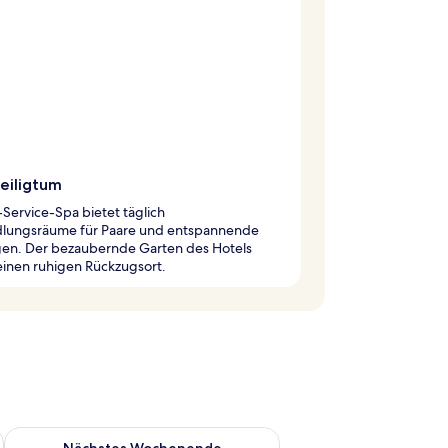
eiligtum
l-Service-Spa bietet täglich
lungsräume für Paare und entspannende
en. Der bezaubernde Garten des Hotels
einen ruhigen Rückzugsort.
es Wochenende, Aug. 7 - Aug. 9.
Überprüfe die Verfügbarkeit für nächstes Wochenende, Aug. 1
Nächstes Wochenende