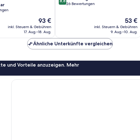
8,8
von
26 Bewertungen
ar
10,
ungen
Hervorragend,
Der
Der
93 €
53 €
26
Preis
Preis
Bewertungen
inkl. Steuern & Gebühren
inkl. Steuern & Gebühren
beträgt
beträgt
17. Aug.–18. Aug.
9. Aug.–10. Aug.
93 €
53 €
Ähnliche Unterkünfte vergleichen
te und Vorteile anzuzeigen. Mehr