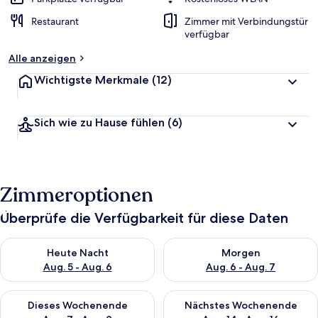
t
Restaurant
Zimmer mit Verbindungstür
e
verfügbar
t
Alle anzeigen
Wichtigste Merkmale
(12)
Sich wie zu Hause fühlen
(6)
Zimmeroptionen
Überprüfe die Verfügbarkeit für diese Daten
Überprüfe die Verfügbarkeit für heute Nacht, Aug. 5 - Aug. 6.
Überprüfe die Verfügbarkeit f
Heute Nacht
Morgen
Aug. 5 - Aug. 6
Aug. 6 - Aug. 7
Überprüfe die Verfügbarkeit für dieses Wochenende, Aug. 7 - 
Überprüfe die Verfügbarkeit f
Dieses Wochenende
Nächstes Wochenende