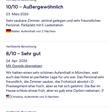
10/10 – Außergewöhnlich
23. März 2026
Sehr saubere Zimmer, zentral gelegen und sehr freundliches
Personal. Parkplatz mit E-Ladestation.
Walter, Aufenthalt von 2 Nächten
Verifizierte Bewertung
8/10 – Sehr gut
24. Apr. 2026
Mit Google übersetzen
Wir hatten einen sehr schönen Aufenthalt in München, weil
auch das Hotel an perfekter Lage für uns war. Das Personal sehr
freundlich, die Zimmer sauber, das Frühstück absolut i.O.
Preissegment eher hoch, aber es hat sich gelohnt. Die Bar im
Hause schloss etwas früh, aber es gab eine Option nebenan;-)!
Wir wünschen dem Team weiterhin alles gute und behalten das
Christina, Aufenthalt von 5 Nächten
Hotel Torbräu in bester Erinnerung. Christina und René