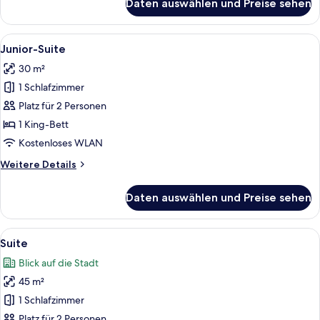
Daten auswählen und Preise sehen
Deluxe-
Doppelzimmer
Alle
Ein Doppelbett mit weißen Bettwäsche
11
Junior-Suite
Fotos
30 m²
für
1 Schlafzimmer
Junior-
Suite
Platz für 2 Personen
anzeigen
1 King-Bett
Kostenloses WLAN
Weitere
Weitere Details
Details
für
Daten auswählen und Preise sehen
Junior-
Suite
Alle
Ein modernes Hotelzimmer mit einem B
14
Suite
Fotos
Blick auf die Stadt
für
45 m²
Suite
anzeigen
1 Schlafzimmer
Platz für 2 Personen