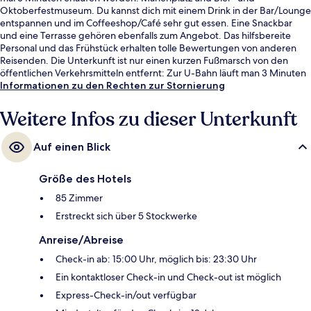
Oktoberfestmuseum. Du kannst dich mit einem Drink in der Bar/Lounge
entspannen und im Coffeeshop/Café sehr gut essen. Eine Snackbar
und eine Terrasse gehören ebenfalls zum Angebot. Das hilfsbereite
Personal und das Frühstück erhalten tolle Bewertungen von anderen
Reisenden. Die Unterkunft ist nur einen kurzen Fußmarsch von den
öffentlichen Verkehrsmitteln entfernt: Zur U-Bahn läuft man 3 Minuten
(Station Isartor) bzw. 6 Minuten (Straßenbahnhaltestelle
Informationen zu den Rechten zur Stornierung
Mariannenplatz).
Weitere Infos zu dieser Unterkunft
Auf einen Blick
Größe des Hotels
85 Zimmer
Erstreckt sich über 5 Stockwerke
Anreise/Abreise
Check-in ab: 15:00 Uhr, möglich bis: 23:30 Uhr
Ein kontaktloser Check-in und Check-out ist möglich
Express-Check-in/out verfügbar