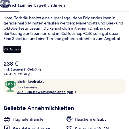
111+
Übersicht
Zimmer
Lage
Richtlinien
Hotel Torbräu besitzt eine super Lage, denn Folgendes kann in
gerade mal 5 Minuten erlaufen werden: Marienplatz und Bier- und
Oktoberfestmuseum. Du kannst dich mit einem Drink in der
Bar/Lounge entspannen und im Coffeeshop/Café sehr gut essen.
Eine Snackbar und eine Terrasse gehören ebenfalls zum Angebot.
Das hilfsbereite Personal und das Frühstück erhalten tolle
Bewertungen von anderen Reisenden. Die Unterkunft ist nur einen
VIP Access
kurzen Fußmarsch von den öffentlichen Verkehrsmitteln entfernt:
Zur U-Bahn läuft man 3 Minuten (Station Isartor) bzw. 6 Minuten
Der
238 €
(Straßenbahnhaltestelle Mariannenplatz).
Rezeption
aktuelle
inkl. Steuern & Gebühren
Preis
24. Aug.–25. Aug.
beträgt
Bewertungen
9,6
Sehr beliebt
238 €.
T
von
Top bewertet
o
Alle 1.010 Bewertungen anzeigen
10,
p
Sehr
beliebt
Beliebte Annehmlichkeiten
b
e
w
Flughafentransfer
Haustiere erlaubt
e
r
Parkplätze verfügbar
Kostenloses WLAN