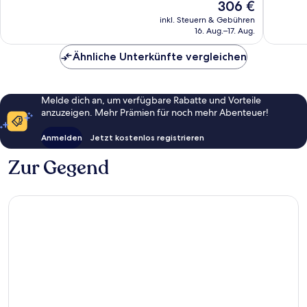
Der
306 €
Außergewöhnlich,
Hervorr
Preis
1.397
1.005
inkl. Steuern & Gebühren
beträgt
16. Aug.–17. Aug.
Bewertungen
Bewert
306 €
Ähnliche Unterkünfte vergleichen
Melde dich an, um verfügbare Rabatte und Vorteile
anzuzeigen. Mehr Prämien für noch mehr Abenteuer!
Anmelden
Jetzt kostenlos registrieren
Zur Gegend