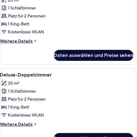
20 m²
Doppelzimmer
anzeigen
1 Schlafzimmer
Platz für 2 Personen
1 King-Bett
Kostenloses WLAN
Weitere
Weitere Details
Details
für
Daten auswählen und Preise sehen
Doppelzimmer
Alle
Ein Hotelzimmer mit Bett, Sofa, Ferns
16
Deluxe-Doppelzimmer
Fotos
30 m²
für
1 Schlafzimmer
Deluxe-
Doppelzimmer
Platz für 2 Personen
anzeigen
1 King-Bett
Kostenloses WLAN
Weitere
Weitere Details
Details
für