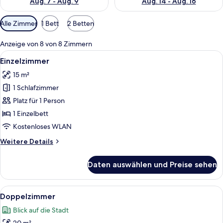
Aug. 7 - Aug. 9
Aug. 14 - Aug. 16
Verfügbare
Alle Zimmer
1 Bett
2 Betten
Filter
für
Anzeige von 8 von 8 Zimmern
Zimmer
Alle
Einzelzimmer | Minibar (mit einigen ko
7
Einzelzimmer
Fotos
15 m²
für
1 Schlafzimmer
Einzelzimmer
anzeigen
Platz für 1 Person
1 Einzelbett
Kostenloses WLAN
Weitere
Weitere Details
Details
für
Daten auswählen und Preise sehen
Einzelzimmer
Alle
Ein Hotelzimmer mit Doppelbett, Schre
15
Doppelzimmer
Fotos
Blick auf die Stadt
für