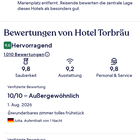
Marienplatz entfernt. Reisende bewerten die zentrale Lage
dieses Hotels als besonders gut.
Bewertungen von Hotel Torbräu
Bewertungen
Hervorragend
9,6
1.010 Bewertungen
9,8
9,2
9,8
Sauberkeit
Ausstattung
Personal & Service
Bewertungen
Verifizierte Bewertung
10/10 – Außergewöhnlich
1. Aug. 2026
👍wunderbares zimmer tolles frühstück
Jutta, Aufenthalt von 1 Nacht
Verifizierte Bewertung