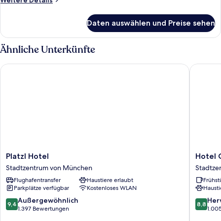
Weitere Details
Details
für
Daten auswählen und Preise sehen
Zweibettzimmer
Ähnliche Unterkünfte
Platzl Hotel
Hotel C
Platzl
Hotel
Platzl Hotel
Hotel
Hotel
Concor
Stadtzentrum von München
Stadtze
Stadtzentrum
Münche
Flughafentransfer
Haustiere erlaubt
Frühst
von
Stadtze
Parkplätze verfügbar
Kostenloses WLAN
Hausti
München
von
Münche
9.4
8.8
Außergewöhnlich
Her
9,4
8,8
von
von
1.397 Bewertungen
1.00
10,
10,