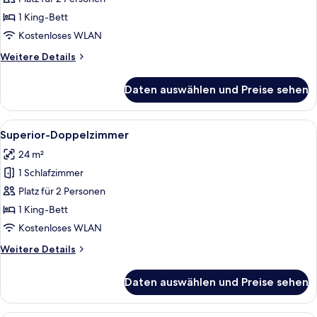
1 King-Bett
Kostenloses WLAN
Weitere
Weitere Details
Details
für
Daten auswählen und Preise sehen
Suite
Alle
Ein modernes Hotelzimmer mit einem B
17
Superior-Doppelzimmer
Fotos
24 m²
für
1 Schlafzimmer
Superior-
Doppelzimmer
Platz für 2 Personen
anzeigen
1 King-Bett
Kostenloses WLAN
Weitere
Weitere Details
Details
für
Daten auswählen und Preise sehen
Superior-
Doppelzimmer