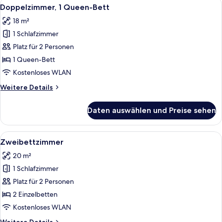
Alle
Ein Doppelbett mit zwei Kissen, ein Na
5
Doppelzimmer, 1 Queen-Bett
Fotos
18 m²
für
1 Schlafzimmer
Doppelzimmer,
1
Platz für 2 Personen
Queen-
1 Queen-Bett
Bett
Kostenloses WLAN
anzeigen
Weitere
Weitere Details
Details
für
Daten auswählen und Preise sehen
Doppelzimmer,
1
Queen-
Alle
Ein Hotelzimmer mit zwei Betten, ein
6
Bett
Zweibettzimmer
Fotos
20 m²
für
1 Schlafzimmer
Zweibettzimmer
anzeigen
Platz für 2 Personen
2 Einzelbetten
Kostenloses WLAN
Weitere