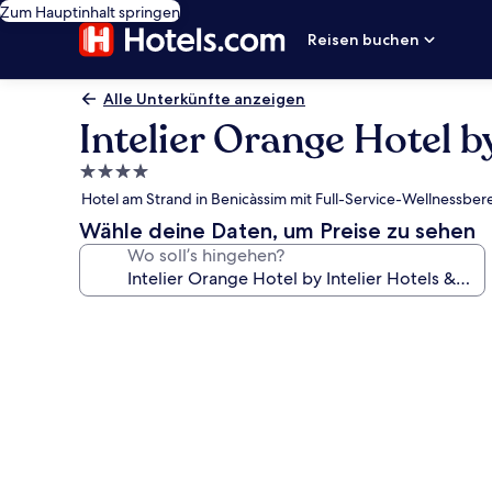
Zum Hauptinhalt springen
Reisen buchen
Alle Unterkünfte anzeigen
Intelier Orange Hotel by
4.0-
Sterne-
Hotel am Strand in Benicàssim mit Full-Service-Wellnessbe
Unterkunft
Wähle deine Daten, um Preise zu sehen
Wo soll’s hingehen?
Fotogalerie
von
Intelier
Orange
Hotel
by