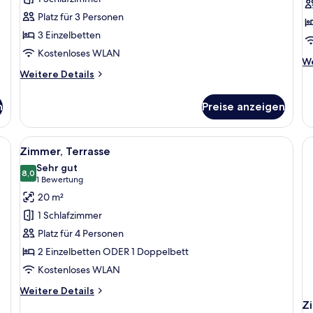
(2
P
Platz für 3 Personen
adults
(
3 Einzelbetten
+
a
Kostenloses WLAN
1
+
We
We
child)
1
Weitere
De
Weitere Details
anzeigen
Details
ch
fü
für
Do
a
n
Preise anzeigen
Doppelzimmer,
Te
Terrasse
Po
(2
(2
en, einem Schreibtisch, einem Fernseher und einem Fenster mit Vorhängen.
Alle
Ein Hotelzimmer mit zwei Betten, ei
4
adults
ad
Zimmer, Terrasse
Fotos
+
+
Sehr gut
1
für
8,0
1
8,0 von 10
(1
1 Bewertung
child)
ch
Zimmer,
Bewertung)
20 m²
Terrasse
1 Schlafzimmer
anzeigen
Platz für 4 Personen
2 Einzelbetten ODER 1 Doppelbett
Kostenloses WLAN
Weitere
Weitere Details
Details
Z