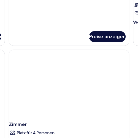
für
Zimmer,
Terrasse
We
We
De
fü
n
Preise anzeigen
Z
Zimmer
Platz für 4 Personen