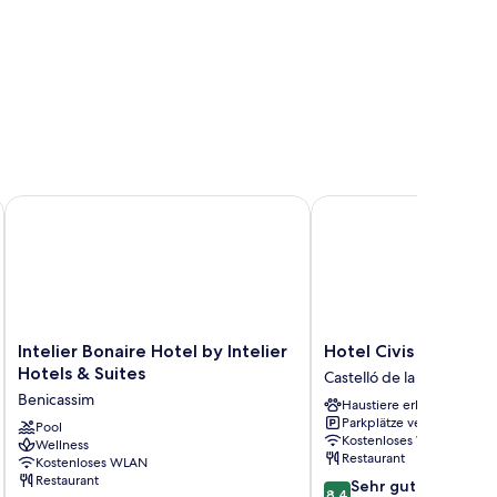
eles RH
Intelier Bonaire Hotel by Intelier Hotels & Suites
Hotel Civis Jaime I
Intelier
Hotel
Intelier Bonaire Hotel by Intelier
Hotel Civis Jaime I
Bonaire
Civis
Hotels & Suites
Castelló de la Plana
Hotel
Jaime
Benicassim
Haustiere erlaubt
by
I
Parkplätze verfügbar
Intelier
Pool
Castelló
Kostenloses WLAN
Wellness
Hotels
de
Restaurant
Kostenloses WLAN
&
la
Restaurant
8.4
Sehr gut
Suites
Plana
8,4