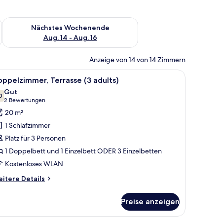
es Wochenende, Aug. 7 - Aug. 9.
Überprüfe die Verfügbarkeit für nächstes Wochenende, Aug. 1
Nächstes Wochenende
Aug. 14 - Aug. 16
Anzeige von 14 von 14 Zimmern
, Stuhl und Kleiderschrank.
le
Ein modernes Hotelzimmer mit einem großen 
5
ppelzimmer, Terrasse (3 adults)
otos
Gut
ür
0
7,0 von 10
(2
2 Bewertungen
oppelzimmer,
Bewertungen)
20 m²
errasse
1 Schlafzimmer
3
Platz für 3 Personen
dults)
1 Doppelbett und 1 Einzelbett ODER 3 Einzelbetten
nzeigen
Kostenloses WLAN
itere
itere Details
tails
r
Preise anzeigen
ppelzimmer,
rrasse