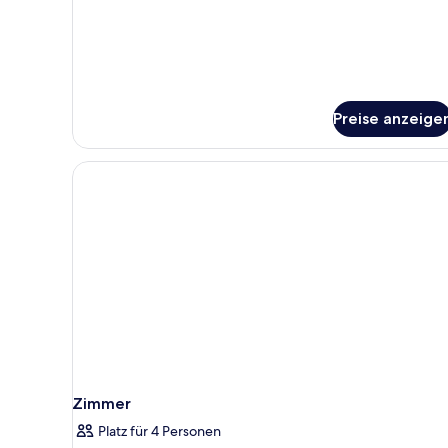
für
Doppelzimmer,
Terrasse
(3
adults
+
1
Preise anzeige
child)
Zimmer
Platz für 4 Personen