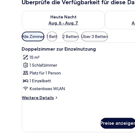
Überprüfe die Verfügbarkeit für diese D
Überprüfe die Verfügbarkeit für heute Nacht, Aug. 6
Überprüfe die
Heute Nacht
Aug. 6 - Aug. 7
A
Verfügbare
Alle Zimmer
1 Bett
2 Betten
Über 3 Betten
Filter
Alle
Ein Hotelzimmer mit Bett, Schr
für
6
Doppelzimmer zur Einzelnutzung
Fotos
Zimmer
15 m²
für
1 Schlafzimmer
Doppelzimmer
zur
Platz für 1 Person
Einzelnutzung
1 Einzelbett
anzeigen
Kostenloses WLAN
Weitere
Weitere Details
Details
für
Doppelzimmer
zur
Preise anzeige
Einzelnutzung