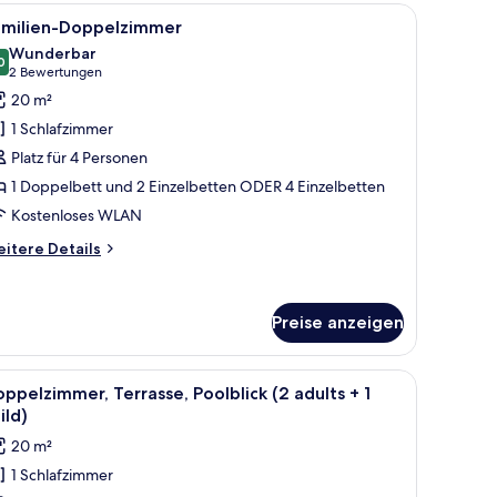
h, Stuhl, Nachttisch, Lampe und einem Bild an der Wand.
le
Ein Hotelzimmer mit zwei Betten, einem Schr
5
ults)
amilien-Doppelzimmer
otos
Wunderbar
ür
0
9,0 von 10
(2
2 Bewertungen
amilien-
Bewertungen)
20 m²
oppelzimmer
1 Schlafzimmer
nzeigen
Platz für 4 Personen
1 Doppelbett und 2 Einzelbetten ODER 4 Einzelbetten
Kostenloses WLAN
itere
itere Details
tails
r
milien-
Preise anzeigen
ppelzimmer
großen Bett, einem Nachttisch und einem Fenster mit Vorhängen.
le
Ein modernes Hotelzimmer mit einem großen 
6
ppelzimmer, Terrasse, Poolblick (2 adults + 1
otos
ild)
ür
20 m²
oppelzimmer,
1 Schlafzimmer
errasse,