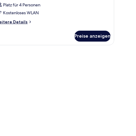
Platz für 4 Personen
Kostenloses WLAN
itere
itere Details
tails
r
Preise anzeigen
immer