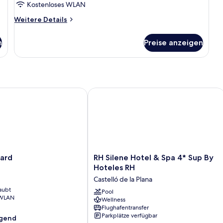
Kostenloses WLAN
Weitere
Weitere Details
Details
für
n
Preise anzeigen
Zimmer
rd
RH Silene Hotel & Spa 4* Sup By Hot
RH
vard
RH Silene Hotel & Spa 4* Sup By
Silene
Hoteles RH
Hotel
Castelló de la Plana
&
aubt
Spa
Pool
 WLAN
Wellness
4*
Flughafentransfer
Sup
Parkplätze verfügbar
agend
By