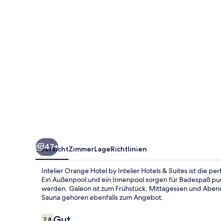
Intelier
Hotels
&
Suites
47+
Übersicht
Zimmer
Lage
Richtlinien
Intelier Orange Hotel by Intelier Hotels & Suites ist die p
Ein Außenpool und ein Innenpool sorgen für Badespaß pu
werden. Galeon ist zum Frühstück, Mittagessen und Abend
Sauna gehören ebenfalls zum Angebot.
Bewertungen
Gut
7,8