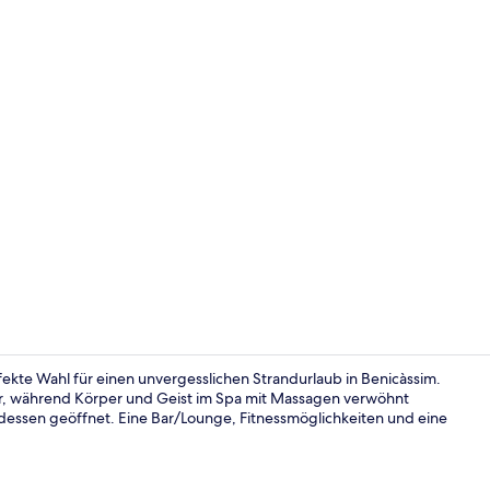
Frühstück, 
erfekte Wahl für einen unvergesslichen Strandurlaub in Benicàssim.
r, während Körper und Geist im Spa mit Massagen verwöhnt
essen geöffnet. Eine Bar/Lounge, Fitnessmöglichkeiten und eine
Sitzecke in 