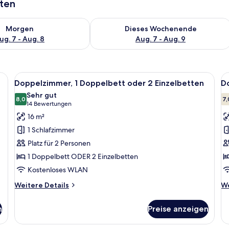
aten
 - Aug. 7.
 Verfügbarkeit für morgen, Aug. 7 - Aug. 8.
Überprüfe die Verfügbarkeit für dies
Morgen
Dieses Wochenende
ug. 7 - Aug. 8
Aug. 7 - Aug. 9
eibtisch, Stuhl, Nachttisch, Lampe und einem Bild an der Wand.
Alle
Ein Hotelzimmer mit Bett, Schreibtisch
Al
9
Doppelzimmer, 1 Doppelbett oder 2 Einzelbetten
Do
Fotos
F
Sehr gut
für
8,0
f
7,
8,0 von 10
(14
14 Bewertungen
Doppelzimmer,
D
Bewertungen)
16 m²
1
T
1 Schlafzimmer
Doppelbett
(
Platz für 2 Personen
oder
a
1 Doppelbett ODER 2 Einzelbetten
2
a
Kostenloses WLAN
Einzelbetten
anzeigen
Weitere
We
Weitere Details
We
Details
De
für
fü
n
Preise anzeigen
Doppelzimmer,
Do
1
Te