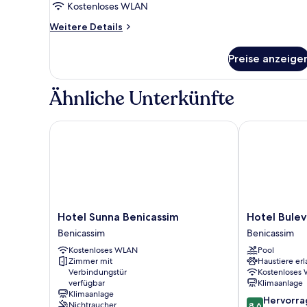
Kostenloses WLAN
Weitere
Weitere Details
Details
für
Preise anzeige
Zimmer
Ähnliche Unterkünfte
Hotel Sunna Benicassim
Hotel Buleva
Hotel
Hotel
Hotel Sunna Benicassim
Hotel Bule
Sunna
Bulevard
Benicassim
Benicassim
Benicassim
Benicassim
Kostenloses WLAN
Pool
Benicassim
Zimmer mit
Haustiere erl
Verbindungstür
Kostenloses
verfügbar
Klimaanlage
Klimaanlage
8.6
Hervorr
Nichtraucher
8,6