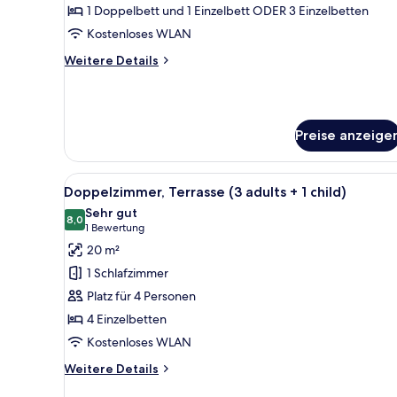
Poolblick
1 Doppelbett und 1 Einzelbett ODER 3 Einzelbetten
(3
Kostenloses WLAN
adults)
Weitere
Weitere Details
anzeigen
Details
für
Doppelzimmer,
Terrasse,
Preise anzeige
Poolblick
(3
adults)
Alle
Ein Hotelzimmer mit zwei Bett
5
Doppelzimmer, Terrasse (3 adults + 1 child)
Fotos
Sehr gut
für
8,0
8,0 von 10
(1
1 Bewertung
Doppelzimmer,
Bewertung)
20 m²
Terrasse
1 Schlafzimmer
(3
Platz für 4 Personen
adults
4 Einzelbetten
+
Kostenloses WLAN
1
child)
Weitere
Weitere Details
anzeigen
Details