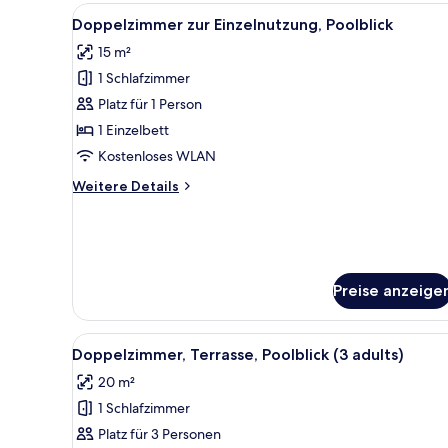
Alle
Ein Hotelzimmer mit Bett, Schr
7
Doppelzimmer zur Einzelnutzung, Poolblick
Fotos
15 m²
für
1 Schlafzimmer
Doppelzimmer
zur
Platz für 1 Person
Einzelnutzung,
1 Einzelbett
Poolblick
Kostenloses WLAN
anzeigen
Weitere
Weitere Details
Details
für
Doppelzimmer
zur
Einzelnutzung,
Preise anzeige
Poolblick
Alle
Ein modernes Hotelzimmer mit
6
Doppelzimmer, Terrasse, Poolblick (3 adults)
Fotos
20 m²
für
1 Schlafzimmer
Doppelzimmer,
Terrasse,
Platz für 3 Personen