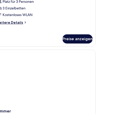
Platz für 3 Personen
oolblick
2
3 Einzelbetten
dults
Kostenloses WLAN
itere
itere Details
tails
ild)
r
ppelzimmer,
nzeigen
Preise anzeigen
rrasse,
olblick
nem Abendsonnen-Gemälde und einer Klimaanlage.
ults
ild)
immer