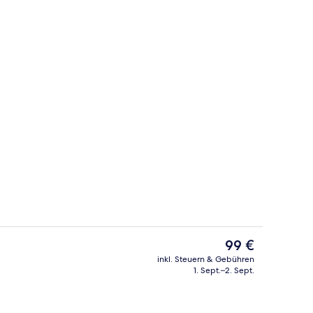
Mittagessen und Abendessen
Eingangsbereich
Der
99 €
aktuelle
inkl. Steuern & Gebühren
Preis
1. Sept.–2. Sept.
der Lobby
Bar (in der Unterkunft)
beträgt
99 €.