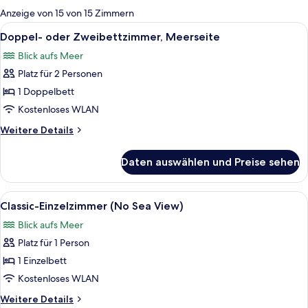
für
Anzeige von 15 von 15 Zimmern
Zimmer
Alle
Ein Hotelzimmer mit Bett, Schreibtisc
7
Doppel- oder Zweibettzimmer, Meerseite
Fotos
Blick aufs Meer
für
Platz für 2 Personen
Doppel-
oder
1 Doppelbett
Zweibettzimmer,
Kostenloses WLAN
Meerseite
Weitere
Weitere Details
anzeigen
Details
für
Daten auswählen und Preise sehen
Doppel-
oder
Zweibettzimmer,
Alle
Ein Hotelzimmer mit einem Holztisch, 
4
Meerseite
Classic-Einzelzimmer (No Sea View)
Fotos
Blick aufs Meer
für
Platz für 1 Person
Classic-
Einzelzimmer
1 Einzelbett
(No
Kostenloses WLAN
Sea
Weitere
Weitere Details