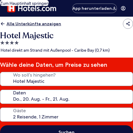
Zum Hauptinhalt springen
App herunterladen
Alle Unterkünfte anzeigen
Hotel Majestic
4.0-
Sterne-
Hotel direkt am Strand mit Außenpool - Caribe Bay (0,7 km)
Unterkunft
Wähle deine Daten, um Preise zu sehen
Wo soll’s hingehen?
Daten
Gäste
Suchen