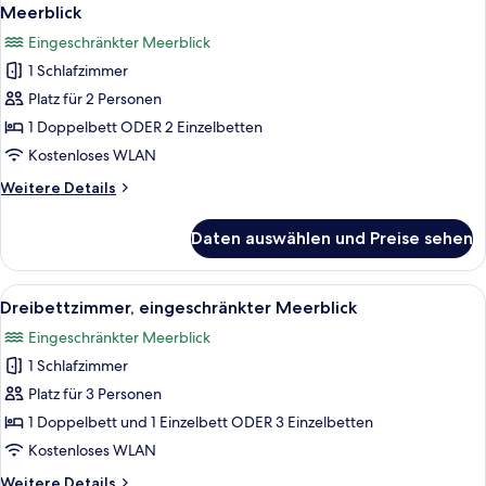
Fotos
Meerblick
Meerblick
für
Eingeschränkter Meerblick
Superior-
1 Schlafzimmer
Doppel-
Platz für 2 Personen
oder
-
1 Doppelbett ODER 2 Einzelbetten
Zweibettzimmer,
Kostenloses WLAN
eingeschränkter
Weitere
Weitere Details
Meerblick
Details
anzeigen
für
Daten auswählen und Preise sehen
Superior-
Doppel-
oder
Alle
Dreibettzimmer, eingeschränkter Meerbl
5
-
Dreibettzimmer, eingeschränkter Meerblick
Fotos
Zweibettzimmer,
Eingeschränkter Meerblick
eingeschränkter
für
Meerblick
1 Schlafzimmer
Dreibettzimmer,
eingeschränkter
Platz für 3 Personen
Meerblick
1 Doppelbett und 1 Einzelbett ODER 3 Einzelbetten
anzeigen
Kostenloses WLAN
Weitere
Weitere Details