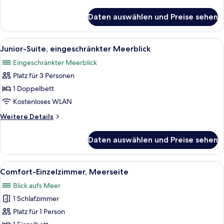
View)
Details
anzeigen
für
Daten auswählen und Preise sehen
Classic-
Einzelzimmer
(No
Alle
Ein Schlafzimmer mit Bett, Schreibti
6
Sea
Junior-Suite, eingeschränkter Meerblick
Fotos
View)
Eingeschränkter Meerblick
für
Platz für 3 Personen
Junior-
Suite,
1 Doppelbett
eingeschränkter
Kostenloses WLAN
Meerblick
Weitere
Weitere Details
anzeigen
Details
für
Daten auswählen und Preise sehen
Junior-
Suite,
eingeschränkter
Alle
Ein kleines Zimmer mit einem Einzelbe
6
Meerblick
Comfort-Einzelzimmer, Meerseite
Fotos
Blick aufs Meer
für
1 Schlafzimmer
Comfort-
Einzelzimmer,
Platz für 1 Person
Meerseite