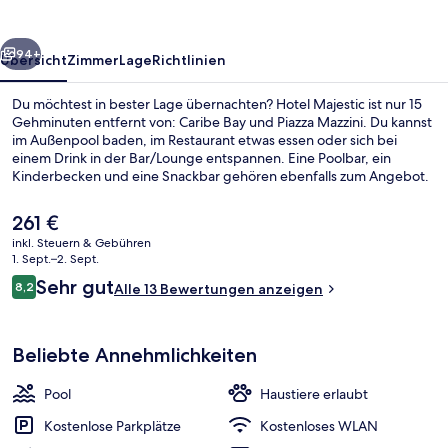
rück
Weiter
94+
Übersicht
Zimmer
Lage
Richtlinien
Du möchtest in bester Lage übernachten? Hotel Majestic ist nur 15
Gehminuten entfernt von: Caribe Bay und Piazza Mazzini. Du kannst
im Außenpool baden, im Restaurant etwas essen oder sich bei
einem Drink in der Bar/Lounge entspannen. Eine Poolbar, ein
Kinderbecken und eine Snackbar gehören ebenfalls zum Angebot.
Der
261 €
aktuelle
inkl. Steuern & Gebühren
Preis
1. Sept.–2. Sept.
Parken ohne Service (kostenlos)
beträgt
Bewertungen
Sehr gut
8,2
Alle 13 Bewertungen anzeigen
261 €.
8,2 von 10.
Beliebte Annehmlichkeiten
Pool
Haustiere erlaubt
Kostenlose Parkplätze
Kostenloses WLAN