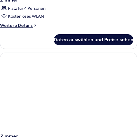
Platz für 4 Personen
Kostenloses WLAN
Weitere
Weitere Details
Details
für
Daten auswählen und Preise sehen
Zimmer
Zimmer