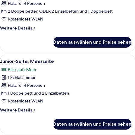
eingeschränkter
Platz für 4 Personen
Meerblick
2 Doppelbetten ODER 2 Einzelbetten und 1 Doppelbett
anzeigen
Kostenloses WLAN
Weitere
Weitere Details
Details
für
Daten auswählen und Preise sehen
Vierbettzimmer,
eingeschränkter
Meerblick
Alle
Ein Schlafzimmer mit Bett, Schreibti
5
Junior-Suite, Meerseite
Fotos
Blick aufs Meer
für
1 Schlafzimmer
Junior-
Suite,
Platz für 4 Personen
Meerseite
1 Doppelbett und 2 Einzelbetten
anzeigen
Kostenloses WLAN
Weitere
Weitere Details
Details
für
Daten auswählen und Preise sehen
Junior-
Suite,