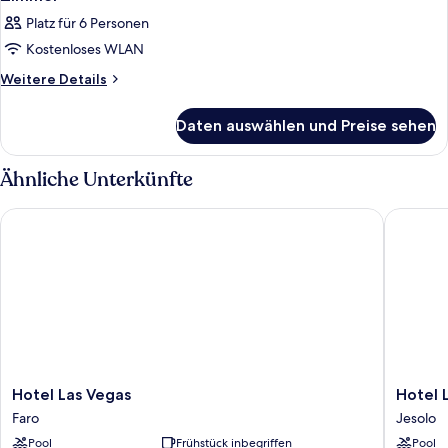
Platz für 6 Personen
Kostenloses WLAN
Weitere
Weitere Details
Details
für
Daten auswählen und Preise sehen
Zimmer
Ähnliche Unterkünfte
Hotel Las Vegas
Hotel Le 
Hotel
Hotel
Hotel Las Vegas
Hotel L
Las
Le
Faro
Jesolo
Vegas
Soleil
Pool
Frühstück inbegriffen
Pool
Faro
Jesolo