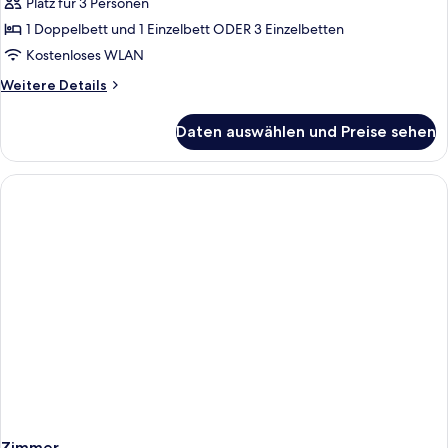
Meerblick
Platz für 3 Personen
anzeigen
1 Doppelbett und 1 Einzelbett ODER 3 Einzelbetten
Kostenloses WLAN
Weitere
Weitere Details
Details
für
Daten auswählen und Preise sehen
Studiosuite,
eingeschränkter
Meerblick
Zimmer