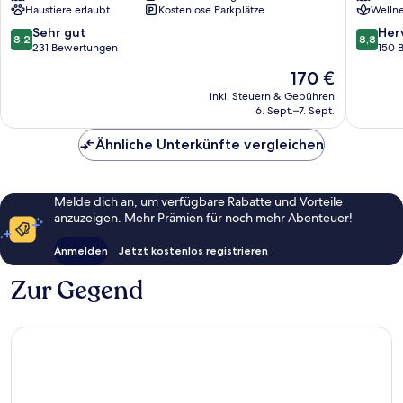
Haustiere erlaubt
Kostenlose Parkplätze
Wellne
8.2
8.8
Sehr gut
Her
8,2
8,8
von
von
231 Bewertungen
150 
10,
10,
Der
170 €
Sehr
Hervorr
Preis
gut,
150
inkl. Steuern & Gebühren
beträgt
6. Sept.–7. Sept.
231
Bewert
170 €
Bewertungen
Ähnliche Unterkünfte vergleichen
Melde dich an, um verfügbare Rabatte und Vorteile
anzuzeigen. Mehr Prämien für noch mehr Abenteuer!
Anmelden
Jetzt kostenlos registrieren
Zur Gegend