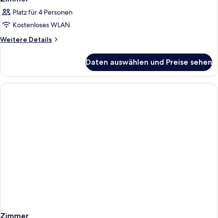
Platz für 4 Personen
Kostenloses WLAN
Weitere
Weitere Details
Details
für
Daten auswählen und Preise sehen
Zimmer
Zimmer