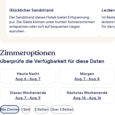
Glücklicher Sandstrand
Lecker
Der Sandstrand dieses Hotels bietet Entspannung
Im Resta
pur. Die Gäste können unter bunten Sonnenschirmen
leckere 
entspannen oder sich auf bequemen Liegen
für den 
ausruhen.
Zimmeroptionen
Überprüfe die Verfügbarkeit für diese Daten
Überprüfe die Verfügbarkeit für heute Nacht, Aug. 6 - Aug. 7.
Überprüfe die Verfügbarkeit f
Heute Nacht
Morgen
Aug. 6 - Aug. 7
Aug. 7 - Aug. 8
Überprüfe die Verfügbarkeit für dieses Wochenende, Aug. 7 - 
Überprüfe die Verfügbarkeit f
Dieses Wochenende
Nächstes Wochenende
Aug. 7 - Aug. 9
Aug. 14 - Aug. 16
Verfügbare
Alle Zimmer
1 Bett
2 Betten
Über 3 Betten
Filter