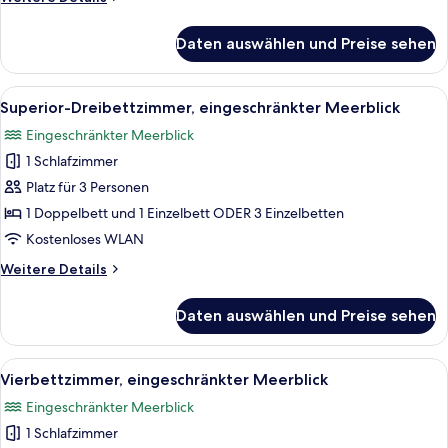
Details
für
Daten auswählen und Preise sehen
Dreibettzimmer,
eingeschränkter
Meerblick
Alle
Ein Hotelzimmer mit Bett, Stuhl, Nacht
6
Superior-Dreibettzimmer, eingeschränkter Meerblick
Fotos
Eingeschränkter Meerblick
für
1 Schlafzimmer
Superior-
Dreibettzimmer,
Platz für 3 Personen
eingeschränkter
1 Doppelbett und 1 Einzelbett ODER 3 Einzelbetten
Meerblick
Kostenloses WLAN
anzeigen
Weitere
Weitere Details
Details
für
Daten auswählen und Preise sehen
Superior-
Dreibettzimmer,
eingeschränkter
Alle
Vierbettzimmer, eingeschränkter Meerbl
6
Meerblick
Vierbettzimmer, eingeschränkter Meerblick
Fotos
Eingeschränkter Meerblick
für
1 Schlafzimmer
Vierbettzimmer,