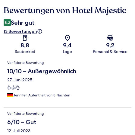
Bewertungen von Hotel Majestic
Bewertungen
Sehr gut
8,2
13 Bewertungen
8,8
9,4
9,2
Sauberkeit
Lage
Personal & Service
Bewertungen
Verifizierte Bewertung
10/10 – Außergewöhnlich
27. Juni 2025
👍👍👌
Jennifer, Aufenthalt von 3 Nächten
Verifizierte Bewertung
6/10 – Gut
12. Juli 2023