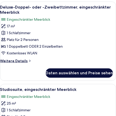
Meerseite
Alle
Deluxe-Doppel- oder -Zweibettzimmer, 
5
Deluxe-Doppel- oder -Zweibettzimmer, eingeschränkter
Fotos
Meerblick
für
Eingeschränkter Meerblick
Deluxe-
17 m²
Doppel-
1 Schlafzimmer
oder
-
Platz für 2 Personen
Zweibettzimmer,
1 Doppelbett ODER 2 Einzelbetten
eingeschränkter
Kostenloses WLAN
Meerblick
Weitere
Weitere Details
anzeigen
Details
für
Daten auswählen und Preise sehen
Deluxe-
Doppel-
oder
Alle
Ein Schlafzimmer mit einem Bett, zwei
3
-
Studiosuite, eingeschränkter Meerblick
Fotos
Zweibettzimmer,
Eingeschränkter Meerblick
eingeschränkter
für
Meerblick
25 m²
Studiosuite,
eingeschränkter
1 Schlafzimmer