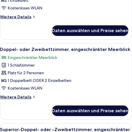
1 Einzelbett
anzeigen
Kostenloses WLAN
Weitere
Weitere Details
Details
für
Daten auswählen und Preise sehen
Comfort-
Einzelzimmer,
Meerseite
Alle
Ein Hotelzimmer mit Bett, Nachttischl
5
Doppel- oder Zweibettzimmer, eingeschränkter Meerblick
Fotos
Eingeschränkter Meerblick
für
1 Schlafzimmer
Doppel-
oder
Platz für 2 Personen
Zweibettzimmer,
1 Doppelbett ODER 2 Einzelbetten
eingeschränkter
Kostenloses WLAN
Meerblick
Weitere
Weitere Details
anzeigen
Details
für
Daten auswählen und Preise sehen
Doppel-
oder
Zweibettzimmer,
Alle
Superior-Doppel- oder -Zweibettzimmer
6
eingeschränkter
Superior-Doppel- oder -Zweibettzimmer, eingeschränkter