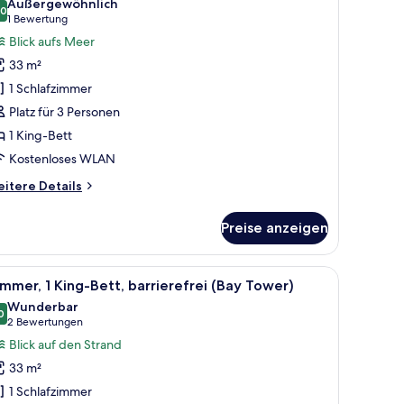
Außergewöhnlich
y
,0
remium-
10,0 von 10
(1
1 Bewertung
wer)
immer,
Bewertung)
Blick aufs Meer
King-
33 m²
ett,
1 Schlafzimmer
utritt
Platz für 3 Personen
ur
1 King-Bett
lub
Kostenloses WLAN
ounge
Executive
itere
itere Details
ower)
tails
r
nzeigen
Preise anzeigen
emium-
mmer,
King-
gebogenen Couch, einem runden Couchtisch und Meerblick durch große Fen
le
Ein modernes Hotelzimmer mit einem großen Be
9
tt,
mmer, 1 King-Bett, barrierefrei (Bay Tower)
otos
tritt
Wunderbar
r
ür
0
9,0 von 10
(2
2 Bewertungen
ub
immer,
Bewertungen)
Blick auf den Strand
ounge
King-
xecutive
33 m²
ett,
wer)
1 Schlafzimmer
arrierefrei