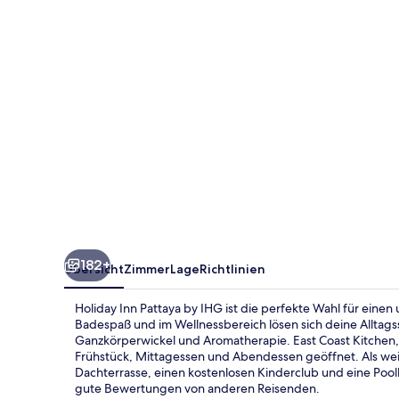
IHG
182+
Übersicht
Zimmer
Lage
Richtlinien
Holiday Inn Pattaya by IHG ist die perfekte Wahl für einen
Badespaß und im Wellnessbereich lösen sich deine Allta
Ganzkörperwickel und Aromatherapie. East Coast Kitchen, e
Frühstück, Mittagessen und Abendessen geöffnet. Als weite
Dachterrasse, einen kostenlosen Kinderclub und eine Poolb
gute Bewertungen von anderen Reisenden.