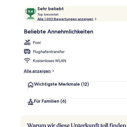
Bewertungen
9,4
Sehr beliebt
T
von
Top bewertet
Außenpool
o
Alle 1.003 Bewertungen anzeigen
10,
p
Sehr
Beliebte Annehmlichkeiten
beliebt
b
e
Pool
w
e
Flughafentransfer
r
t
Kostenloses WLAN
e
t
Alle anzeigen
Wichtigste Merkmale
(12)
Für Familien
(6)
Warum wir diese Unterkunft toll finden