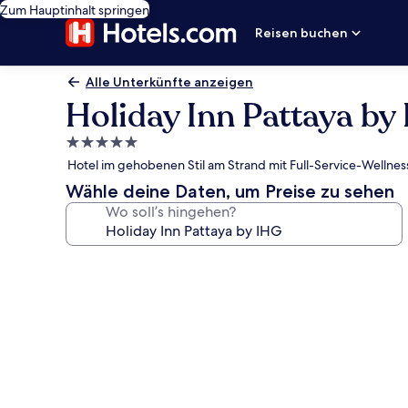
Zum Hauptinhalt springen
Reisen buchen
Alle Unterkünfte anzeigen
Holiday Inn Pattaya by
5.0-
Sterne-
Hotel im gehobenen Stil am Strand mit Full-Service-Wellnes
Unterkunft
Wähle deine Daten, um Preise zu sehen
Wo soll’s hingehen?
Fotogalerie
von
Holiday
Inn
Pattaya
by