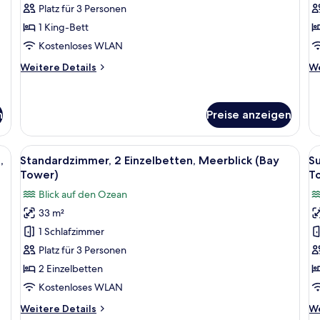
Platz für 3 Personen
(Executive
(
1 King-Bett
Tower)
T
anzeigen
a
Kostenloses WLAN
Weitere
We
Weitere Details
We
Details
De
für
fü
Club-
Zi
n
Preise anzeigen
Suite,
1 
1
Be
Schlafzimmer
ba
einem großen Bett, einem Fernseher, einem Schreibtisch und einem Balkon 
Alle
Ein Hotelzimmer mit zwei Betten, eine
Al
(Executive
(B
9
,
Standardzimmer, 2 Einzelbetten, Meerblick (Bay
Su
Fotos
F
Tower)
To
Tower)
T
für
f
Blick auf den Ozean
Standardzimmer,
Su
33 m²
2 Einzelbetten,
1
1 Schlafzimmer
Meerblick
S
(Bay
S
Platz für 3 Personen
Tower)
(
2 Einzelbetten
anzeigen
B
Kostenloses WLAN
T
Weitere
We
Weitere Details
We
a