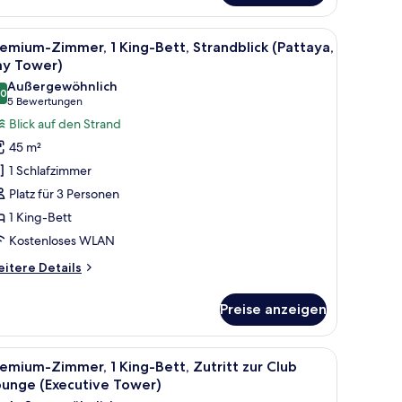
Einzelbetten
xecutive
em Fernseher und Meerblick.
le
Ein modernes Hotelzimmer mit Balkon, einer 
6
wer)
emium-Zimmer, 1 King-Bett, Strandblick (Pattaya,
otos
ay Tower)
ür
Außergewöhnlich
,0
remium-
10,0 von 10
(5
5 Bewertungen
immer,
Bewertungen)
Blick auf den Strand
King-
45 m²
ett,
1 Schlafzimmer
trandblick
Platz für 3 Personen
Pattaya,
1 King-Bett
ay
Kostenloses WLAN
ower)
nzeigen
itere
itere Details
tails
r
Preise anzeigen
emium-
mmer,
King-
r.
 einer Sofagruppe, einem Esstisch und einem Flachbildfernseher.
le
Ein Hotelzimmer mit Balkon, einem Bett, eine
7
tt,
emium-Zimmer, 1 King-Bett, Zutritt zur Club
otos
randblick
ounge (Executive Tower)
attaya,
ür