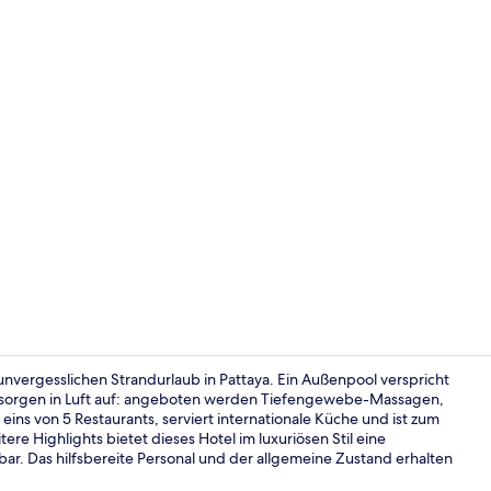
Video der U
 unvergesslichen Strandurlaub in Pattaya. Ein Außenpool verspricht
gssorgen in Luft auf: angeboten werden Tiefengewebe-Massagen,
ins von 5 Restaurants, serviert internationale Küche und ist zum
Ausblick vo
re Highlights bietet dieses Hotel im luxuriösen Stil eine
ar. Das hilfsbereite Personal und der allgemeine Zustand erhalten