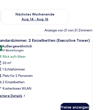
es Wochenende, Aug. 7 - Aug. 9.
Überprüfe die Verfügbarkeit für nächstes Wochenende, Aug. 1
Nächstes Wochenende
Aug. 14 - Aug. 16
Anzeige von 21 von 21 Zimmern
und einem durchgegangene Tür erkennbaren Badezimmer.
roßen Bett, einem Schreibtisch mit Stuhl, einer kleinen Sitzecke und ein
le
Ein Hotelzimmer mit zwei Betten, einem Schl
8
andardzimmer, 2 Einzelbetten (Executive Tower)
otos
Außergewöhnlich
ür
4
9,4 von 10
(10
10 Bewertungen
tandardzimmer,
Bewertungen)
Blick aufs Meer
 Einzelbetten
33 m²
Executive
1 Schlafzimmer
ower)
Platz für 2 Personen
nzeigen
2 Einzelbetten
Kostenloses WLAN
itere
itere Details
tails
r
Preise anzeigen
andardzimmer,