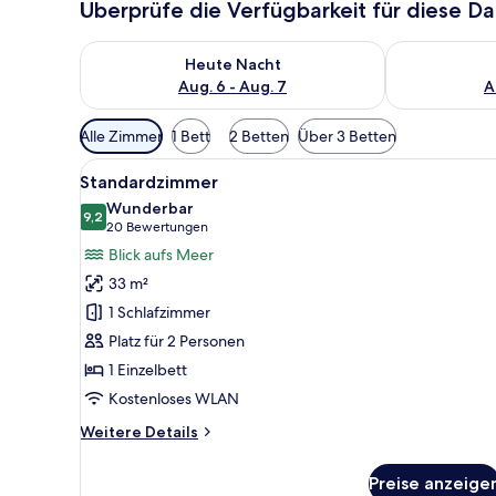
Überprüfe die Verfügbarkeit für diese D
Überprüfe die Verfügbarkeit für heute Nacht, Aug. 6
Überprüfe die
Heute Nacht
Aug. 6 - Aug. 7
A
Verfügbare
Alle Zimmer
1 Bett
2 Betten
Über 3 Betten
Filter
Alle
Ein modernes Hotelzimmer mit 
für
7
Standardzimmer
Fotos
Zimmer
Wunderbar
für
9,2
9,2 von 10
(20
20 Bewertungen
Standardzimmer
Bewertungen)
Blick aufs Meer
anzeigen
33 m²
1 Schlafzimmer
Platz für 2 Personen
1 Einzelbett
Kostenloses WLAN
Weitere
Weitere Details
Details
für
Preise anzeige
Standardzimmer