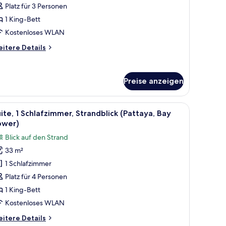
Platz für 3 Personen
Bay
1 King-Bett
ower)
nzeigen
Kostenloses WLAN
itere
itere Details
tails
r
mmer,
Preise anzeigen
King-
tt,
rrierefrei
mit Meerblick.
m Schreibtisch, einem Stuhl, einem Fernseher und Blick auf ein Gebäude.
le
Ein modernes Hotelzimmer mit einem großen Be
ay
13
ite, 1 Schlafzimmer, Strandblick (Pattaya, Bay
otos
wer)
ower)
ür
Blick auf den Strand
ite,
33 m²
1 Schlafzimmer
chlafzimmer,
trandblick
Platz für 4 Personen
Pattaya,
1 King-Bett
ay
Kostenloses WLAN
ower)
itere
itere Details
nzeigen