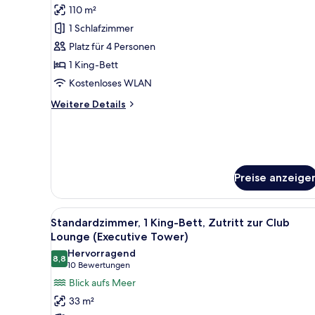
110 m²
Premium-
Suite,
1 Schlafzimmer
1
Platz für 4 Personen
Schlafzimmer
1 King-Bett
(Bay
Kostenloses WLAN
Tower)
Weitere
Weitere Details
anzeigen
Details
für
Premium-
Suite,
1
Preise anzeige
Schlafzimmer
(Bay
Tower)
Alle
Ein Hotelzimmer mit Bett, Schr
7
Standardzimmer, 1 King-Bett, Zutritt zur Club
Fotos
Lounge (Executive Tower)
für
Hervorragend
8,8
Standardzimmer,
8,8 von 10
(10
10 Bewertungen
1 King-
Bewertungen)
Blick aufs Meer
Bett,
33 m²
Zutritt