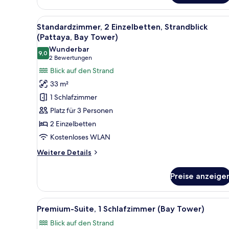
Alle
Ein Hotelzimmer mit zwei Bette
8
Standardzimmer, 2 Einzelbetten, Strandblick
Fotos
(Pattaya, Bay Tower)
für
Wunderbar
9,0
Standardzimmer,
9,0 von 10
(2
2 Bewertungen
2 Einzelbetten,
Bewertungen)
Blick auf den Strand
Strandblick
33 m²
(Pattaya,
1 Schlafzimmer
Bay
Platz für 3 Personen
Tower)
2 Einzelbetten
anzeigen
Kostenloses WLAN
Weitere
Weitere Details
Details
für
Preise anzeige
Standardzimmer,
2 Einzelbetten,
Strandblick
Alle
Ein modernes Wohnzimmer mit 
6
(Pattaya,
Premium-Suite, 1 Schlafzimmer (Bay Tower)
Fotos
Bay
Blick auf den Strand
Tower)
für