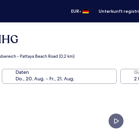
•
EUR
Unterkunft registr
 IHG
sbereich - Pattaya Beach Road (0,2 km)
Daten
G