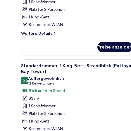
1 Schlafzimmer
zur
Platz für 2 Personen
Club
1 King-Bett
Lounge
Kostenloses WLAN
(Executive
Tower)
Weitere
Weitere Details
anzeigen
Details
für
Preise anzeige
Standardzimmer,
1 King-
Bett,
Alle
Ein modernes Hotelzimmer mit 
10
Zutritt
Standardzimmer, 1 King-Bett, Strandblick (Pattaya
Fotos
zur
Bay Tower)
Club
für
Außergewöhnlich
Lounge
10,0
Standardzimmer,
10,0 von 10
(12
12 Bewertungen
(Executive
1 King-
Bewertungen)
Blick auf den Strand
Tower)
Bett,
33 m²
Strandblick
1 Schlafzimmer
(Pattaya,
Platz für 3 Personen
Bay
1 King-Bett
Tower)
Kostenloses WLAN
anzeigen