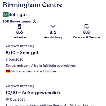
Birmingham Centre
Sehr gut
8,4
1.011 Bewertungen
8,6
8,6
8,8
Sauberkeit
Ausstattung
Personal & Service
Bewertungen
Verifizierte Bewertung
8/10 – Sehr gut
1. Juni 2026
Zentral gelegen. Alles ist fußläufig zu erreichen.
Christian, Aufenthalt von 3 Nächten
Verifizierte Bewertung
10/10 – Außergewöhnlich
19. Dez. 2025
Super sauber, sehr freundliches Personal….Die Lage ist super…