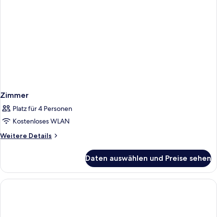
Zimmer
Platz für 4 Personen
Kostenloses WLAN
Weitere
Weitere Details
Details
für
Daten auswählen und Preise sehen
Zimmer