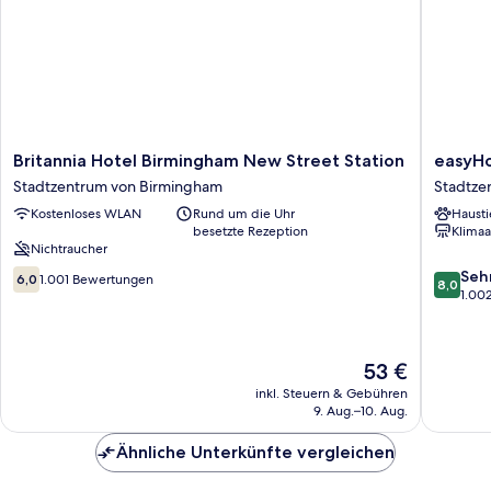
Britannia
easyHot
Britannia Hotel Birmingham New Street Station
easyHo
Hotel
Birmin
Stadtzentrum von Birmingham
Stadtze
Birmingham
Stadtze
Kostenloses WLAN
Rund um die Uhr
Hausti
New
von
besetzte Rezeption
Klimaa
Street
Birmin
Nichtraucher
Station
6.0
8.0
Stadtzentrum
Seh
6,0
1.001 Bewertungen
8,0
von
von
von
1.00
10,
10,
Birmingham
1.001
Sehr
Bewertungen
gut,
Der
53 €
1.002
Preis
Bewert
inkl. Steuern & Gebühren
beträgt
9. Aug.–10. Aug.
53 €
Ähnliche Unterkünfte vergleichen