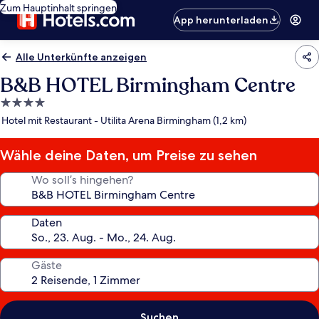
Zum Hauptinhalt springen
App herunterladen
Alle Unterkünfte anzeigen
B&B HOTEL Birmingham Centre
4.0-
Sterne-
Hotel mit Restaurant - Utilita Arena Birmingham (1,2 km)
Unterkunft
Wähle deine Daten, um Preise zu sehen
Wo soll’s hingehen?
Daten
Gäste
Suchen