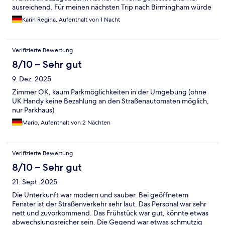
ausreichend. Für meinen nächsten Trip nach Birmingham würde
ich wieder dueses Hotel wählen ✌️☺️
Karin Regina, Aufenthalt von 1 Nacht
Verifizierte Bewertung
8/10 – Sehr gut
9. Dez. 2025
Zimmer OK, kaum Parkmöglichkeiten in der Umgebung (ohne
UK Handy keine Bezahlung an den Straßenautomaten möglich,
nur Parkhaus)
Mario, Aufenthalt von 2 Nächten
Verifizierte Bewertung
8/10 – Sehr gut
21. Sept. 2025
Die Unterkunft war modern und sauber. Bei geöffnetem
Fenster ist der Straßenverkehr sehr laut. Das Personal war sehr
nett und zuvorkommend. Das Frühstück war gut, könnte etwas
abwechslungsreicher sein. Die Gegend war etwas schmutzig