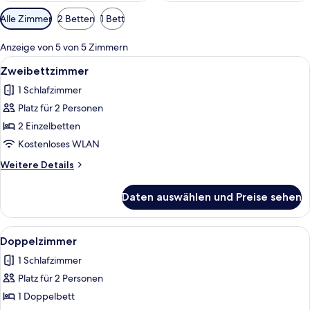
Verfügbare
Alle Zimmer
2 Betten
1 Bett
Filter
für
Anzeige von 5 von 5 Zimmern
Zimmer
Alle
Ein Hotelzimmer mit zwei Betten, ein
7
Zweibettzimmer
Fotos
1 Schlafzimmer
für
Platz für 2 Personen
Zweibettzimmer
anzeigen
2 Einzelbetten
Kostenloses WLAN
Weitere
Weitere Details
Details
für
Daten auswählen und Preise sehen
Zweibettzimmer
Alle
Ein Hotelzimmer mit einem großen Bet
7
Doppelzimmer
Fotos
1 Schlafzimmer
für
Platz für 2 Personen
Doppelzimmer
anzeigen
1 Doppelbett