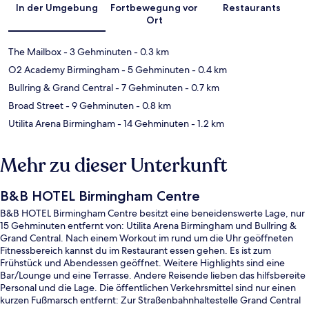
In der Umgebung
Fortbewegung vor
Restaurants
Ort
The Mailbox
- 3 Gehminuten
- 0.3 km
O2 Academy Birmingham
- 5 Gehminuten
- 0.4 km
Bullring & Grand Central
- 7 Gehminuten
- 0.7 km
Broad Street
- 9 Gehminuten
- 0.8 km
Utilita Arena Birmingham
- 14 Gehminuten
- 1.2 km
Mehr zu dieser Unterkunft
B&B HOTEL Birmingham Centre
B&B HOTEL Birmingham Centre besitzt eine beneidenswerte Lage, nur
15 Gehminuten entfernt von: Utilita Arena Birmingham und Bullring &
Grand Central. Nach einem Workout im rund um die Uhr geöffneten
Fitnessbereich kannst du im Restaurant essen gehen. Es ist zum
Frühstück und Abendessen geöffnet. Weitere Highlights sind eine
Bar/Lounge und eine Terrasse. Andere Reisende lieben das hilfsbereite
Personal und die Lage. Die öffentlichen Verkehrsmittel sind nur einen
kurzen Fußmarsch entfernt: Zur Straßenbahnhaltestelle Grand Central