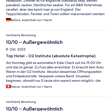
Rezeption. Zimmer ist für englische Standards okay, Betten
passabel, sauber, Handtücher sauber. Für ein B&B Hotel etwas
veraltet, aber das kennt man ja von England. Der
Teppichboden, Fenster und Türen sollten mal erneutert werden
Bettina, Aufenthalt von 1 Nacht
Verifizierte Bewertung
10/10 – Außergewöhnlich
8. Okt. 2023
Top Hotel - O2 Institute (absolute Katastrophe)
Am Sonntag gibt es automatisch Kate Check out bis 15:00 Uhr
und das ist genial. Zu Fuss alles erreichbar. Es braucht kein Auto.
Waren in der O2 Institute. Absolut desaströse Öffnungszeiten
und Einlasskontrolle. Verpasste unsere Band. (mussten
beginnen, obwohl nur 5 Leute drin waren) wenn möglich -die
einheimischen wissen warum -mindestens 1 Stunde anstehen
Marcel, Aufenthalt von 1 Nacht
und top Reihe sein). Unbedingt Po refered APP (gratis) laden
und fast lane bekommen. Übrigens waren 21 min nach Konzert
Beginn drinnen.
Verifizierte Bewertung
10/10 – Außergewöhnlich