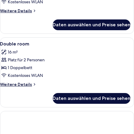
Kostenloses WLAN
Weitere
Weitere Details
Details
für
Daten auswählen und Preise sehen
Doppelzimmer
Alle
Ein Hotelzimmer mit einem großen Bet
8
Double room
Fotos
16 m²
für
Platz für 2 Personen
Double
room
1 Doppelbett
anzeigen
Kostenloses WLAN
Weitere
Weitere Details
Details
für
Daten auswählen und Preise sehen
Double
room