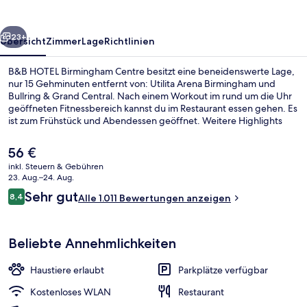
rück
Weiter
23+
Übersicht
Zimmer
Lage
Richtlinien
B&B HOTEL Birmingham Centre besitzt eine beneidenswerte Lage,
nur 15 Gehminuten entfernt von: Utilita Arena Birmingham und
Bullring & Grand Central. Nach einem Workout im rund um die Uhr
geöffneten Fitnessbereich kannst du im Restaurant essen gehen. Es
ist zum Frühstück und Abendessen geöffnet. Weitere Highlights
sind eine Bar/Lounge und eine Terrasse. Andere Reisende lieben
das hilfsbereite Personal und die Lage. Die öffentlichen
Der
56 €
Verkehrsmittel sind nur einen kurzen Fußmarsch entfernt: Zur
aktuelle
inkl. Steuern & Gebühren
Straßenbahnhaltestelle Grand Central sind es 10 Minuten und zur
Preis
23. Aug.–24. Aug.
Straßenbahnhaltestelle Town Hall 10 Minuten.
Frühstück und Abendessen
beträgt
Bewertungen
Sehr gut
8,4
Alle 1.011 Bewertungen anzeigen
56 €.
8,4 von 10.
Beliebte Annehmlichkeiten
Haustiere erlaubt
Parkplätze verfügbar
Kostenloses WLAN
Restaurant