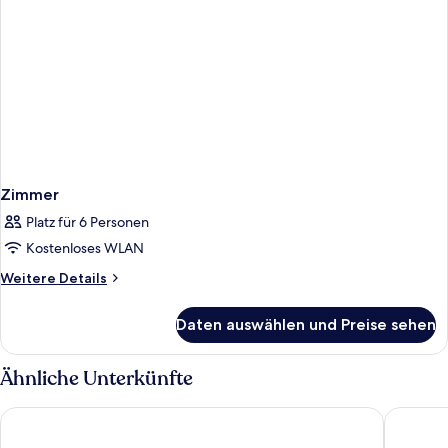
Zimmer
Platz für 6 Personen
Kostenloses WLAN
Weitere
Weitere Details
Details
für
Daten auswählen und Preise sehen
Zimmer
Ähnliche Unterkünfte
Britannia Hotel Birmingham New Street Station
easyHot