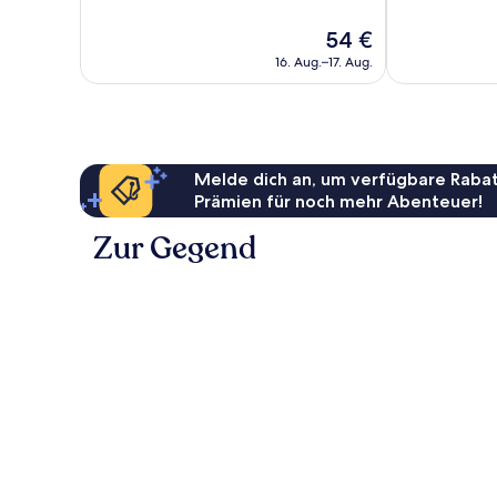
10,
10,
Hervorragend,
Sehr
Der
54 €
1.008
gut,
Preis
Bewertungen
4.199
16. Aug.–17. Aug.
beträgt
Bewertungen
54 €
Melde dich an, um verfügbare Rabat
Prämien für noch mehr Abenteuer!
Zur Gegend