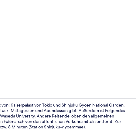
Fassade der
nt von: Kaiserpalast von Tokio und Shinjuku Gyoen National Garden.
stück, Mittagessen und Abendessen gibt. Außerdem ist Folgendes
Waseda University. Andere Reisende loben den allgemeinen
Sehenswürdi
en Fußmarsch von den öffentlichen Verkehrsmitteln entfernt: Zur
bzw. 8 Minuten (Station Shinjuku-gyoemmae).