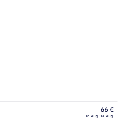
 Unterkunft
Sehenswürdigkeit
Der
66 €
aktuelle
12. Aug.–13. Aug.
Preis
gkeit
Schreibtisch, Verdunkelungsvorhänge
beträgt
66 €.