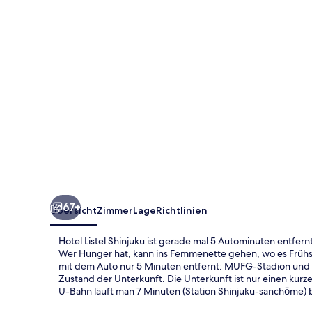
67+
Übersicht
Zimmer
Lage
Richtlinien
Hotel Listel Shinjuku ist gerade mal 5 Autominuten entfer
Wer Hunger hat, kann ins Femmenette gehen, wo es Früh
mit dem Auto nur 5 Minuten entfernt: MUFG-Stadion und 
Zustand der Unterkunft. Die Unterkunft ist nur einen kurz
U-Bahn läuft man 7 Minuten (Station Shinjuku-sanchōme) 