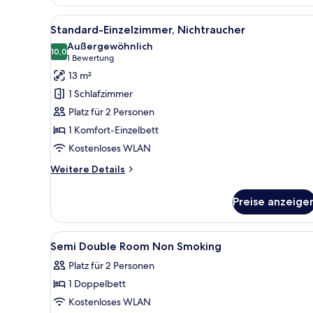
2 Einzelbetten,
Alle
Ein Hotelzimmer mit Bett, Schre
Nichtraucher
7
Standard-Einzelzimmer, Nichtraucher
Fotos
Außergewöhnlich
für
10,0
10,0 von 10
(1
1 Bewertung
Standard-
Bewertung)
13 m²
Einzelzimmer,
1 Schlafzimmer
Nichtraucher
Platz für 2 Personen
anzeigen
1 Komfort-Einzelbett
Kostenloses WLAN
Weitere
Weitere Details
Details
für
Preise anzeige
Standard-
Einzelzimmer,
Nichtraucher
Alle
Schreibtisch, Verdunkelungsv
4
Semi Double Room Non Smoking
Fotos
Platz für 2 Personen
für
1 Doppelbett
Semi
Double
Kostenloses WLAN