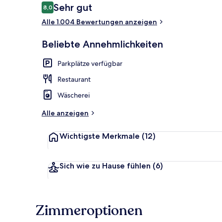
Bewertungen
Sehr gut
8,0
8,0 von 10.
Alle 1.004 Bewertungen anzeigen
Frühstück, M
Beliebte Annehmlichkeiten
Parkplätze verfügbar
Restaurant
Wäscherei
Alle anzeigen
Wichtigste Merkmale
(12)
Sich wie zu Hause fühlen
(6)
Zimmeroptionen