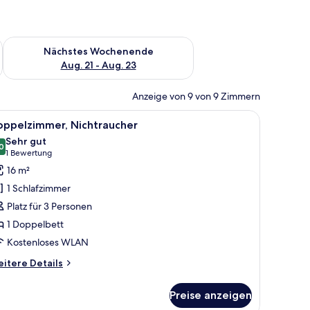
es Wochenende, Aug. 14 - Aug. 16.
Überprüfe die Verfügbarkeit für nächstes Wochenende, Aug. 2
Nächstes Wochenende
Aug. 21 - Aug. 23
Anzeige von 9 von 9 Zimmern
rhängen.
m Schreibtisch mit Stuhl, einem Fernseher und einem Fenster mit Vorhängen
le
Ein Hotelzimmer mit einem Bett, einer Couch,
11
oppelzimmer, Nichtraucher
otos
Sehr gut
ür
0
8,0 von 10
(1
1 Bewertung
oppelzimmer,
Bewertung)
16 m²
ichtraucher
1 Schlafzimmer
nzeigen
Platz für 3 Personen
1 Doppelbett
Kostenloses WLAN
itere
itere Details
tails
r
Preise anzeigen
ppelzimmer,