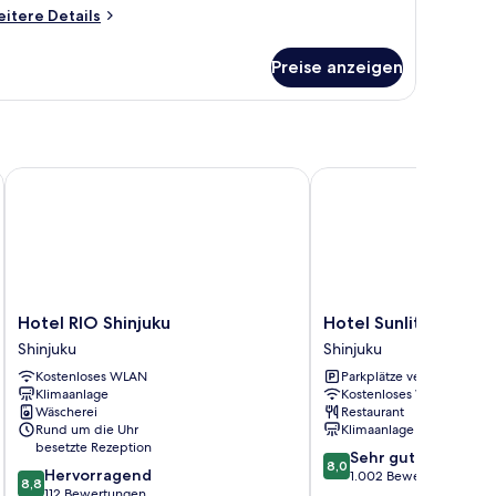
oom
itere
itere Details
on-
tails
r
moking
Preise anzeigen
andard
nzeigen
in
oom
on-
oking
Hotel RIO Shinjuku
Hotel Sunlite Shinjuku
Hotel
Hotel
Hotel RIO Shinjuku
Hotel Sunlite Shinjuk
RIO
Sunlite
Shinjuku
Shinjuku
Shinjuku
Shinjuku
Kostenloses WLAN
Parkplätze verfügbar
Shinjuku
Shinjuku
Klimaanlage
Kostenloses WLAN
Wäscherei
Restaurant
Rund um die Uhr
Klimaanlage
besetzte Rezeption
8.0
Sehr gut
8,0
8.8
Hervorragend
von
1.002 Bewertungen
8,8
von
112 Bewertungen