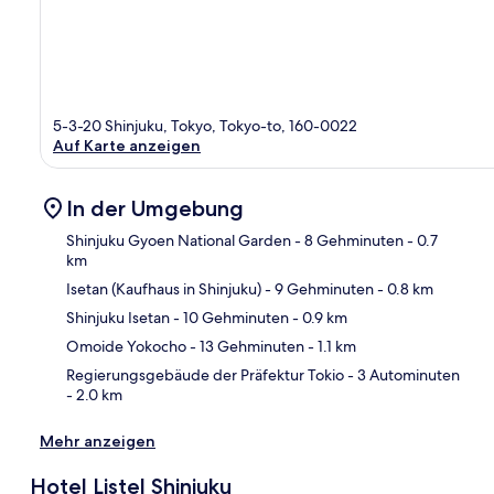
5-3-20 Shinjuku, Tokyo, Tokyo-to, 160-0022
Auf Karte anzeigen
In der Umgebung
Shinjuku Gyoen National Garden
- 8 Gehminuten
- 0.7
km
Isetan (Kaufhaus in Shinjuku)
- 9 Gehminuten
- 0.8 km
Kar
Shinjuku Isetan
- 10 Gehminuten
- 0.9 km
Omoide Yokocho
- 13 Gehminuten
- 1.1 km
Regierungsgebäude der Präfektur Tokio
- 3 Autominuten
- 2.0 km
Mehr anzeigen
Hotel Listel Shinjuku