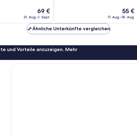
10,
Sehr
Der
Der
69 €
55 €
gut,
Preis
Preis
1.014
31. Aug.–1. Sept.
17. Aug.–18. Aug.
beträgt
beträgt
Bewertungen
69 €
55 €
Ähnliche Unterkünfte vergleichen
te und Vorteile anzuzeigen. Mehr