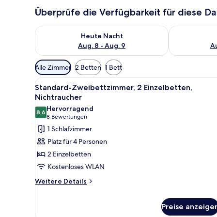
Überprüfe die Verfügbarkeit für diese D
Überprüfe die Verfügbarkeit für heute Nacht, Aug. 8
Überprüfe die
Heute Nacht
Aug. 8 - Aug. 9
Au
Verfügbare
Alle Zimmer
2 Betten
1 Bett
Filter
Alle
Ein Hotelzimmer mit zwei Bett
für
11
Standard-Zweibettzimmer, 2 Einzelbetten,
Fotos
Zimmer
Nichtraucher
für
Hervorragend
8,6
Standard-
8,6 von 10
(8
8 Bewertungen
Zweibettzimmer,
Bewertungen)
1 Schlafzimmer
2 Einzelbetten,
Platz für 4 Personen
Nichtraucher
2 Einzelbetten
anzeigen
Kostenloses WLAN
Weitere
Weitere Details
Details
für
Preise anzeige
Standard-
Zweibettzimmer,