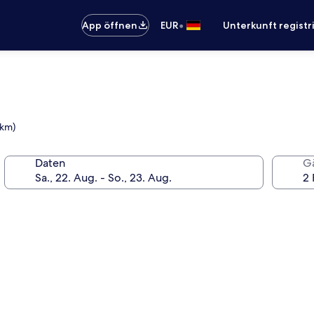
•
App öffnen
EUR
Unterkunft registr
 km)
Daten
G