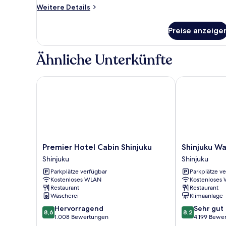
Room
Weitere
Weitere Details
Non
Details
für
Smoking
Preise anzeige
Semi
anzeigen
Double
Room
Ähnliche Unterkünfte
Non
Smoking
Premier Hotel Cabin Shinjuku
Shinjuku Was
Premier
Shinjuku
Premier Hotel Cabin Shinjuku
Shinjuku W
Hotel
Washington
Shinjuku
Shinjuku
Cabin
Hotel
Parkplätze verfügbar
Parkplätze v
Shinjuku
Main
Kostenloses WLAN
Kostenloses
Shinjuku
Shinjuku
Restaurant
Restaurant
Wäscherei
Klimaanlage
8.6
8.2
Hervorragend
Sehr gut
8,6
8,2
von
von
1.008 Bewertungen
4.199 Bewe