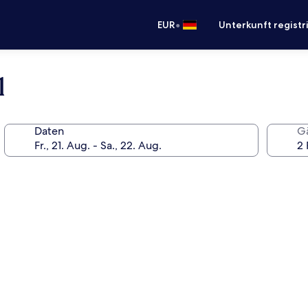
•
EUR
Unterkunft registr
l
Daten
G