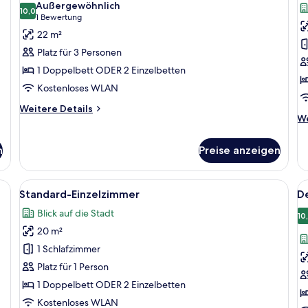
Außergewöhnlich
für
10,0
f
10,0 von 10
(1
1 Bewertung
Superior-
J
Bewertung)
22 m²
Zimmer,
Su
Platz für 3 Personen
Poolblick
W
1 Doppelbett ODER 2 Einzelbetten
anzeigen
a
Kostenloses WLAN
Weitere
Weitere Details
We
We
Details
De
für
fü
Superior-
n
Preise anzeigen
Ju
Zimmer,
Su
Poolblick
Wh
einem großen Bett, einem Schreibtisch, einem Kleiderschrank und Meerblick
Alle
Ein Hotelzimmer mit Bett, Schreibtisc
Al
19
Standard-Einzelzimmer
D
Fotos
F
Blick auf die Stadt
für
f
10
20 m²
Standard-
D
Einzelzimmer
Z
1 Schlafzimmer
anzeigen
a
Platz für 1 Person
1 Doppelbett ODER 2 Einzelbetten
Kostenloses WLAN