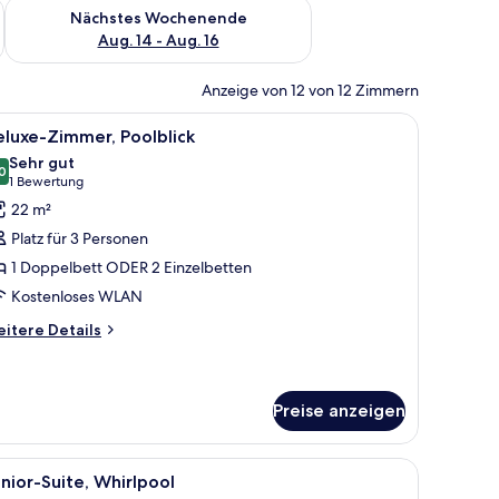
es Wochenende, Aug. 7 - Aug. 9.
Überprüfe die Verfügbarkeit für nächstes Wochenende, Aug. 1
Nächstes Wochenende
Aug. 14 - Aug. 16
Anzeige von 12 von 12 Zimmern
oßen Bett, einem Holzkopfteil, einer kleinen Sitzecke und Blick auf den St
le
Ein Balkon mit Glasgeländer, einem weißen S
8
luxe-Zimmer, Poolblick
otos
Sehr gut
ür
0
8,0 von 10
(1
1 Bewertung
eluxe-
Bewertung)
22 m²
immer,
Platz für 3 Personen
oolblick
1 Doppelbett ODER 2 Einzelbetten
nzeigen
Kostenloses WLAN
itere
itere Details
tails
r
luxe-
mmer,
Preise anzeigen
olblick
tt, einem Holzschrank und einem Landschaftsbild an der Wand.
le
Ein Hotelzimmer mit einem großen Bett, einem
25
nior-Suite, Whirlpool
otos