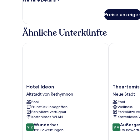
Weitere Details
Details
für
Preise anzeige
Zimmer
Ähnliche Unterkünfte
Hotel Ideon
Theartemis Pa
Hotel
Theartemis
Hotel Ideon
Theartemis
Ideon
Palace
Altstadt von Rethymnon
Neue Stadt
Altstadt
Neue
Pool
Pool
von
Stadt
Frühstück inbegriffen
Wellness
Rethymnon
Parkplätze verfügbar
Parkplätze v
Kostenloses WLAN
Kostenloses
9.2
9.4
Wunderbar
Außerge
9,2
9,4
von
von
128 Bewertungen
176 Bewert
10,
10,