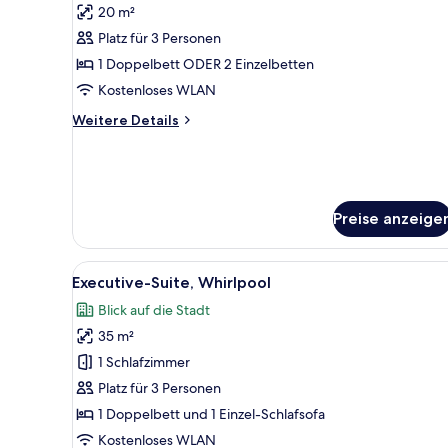
20 m²
für
Platz für 3 Personen
Standardzimmer,
Poolblick
1 Doppelbett ODER 2 Einzelbetten
anzeigen
Kostenloses WLAN
Weitere
Weitere Details
Details
für
Standardzimmer,
Poolblick
Preise anzeige
Alle
Ein modernes Hotelzimmer mit 
17
Executive-Suite, Whirlpool
Fotos
Blick auf die Stadt
für
35 m²
Executive-
Suite,
1 Schlafzimmer
Whirlpool
Platz für 3 Personen
anzeigen
1 Doppelbett und 1 Einzel-Schlafsofa
Kostenloses WLAN