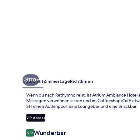
170+
Übersicht
Zimmer
Lage
Richtlinien
Wenn du nach Rethymno reist, ist Atrium Ambiance Hotel 
Massagen verwöhnen lassen und im Coffeeshop/Café etwas 
Stil einen Außenpool, eine Loungebar und eine Snackbar.
VIP Access
Bewertungen
Wunderbar
9,0
9,0 von 10.