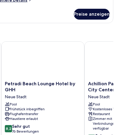
itere Details
tails
r
Preise anzeigen
immer
Petradi Beach Lounge Hotel by GHH
Achillion Palace Hotel
Petradi
Achillion
Petradi Beach Lounge Hotel by
Achillion Palace Ho
Beach
Palace
GHH
City Center
Lounge
Hotel
Neue Stadt
Neue Stadt
Hotel
Rethymno
by
Pool
City
Pool
Frühstück inbegriffen
Kostenloses WLAN
GHH
Center
Flughafentransfer
Restaurant
Neue
Neue
Haustiere erlaubt
Zimmer mit
Stadt
Stadt
Verbindungstür
8.2
Sehr gut
verfügbar
8,2
von
76 Bewertungen