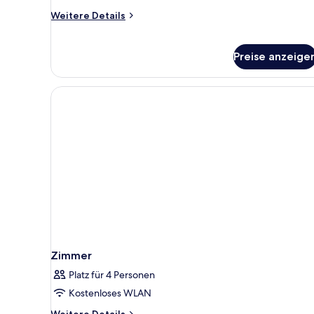
Weitere
Weitere Details
Details
für
Executive-
Preise anzeige
Suite,
Whirlpool
Zimmer
Platz für 4 Personen
Kostenloses WLAN
Weitere