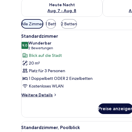
Überprüfe die Verfügbarkeit für heute Nacht, Aug. 7
Überprüfe die
Heute Nacht
Aug. 7 - Aug. 8
A
Verfügbare
Alle Zimmer
1 Bett
2 Betten
Filter
Alle
Ein Hotelzimmer mit Bett, Schr
für
20
Standardzimmer
Fotos
Zimmer
Wunderbar
für
9,0
9,0 von 10
(2
2 Bewertungen
Standardzimmer
Bewertungen)
Blick auf die Stadt
anzeigen
20 m²
Platz für 3 Personen
1 Doppelbett ODER 2 Einzelbetten
Kostenloses WLAN
Weitere
Weitere Details
Details
für
Preise anzeige
Standardzimmer
Alle
Ein Hotelzimmer mit Bett, Schr
23
Standardzimmer, Poolblick
Fotos