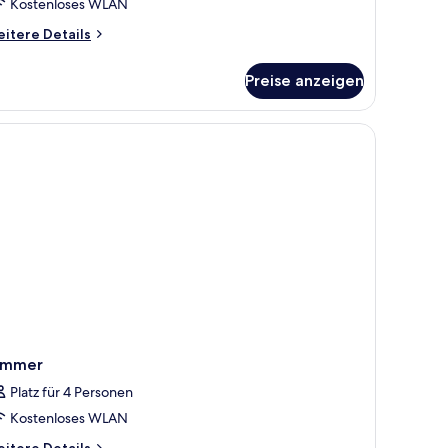
Kostenloses WLAN
itere
itere Details
tails
r
Preise anzeigen
luxe-
immer
immer
Platz für 4 Personen
Kostenloses WLAN
itere