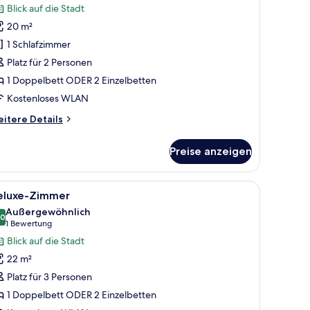
Blick auf die Stadt
ür
20 m²
unior-
ite,
1 Schlafzimmer
hirlpool
Platz für 2 Personen
nzeigen
1 Doppelbett ODER 2 Einzelbetten
Kostenloses WLAN
itere
itere Details
tails
r
Preise anzeigen
nior-
ite,
irlpool
.
h, Stuhl, Fernseher und einem fensterbepflanzten Fenster.
le
Ein modernes Hotelzimmer mit Bett, Schreibti
8
eluxe-Zimmer
otos
Außergewöhnlich
ür
,0
10,0 von 10
(1
1 Bewertung
eluxe-
Bewertung)
Blick auf die Stadt
immer
22 m²
nzeigen
Platz für 3 Personen
1 Doppelbett ODER 2 Einzelbetten