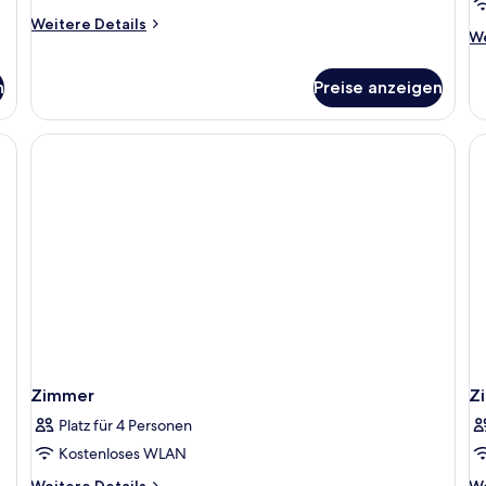
Weitere
Weitere Details
We
We
Details
De
für
fü
Standard-
n
Preise anzeigen
De
Einzelzimmer
Z
Zimmer
Z
Platz für 4 Personen
Kostenloses WLAN
Weitere
We