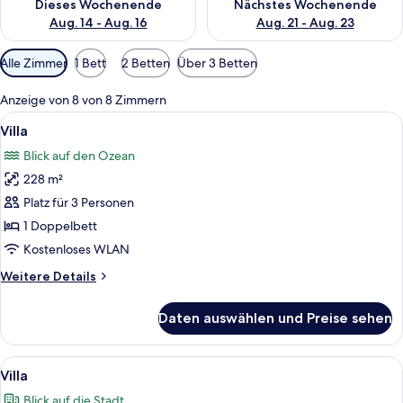
Dieses Wochenende
Nächstes Wochenende
Aug. 14 - Aug. 16
Aug. 21 - Aug. 23
Verfügbare
Alle Zimmer
1 Bett
2 Betten
Über 3 Betten
Filter
für
Anzeige von 8 von 8 Zimmern
Zimmer
Alle
Ein modernes Schlafzimmer mit einem g
10
Villa
Fotos
Blick auf den Ozean
für
228 m²
Villa
anzeigen
Platz für 3 Personen
1 Doppelbett
Kostenloses WLAN
Weitere
Weitere Details
Details
für
Daten auswählen und Preise sehen
Villa
Alle
Ein modernes Hotelzimmer mit großem 
10
Villa
Fotos
Blick auf die Stadt