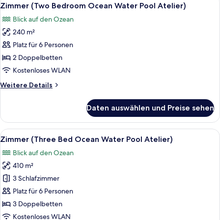
Alle
13
Zimmer (Two Bedroom Ocean Water Pool Atelier)
Fotos
Blick auf den Ozean
für
240 m²
Zimmer
(Two
Platz für 6 Personen
Bedroom
2 Doppelbetten
Ocean
Kostenloses WLAN
Water
Weitere
Weitere Details
Pool
Details
Atelier)
für
Daten auswählen und Preise sehen
Zimmer
anzeigen
(Two
Bedroom
Alle
Zimmer (Three Bed Ocean Water Pool 
6
Ocean
Zimmer (Three Bed Ocean Water Pool Atelier)
Fotos
Water
Blick auf den Ozean
Pool
für
Atelier)
410 m²
Zimmer
(Three
3 Schlafzimmer
Bed
Platz für 6 Personen
Ocean
3 Doppelbetten
Water
Kostenloses WLAN