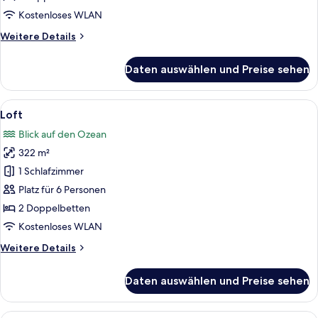
Kostenloses WLAN
Weitere
Weitere Details
Details
für
Daten auswählen und Preise sehen
Villa
Alle
Ein modernes Strandgrundstück mit ei
11
Loft
Fotos
Blick auf den Ozean
für
322 m²
Loft
anzeigen
1 Schlafzimmer
Platz für 6 Personen
2 Doppelbetten
Kostenloses WLAN
Weitere
Weitere Details
Details
für
Daten auswählen und Preise sehen
Loft
Ein modernes, mehrstöckiges Resort m