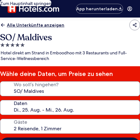
Zum Hauptinhalt springen
App herunterladen
Alle Unterkünfte anzeigen
SO/ Maldives
5.0-
Sterne-
Hotel direkt am Strand in Emboodhoo mit 3 Restaurants und Full-
Unterkunft
Service-Wellnessbereich
Wähle deine Daten, um Preise zu sehen
Wo soll’s hingehen?
Daten
Gäste