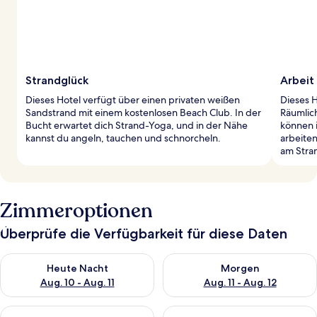
Strandglück
Arbeit
Dieses Hotel verfügt über einen privaten weißen
Dieses H
Sandstrand mit einem kostenlosen Beach Club. In der
Räumlich
Bucht erwartet dich Strand-Yoga, und in der Nähe
können 
kannst du angeln, tauchen und schnorcheln.
arbeite
am Stra
Zimmeroptionen
Überprüfe die Verfügbarkeit für diese Daten
Überprüfe die Verfügbarkeit für heute Nacht, Aug. 10 - Aug. 11
Überprüfe die Verfügbarkeit fü
Heute Nacht
Morgen
Aug. 10 - Aug. 11
Aug. 11 - Aug. 12
Überprüfe die Verfügbarkeit für dieses Wochenende, Aug. 14 -
Überprüfe die Verfügbarkeit f