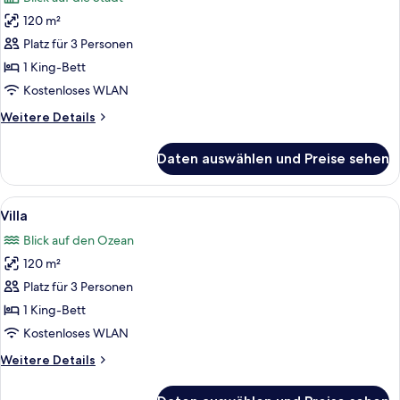
für
120 m²
Villa
anzeigen
Platz für 3 Personen
1 King-Bett
Kostenloses WLAN
Weitere
Weitere Details
Details
für
Daten auswählen und Preise sehen
Villa
Alle
Ein modernes Hotelzimmer mit einem g
12
Villa
Fotos
Blick auf den Ozean
für
120 m²
Villa
anzeigen
Platz für 3 Personen
1 King-Bett
Kostenloses WLAN
Weitere
Weitere Details
Details
für