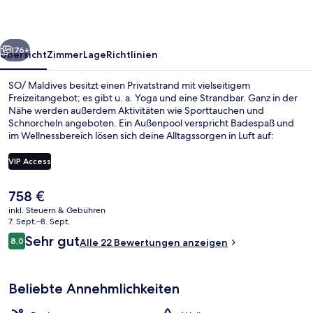
rück
Weiter
176+
Übersicht
Zimmer
Lage
Richtlinien
SO/ Maldives besitzt einen Privatstrand mit vielseitigem
Freizeitangebot; es gibt u. a. Yoga und eine Strandbar. Ganz in der
Nähe werden außerdem Aktivitäten wie Sporttauchen und
Schnorcheln angeboten. Ein Außenpool verspricht Badespaß und
im Wellnessbereich lösen sich deine Alltagssorgen in Luft auf:
angeboten werden Massagen, Ganzkörperwickel und Maniküre
und Pediküre. Das Gastronomieangebot umfasst 3 Restaurants und
VIP Access
2 Bars/Lounges. Dieses Hotel im luxuriösen Stil bietet als weitere
Highlights einen kostenlosen Kinderclub, einen rund um die Uhr
Der
758 €
geöffneten Fitnessbereich sowie eine Sauna.
Außenbereich
aktuelle
inkl. Steuern & Gebühren
Preis
7. Sept.–8. Sept.
beträgt
Bewertungen
Sehr gut
8,0
Alle 22 Bewertungen anzeigen
758 €.
8,0 von 10.
Beliebte Annehmlichkeiten