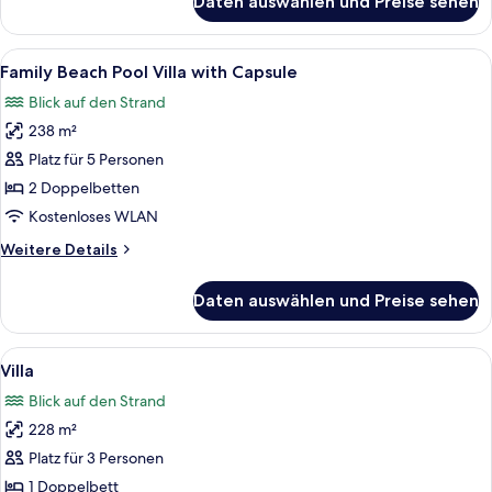
Daten auswählen und Preise sehen
Villa
Alle
Ein Etagenbett mit Kopfteil, Nachttisch
18
Family Beach Pool Villa with Capsule
Fotos
Blick auf den Strand
für
238 m²
Family
Beach
Platz für 5 Personen
Pool
2 Doppelbetten
Villa
Kostenloses WLAN
with
Weitere
Weitere Details
Capsule
Details
anzeigen
für
Daten auswählen und Preise sehen
Family
Beach
Pool
Alle
Ein modernes Hotelzimmer mit einem g
16
Villa
Villa
Fotos
with
Blick auf den Strand
Capsule
für
228 m²
Villa
anzeigen
Platz für 3 Personen
1 Doppelbett