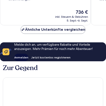
Giravaru
10,
10,
Außergewöhnlich,
Wunder
Der
736 €
86
653
Preis
Bewertungen
Bewert
inkl. Steuern & Gebühren
beträgt
5. Sept.–6. Sept.
736 €
Ähnliche Unterkünfte vergleichen
Melde dich an, um verfügbare Rabatte und Vorteile
anzuzeigen. Mehr Prämien für noch mehr Abenteuer!
Anmelden
Jetzt kostenlos registrieren
Zur Gegend