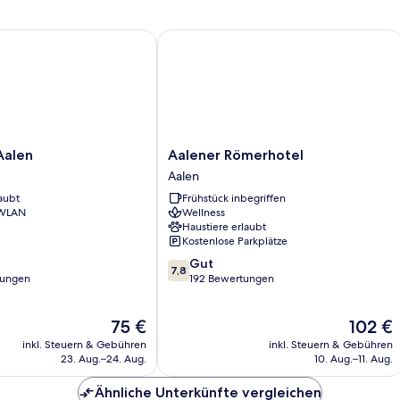
len
Aalener Römerhotel
Aalener
Aalen
Aalener Römerhotel
Römerhotel
Aalen
Aalen
aubt
Frühstück inbegriffen
 WLAN
Wellness
Haustiere erlaubt
Kostenlose Parkplätze
7.8
Gut
7,8
von
tungen
192 Bewertungen
10,
Gut,
Der
Der
75 €
102 €
192
Preis
Preis
Bewertungen
inkl. Steuern & Gebühren
inkl. Steuern & Gebühren
beträgt
beträgt
23. Aug.–24. Aug.
10. Aug.–11. Aug.
75 €
102 €
Ähnliche Unterkünfte vergleichen