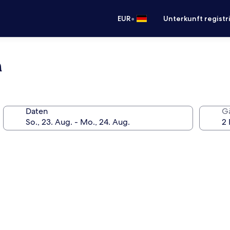
•
EUR
Unterkunft registr
n
Daten
G