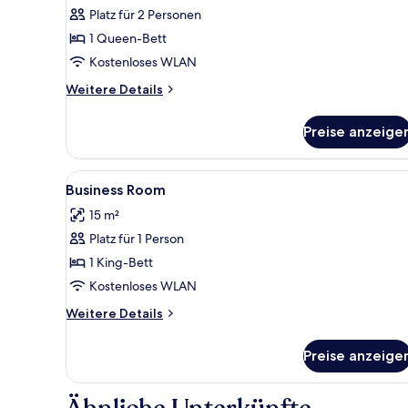
Platz für 2 Personen
1 Queen-Bett
Kostenloses WLAN
Weitere
Weitere Details
Details
für
Preise anzeige
Doppelzimmer
Alle
Kostenlose Minibar, Schreibti
2
Business Room
Fotos
15 m²
für
Platz für 1 Person
Business
Room
1 King-Bett
anzeigen
Kostenloses WLAN
Weitere
Weitere Details
Details
für
Preise anzeige
Business
Room