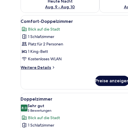
Heute Nacht
Aug. 9 - Aug. 10
Au
Alle
Ein modernes Hotelzimmer mit B
7
Comfort-Doppelzimmer
Fotos
Blick auf die Stadt
für
1 Schlafzimmer
Comfort-
Doppelzimmer
Platz für 2 Personen
anzeigen
1 King-Bett
Kostenloses WLAN
Weitere
Weitere Details
Details
für
Preise anzeige
Comfort-
Doppelzimmer
Alle
Ein modernes Hotelzimmer mit 
6
Doppelzimmer
Fotos
Sehr gut
für
8,0
8,0 von 10
(3
3 Bewertungen
Doppelzimmer
Bewertungen)
Blick auf die Stadt
anzeigen
1 Schlafzimmer