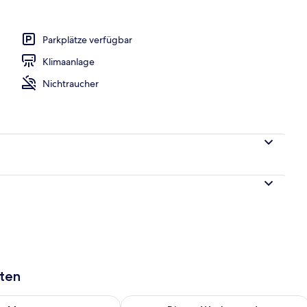
Parkplätze verfügbar
Klimaanlage
Nichtraucher
aten
 - Aug. 10.
 Verfügbarkeit für morgen, Aug. 10 - Aug. 11.
Überprüfe die Verfügbarkeit für dies