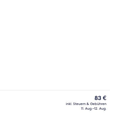
h
Comfort-Doppelzimmer | Kostenlose M
Der
83 €
aktuelle
inkl. Steuern & Gebühren
Preis
11. Aug.–12. Aug.
Außenbereich
beträgt
83 €.