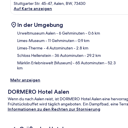
Stuttgarter Str. 45-47, Aalen, BW, 73430
Auf Karte anzeigen
In der Umgebung
Urweltmuseum Aalen
- 6 Gehminuten
- 0.6 km
Limes-Museum
- 11 Gehminuten
- 0.9 km
Kar
Limes-Therme
- 4 Autominuten
- 2.8 km
Schloss Hellenstein
- 36 Autominuten
- 29.2 km
Märklin Erlebniswelt (Museum)
- 65 Autominuten
- 52.3
km
Mehr anzeigen
DORMERO Hotel Aalen
Wenn du nach Aalen reist, ist DORMERO Hotel Aalen eine hervorrage
Frühstücksbuffet wird täglich angeboten. Ein Dampfbad, eine Terr
Informationen zu den Rechten zur Stornierung