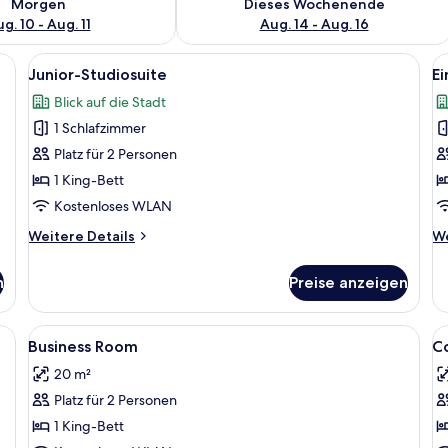
Morgen
Dieses Wochenende
g. 10 - Aug. 11
Aug. 14 - Aug. 16
ett, Schreibtisch, Stuhl, einem kleinen Tisch mit einer Vase und einem groß
Alle
Ein modernes Hotelzimmer mit einem Be
Al
5
Junior-Studiosuite
E
Fotos
F
Blick auf die Stadt
für
f
1 Schlafzimmer
Junior-
E
Studiosuite
a
Platz für 2 Personen
anzeigen
1 King-Bett
Kostenloses WLAN
Weitere
We
Weitere Details
We
Details
De
für
fü
n
Preise anzeigen
Junior-
Ei
Studiosuite
einem großen Bett, einem Kleiderschrank mit Spiegel und einer Holztür.
Alle
Kostenlose Minibar, Schreibtisch, Ve
Al
1
Business Room
C
Fotos
F
20 m²
für
f
Platz für 2 Personen
Business
C
Room
R
1 King-Bett