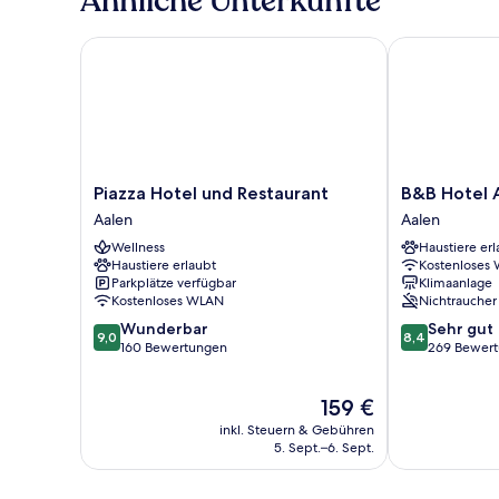
Ähnliche Unterkünfte
Piazza Hotel und Restaurant
B&B Hotel Aa
Piazza
B&B
Piazza Hotel und Restaurant
B&B Hotel 
Hotel
Hotel
Aalen
Aalen
und
Aalen
Wellness
Haustiere erl
Restaurant
Aalen
Haustiere erlaubt
Kostenloses
Aalen
Parkplätze verfügbar
Klimaanlage
Kostenloses WLAN
Nichtraucher
9.0
8.4
Wunderbar
Sehr gut
9,0
8,4
von
von
160 Bewertungen
269 Bewer
10,
10,
Wunderbar,
Sehr
Der
159 €
160
gut,
Preis
Bewertungen
269
inkl. Steuern & Gebühren
beträgt
Bewertungen
5. Sept.–6. Sept.
159 €