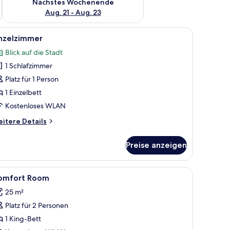
Nächstes Wochenende
Aug. 21 - Aug. 23
en Spiegel.
tt, zwei Sesseln, einem kleinen Tisch mit einer Vase, einem Fernseher, ein
le
Ein modernes Hotelzimmer mit Bett, Schreibti
5
inzelzimmer
otos
Blick auf die Stadt
ür
1 Schlafzimmer
inzelzimmer
nzeigen
Platz für 1 Person
1 Einzelbett
Kostenloses WLAN
itere
itere Details
tails
r
Preise anzeigen
nzelzimmer
rdunkelungsvorhänge
le
Kostenlose Minibar, Schreibtisch, Verdunkel
3
omfort Room
otos
25 m²
ür
Platz für 2 Personen
omfort
oom
1 King-Bett