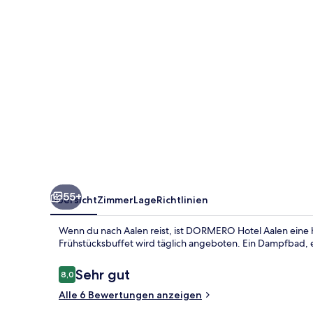
55+
Übersicht
Zimmer
Lage
Richtlinien
Wenn du nach Aalen reist, ist DORMERO Hotel Aalen eine h
Frühstücksbuffet wird täglich angeboten. Ein Dampfbad, 
Bewertungen
Sehr gut
8,0
8,0 von 10.
Alle 6 Bewertungen anzeigen