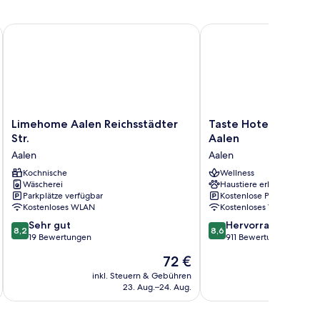
Limehome Aalen Reichsstädter Str.
Taste Hotel Limes The
Limehome
Taste
Limehome Aalen Reichsstädter
Taste Hotel Limes 
Aalen
Hotel
Str.
Aalen
Reichsstädter
Limes
Aalen
Aalen
Str.
Thermen
Aalen
Kochnische
Aalen
Wellness
Wäscherei
Haustiere erlaubt
Aalen
Parkplätze verfügbar
Kostenlose Parkplätze
Kostenloses WLAN
Kostenloses WLAN
8.2
8.6
Sehr gut
Hervorragend
8,2
8,6
von
von
19 Bewertungen
911 Bewertungen
10,
10,
Der
72 €
Sehr
Hervorragend,
Preis
gut,
911
inkl. Steuern & Gebühren
beträgt
23. Aug.–24. Aug.
19
Bewertungen
72 €
Bewertungen