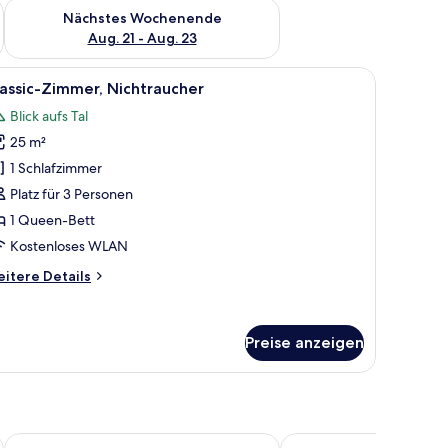
es Wochenende, Aug. 14 - Aug. 16.
Überprüfe die Verfügbarkeit für nächstes Wochenende, Aug. 2
Nächstes Wochenende
Aug. 21 - Aug. 23
gen.
er, Hügelblick | Minibar, Zimmersafe, Schreibtisch, laptopgeeigneter Arbeit
le
Classic-Zimmer, Nichtraucher | Minibar, Zimme
5
assic-Zimmer, Nichtraucher
otos
Blick aufs Tal
ür
25 m²
assic-
immer,
1 Schlafzimmer
ichtraucher
Platz für 3 Personen
nzeigen
1 Queen-Bett
Kostenloses WLAN
itere
itere Details
tails
r
assic-
Preise anzeigen
mmer,
chtraucher
Welcomhotel By ITC Hotels Madhuban
Regenta Dehradun by R