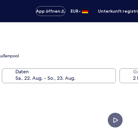
•
App öffnen
EUR
Unterkunft registr
 Außenpool
Daten
G