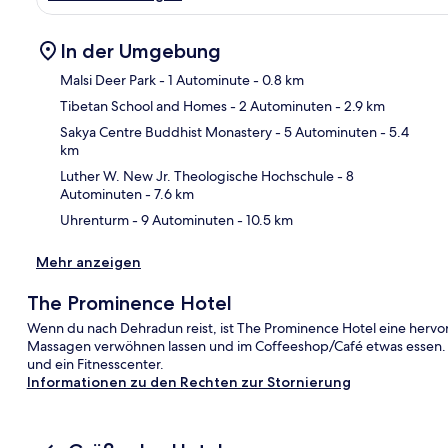
In der Umgebung
Malsi Deer Park
- 1 Autominute
- 0.8 km
Tibetan School and Homes
- 2 Autominuten
- 2.9 km
Kar
Sakya Centre Buddhist Monastery
- 5 Autominuten
- 5.4
km
Luther W. New Jr. Theologische Hochschule
- 8
Autominuten
- 7.6 km
Uhrenturm
- 9 Autominuten
- 10.5 km
Mehr anzeigen
The Prominence Hotel
Wenn du nach Dehradun reist, ist The Prominence Hotel eine hervo
Massagen verwöhnen lassen und im Coffeeshop/Café etwas essen. W
und ein Fitnesscenter.
Informationen zu den Rechten zur Stornierung