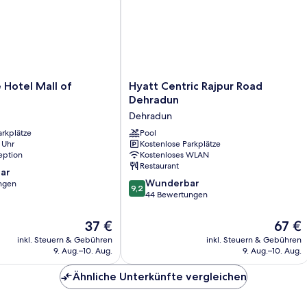
Hügelblick
Hyatt
 Hotel Mall of
Hyatt Centric Rajpur Road
Centric
Dehradun
Rajpur
Dehradun
Road
arkplätze
Dehradun
Pool
 Uhr
Kostenlose Parkplätze
Dehradun
eption
Kostenloses WLAN
Restaurant
ar
9.2
Wunderbar
ngen
9,2
von
44 Bewertungen
10,
Wunderbar,
Der
Der
37 €
67 €
44
Preis
Preis
inkl. Steuern & Gebühren
inkl. Steuern & Gebühren
Bewertungen
beträgt
beträgt
9. Aug.–10. Aug.
9. Aug.–10. Aug.
37 €
67 €
Ähnliche Unterkünfte vergleichen