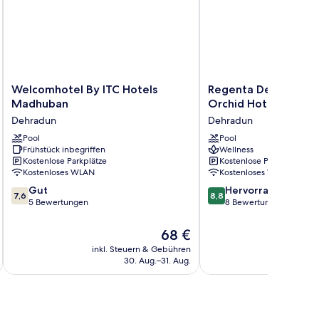
Welcomhotel
Regenta
Welcomhotel By ITC Hotels
Regenta Dehradun b
By
Dehradun
Madhuban
Orchid Hotels Limit
ITC
by
Dehradun
Dehradun
Hotels
Royal
Madhuban
Pool
Orchid
Pool
Frühstück inbegriffen
Wellness
Dehradun
Hotels
Kostenlose Parkplätze
Kostenlose Parkplätze
Limited
Kostenloses WLAN
Kostenloses WLAN
Dehradun
7.6
8.8
Gut
Hervorragend
7,6
8,8
von
von
5 Bewertungen
8 Bewertungen
10,
10,
Gut,
Hervorragend,
Der
68 €
5
8
Preis
inkl. Steuern & Gebühren
inkl. S
Bewertungen
Bewertungen
beträgt
30. Aug.–31. Aug.
68 €