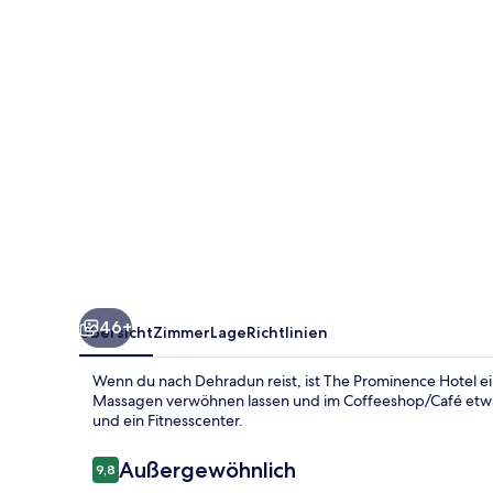
46+
Übersicht
Zimmer
Lage
Richtlinien
Wenn du nach Dehradun reist, ist The Prominence Hotel e
Massagen verwöhnen lassen und im Coffeeshop/Café etwas
und ein Fitnesscenter.
Bewertungen
Außergewöhnlich
9,8
9,8 von 10.