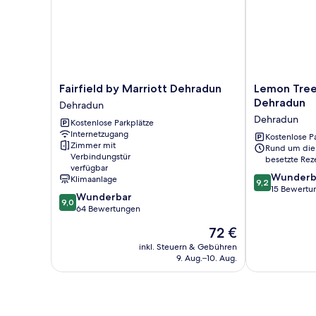
Fairfield
Lemon
Fairfield by Marriott Dehradun
Lemon Tree
by
Tree
Dehradun
Dehradun
Marriott
Hotel
Dehradun
Kostenlose Parkplätze
Dehradun
Mall
Internetzugang
Dehradun
of
Kostenlose P
Zimmer mit
Rund um die
Dehradun
Verbindungstür
besetzte Rez
Dehradun
verfügbar
9.2
Wunderb
Klimaanlage
9,2
von
15 Bewertu
9.0
Wunderbar
10,
9,0
von
64 Bewertungen
Wunderbar,
10,
15
Der
72 €
Wunderbar,
Bewertungen
Preis
64
inkl. Steuern & Gebühren
beträgt
9. Aug.–10. Aug.
Bewertungen
72 €