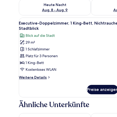
Überprüfe die Verfügbarkeit für heute Nacht, Aug. 8
Überprüfe die
Heute Nacht
Aug. 8 - Aug. 9
Au
Alle
Ein modernes Schlafzimmer mit
6
Executive-Doppelzimmer, 1 King-Bett, Nichtrauche
Fotos
Stadtblick
für
Blick auf die Stadt
Executive-
29 m²
Doppelzimmer,
1 Schlafzimmer
1 King-
Bett,
Platz für 3 Personen
Nichtraucher,
1 King-Bett
Stadtblick
Kostenloses WLAN
anzeigen
Weitere
Weitere Details
Details
für
Preise anzeige
Executive-
Doppelzimmer,
1 King-
Ähnliche Unterkünfte
Bett,
Nichtraucher,
Stadtblick
Fairfield by Marriott Dehradun
Lemon Tree H