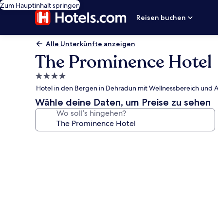
Zum Hauptinhalt springen
Reisen buchen
Alle Unterkünfte anzeigen
The Prominence Hotel
4.0-
Sterne-
Hotel in den Bergen in Dehradun mit Wellnessbereich und
Unterkunft
Wähle deine Daten, um Preise zu sehen
Wo soll’s hingehen?
Fotogalerie
von
The
Prominence
Hotel