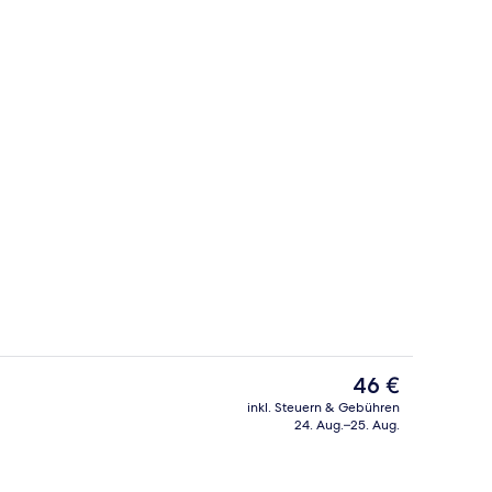
Außenpool
nterkunft
Der
46 €
aktuelle
inkl. Steuern & Gebühren
Preis
24. Aug.–25. Aug.
Rezeption
beträgt
46 €.