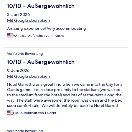
10/10 – Außergewöhnlich
3. Juni 2026
Mit Google übersetzen
Amazing experience! Very accommodating
VAnessa, Aufenthalt von 1 Nacht
Verifizierte Bewertung
10/10 – Außergewöhnlich
9. Juni 2026
Mit Google übersetzen
Hotel Garrett was a great find when we came into the City for a
Giants game. It is in close proximity to the stadium (we walked
to the stadium from the hotel) and lots of restaurants along the
way! The staff were awesome; the room was clean and the bed
sooo comfortable! We will definitely be back to Hotel Garrett
anytime we come back to SF!
Lisa, Aufenthalt von 1 Nacht
Verifizierte Bewertung