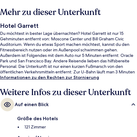
Mehr zu dieser Unterkunft
Hotel Garrett
Du möchtest in bester Lage übernachten? Hotel Garrett ist nur 15
Gehminuten entfernt von: Moscone Center und Bill Graham Civic
Auditorium. Wenn du etwas Sport machen möchtest, kannst du den
Fitnessbereich nutzen oder im Außenpool schwimmen gehen.
Außerdem ist Folgendes mit dem Auto nur 5 Minuten entfernt: Oracle
Park und San Francisco Bay. Andere Reisende lieben das hilfsbereite
Personal. Die Unterkunft ist nur einen kurzen Fußmarsch von den
öffentlichen Verkehrsmitteln entfernt: Zur U-Bahn läuft man 3 Minuten
(Station Market St & 7th St) bzw. 5 Minuten (S-Bahn-Station Civic
Informationen zu den Rechten zur Stornierung
Center/UN Plaza).
Weitere Infos zu dieser Unterkunft
Auf einen Blick
Größe des Hotels
121 Zimmer