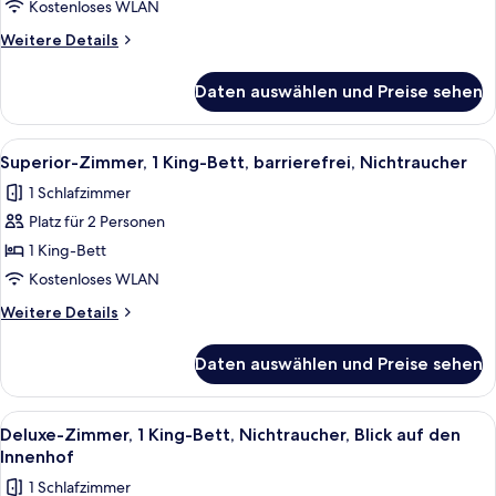
2 Queen-
Kostenloses WLAN
Betten,
Weitere
Weitere Details
Nichtraucher
Details
anzeigen
für
Daten auswählen und Preise sehen
Superior-
Zimmer,
2 Queen-
Alle
Ein ordentlich bezogenes Bett mit we
6
Betten,
Superior-Zimmer, 1 King-Bett, barrierefrei, Nichtraucher
Fotos
Nichtraucher
1 Schlafzimmer
für
Platz für 2 Personen
Superior-
Zimmer,
1 King-Bett
1 King-
Kostenloses WLAN
Bett,
Weitere
Weitere Details
barrierefrei,
Details
Nichtraucher
für
Daten auswählen und Preise sehen
Superior-
anzeigen
Zimmer,
1 King-
Alle
Ein Hotelzimmer mit einem Bett, eine
8
Bett,
Deluxe-Zimmer, 1 King-Bett, Nichtraucher, Blick auf den
Fotos
barrierefrei,
Innenhof
Nichtraucher
für
1 Schlafzimmer