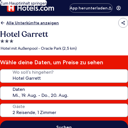
Zum Hauptinhalt springen
App herunterladen
Alle Unterkünfte anzeigen
Hotel Garrett
3.0-
Sterne-
Hotel mit Außenpool - Oracle Park (2,5 km)
Unterkunft
Wähle deine Daten, um Preise zu sehen
Wo soll’s hingehen?
Daten
Gäste
Suchen