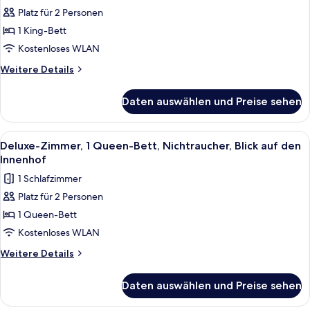
Deluxe-
Platz für 2 Personen
Zimmer,
1 King-Bett
1 King-
Bett,
Kostenloses WLAN
Nichtraucher,
Weitere
Weitere Details
Blick
Details
für
auf
Daten auswählen und Preise sehen
Deluxe-
den
Zimmer,
Innenhof
1 King-
Alle
Ein ordentlich bezogenes Bett mit we
8
anzeigen
Bett,
Deluxe-Zimmer, 1 Queen-Bett, Nichtraucher, Blick auf den
Fotos
Nichtraucher,
Innenhof
Blick
für
1 Schlafzimmer
auf
Deluxe-
den
Platz für 2 Personen
Zimmer,
Innenhof
1 Queen-Bett
1
Queen-
Kostenloses WLAN
Bett,
Weitere
Weitere Details
Nichtraucher,
Details
für
Blick
Daten auswählen und Preise sehen
Deluxe-
auf
Zimmer,