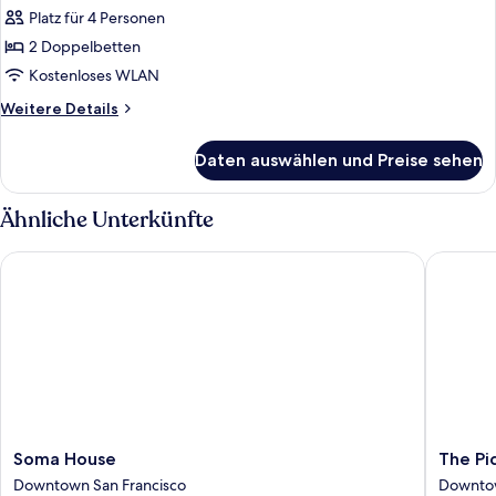
Innenhof
Zimmer,
Platz für 4 Personen
2 Doppelbetten
2 Doppelbetten
anzeigen
Kostenloses WLAN
Weitere
Weitere Details
Details
für
Daten auswählen und Preise sehen
Executive-
Zimmer,
2 Doppelbetten
Ähnliche Unterkünfte
Soma House
The Pick
Soma
The
Soma House
The Pi
House
Pickwick
Downtown San Francisco
Downtow
Downtown
Hotel