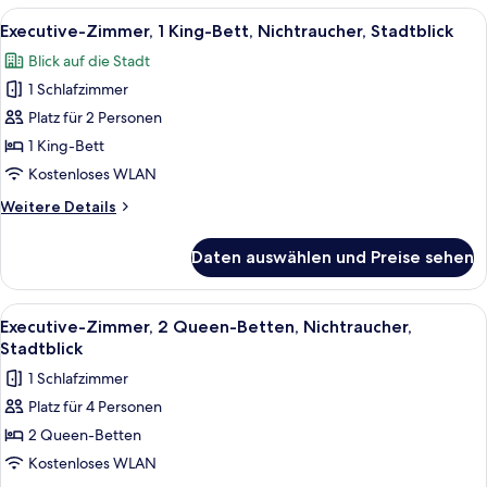
den
1
Alle
Ein Hotelzimmer mit einem Bett, zwei 
9
Innenhof
Queen-
Executive-Zimmer, 1 King-Bett, Nichtraucher, Stadtblick
Fotos
Bett,
anzeigen
Blick auf die Stadt
Nichtraucher,
für
Blick
1 Schlafzimmer
Executive-
auf
Zimmer,
Platz für 2 Personen
den
1 King-
Innenhof
1 King-Bett
Bett,
Kostenloses WLAN
Nichtraucher,
Weitere
Weitere Details
Stadtblick
Details
anzeigen
für
Daten auswählen und Preise sehen
Executive-
Zimmer,
1 King-
Alle
Ein Hotelzimmer mit zwei Betten, eine
5
Bett,
Executive-Zimmer, 2 Queen-Betten, Nichtraucher,
Fotos
Nichtraucher,
Stadtblick
Stadtblick
für
1 Schlafzimmer
Executive-
Platz für 4 Personen
Zimmer,
2 Queen-Betten
2 Queen-
Betten,
Kostenloses WLAN