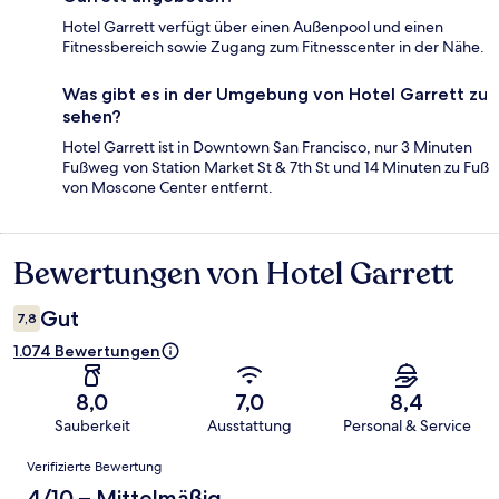
Hotel Garrett verfügt über einen Außenpool und einen
Fitnessbereich sowie Zugang zum Fitnesscenter in der Nähe.
Was gibt es in der Umgebung von Hotel Garrett zu
sehen?
Hotel Garrett ist in Downtown San Francisco, nur 3 Minuten
Fußweg von Station Market St & 7th St und 14 Minuten zu Fuß
von Moscone Center entfernt.
Bewertungen von Hotel Garrett
Bewertungen
Gut
7,8
1.074 Bewertungen
8,0
7,0
8,4
Sauberkeit
Ausstattung
Personal & Service
Bewertungen
Verifizierte Bewertung
4/10 – Mittelmäßig