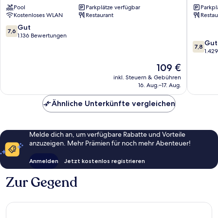
Pool
Parkplätze verfügbar
Parkpl
San
Downto
Kostenloses WLAN
Restaurant
Restau
Francisco
San
Francisc
7.6
Gut
7,6
von
1.136 Bewertungen
7.8
Gut
10,
7,8
von
1.42
Gut,
10,
1.136
Der
109 €
Gut,
Bewertungen
Preis
1.429
inkl. Steuern & Gebühren
beträgt
16. Aug.–17. Aug.
Bewert
109 €
Ähnliche Unterkünfte vergleichen
Melde dich an, um verfügbare Rabatte und Vorteile
anzuzeigen. Mehr Prämien für noch mehr Abenteuer!
Anmelden
Jetzt kostenlos registrieren
Zur Gegend