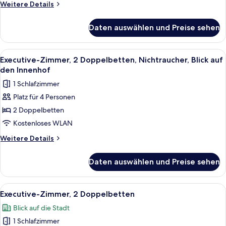
Nichtraucher,
Weitere
Weitere Details
Stadtblick
Details
für
anzeigen
Daten auswählen und Preise sehen
Executive-
Zimmer,
2 Queen-
Alle
Ein Hotelzimmer mit zwei Betten, ein
8
Betten,
Executive-Zimmer, 2 Doppelbetten, Nichtraucher, Blick auf
Fotos
Nichtraucher,
den Innenhof
Stadtblick
für
1 Schlafzimmer
Executive-
Platz für 4 Personen
Zimmer,
2 Doppelbetten
2 Doppelbetten,
Nichtraucher,
Kostenloses WLAN
Blick
Weitere
Weitere Details
auf
Details
für
den
Daten auswählen und Preise sehen
Executive-
Innenhof
Zimmer,
anzeigen
2 Doppelbetten,
Alle
Ein Hotelzimmer mit zwei Betten, eine
5
Nichtraucher,
Executive-Zimmer, 2 Doppelbetten
Fotos
Blick
Blick auf die Stadt
auf
für
den
1 Schlafzimmer
Executive-