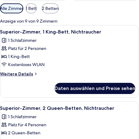
Verfügbare
Alle Zimmer
1 Bett
2 Betten
Filter
für
Anzeige von 9 von 9 Zimmern
Zimmer
Alle
Ein Hotelzimmer mit einem Bett, eine
7
Superior-Zimmer, 1 King-Bett, Nichtraucher
Fotos
1 Schlafzimmer
für
Platz für 2 Personen
Superior-
Zimmer,
1 King-Bett
1 King-
Kostenloses WLAN
Bett,
Weitere
Weitere Details
Nichtraucher
Details
anzeigen
für
Daten auswählen und Preise sehen
Superior-
Zimmer,
1 King-
Alle
Ein Hotelzimmer mit zwei Betten, jew
6
Bett,
Superior-Zimmer, 2 Queen-Betten, Nichtraucher
Fotos
Nichtraucher
1 Schlafzimmer
für
Platz für 4 Personen
Superior-
Zimmer,
2 Queen-Betten