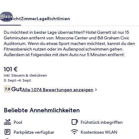
rück
Weiter
40+
Übersicht
Zimmer
Lage
Richtlinien
Du möchtest in bester Lage übernachten? Hotel Garrett ist nur 15
Gehminuten entfernt von: Moscone Center und Bill Graham Civic
Auditorium. Wenn du etwas Sport machen möchtest, kannst du den
Fitnessbereich nutzen oder im Außenpool schwimmen gehen.
Außerdem ist Folgendes mit dem Auto nur 5 Minuten entfernt:
Oracle Park und San Francisco Bay. Andere Reisende lieben das
hilfsbereite Personal. Die Unterkunft ist nur einen kurzen Fußmarsch
Der
101 €
von den öffentlichen Verkehrsmitteln entfernt: Zur U-Bahn läuft
aktuelle
inkl. Steuern & Gebühren
man 3 Minuten (Station Market St & 7th St) bzw. 5 Minuten (S-Bahn-
Preis
3. Sept.–4. Sept.
Station Civic Center/UN Plaza).
Lobby
beträgt
Bewertungen
Gut
7,8
Alle 1.074 Bewertungen anzeigen
101 €.
7,8 von 10.
Beliebte Annehmlichkeiten
Pool
Frühstück inbegriffen
Parkplätze verfügbar
Kostenloses WLAN