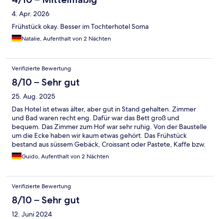
4. Apr. 2026
Frühstück okay. Besser im Tochterhotel Soma
Natalie, Aufenthalt von 2 Nächten
Verifizierte Bewertung
8/10 – Sehr gut
25. Aug. 2025
Das Hotel ist etwas älter, aber gut in Stand gehalten. Zimmer
und Bad waren recht eng. Dafür war das Bett groß und
bequem. Das Zimmer zum Hof war sehr ruhig. Von der Baustelle
um die Ecke haben wir kaum etwas gehört. Das Frühstück
bestand aus süssem Gebäck, Croissant oder Pastete, Kaffe bzw.
Tee sowie Äpfeln und Orangen, und wurde in der Lobby
Guido, Aufenthalt von 2 Nächten
dargeboten.
Verifizierte Bewertung
8/10 – Sehr gut
12. Juni 2024