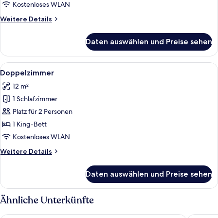
1
Kostenloses WLAN
Schlafzimmer
Weitere
Weitere Details
(Mini)
Details
anzeigen
für
Daten auswählen und Preise sehen
Luxury-
Doppelzimmer,
1
Alle
Ein Schlafzimmer mit einem Bett, ein
5
Schlafzimmer
Doppelzimmer
Fotos
(Mini)
12 m²
für
1 Schlafzimmer
Doppelzimmer
anzeigen
Platz für 2 Personen
1 King-Bett
Kostenloses WLAN
Weitere
Weitere Details
Details
für
Daten auswählen und Preise sehen
Doppelzimmer
Ähnliche Unterkünfte