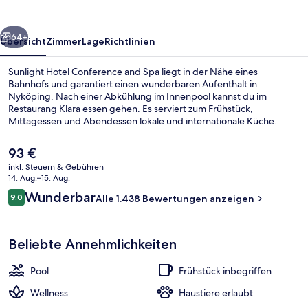
Spa
rück
Weiter
64+
Übersicht
Zimmer
Lage
Richtlinien
Sunlight Hotel Conference and Spa liegt in der Nähe eines
Bahnhofs und garantiert einen wunderbaren Aufenthalt in
Nyköping. Nach einer Abkühlung im Innenpool kannst du im
Restaurang Klara essen gehen. Es serviert zum Frühstück,
Mittagessen und Abendessen lokale und internationale Küche.
Weitere Highlights sind eine Bar/Lounge, Fitnessmöglichkeiten und
eine Terrasse. Andere Reisende haben viel Gutes über das
Der
93 €
hilfsbereite Personal zu berichten.
aktuelle
inkl. Steuern & Gebühren
Preis
14. Aug.–15. Aug.
Sauna, Whirlpool
beträgt
Bewertungen
Wunderbar
9,0
Alle 1.438 Bewertungen anzeigen
93 €.
9,0 von 10.
Beliebte Annehmlichkeiten
Pool
Frühstück inbegriffen
Wellness
Haustiere erlaubt