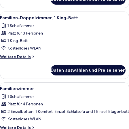
Queen
room
140cm
Alle
Ein ordentlich bezogenes Bett mit bla
4
Bed
Familien-Doppelzimmer, 1 King-Bett
Fotos
1 Schlafzimmer
für
Platz für 3 Personen
Familien-
Doppelzimmer,
1 King-Bett
1 King-
Kostenloses WLAN
Bett
Weitere
Weitere Details
anzeigen
Details
für
Daten auswählen und Preise sehen
Familien-
Doppelzimmer,
1 King-
Alle
Ein Hotelzimmer mit Bett, Schreibtisc
7
Bett
Familienzimmer
Fotos
1 Schlafzimmer
für
Platz für 4 Personen
Familienzimmer
anzeigen
2 Einzelbetten, 1 Komfort-Einzel-Schlafsofa und 1 Einzel-Etagenbett
Kostenloses WLAN
Weitere
Weitere Details