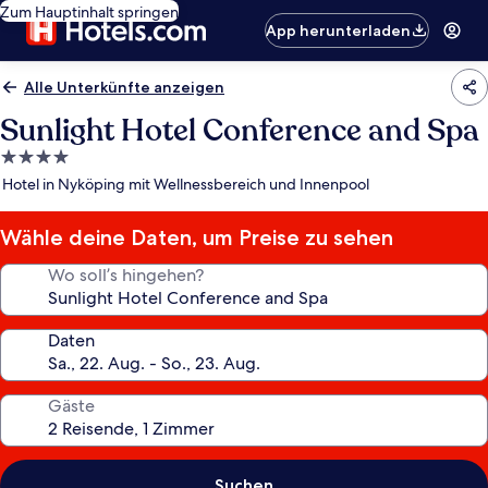
Zum Hauptinhalt springen
App herunterladen
Alle Unterkünfte anzeigen
Sunlight Hotel Conference and Spa
4.0-
Sterne-
Hotel in Nyköping mit Wellnessbereich und Innenpool
Unterkunft
Wähle deine Daten, um Preise zu sehen
Wo soll’s hingehen?
Daten
Gäste
Suchen