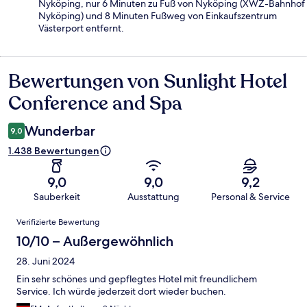
Nyköping, nur 6 Minuten zu Fuß von Nyköping (XWZ-Bahnhof
Nyköping) und 8 Minuten Fußweg von Einkaufszentrum
Västerport entfernt.
Bewertungen von Sunlight Hotel
Bewertungen
Conference and Spa
Wunderbar
9,0
1.438 Bewertungen
9,0
9,0
9,2
Sauberkeit
Ausstattung
Personal & Service
Bewertungen
Verifizierte Bewertung
10/10 – Außergewöhnlich
28. Juni 2024
Ein sehr schönes und gepflegtes Hotel mit freundlichem
Service. Ich würde jederzeit dort wieder buchen.