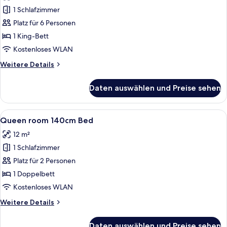
für
1 Schlafzimmer
Familien-
Studiosuite
Platz für 6 Personen
(Mini)
1 King-Bett
anzeigen
Kostenloses WLAN
Weitere
Weitere Details
Details
für
Daten auswählen und Preise sehen
Familien-
Studiosuite
(Mini)
Alle
Ein Hotelzimmer mit Bett, Stuhl, Fern
5
Queen room 140cm Bed
Fotos
12 m²
für
1 Schlafzimmer
Queen
room
Platz für 2 Personen
140cm
1 Doppelbett
Bed
Kostenloses WLAN
anzeigen
Weitere
Weitere Details
Details
für
Daten auswählen und Preise sehen