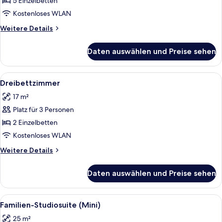
5 Einzelbetten
-
Kostenloses WLAN
Zweibettzimmer
Weitere
Weitere Details
anzeigen
Details
für
Daten auswählen und Preise sehen
Standard-
Doppel-
oder
Alle
Ein Hotelzimmer mit einem Bett, einem
4
-
Dreibettzimmer
Fotos
Zweibettzimmer
17 m²
für
Platz für 3 Personen
Dreibettzimmer
anzeigen
2 Einzelbetten
Kostenloses WLAN
Weitere
Weitere Details
Details
für
Daten auswählen und Preise sehen
Dreibettzimmer
Alle
Ein Wohnzimmer mit zwei Sofas, eine
4
Familien-Studiosuite (Mini)
Fotos
25 m²