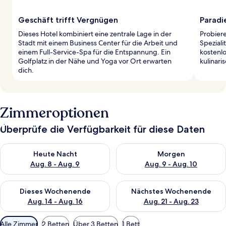
Geschäft trifft Vergnügen
Paradi
Dieses Hotel kombiniert eine zentrale Lage in der
Probiere
Stadt mit einem Business Center für die Arbeit und
Speziali
einem Full-Service-Spa für die Entspannung. Ein
kostenlo
Golfplatz in der Nähe und Yoga vor Ort erwarten
kulinari
dich.
Zimmeroptionen
Überprüfe die Verfügbarkeit für diese Daten
Überprüfe die Verfügbarkeit für heute Nacht, Aug. 8 - Aug. 9.
Überprüfe die Verfügbarkeit f
Heute Nacht
Morgen
Aug. 8 - Aug. 9
Aug. 9 - Aug. 10
Überprüfe die Verfügbarkeit für dieses Wochenende, Aug. 14 -
Überprüfe die Verfügbarkeit f
Dieses Wochenende
Nächstes Wochenende
Aug. 14 - Aug. 16
Aug. 21 - Aug. 23
Verfügbare
Alle Zimmer
2 Betten
Über 3 Betten
1 Bett