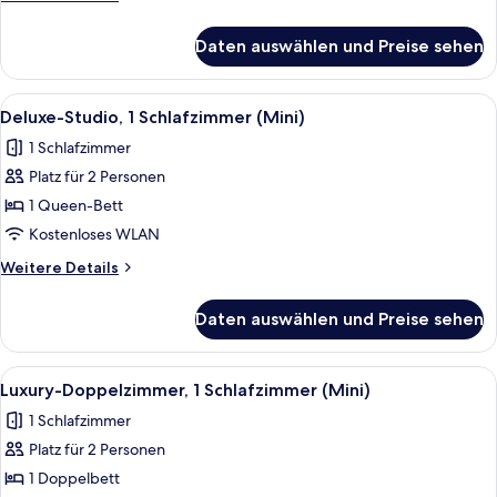
Details
für
Daten auswählen und Preise sehen
Familienzimmer
Alle
Ein Hotelzimmer mit einem Bett, ein
4
Deluxe-Studio, 1 Schlafzimmer (Mini)
Fotos
1 Schlafzimmer
für
Platz für 2 Personen
Deluxe-
Studio,
1 Queen-Bett
1
Kostenloses WLAN
Schlafzimmer
Weitere
Weitere Details
(Mini)
Details
anzeigen
für
Daten auswählen und Preise sehen
Deluxe-
Studio,
1
Alle
Ein Zimmer mit einem Bett, zwei Leder
4
Schlafzimmer
Luxury-Doppelzimmer, 1 Schlafzimmer (Mini)
Fotos
(Mini)
1 Schlafzimmer
für
Platz für 2 Personen
Luxury-
Doppelzimmer,
1 Doppelbett