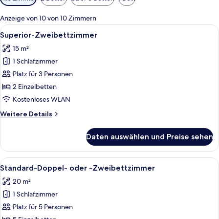
Filter
für
Anzeige von 10 von 10 Zimmern
Zimmer
Alle
Ein ordentlich bezogenes Bett mit bra
4
Superior-Zweibettzimmer
Fotos
15 m²
für
1 Schlafzimmer
Superior-
Zweibettzimmer
Platz für 3 Personen
anzeigen
2 Einzelbetten
Kostenloses WLAN
Weitere
Weitere Details
Details
für
Daten auswählen und Preise sehen
Superior-
Zweibettzimmer
Alle
Ein Hotelzimmer mit einem großen Bet
5
Standard-Doppel- oder -Zweibettzimmer
Fotos
20 m²
für
1 Schlafzimmer
Standard-
Doppel-
Platz für 5 Personen
oder