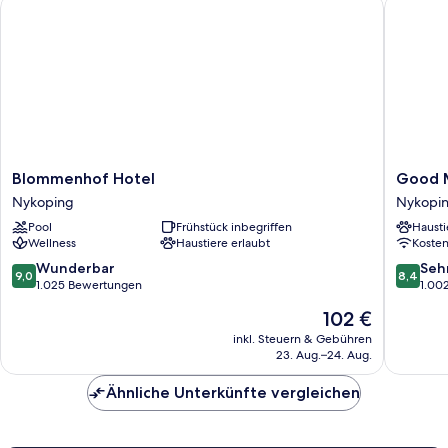
Blommenhof Hotel
Good Mo
Blommenhof
Good
Blommenhof Hotel
Good 
Hotel
Mornin
Nykoping
Nykopi
Nykoping
Nyköpi
Pool
Frühstück inbegriffen
Hausti
Nykopi
Wellness
Haustiere erlaubt
Koste
9.0
8.4
Wunderbar
Seh
9,0
8,4
von
von
1.025 Bewertungen
1.00
10,
10,
Der
102 €
Wunderbar,
Sehr
Preis
1.025
gut,
inkl. Steuern & Gebühren
beträgt
23. Aug.–24. Aug.
Bewertungen
1.002
102 €
Bewert
Ähnliche Unterkünfte vergleichen