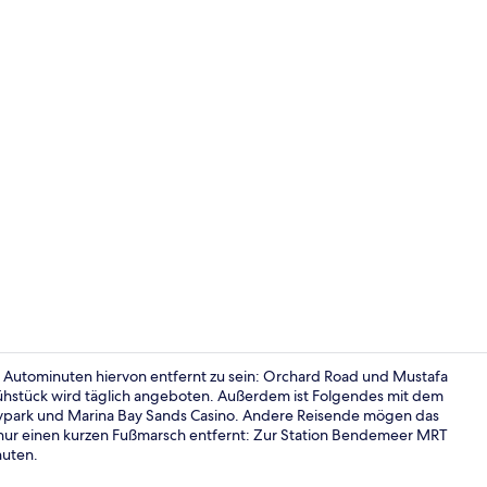
Außenpool
 Autominuten hiervon entfernt zu sein: Orchard Road und Mustafa
rühstück wird täglich angeboten. Außerdem ist Folgendes mit dem
kypark und Marina Bay Sands Casino. Andere Reisende mögen das
Rezeption
nd nur einen kurzen Fußmarsch entfernt: Zur Station Bendemeer MRT
nuten.