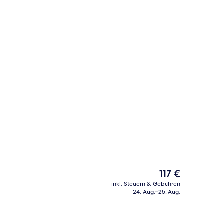
Hamilton Superior Room | Zimmersafe
Der
117 €
aktuelle
inkl. Steuern & Gebühren
Preis
24. Aug.–25. Aug.
Fassade der Unterkunft
beträgt
117 €.