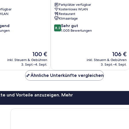
Singapore
Parkplätze verfügbar
Rochor
erfügbar
Kostenloses WLAN
 WLAN
Restaurant
Klimaanlage
8.2
agend
Sehr gut
8,2
von
tungen
1.005 Bewertungen
10,
,
Sehr
gut,
1.005
Der
Der
100 €
106 €
Bewertungen
Preis
Preis
inkl. Steuern & Gebühren
inkl. Steuern & Gebühren
beträgt
beträgt
3. Sept.–4. Sept.
3. Sept.–4. Sept.
100 €
106 €
Ähnliche Unterkünfte vergleichen
te und Vorteile anzuzeigen. Mehr