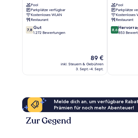
Kallang
Rochor
Pool
Pool
Rochor
Parkplätze verfügbar
Parkplätze v
Kostenloses WLAN
Kostenloses
Restaurant
Restaurant
7.8
8.6
Gut
Hervorr
7,8
8,6
von
von
1.272 Bewertungen
853 Bewer
10,
10,
Gut,
Hervorragend
1.272
853
Bewertungen
Bewertungen
Der
89 €
Preis
inkl. Steuern & Gebühren
beträgt
3. Sept.–4. Sept.
89 €
Melde dich an, um verfügbare Rabat
Prämien für noch mehr Abenteuer!
Zur Gegend