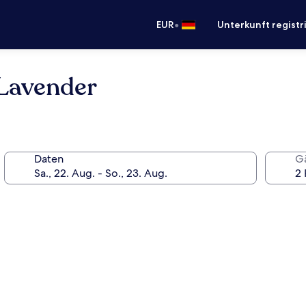
•
EUR
Unterkunft registr
 Lavender
Daten
G