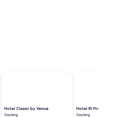
Hotel Classic by Venue
Hotel 81 Premier Prince
Hotel
Hotel
Hotel Classic by Venue
Hotel 81 Premier Pri
Classic
81
Geylang
Geylang