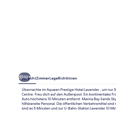
32+
Übersicht
Zimmer
Lage
Richtlinien
Übernachte im Aqueen Prestige Hotel Lavender , um nur 5
Centre. Freu dich auf den Außenpool. Ein kontinentales F
Auto höchstens 10 Minuten entfernt: Marina Bay Sands S
hilfsbereite Personal. Die öffentlichen Verkehrsmittel si
sind es 5 Minuten und zur U-Bahn-Station Lavender 10 Mi