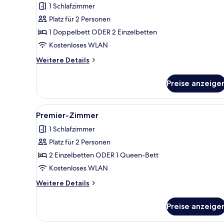
1 Schlafzimmer
für
Platz für 2 Personen
Deluxe-
Zimmer
1 Doppelbett ODER 2 Einzelbetten
anzeigen
Kostenloses WLAN
Weitere
Weitere Details
Details
für
Preise anzeige
Deluxe-
Zimmer
Alle
Ein Hotelzimmer mit einem gro
3
Premier-Zimmer
Fotos
1 Schlafzimmer
für
Platz für 2 Personen
Premier-
Zimmer
2 Einzelbetten ODER 1 Queen-Bett
anzeigen
Kostenloses WLAN
Weitere
Weitere Details
Details
für
Preise anzeige
Premier-
Zimmer