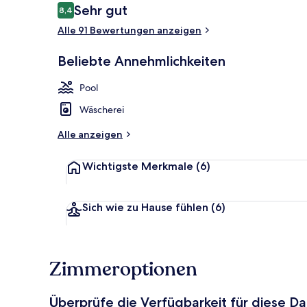
Bewertungen
Sehr gut
8,4
8,4 von 10.
Alle 91 Bewertungen anzeigen
Rezeption
Beliebte Annehmlichkeiten
Pool
Wäscherei
Alle anzeigen
Wichtigste Merkmale
(6)
Sich wie zu Hause fühlen
(6)
Zimmeroptionen
Überprüfe die Verfügbarkeit für diese D