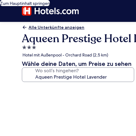
Zum Hauptinhalt springen
Alle Unterkünfte anzeigen
Aqueen Prestige Hotel
3.0-
Sterne-
Hotel mit Außenpool - Orchard Road (2,5 km)
Unterkunft
Wähle deine Daten, um Preise zu sehen
Wo soll’s hingehen?
Fotogalerie
von
Aqueen
Prestige
Hotel
Lavender