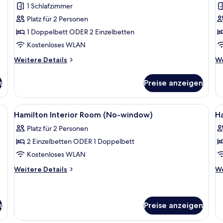
1 Schlafzimmer
für
f
Platz für 2 Personen
Superior-
D
Zimmer
Z
1 Doppelbett ODER 2 Einzelbetten
anzeigen
a
Kostenloses WLAN
Weitere
We
Weitere Details
We
Details
De
für
fü
n
Preise anzeigen
Superior-
De
Zimmer
Z
ßen Bett, einem Holz-Kopfteil, einem Nachttisch mit Telefon und einer Vase
Alle
Zimmersafe, Schreibtisch, Bügeleisen
Al
7
Hamilton Interior Room (No-window)
H
Fotos
F
Platz für 2 Personen
für
f
2 Einzelbetten ODER 1 Doppelbett
Hamilton
H
Interior
S
Kostenloses WLAN
Room
R
Weitere
We
Weitere Details
We
(No-
a
Details
De
für
fü
window)
Hamilton
Ha
anzeigen
Interior
Su
n
Preise anzeigen
Room
R
(No-