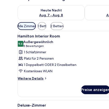
Überprüfe die Verfügbarkeit für heute Nacht, Aug. 7
Überprüfe die
Heute Nacht
Aug. 7 - Aug. 8
A
Verfügbare
Alle Zimmer
1 Bett
2 Betten
Filter
Alle
Ein Hotelzimmer mit einem ord
für
5
Hamilton Interior Room
Fotos
Zimmer
Außergewöhnlich
für
9,6
9,6 von 10
(8
8 Bewertungen
Hamilton
Bewertungen)
1 Schlafzimmer
Interior
Platz für 2 Personen
Room
1 Doppelbett ODER 2 Einzelbetten
anzeigen
Kostenloses WLAN
Weitere
Weitere Details
Details
für
Preise anzeige
Hamilton
Interior
Room
Alle
Ein ordentlich bezogenes Bett 
2
Deluxe-Zimmer
Fotos