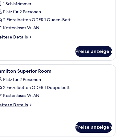
1 Schlafzimmer
ür
Platz für 2 Personen
eluxe-
immer
2 Einzelbetten ODER 1 Queen-Bett
nzeigen
Kostenloses WLAN
itere
itere Details
tails
r
Preise anzeigen
luxe-
immer
 mit Blumen.
/Bügelbrett, kostenloses WLAN
le
Zimmersafe, Schreibtisch, Bügeleisen/Bügelb
5
amilton Superior Room
otos
Platz für 2 Personen
ür
2 Einzelbetten ODER 1 Doppelbett
amilton
uperior
Kostenloses WLAN
oom
itere
itere Details
nzeigen
tails
r
milton
perior
Preise anzeigen
oom