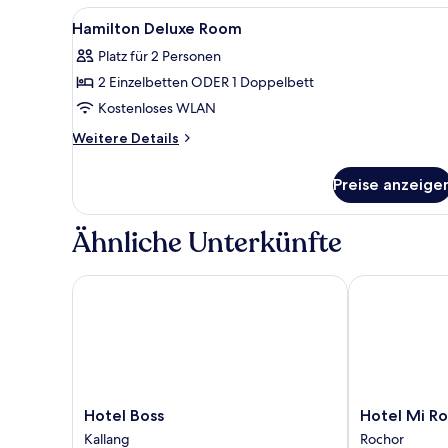
Alle
Zimmersafe, Schreibtisch, Büg
4
Hamilton Deluxe Room
Fotos
Platz für 2 Personen
für
2 Einzelbetten ODER 1 Doppelbett
Hamilton
Deluxe
Kostenloses WLAN
Room
Weitere
Weitere Details
anzeigen
Details
für
Preise anzeige
Hamilton
Deluxe
Room
Ähnliche Unterkünfte
Hotel Boss
Hotel Mi Roc
Hotel
Hotel
Hotel Boss
Hotel Mi R
Boss
Mi
Kallang
Rochor