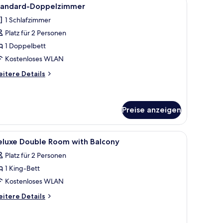
le
10
tandard-Doppelzimmer
otos
1 Schlafzimmer
ür
Platz für 2 Personen
tandard-
oppelzimmer
1 Doppelbett
nzeigen
Kostenloses WLAN
itere
itere Details
tails
r
andard-
ppelzimmer
Preise anzeigen
decke.
oßen Bett, einem privaten Balkon mit Pool und Blick auf die Stadtlandscha
le
Zimmersafe, Schreibtisch, laptopgeeigneter A
8
eluxe Double Room with Balcony
otos
Platz für 2 Personen
ür
1 King-Bett
eluxe
ouble
Kostenloses WLAN
oom
itere
itere Details
ith
tails
r
alcony
luxe