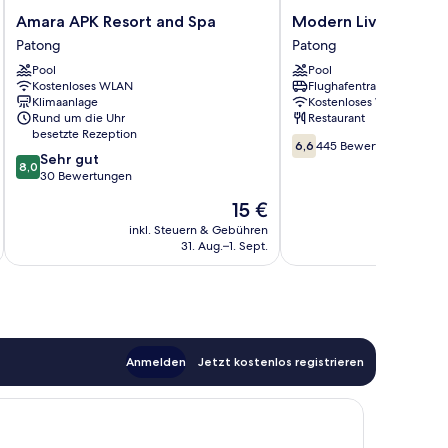
Amara
Modern
Amara APK Resort and Spa
Modern Living Hotel
APK
Living
Patong
Patong
Resort
Hotel
Pool
Pool
and
Patong
Kostenloses WLAN
Flughafentransfer
Spa
Klimaanlage
Kostenloses WLAN
Patong
Rund um die Uhr
Restaurant
besetzte Rezeption
6.6
6,6
445 Bewertungen
8.0
Sehr gut
von
8,0
von
30 Bewertungen
10,
10,
445
Der
15 €
Sehr
Bewertungen
Preis
gut,
inkl. Steuern & Gebühren
inkl. S
beträgt
31. Aug.–1. Sept.
30
15 €
Bewertungen
Anmelden
Jetzt kostenlos registrieren