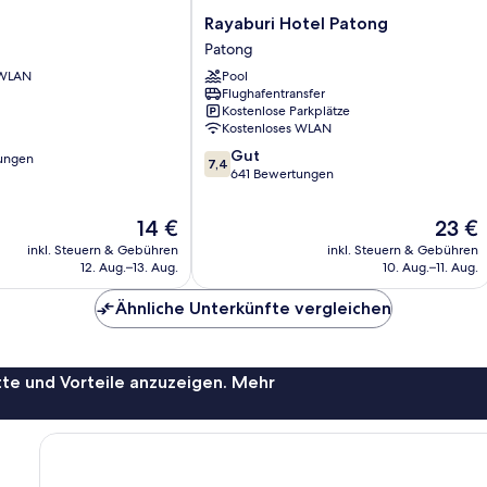
Rayaburi
Rayaburi Hotel Patong
Hotel
Patong
Patong
 WLAN
Pool
Patong
Flughafentransfer
Kostenlose Parkplätze
Kostenloses WLAN
7.4
Gut
ungen
7,4
von
641 Bewertungen
10,
Gut,
Der
Der
14 €
23 €
641
Preis
Preis
inkl. Steuern & Gebühren
inkl. Steuern & Gebühren
Bewertungen
beträgt
beträgt
12. Aug.–13. Aug.
10. Aug.–11. Aug.
14 €
23 €
Ähnliche Unterkünfte vergleichen
te und Vorteile anzuzeigen. Mehr