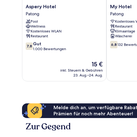
Aspery
My
Aspery Hotel
My Hotel
Hotel
Hotel
Patong
Patong
Patong
Patong
Pool
Kostenloses
Wellness
Restaurant
Kostenloses WLAN
Klimaanlage
Restaurant
Wäscherei
7.8
6.8
Gut
6,8
132 Bewert
7,8
von
von
1.000 Bewertungen
10,
10,
Gut,
132
Der
15 €
1.000
Bewertungen
Preis
inkl. Steuern & Gebühren
Bewertungen
beträgt
23. Aug.–24. Aug.
15 €
Melde dich an, um verfügbare Rabat
Prämien für noch mehr Abenteuer!
Zur Gegend