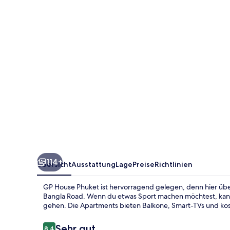
114+
Übersicht
Ausstattung
Lage
Preise
Richtlinien
GP House Phuket ist hervorragend gelegen, denn hier üb
Bangla Road. Wenn du etwas Sport machen möchtest, kan
gehen. Die Apartments bieten Balkone, Smart-TVs und kos
Bewertungen
Sehr gut
8,4