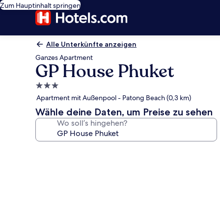
Zum Hauptinhalt springen
Alle Unterkünfte anzeigen
Ganzes Apartment
GP House Phuket
3.0-
Sterne-
Apartment mit Außenpool - Patong Beach (0,3 km)
Unterkunft
Wähle deine Daten, um Preise zu sehen
Wo soll’s hingehen?
Fotogalerie
von
GP
House
Phuket