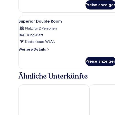
für
Preise anzeige
Superior-
Zweibettzimmer
Alle
Zimmersafe, Schreibtisch, lapt
14
Superior Double Room
Fotos
Platz für 2 Personen
für
1 King-Bett
Superior
Double
Kostenloses WLAN
Room
Weitere
Weitere Details
anzeigen
Details
für
Preise anzeige
Superior
Double
Room
Ähnliche Unterkünfte
Aspery Hotel
My Hotel