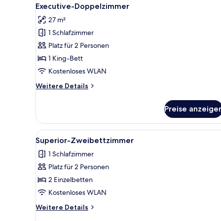
Alle
12
Executive-Doppelzimmer
Fotos
27 m²
für
1 Schlafzimmer
Executive-
Doppelzimmer
Platz für 2 Personen
anzeigen
1 King-Bett
Kostenloses WLAN
Weitere
Weitere Details
Details
für
Preise anzeige
Executive-
Doppelzimmer
Alle
Ein Hotelzimmer mit zwei Bett
15
Superior-Zweibettzimmer
Fotos
1 Schlafzimmer
für
Platz für 2 Personen
Superior-
Zweibettzimmer
2 Einzelbetten
anzeigen
Kostenloses WLAN
Weitere
Weitere Details
Details