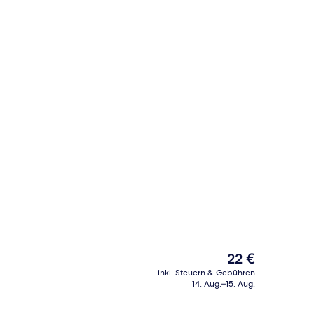
ibettzimmer | Zimmersafe, Schreibtisch, laptopgeeigneter Arbeitsplatz
Comfort-Doppelzimmer | Blick auf die
Der
22 €
aktuelle
inkl. Steuern & Gebühren
Preis
14. Aug.–15. Aug.
Rezeption
beträgt
22 €.