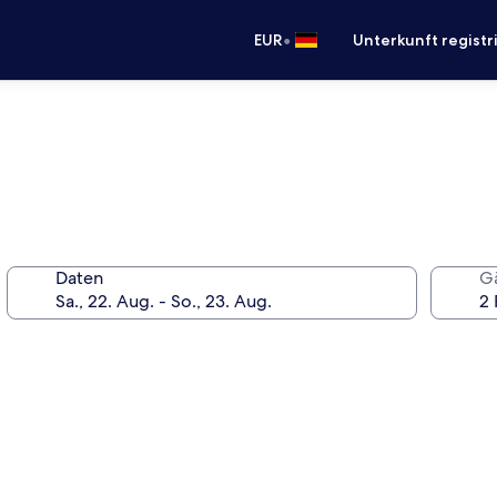
•
EUR
Unterkunft registr
Daten
G