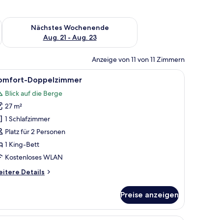
es Wochenende, Aug. 14 - Aug. 16.
Überprüfe die Verfügbarkeit für nächstes Wochenende, Aug. 2
Nächstes Wochenende
Aug. 21 - Aug. 23
Anzeige von 11 von 11 Zimmern
Minibar.
Kopfteil, einem Nachttisch, einer Wandleuchte und einem Fenster, an desse
le
Ein modernes Badezimmer mit einer großzügig
11
omfort-Doppelzimmer
otos
Blick auf die Berge
ür
27 m²
omfort-
oppelzimmer
1 Schlafzimmer
nzeigen
Platz für 2 Personen
1 King-Bett
Kostenloses WLAN
itere
itere Details
tails
r
Preise anzeigen
mfort-
ppelzimmer
t, einem Holzkopfende, einem Bild an der Wand und Blick auf Gebäude dur
Ein Hotelzimmer mit einem großen Bett, eine