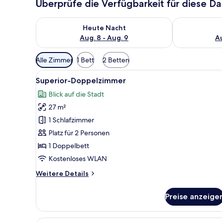
Überprüfe die Verfügbarkeit für diese D
Überprüfe die Verfügbarkeit für heute Nacht, Aug. 8
Überprüfe die
Heute Nacht
Aug. 8 - Aug. 9
Au
Verfügbare
Alle Zimmer
1 Bett
2 Betten
Filter
Alle
Ein modernes Hotelzimmer mit 
für
15
Superior-Doppelzimmer
Fotos
Zimmer
Blick auf die Stadt
für
27 m²
Superior-
Doppelzimmer
1 Schlafzimmer
anzeigen
Platz für 2 Personen
1 Doppelbett
Kostenloses WLAN
Weitere
Weitere Details
Details
für
Preise anzeige
Superior-
Doppelzimmer
Ein modernes Hotelzimmer mit 