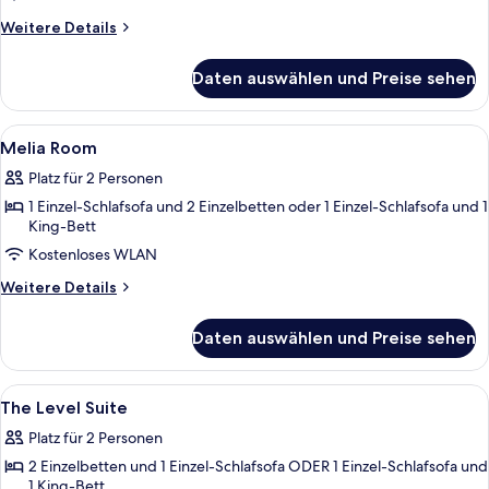
anzeigen
Weitere
Weitere Details
Details
für
Daten auswählen und Preise sehen
Premium
Room
Alle
Minibar, Zimmersafe, Schreibtisch, V
5
Melia Room
Fotos
Platz für 2 Personen
für
1 Einzel-Schlafsofa und 2 Einzelbetten oder 1 Einzel-Schlafsofa und 1
Melia
King-Bett
Room
Kostenloses WLAN
anzeigen
Weitere
Weitere Details
Details
für
Daten auswählen und Preise sehen
Melia
Room
Alle
Minibar, Zimmersafe, Schreibtisch, V
4
The Level Suite
Fotos
Platz für 2 Personen
für
2 Einzelbetten und 1 Einzel-Schlafsofa ODER 1 Einzel-Schlafsofa und
The
1 King-Bett