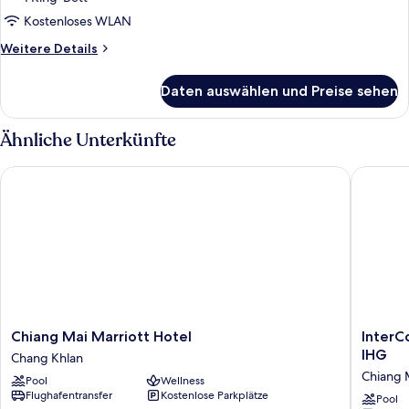
Level
Kostenloses WLAN
Suite
anzeigen
Weitere
Weitere Details
Details
für
Daten auswählen und Preise sehen
The
Level
Suite
Ähnliche Unterkünfte
Chiang Mai Marriott Hotel
InterCon
Chiang
InterCon
Chiang Mai Marriott Hotel
InterC
Mai
Chiang
IHG
Chang Khlan
Marriott
Mai
Chiang 
Pool
Wellness
Hotel
The
Flughafentransfer
Kostenlose Parkplätze
Chang
Mae
Pool