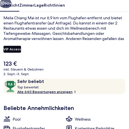
90+
Übersicht
Zimmer
Lage
Richtlinien
Melia Chiang Mai ist nur 6,9 km vom Flughafen entfernt und bietet
einen Flughafentransfer (auf Anfrage). Du kannst in einem der 2
Restaurants etwas essen und dich im Wellnessbereich mit
Tiefengewebe-Massagen, Gesichtsbehandlungen oder
Aromatherapie verwöhnen lassen. Anderen Reisenden gefallen das
hilfsbereite Personal und der allgemeine Zustand sehr gut.
VIP Access
Der
123 €
Dachterrasse
aktuelle
inkl. Steuern & Gebühren
Preis
2. Sept.–3. Sept.
beträgt
Bewertungen
9,6
Sehr beliebt
123 €.
T
von
Top bewertet
o
Alle 640 Bewertungen anzeigen
10,
p
Sehr
beliebt
Beliebte Annehmlichkeiten
b
e
w
Pool
Wellness
e
r
Flughafentransfer
Kostenlose Parkplätze