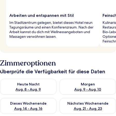
Arbeiten und entspannen mit Stil
Feins
Im Stadtzentrum gelegen, bietet dieses Hotel neun
Kulinari
Tagungsräume und einen Konferenzraum. Nach der
Restaura
Arbeit kannst du dich mit Wellnessangeboten und
Bio-Leb
Massagen verwöhnen lassen.
Optione
Feinsch
Zimmeroptionen
Überprüfe die Verfügbarkeit für diese Daten
Überprüfe die Verfügbarkeit für heute Nacht, Aug. 8 - Aug. 9.
Überprüfe die Verfügbarkeit f
Heute Nacht
Morgen
Aug. 8 - Aug. 9
Aug. 9 - Aug. 10
Überprüfe die Verfügbarkeit für dieses Wochenende, Aug. 14 -
Überprüfe die Verfügbarkeit f
Dieses Wochenende
Nächstes Wochenende
Aug. 14 - Aug. 16
Aug. 21 - Aug. 23