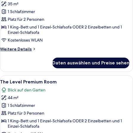
35 m²
für
1 Schlafzimmer
Deluxe
Room
Platz für 2 Personen
anzeigen
1 King-Bett und 1 Einzel-Schlafsofa ODER 2 Einzelbetten und 1
Einzel-Schlafsofa
Kostenloses WLAN
Weitere
Weitere Details
Details
für
Daten auswählen und Preise sehen
Deluxe
Room
Alle
Ein modernes Hotelzimmer mit einem gr
5
The Level Premium Room
Fotos
Blick auf den Garten
für
44 m²
The
Level
1 Schlafzimmer
Premium
Platz für 3 Personen
Room
1 King-Bett und 1 Einzel-Schlafsofa ODER 2 Einzelbetten und 1
anzeigen
Einzel-Schlafsofa