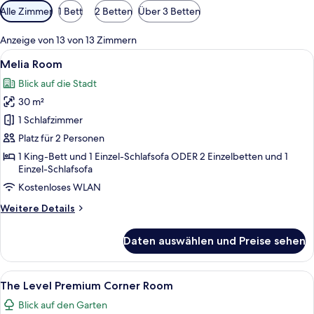
Verfügbare
Alle Zimmer
1 Bett
2 Betten
Über 3 Betten
Filter
für
Anzeige von 13 von 13 Zimmern
Zimmer
Alle
Ein modernes Hotelzimmer mit zwei Be
9
Melia Room
Fotos
Blick auf die Stadt
für
30 m²
Melia
Room
1 Schlafzimmer
anzeigen
Platz für 2 Personen
1 King-Bett und 1 Einzel-Schlafsofa ODER 2 Einzelbetten und 1
Einzel-Schlafsofa
Kostenloses WLAN
Weitere
Weitere Details
Details
für
Daten auswählen und Preise sehen
Melia
Room
Alle
Ein modernes Hotelzimmer mit einem g
4
The Level Premium Corner Room
Fotos
Blick auf den Garten
für