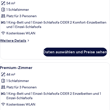
54 m²
The
Level
1 Schlafzimmer
Premium
Platz für 3 Personen
Corner
1 King-Bett und 1 Einzel-Schlafsofa ODER 2 Komfort-Einzelbetten
Room
und 1 Einzel-Schlafsofa
anzeigen
Kostenloses WLAN
Weitere
Weitere Details
Details
für
Daten auswählen und Preise sehen
The
Level
Premium
Alle
Ein modernes Hotelzimmer mit einem g
6
Corner
Premium-Zimmer
Fotos
Room
44 m²
für
1 Schlafzimmer
Premium-
Zimmer
Platz für 3 Personen
anzeigen
1 King-Bett und 1 Einzel-Schlafsofa ODER 2 Einzelbetten und 1
Einzel-Schlafsofa
Kostenloses WLAN