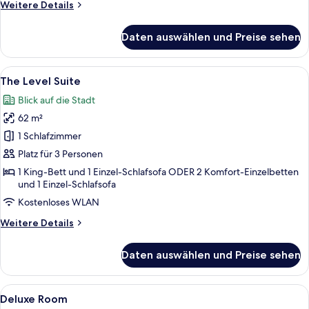
Weitere
Weitere Details
Details
für
Daten auswählen und Preise sehen
Premium-
Zimmer
Alle
Ein modernes Hotelzimmer mit einem gr
14
The Level Suite
Fotos
Blick auf die Stadt
für
62 m²
The
Level
1 Schlafzimmer
Suite
Platz für 3 Personen
anzeigen
1 King-Bett und 1 Einzel-Schlafsofa ODER 2 Komfort-Einzelbetten
und 1 Einzel-Schlafsofa
Kostenloses WLAN
Weitere
Weitere Details
Details
für
Daten auswählen und Preise sehen
The
Level
Suite
Alle
Ein modernes Hotelzimmer mit einem g
7
Deluxe Room
Fotos