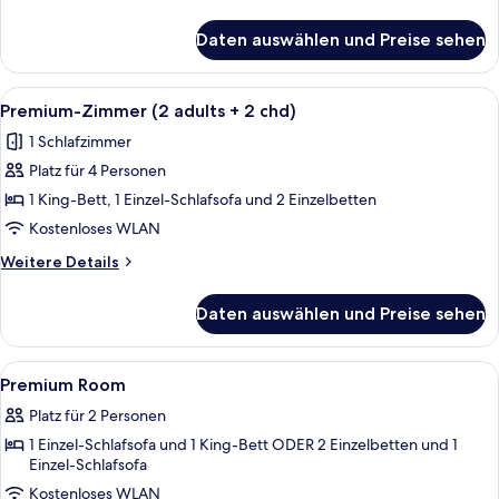
anzeigen
Details
für
Daten auswählen und Preise sehen
The
Level
Premium
Alle
Ein modernes Hotelzimmer mit einer C
5
Room
Premium-Zimmer (2 adults + 2 chd)
Fotos
(2+2)
1 Schlafzimmer
für
Platz für 4 Personen
Premium-
Zimmer
1 King-Bett, 1 Einzel-Schlafsofa und 2 Einzelbetten
(2
Kostenloses WLAN
adults
Weitere
Weitere Details
+
Details
2
für
Daten auswählen und Preise sehen
Premium-
chd)
Zimmer
anzeigen
(2
Alle
Minibar, Zimmersafe, Schreibtisch, V
4
adults
Premium Room
Fotos
+
Platz für 2 Personen
2
für
chd)
1 Einzel-Schlafsofa und 1 King-Bett ODER 2 Einzelbetten und 1
Premium
Einzel-Schlafsofa
Room
Kostenloses WLAN