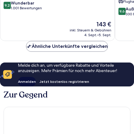
Flugha
Khlan
Ping
9.2
Wunderbar
9,2
by
von
1.001 Bewertungen
9.6
Auß
9,6
IHG
10,
von
330 
Chiang
Wunderbar,
10,
Der
143 €
Mai
1.001
Außerge
Preis
Bewertungen
330
inkl. Steuern & Gebühren
beträgt
4. Sept.–5. Sept.
Bewert
143 €
Ähnliche Unterkünfte vergleichen
Melde dich an, um verfügbare Rabatte und Vorteile
anzuzeigen. Mehr Prämien für noch mehr Abenteuer!
Anmelden
Jetzt kostenlos registrieren
Zur Gegend