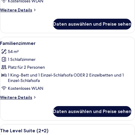
Kostenloses WLAN
Weitere
Weitere Details
Details
für
Daten auswählen und Preise sehen
The
Level
Premium
Alle
Ein modernes Hotelzimmer mit einem g
5
Room
Familienzimmer
Fotos
54 m²
für
1 Schlafzimmer
Familienzimmer
anzeigen
Platz für 2 Personen
1 King-Bett und 1 Einzel-Schlafsofa ODER 2 Einzelbetten und 1
Einzel-Schlafsofa
Kostenloses WLAN
Weitere
Weitere Details
Details
für
Daten auswählen und Preise sehen
Familienzimmer
Alle
Ein modernes Wohnzimmer mit einer Co
8
The Level Suite (2+2)
Fotos