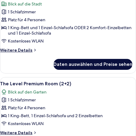
Blick auf die Stadt
für
1 Schlafzimmer
The
Level
Platz für 4 Personen
Suite
1 King-Bett und 1 Einzel-Schlafsofa ODER 2 Komfort-Einzelbetten
und 1 Einzel-Schlafsofa
(2+2)
anzeigen
Kostenloses WLAN
Weitere
Weitere Details
Details
für
Daten auswählen und Preise sehen
The
Level
Suite
Alle
Ein modernes Hotelzimmer mit einem 
4
(2+2)
The Level Premium Room (2+2)
Fotos
Blick auf den Garten
für
1 Schlafzimmer
The
Level
Platz für 4 Personen
Premium
1 King-Bett, 1 Einzel-Schlafsofa und 2 Einzelbetten
Room
Kostenloses WLAN
(2+2)
Weitere
Weitere Details