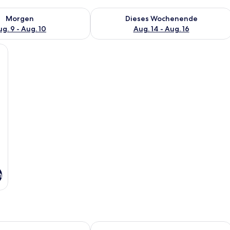
 - Aug. 9.
 Verfügbarkeit für morgen, Aug. 9 - Aug. 10.
Überprüfe die Verfügbarkeit für dies
Morgen
Dieses Wochenende
g. 9 - Aug. 10
Aug. 14 - Aug. 16
mit Holzterrasse, Korbstühlen und einer gepolsterten Bank mit bunten Kisse
n
Dhigurah
White Sand Dhigurah