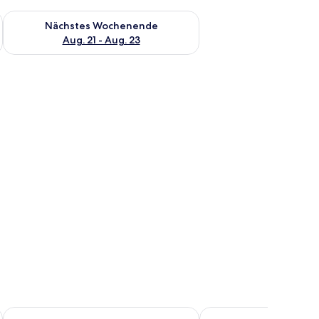
es Wochenende, Aug. 14 - Aug. 16.
Überprüfe die Verfügbarkeit für nächstes Wochenende, Aug. 2
Nächstes Wochenende
Aug. 21 - Aug. 23
n.
Oasis Dhigurah
Lonuhiri at Dhigurah