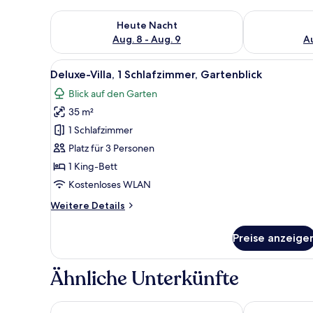
Überprüfe die Verfügbarkeit für heute Nacht, Aug. 8
Überprüfe die
Heute Nacht
Aug. 8 - Aug. 9
Au
Alle
Ein gemütlicher Außenbereich 
7
Deluxe-Villa, 1 Schlafzimmer, Gartenblick
Fotos
Blick auf den Garten
für
35 m²
Deluxe-
Villa,
1 Schlafzimmer
1
Platz für 3 Personen
Schlafzimmer,
1 King-Bett
Gartenblick
Kostenloses WLAN
anzeigen
Weitere
Weitere Details
Details
für
Preise anzeige
Deluxe-
Villa,
1
Ähnliche Unterkünfte
Schlafzimmer,
Gartenblick
Whaleshark Beach
Beach Hotel 