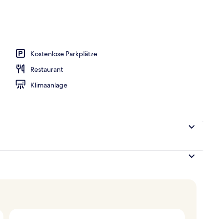
 1 Schlafzimmer, Gartenblick | 1 Schlafzimmer, Allergikerbettwaren, Minibar, 
Kostenlose Parkplätze
Restaurant
Klimaanlage