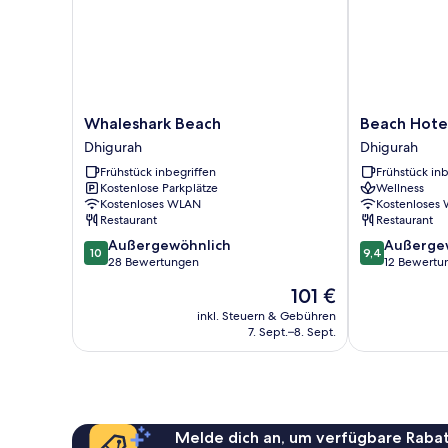
Whaleshark
Beach
Whaleshark Beach
Beach Hote
Beach
Hotel
Dhigurah
Dhigurah
Dhigurah
Dhigurah
Frühstück inbegriffen
Frühstück inb
Dhigurah
Kostenlose Parkplätze
Wellness
Kostenloses WLAN
Kostenloses
Restaurant
Restaurant
10.0
9.4
Außergewöhnlich
Außerge
10
9,4
von
von
28 Bewertungen
12 Bewertu
10,
10,
Der
101 €
Außergewöhnlich,
Außergewöhnl
Preis
28
12
inkl. Steuern & Gebühren
beträgt
7. Sept.–8. Sept.
Bewertungen
Bewertungen
101 €
Melde dich an, um verfügbare Rabat