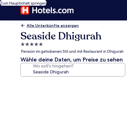
Zum Hauptinhalt springen
Alle Unterkünfte anzeigen
Seaside Dhigurah
5.0-
Sterne-
Pension im gehobenen Stil und mit Restaurant in Dhigurah
Unterkunft
Wähle deine Daten, um Preise zu sehen
Wo soll’s hingehen?
Fotogalerie
von
Seaside
Dhigurah