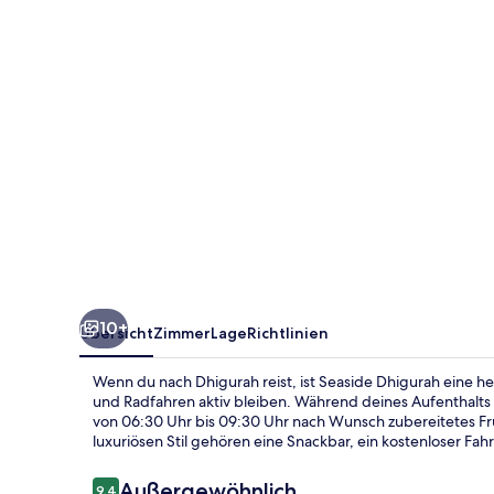
10+
Übersicht
Zimmer
Lage
Richtlinien
Wenn du nach Dhigurah reist, ist Seaside Dhigurah eine
und Radfahren aktiv bleiben. Während deines Aufenthalts
von 06:30 Uhr bis 09:30 Uhr nach Wunsch zubereitetes Fr
luxuriösen Stil gehören eine Snackbar, ein kostenloser Fah
Bewertungen
Außergewöhnlich
9,4