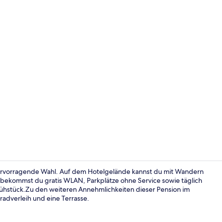
Deluxe-Villa
 hervorragende Wahl. Auf dem Hotelgelände kannst du mit Wandern
 bekommst du gratis WLAN, Parkplätze ohne Service sowie täglich
ühstück.Zu den weiteren Annehmlichkeiten dieser Pension im
Deluxe-Villa
rradverleih und eine Terrasse.