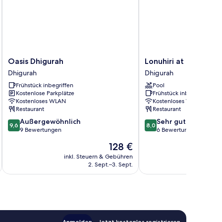
Oasis
Lonuhiri
Oasis Dhigurah
Lonuhiri at Dhigurah
Dhigurah
at
Dhigurah
Dhigurah
Dhigurah
Dhigurah
Frühstück inbegriffen
Pool
Dhigurah
Kostenlose Parkplätze
Frühstück inbegriffen
Kostenloses WLAN
Kostenloses WLAN
Restaurant
Restaurant
9.6
8.0
Außergewöhnlich
Sehr gut
9,6
8,0
von
von
9 Bewertungen
6 Bewertungen
10,
10,
Der
128 €
Außergewöhnlich,
Sehr
Preis
9
gut,
inkl. Steuern & Gebühren
inkl. S
beträgt
2. Sept.–3. Sept.
Bewertungen
6
128 €
Bewertungen
Anmelden
Jetzt kostenlos registrieren