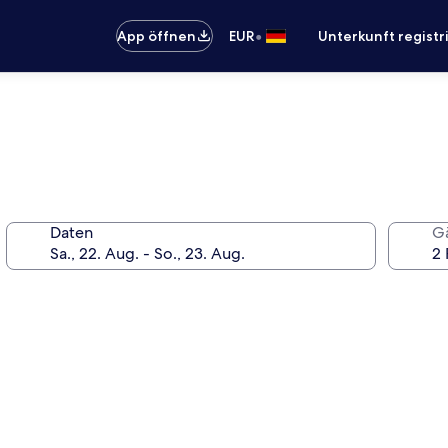
•
App öffnen
EUR
Unterkunft registr
Daten
G