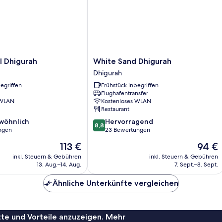
White
l Dhigurah
White Sand Dhigurah
Sand
Dhigurah
Dhigurah
egriffen
Frühstück inbegriffen
Dhigurah
Flughafentransfer
 WLAN
Kostenloses WLAN
Restaurant
8.8
wöhnlich
Hervorragend
8,8
von
ngen
23 Bewertungen
10,
Der
Der
113 €
94 €
ich,
Hervorragend,
Preis
Preis
23
inkl. Steuern & Gebühren
inkl. Steuern & Gebühren
beträgt
beträgt
13. Aug.–14. Aug.
7. Sept.–8. Sept.
Bewertungen
113 €
94 €
Ähnliche Unterkünfte vergleichen
te und Vorteile anzuzeigen. Mehr