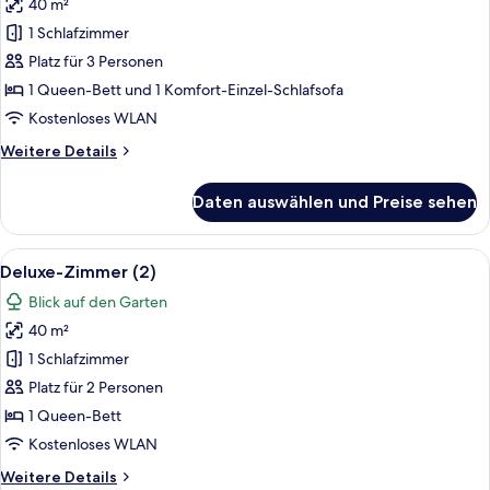
40 m²
Deluxe-
Zimmer,
1 Schlafzimmer
1 Queen-
Platz für 3 Personen
Bett
1 Queen-Bett und 1 Komfort-Einzel-Schlafsofa
und
Kostenloses WLAN
Schlafsofa
Weitere
Weitere Details
(1)
Details
anzeigen
für
Daten auswählen und Preise sehen
Deluxe-
Zimmer,
1 Queen-
Alle
Ein modernes Wohnzimmer mit Glastisc
17
Bett
Deluxe-Zimmer (2)
Fotos
und
Blick auf den Garten
Schlafsofa
für
(1)
40 m²
Deluxe-
Zimmer
1 Schlafzimmer
(2)
Platz für 2 Personen
anzeigen
1 Queen-Bett
Kostenloses WLAN
Weitere
Weitere Details