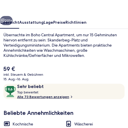
rück
Weiter
201+
Übersicht
Ausstattung
Lage
Preise
Richtlinien
Übernachte im Boho Central Apartment, um nur 15 Gehminuten
hiervon entfernt zu sein: Skanderbeg-Platz und
Verteidigungsministerium. Die Apartments bieten praktische
Annehmlichkeiten wie Waschmaschinen, große
Kühlschränke/Gefrierfächer und Mikrowellen.
Der
59 €
aktuelle
inkl. Steuern & Gebühren
Preis
15. Aug.–16. Aug.
Innendetails
beträgt
Bewertungen
9,6
Sehr beliebt
59 €.
T
von
Top bewertet
o
Alle 73 Bewertungen anzeigen
10,
p
Sehr
beliebt
Beliebte Annehmlichkeiten
b
e
w
Kochnische
Wäscherei
e