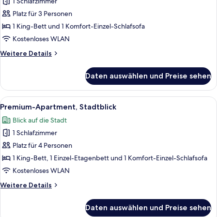
1 Schlafzimmer
Superior-
Apartment
Platz für 3 Personen
anzeigen
1 King-Bett und 1 Komfort-Einzel-Schlafsofa
Kostenloses WLAN
Weitere
Weitere Details
Details
für
Daten auswählen und Preise sehen
Superior-
Apartment
Alle
Ein modernes Wohnzimmer mit einem bl
29
Premium-Apartment, Stadtblick
Fotos
Blick auf die Stadt
für
1 Schlafzimmer
Premium-
Apartment,
Platz für 4 Personen
Stadtblick
1 King-Bett, 1 Einzel-Etagenbett und 1 Komfort-Einzel-Schlafsofa
anzeigen
Kostenloses WLAN
Weitere
Weitere Details
Details
für
Daten auswählen und Preise sehen
Premium-