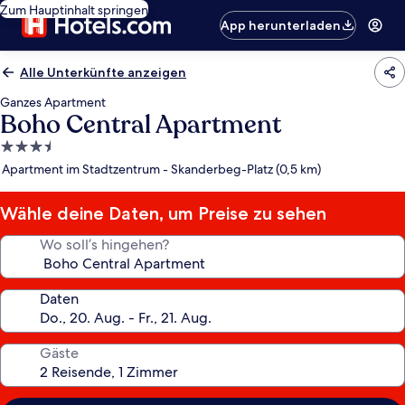
Zum Hauptinhalt springen
App herunterladen
Alle Unterkünfte anzeigen
Ganzes Apartment
Boho Central Apartment
3.5-
Sterne-
Apartment im Stadtzentrum - Skanderbeg-Platz (0,5 km)
Unterkunft
Wähle deine Daten, um Preise zu sehen
Wo soll’s hingehen?
Daten
Gäste