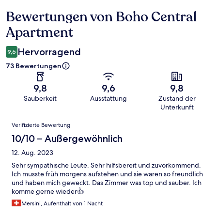
Bewertungen von Boho Central
Bewertungen
Apartment
Hervorragend
9,6
73 Bewertungen
9,8
9,6
9,8
Sauberkeit
Ausstattung
Zustand der
Unterkunft
Bewertungen
Verifizierte Bewertung
10/10 – Außergewöhnlich
12. Aug. 2023
Sehr sympathische Leute. Sehr hilfsbereit und zuvorkommend.
Ich musste früh morgens aufstehen und sie waren so freundlich
und haben mich geweckt. Das Zimmer was top und sauber. Ich
komme gerne wieder👍
Mersini, Aufenthalt von 1 Nacht