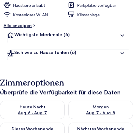
r
Haustiere erlaubt
Parkplätze verfügbar
t
Kostenloses WLAN
Klimaanlage
e
t
Alle anzeigen
Wichtigste Merkmale
(6)
Sich wie zu Hause fühlen
(6)
Zimmeroptionen
Überprüfe die Verfügbarkeit für diese Daten
Überprüfe die Verfügbarkeit für heute Nacht, Aug. 6 - Aug. 7.
Überprüfe die Verfügbarkeit f
Heute Nacht
Morgen
Aug. 6 - Aug. 7
Aug. 7 - Aug. 8
Überprüfe die Verfügbarkeit für dieses Wochenende, Aug. 7 - 
Überprüfe die Verfügbarkeit f
Dieses Wochenende
Nächstes Wochenende