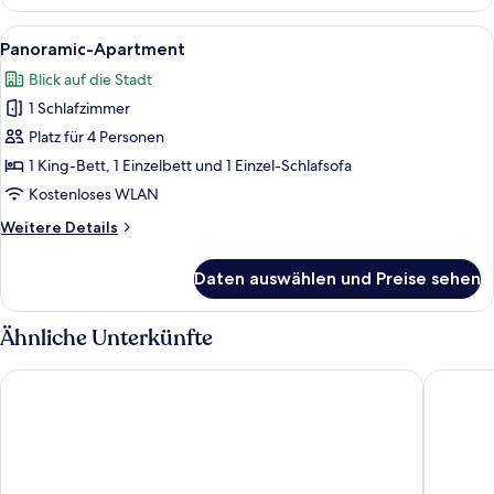
Apartment,
Stadtblick
Alle
Ein Wohnzimmer mit einem Ecksofa, ei
15
Panoramic-Apartment
Fotos
Blick auf die Stadt
für
1 Schlafzimmer
Panoramic-
Apartment
Platz für 4 Personen
anzeigen
1 King-Bett, 1 Einzelbett und 1 Einzel-Schlafsofa
Kostenloses WLAN
Weitere
Weitere Details
Details
für
Daten auswählen und Preise sehen
Panoramic-
Apartment
Ähnliche Unterkünfte
Blloku Unique Apartments
Starlight