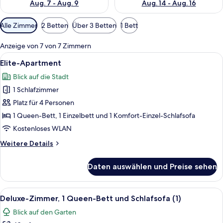
Aug. 7 - Aug. 9
Aug. 14 - Aug. 16
Verfügbare
Alle Zimmer
2 Betten
Über 3 Betten
1 Bett
Filter
für
Anzeige von 7 von 7 Zimmern
Zimmer
Alle
Elite-Apartment | Wohnbereich | 65-
39
Elite-Apartment
Fotos
Blick auf die Stadt
für
1 Schlafzimmer
Elite-
Apartment
Platz für 4 Personen
anzeigen
1 Queen-Bett, 1 Einzelbett und 1 Komfort-Einzel-Schlafsofa
Kostenloses WLAN
Weitere
Weitere Details
Details
für
Daten auswählen und Preise sehen
Elite-
Apartment
Alle
Ein modernes Zimmer mit Bett, orange
19
Deluxe-Zimmer, 1 Queen-Bett und Schlafsofa (1)
Fotos
Blick auf den Garten
für