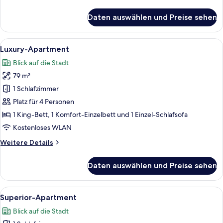
Details
für
Daten auswählen und Preise sehen
Deluxe-
Zimmer
(2)
Alle
Ein Wohnzimmer mit einer Couch, eine
33
Luxury-Apartment
Fotos
Blick auf die Stadt
für
79 m²
Luxury-
Apartment
1 Schlafzimmer
anzeigen
Platz für 4 Personen
1 King-Bett, 1 Komfort-Einzelbett und 1 Einzel-Schlafsofa
Kostenloses WLAN
Weitere
Weitere Details
Details
für
Daten auswählen und Preise sehen
Luxury-
Apartment
Alle
Ein modernes Wohnzimmer mit Waschma
35
Superior-Apartment
Fotos
Blick auf die Stadt
für