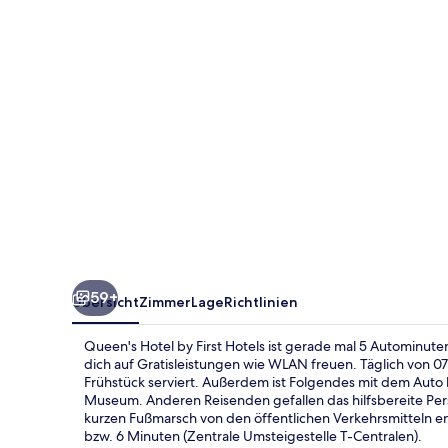
Hotels
59+
Übersicht
Zimmer
Lage
Richtlinien
Queen's Hotel by First Hotels ist gerade mal 5 Autominut
dich auf Gratisleistungen wie WLAN freuen. Täglich von 07:
Frühstück serviert. Außerdem ist Folgendes mit dem Auto
Museum. Anderen Reisenden gefallen das hilfsbereite Perso
kurzen Fußmarsch von den öffentlichen Verkehrsmitteln en
bzw. 6 Minuten (Zentrale Umsteigestelle T-Centralen).