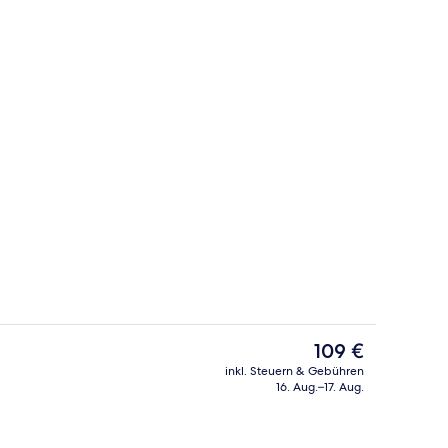
Fahrstuhl
Der
109 €
aktuelle
inkl. Steuern & Gebühren
Preis
16. Aug.–17. Aug.
der Lobby
Innenbereich
beträgt
109 €.