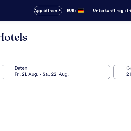
•
App öffnen
EUR
Unterkunft registr
Hotels
Daten
G