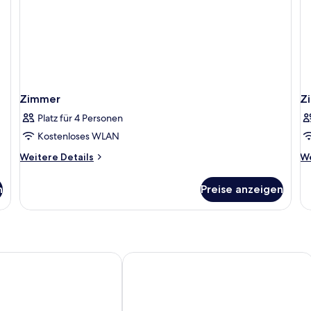
Zimmer
Z
Platz für 4 Personen
Kostenloses WLAN
Weitere
We
Weitere Details
We
Details
De
für
fü
n
Preise anzeigen
Zimmer
Z
l Xpress Stockholm Central
Best Western and hotel