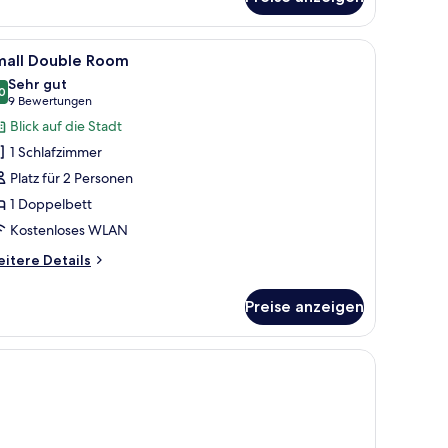
eibettzimmer
m Schreibtisch mit Lampe, einem Sessel und einem Fenster mit Vorhängen.
le
Ein Hotelzimmer mit einem Bett, einem Schreib
4
mall Double Room
otos
Sehr gut
ür
0
8,0 von 10
(9
9 Bewertungen
mall
Bewertungen)
Blick auf die Stadt
ouble
1 Schlafzimmer
oom
Platz für 2 Personen
nzeigen
1 Doppelbett
Kostenloses WLAN
itere
itere Details
tails
r
Preise anzeigen
all
uble
oom