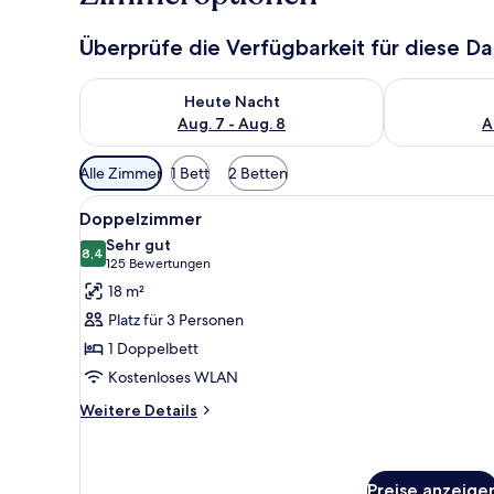
Überprüfe die Verfügbarkeit für diese D
Überprüfe die Verfügbarkeit für heute Nacht, Aug. 7
Überprüfe die
Heute Nacht
Aug. 7 - Aug. 8
A
Verfügbare
Alle Zimmer
1 Bett
2 Betten
Filter
Alle
Ein modernes Hotelzimmer mit 
für
8
Doppelzimmer
Fotos
Zimmer
Sehr gut
für
8,4
8,4 von 10
(125
125 Bewertungen
Doppelzimmer
Bewertungen)
18 m²
anzeigen
Platz für 3 Personen
1 Doppelbett
Kostenloses WLAN
Weitere
Weitere Details
Details
für
Doppelzimmer
Preise anzeige