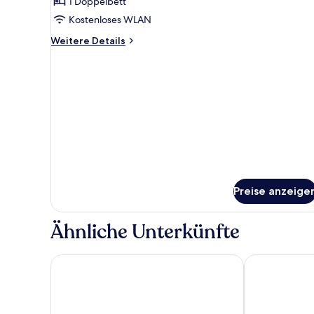
ECONOMY
1 Doppelbett
anzeigen
Kostenloses WLAN
Weitere
Weitere Details
Details
für
DOUBLE
ECONOMY
Preise anzeige
Ähnliche Unterkünfte
Unique Hotel
Comfort Hote