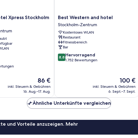
Best
tel Xpress Stockholm
Best Western and hotel
Western
Stockholm-Zentrum
and
entrum
Kostenloses WLAN
hotel
Restaurant
aubt
Stockholm-
Fitnessbereich
erfügbar
Zentrum
Bar
 WLAN
8.8
Hervorragend
8,8
von
1.752 Bewertungen
10,
ertungen
Hervorragend,
1.752
Der
Der
86 €
100 €
Bewertungen
Preis
Preis
inkl. Steuern & Gebühren
inkl. Steuern & Gebühren
beträgt
beträgt
16. Aug.–17. Aug.
6. Sept.–7. Sept.
86 €
100 €
Ähnliche Unterkünfte vergleichen
te und Vorteile anzuzeigen. Mehr