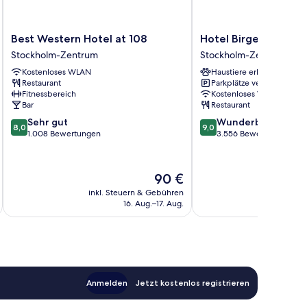
Best
Hotel
Best Western Hotel at 108
Hotel Birger Jarl
Western
Birger
Stockholm-Zentrum
Stockholm-Zentrum
Hotel
Jarl
Kostenloses WLAN
Haustiere erlaubt
at
Stockholm-
Restaurant
Parkplätze verfügbar
108
Zentrum
Fitnessbereich
Kostenloses WLAN
Stockholm-
Bar
Restaurant
Zentrum
8.0
9.0
Sehr gut
Wunderbar
8,0
9,0
von
von
1.008 Bewertungen
3.556 Bewertungen
10,
10,
Sehr
Wunderbar,
gut,
3.556
Der
90 €
1.008
Bewertungen
Preis
inkl. Steuern & Gebühren
inkl. S
Bewertungen
beträgt
16. Aug.–17. Aug.
90 €
Anmelden
Jetzt kostenlos registrieren