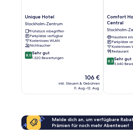
Unique
Comfort
Unique Hotel
Comfort Ho
Hotel
Hotel
Central
Stockholm-Zentrum
Stockholm-
Xpress
Stockholm-Z
Frühstück inbegriffen
Zentrum
Stockholm
Parkplätze verfügbar
Central
Haustiere erl
Kostenloses WLAN
Parkplätze v
Stockholm-
Nichtraucher
Kostenloses
Zentrum
Restaurant
8.0
Sehr gut
8,0
von
1.320 Bewertungen
8.2
Sehr gut
8,2
10,
von
3.640 Bew
Sehr
10,
gut,
Sehr
Der
106 €
1.320
gut,
Preis
inkl. Steuern & Gebühren
Bewertungen
3.640
beträgt
11. Aug.–12. Aug.
Bewertungen
106 €
Melde dich an, um verfügbare Rabat
Prämien für noch mehr Abenteuer!