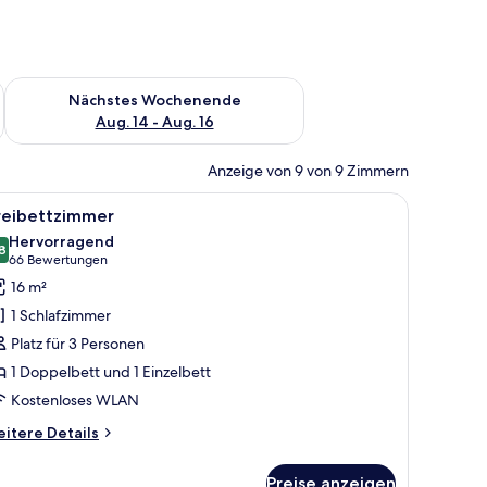
es Wochenende, Aug. 7 - Aug. 9.
Überprüfe die Verfügbarkeit für nächstes Wochenende, Aug. 1
Nächstes Wochenende
Aug. 14 - Aug. 16
Anzeige von 9 von 9 Zimmern
m Nachttisch, einer Lampe und einer Tür.
le
Ein Hotelzimmer mit zwei Betten, einem Schre
3
reibettzimmer
otos
Hervorragend
ür
8
8,8 von 10
(66
66 Bewertungen
reibettzimmer
Bewertungen)
16 m²
nzeigen
1 Schlafzimmer
Platz für 3 Personen
1 Doppelbett und 1 Einzelbett
Kostenloses WLAN
itere
itere Details
tails
r
Preise anzeigen