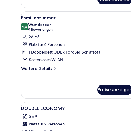
Alle
Ein Hotelzimmer mit einem Bet
7
Familienzimmer
Fotos
Wunderbar
für
9,0
9,0 von 10
(9
9 Bewertungen
Familienzimmer
Bewertungen)
26 m²
anzeigen
Platz für 4 Personen
1 Doppelbett ODER 1 großes Schlafsofa
Kostenloses WLAN
Weitere
Weitere Details
Details
für
Familienzimmer
Preise anzeige
Alle
Zimmersafe, Schreibtisch, Ve
4
DOUBLE ECONOMY
Fotos
5 m²
für
Platz für 2 Personen
DOUBLE