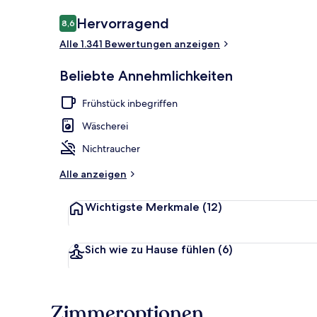
Bewertungen
Hervorragend
8,6
8,6 von 10.
Alle 1.341 Bewertungen anzeigen
Fassade der 
Beliebte Annehmlichkeiten
Frühstück inbegriffen
Wäscherei
Nichtraucher
Alle anzeigen
Wichtigste Merkmale
(12)
Sich wie zu Hause fühlen
(6)
Zimmeroptionen