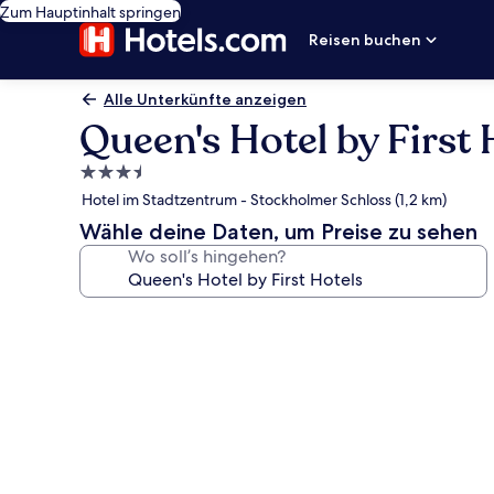
Zum Hauptinhalt springen
Reisen buchen
Alle Unterkünfte anzeigen
Queen's Hotel by First 
3.5-
Sterne-
Hotel im Stadtzentrum - Stockholmer Schloss (1,2 km)
Unterkunft
Wähle deine Daten, um Preise zu sehen
Wo soll’s hingehen?
Fotogalerie
von
Queen's
Hotel
by
First