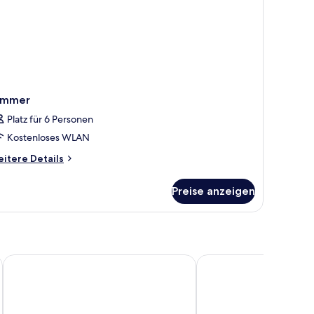
immer
Platz für 6 Personen
Kostenloses WLAN
itere
itere Details
tails
r
Preise anzeigen
immer
Best Western Hotel at 108
Hotel Birger Jarl