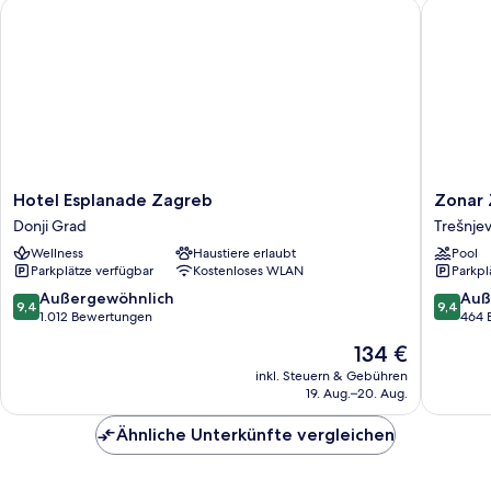
Hotel Esplanade Zagreb
Zonar Za
Hotel
Zonar
Hotel Esplanade Zagreb
Zonar 
Esplanade
Zagreb
Donji Grad
Trešnjev
Zagreb
by
Wellness
Haustiere erlaubt
Pool
Donji
Maistra
Parkplätze verfügbar
Kostenloses WLAN
Parkpl
Grad
City
Vibes
9.4
9.4
Außergewöhnlich
Auß
9,4
9,4
Trešnje
von
von
1.012 Bewertungen
464 
-
10,
10,
Der
134 €
sjever
Außergewöhnlich,
Außerge
Preis
1.012
464
inkl. Steuern & Gebühren
beträgt
19. Aug.–20. Aug.
Bewertungen
Bewert
134 €
Ähnliche Unterkünfte vergleichen