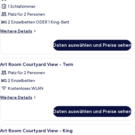
(Art
1 Schlafzimmer
Room)
Platz für 2 Personen
anzeigen
2 Einzelbetten ODER 1 King-Bett
Weitere
Weitere Details
Details
für
Daten auswählen und Preise sehen
Zimmer
(Art
Room)
Alle
Ein Hotelzimmer mit einem Bett, ein
3
Art Room Courtyard View - Twin
Fotos
Platz für 2 Personen
für
2 Einzelbetten
Art
Room
Kostenloses WLAN
Courtyard
Weitere
Weitere Details
View
Details
für
-
Daten auswählen und Preise sehen
Art
Twin
Room
anzeigen
Courtyard
Alle
Ein Hotelzimmer mit Bett, Schreibtis
5
View
Art Room Courtyard View - King
Fotos
-