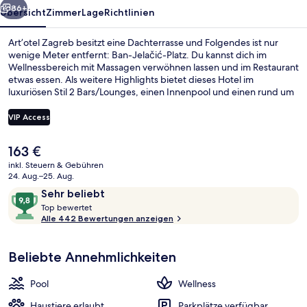
86+
Übersicht
Zimmer
Lage
Richtlinien
Art’otel Zagreb besitzt eine Dachterrasse und Folgendes ist nur
wenige Meter entfernt: Ban-Jelačić-Platz. Du kannst dich im
Wellnessbereich mit Massagen verwöhnen lassen und im Restaurant
etwas essen. Als weitere Highlights bietet dieses Hotel im
luxuriösen Stil 2 Bars/Lounges, einen Innenpool und einen rund um
die Uhr geöffneten Fitnessbereich. Andere Reisende lieben das
hilfsbereite Personal.
VIP Access
Der
163 €
2 Bars/Lounges
aktuelle
inkl. Steuern & Gebühren
Preis
24. Aug.–25. Aug.
beträgt
Bewertungen
9,8
Sehr beliebt
163 €.
T
von
Top bewertet
o
Alle 442 Bewertungen anzeigen
10,
p
Sehr
beliebt
Beliebte Annehmlichkeiten
b
e
w
Pool
Wellness
e
r
Haustiere erlaubt
Parkplätze verfügbar