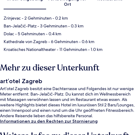
Ort
Zrinjevac
- 2 Gehminuten
- 0.2 km
Ban-Jelačić-Platz
- 3 Gehminuten
- 0.3 km
Dolac
- 5 Gehminuten
- 0.4 km
Kathedrale von Zagreb
- 6 Gehminuten
- 0.6 km
Kroatisches Nationaltheater
- 11 Gehminuten
- 1.0 km
Mehr zu dieser Unterkunft
art’otel Zagreb
Art’otel Zagreb besitzt eine Dachterrasse und Folgendes ist nur wenige
Meter entfernt: Ban-Jelačić-Platz. Du kannst dich im Wellnessbereich
mit Massagen verwöhnen lassen und im Restaurant etwas essen. Als
weitere Highlights bietet dieses Hotel im luxuriösen Stil 2 Bars/Lounges,
einen Innenpool und einen rund um die Uhr geöffneten Fitnessbereich.
Andere Reisende lieben das hilfsbereite Personal.
Informationen zu den Rechten zur Stornierung