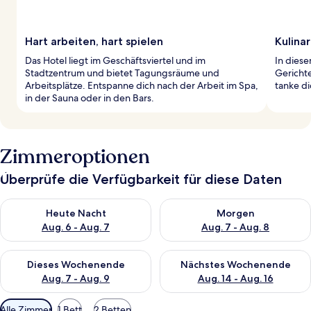
Hart arbeiten, hart spielen
Kulina
Das Hotel liegt im Geschäftsviertel und im
In diese
Stadtzentrum und bietet Tagungsräume und
Gerichte
Arbeitsplätze. Entspanne dich nach der Arbeit im Spa,
tanke di
in der Sauna oder in den Bars.
Zimmeroptionen
Überprüfe die Verfügbarkeit für diese Daten
Überprüfe die Verfügbarkeit für heute Nacht, Aug. 6 - Aug. 7.
Überprüfe die Verfügbarkeit f
Heute Nacht
Morgen
Aug. 6 - Aug. 7
Aug. 7 - Aug. 8
Überprüfe die Verfügbarkeit für dieses Wochenende, Aug. 7 - 
Überprüfe die Verfügbarkeit f
Dieses Wochenende
Nächstes Wochenende
Aug. 7 - Aug. 9
Aug. 14 - Aug. 16
Verfügbare
Alle Zimmer
1 Bett
2 Betten