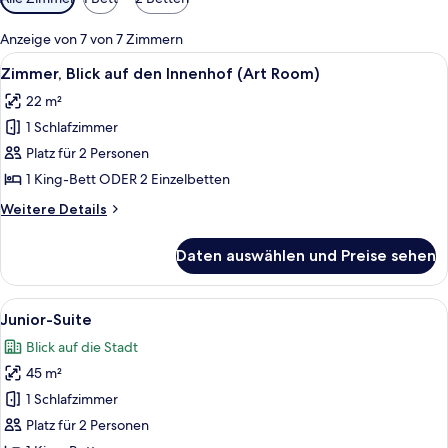
Filter
für
Anzeige von 7 von 7 Zimmern
Zimmer
Alle
Ein Hotelzimmer mit einem Bett, einem
11
Zimmer, Blick auf den Innenhof (Art Room)
Fotos
22 m²
für
1 Schlafzimmer
Zimmer,
Blick
Platz für 2 Personen
auf
1 King-Bett ODER 2 Einzelbetten
den
Weitere
Weitere Details
Innenhof
Details
(Art
für
Daten auswählen und Preise sehen
Zimmer,
Room)
Blick
anzeigen
auf
Alle
Ein modernes Hotelzimmer mit zwei Be
7
den
Junior-Suite
Fotos
Innenhof
Blick auf die Stadt
(Art
für
Room)
45 m²
Junior-
Suite
1 Schlafzimmer
anzeigen
Platz für 2 Personen