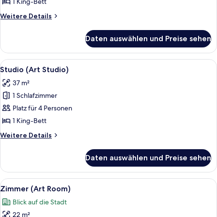
1 King-Bett
Weitere
Weitere Details
Details
für
Daten auswählen und Preise sehen
Junior-
Suite
Alle
Ein modernes Wohnzimmer mit einer C
9
Studio (Art Studio)
Fotos
37 m²
für
1 Schlafzimmer
Studio
(Art
Platz für 4 Personen
Studio)
1 King-Bett
anzeigen
Weitere
Weitere Details
Details
für
Daten auswählen und Preise sehen
Studio
(Art
Studio)
Alle
Ein Hotelzimmer mit zwei Betten, eine
14
Zimmer (Art Room)
Fotos
Blick auf die Stadt
für
22 m²
Zimmer