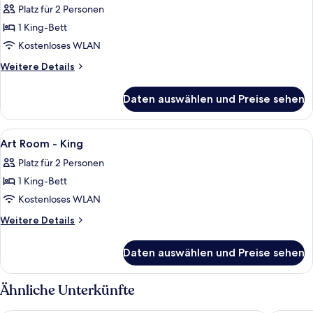
Platz für 2 Personen
Twin
für
1 King-Bett
Art
Room
Kostenloses WLAN
Courtyard
Weitere
Weitere Details
View
Details
für
-
Daten auswählen und Preise sehen
Art
King
Room
anzeigen
Courtyard
Alle
Ein Doppelbett mit dunklem Kopfteil,
6
View
Art Room - King
Fotos
-
Platz für 2 Personen
King
für
1 King-Bett
Art
Room
Kostenloses WLAN
-
Weitere
Weitere Details
King
Details
für
anzeigen
Daten auswählen und Preise sehen
Art
Room
-
Ähnliche Unterkünfte
King