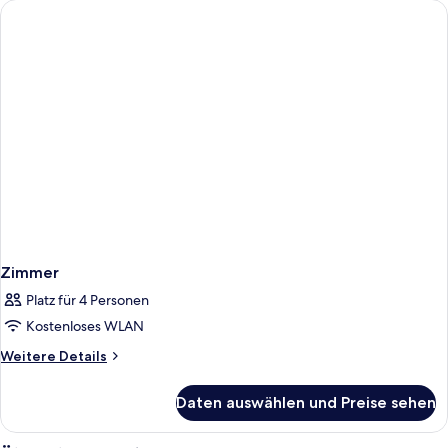
Queen
Beds)
Zimmer
Platz für 4 Personen
Kostenloses WLAN
Weitere
Weitere Details
Details
für
Daten auswählen und Preise sehen
Zimmer