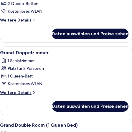
anzeigen
2 Queen-Betten
Kostenloses WLAN
Weitere
Weitere Details
Details
für
Daten auswählen und Preise sehen
Comfort-
Zimmer
Alle
Ein modernes Schlafzimmer mit einem 
1
Grand-Doppelzimmer
Fotos
1 Schlafzimmer
für
Platz für 2 Personen
Grand-
Doppelzimmer
1 Queen-Bett
anzeigen
Kostenloses WLAN
Weitere
Weitere Details
Details
für
Daten auswählen und Preise sehen
Grand-
Doppelzimmer
Alle
Schreibtisch, laptopgeeigneter Arbeit
2
Grand Double Room (1 Queen Bed)
Fotos