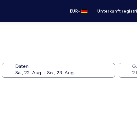
•
EUR
Unterkunft registr
Daten
G