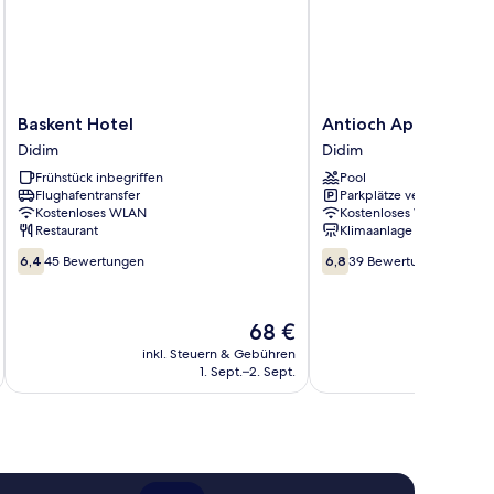
Baskent
Antioch
Baskent Hotel
Antioch Apart Otel
Hotel
Apart
Didim
Didim
Didim
Otel
Frühstück inbegriffen
Pool
Didim
Flughafentransfer
Parkplätze verfügbar
Kostenloses WLAN
Kostenloses WLAN
Restaurant
Klimaanlage
6.4
6.8
6,4
45 Bewertungen
6,8
39 Bewertungen
von
von
10,
10,
45
39
Der
68 €
Bewertungen
Bewertungen
Preis
inkl. Steuern & Gebühren
inkl. S
beträgt
1. Sept.–2. Sept.
68 €