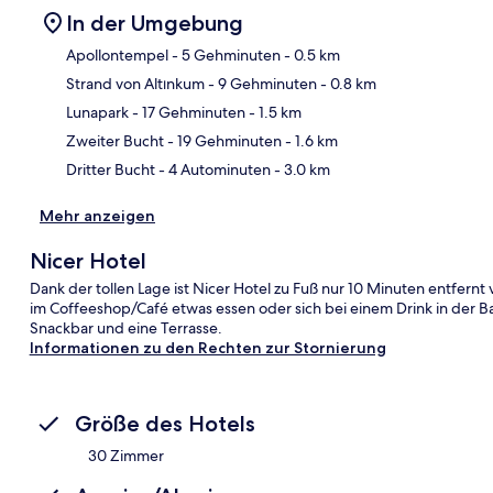
In der Umgebung
Apollontempel
- 5 Gehminuten
- 0.5 km
Strand von Altınkum
- 9 Gehminuten
- 0.8 km
Kar
Lunapark
- 17 Gehminuten
- 1.5 km
Zweiter Bucht
- 19 Gehminuten
- 1.6 km
Dritter Bucht
- 4 Autominuten
- 3.0 km
Mehr anzeigen
Nicer Hotel
Dank der tollen Lage ist Nicer Hotel zu Fuß nur 10 Minuten entfern
im Coffeeshop/Café etwas essen oder sich bei einem Drink in der B
Snackbar und eine Terrasse.
Informationen zu den Rechten zur Stornierung
Größe des Hotels
30 Zimmer