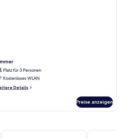
immer
Platz für 3 Personen
Kostenloses WLAN
itere
itere Details
tails
r
Preise anzeigen
immer
Baskent Hotel
Antioch Apart Otel