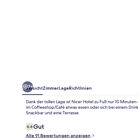
7+
Übersicht
Zimmer
Lage
Richtlinien
Dank der tollen Lage ist Nicer Hotel zu Fuß nur 10 Minute
im Coffeeshop/Café etwas essen oder sich bei einem Drink
Snackbar und eine Terrasse.
Bewertungen
Gut
6,6
6,6 von 10.
Alle 91 Bewertungen anzeigen