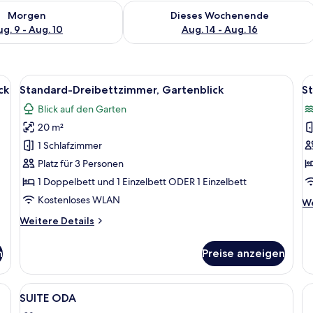
 - Aug. 9.
 Verfügbarkeit für morgen, Aug. 9 - Aug. 10.
Überprüfe die Verfügbarkeit für dies
Morgen
Dieses Wochenende
g. 9 - Aug. 10
Aug. 14 - Aug. 16
elbett, Gartenblick | Italienische Bettbezüge von Frette, hochwertige Bet
Alle
Ein Hotelzimmer mit Bett, Nachttische
Al
1
ck
Standard-Dreibettzimmer, Gartenblick
St
Fotos
F
Blick auf den Garten
für
f
20 m²
Standard-
S
Dreibettzimmer,
D
1 Schlafzimmer
Gartenblick
N
Platz für 3 Personen
anzeigen
M
1 Doppelbett und 1 Einzelbett ODER 1 Einzelbett
a
Kostenloses WLAN
We
We
De
Weitere
Weitere Details
fü
Details
St
für
Dr
n
Preise anzeigen
Standard-
Ni
Dreibettzimmer,
Me
Gartenblick
Alle
Ein modernes Hotelzimmer mit einem B
2
SUITE ODA
Fotos