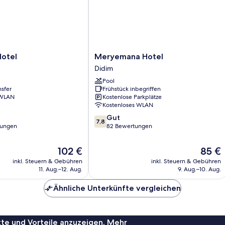
Meryemana
Hotel
Meryemana Hotel
Hotel
Didim
Didim
Pool
nsfer
Frühstück inbegriffen
 WLAN
Kostenlose Parkplätze
Kostenloses WLAN
7.8
Gut
7,8
von
tungen
82 Bewertungen
10,
Gut,
Der
Der
102 €
85 €
82
Preis
Preis
inkl. Steuern & Gebühren
inkl. Steuern & Gebühren
Bewertungen
beträgt
beträgt
11. Aug.–12. Aug.
9. Aug.–10. Aug.
102 €
85 €
Ähnliche Unterkünfte vergleichen
te und Vorteile anzuzeigen. Mehr