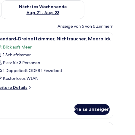
es Wochenende, Aug. 14 - Aug. 16.
Überprüfe die Verfügbarkeit für nächstes Wochenende, Aug. 2
Nächstes Wochenende
Aug. 21 - Aug. 23
Anzeige von 6 von 6 Zimmern
twaren, Zimmersafe
n, einem Bild, einem Fenster mit Vorhängen und einer Tür.
le
Ein Hotelzimmer mit Bett, Nachttischen, eine
1
andard-Dreibettzimmer, Nichtraucher, Meerblick
otos
Blick aufs Meer
ür
1 Schlafzimmer
tandard-
reibettzimmer,
Platz für 3 Personen
ichtraucher,
1 Doppelbett ODER 1 Einzelbett
eerblick
Kostenloses WLAN
nzeigen
itere
itere Details
tails
r
andard-
eibettzimmer,
Preise anzeigen
chtraucher,
erblick
ett, zwei blauen Sesseln, einem runden Couchtisch und einem an der Wand 