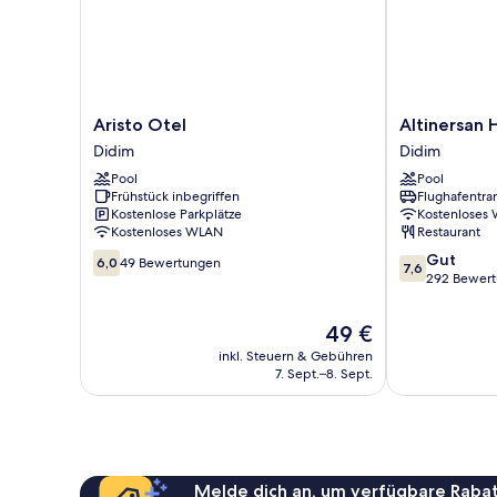
Aristo
Altinersan
Aristo Otel
Altinersan 
Otel
Hotel
Didim
Didim
Didim
Didim
Pool
Pool
Frühstück inbegriffen
Flughafentra
Kostenlose Parkplätze
Kostenloses
Kostenloses WLAN
Restaurant
6.0
7.6
Gut
6,0
49 Bewertungen
7,6
von
von
292 Bewer
10,
10,
49
Gut,
Der
49 €
Bewertungen
292
Preis
inkl. Steuern & Gebühren
Bewertungen
beträgt
7. Sept.–8. Sept.
49 €
Melde dich an, um verfügbare Rabat