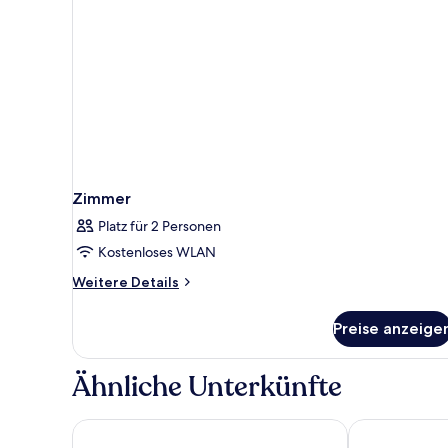
Zimmer
Platz für 2 Personen
Kostenloses WLAN
Weitere
Weitere Details
Details
für
Preise anzeige
Zimmer
Ähnliche Unterkünfte
Aristo Otel
Altinersan Ho