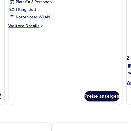
Platz für 3 Personen
für
1 King-Bett
SUITE
ODA
Kostenloses WLAN
anzeigen
Weitere
Weitere Details
Details
für
SUITE
ODA
Z
We
We
De
fü
n
Preise anzeigen
Z
tel
Meryemana Hotel