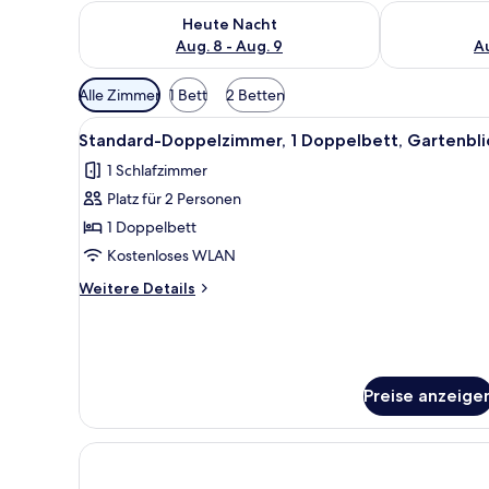
Überprüfe die Verfügbarkeit für heute Nacht, Aug. 8
Überprüfe die
Heute Nacht
Aug. 8 - Aug. 9
Au
Verfügbare
Alle Zimmer
1 Bett
2 Betten
Filter
Alle
Standard-Doppelzimmer, 1 Dopp
für
2
Standard-Doppelzimmer, 1 Doppelbett, Gartenbli
Fotos
Zimmer
1 Schlafzimmer
für
Platz für 2 Personen
Standard-
Doppelzimmer,
1 Doppelbett
1
Kostenloses WLAN
Doppelbett,
Weitere
Weitere Details
Gartenblick
Details
anzeigen
für
Standard-
Doppelzimmer,
1
Preise anzeige
Doppelbett,
Gartenblick