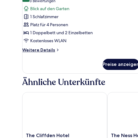
(3
3 Bewertungen
Familien-
Bewertungen)
Blick auf den Garten
Suite,
1 Schlafzimmer
mit
Platz für 4 Personen
Bad,
1 Doppelbett und 2 Einzelbetten
Gartenblick
Kostenloses WLAN
anzeigen
Weitere
Weitere Details
Details
für
Preise anzeige
Familien-
Suite,
mit
Ähnliche Unterkünfte
Bad,
Gartenblick
The Cliffden Hotel
The Ness Hou
The
The
The Cliffden Hotel
The Ness H