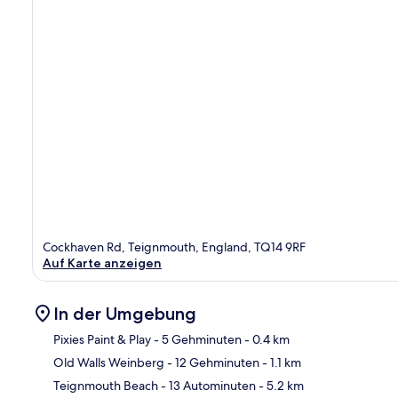
Cockhaven Rd, Teignmouth, England, TQ14 9RF
Auf Karte anzeigen
In der Umgebung
Pixies Paint & Play
- 5 Gehminuten
- 0.4 km
Old Walls Weinberg
- 12 Gehminuten
- 1.1 km
Kar
Teignmouth Beach
- 13 Autominuten
- 5.2 km