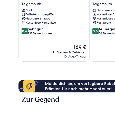
Cliffden
Ness
Teignmouth
Teignmouth
Hotel
House
Pool
Haustiere erl
Teignmouth
Teignmouth
Frühstück inbegriffen
Kostenlose P
Haustiere erlaubt
Kostenloses
Kostenlose Parkplätze
Restaurant
8.4
9.6
Sehr gut
Außerge
8,4
9,6
von
von
721 Bewertungen
88 Bewert
10,
10,
Sehr
Außergewöhnl
Der
169 €
gut,
88
Preis
721
Bewertungen
inkl. Steuern & Gebühren
beträgt
Bewertungen
10. Aug.–11. Aug.
169 €
Melde dich an, um verfügbare Rabat
Prämien für noch mehr Abenteuer!
Zur Gegend