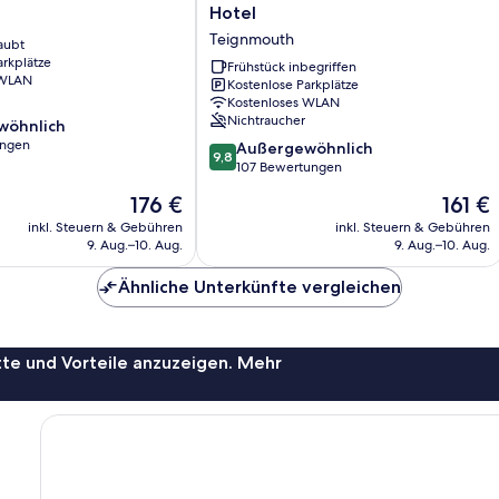
Mooring
Hotel
Guest
Teignmouth
aubt
House
arkplätze
Hotel
Frühstück inbegriffen
 WLAN
Kostenlose Parkplätze
Teignmouth
Kostenloses WLAN
Nichtraucher
wöhnlich
ungen
9.8
Außergewöhnlich
9,8
von
107 Bewertungen
ich,
10,
Der
Der
176 €
161 €
Außergewöhnlich,
Preis
Preis
107
inkl. Steuern & Gebühren
inkl. Steuern & Gebühren
beträgt
beträgt
9. Aug.–10. Aug.
9. Aug.–10. Aug.
Bewertungen
176 €
161 €
Ähnliche Unterkünfte vergleichen
te und Vorteile anzuzeigen. Mehr