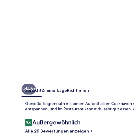
46+
Übersicht
Zimmer
Lage
Richtlinien
Genieße Teignmouth mit einem Aufenthalt im Cockhaven Ar
entspannen, und im Restaurant kannst du sehr gut essen. A
Bewertungen
Außergewöhnlich
9,6
9,6 von 10.
Alle 211 Bewertungen anzeigen