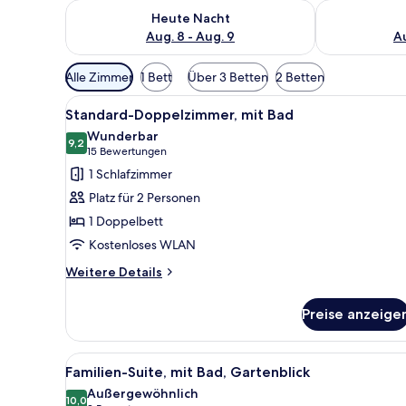
Überprüfe die Verfügbarkeit für heute Nacht, Aug. 8
Überprüfe die
Heute Nacht
Aug. 8 - Aug. 9
Au
Verfügbare
Alle Zimmer
1 Bett
Über 3 Betten
2 Betten
Filter
Alle
Ein Hotelzimmer mit einem Bet
für
4
Standard-Doppelzimmer, mit Bad
Fotos
Zimmer
Wunderbar
für
9,2
9,2 von 10
(15
15 Bewertungen
Standard-
Bewertungen)
1 Schlafzimmer
Doppelzimmer,
Platz für 2 Personen
mit
1 Doppelbett
Bad
Kostenloses WLAN
anzeigen
Weitere
Weitere Details
Details
für
Preise anzeige
Standard-
Doppelzimmer,
mit
Alle
Ein ordentlich bezogenes Bett
4
Bad
Familien-Suite, mit Bad, Gartenblick
Fotos
Außergewöhnlich
für
10,0
10,0 von 10