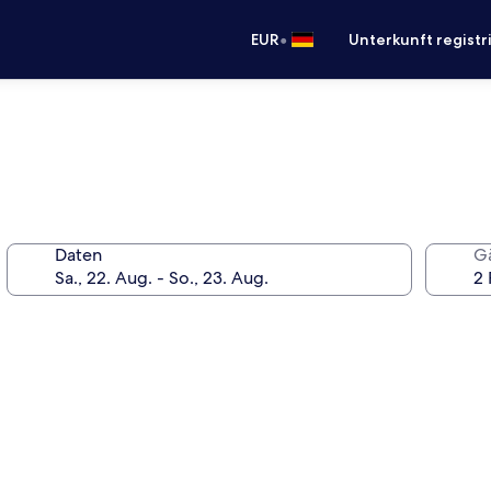
•
EUR
Unterkunft registr
Daten
G