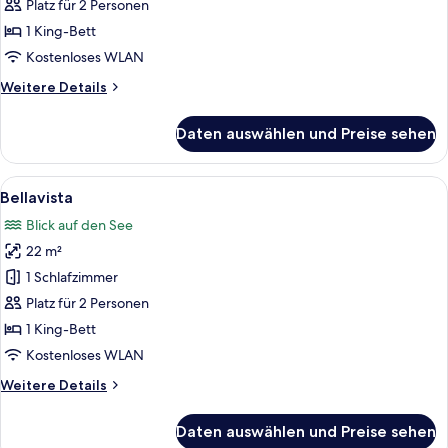
Platz für 2 Personen
1 King-Bett
Kostenloses WLAN
Weitere
Weitere Details
Details
für
Daten auswählen und Preise sehen
Oliva
Alle
Ein Balkon mit Tisch und Stühlen, ein
7
Bellavista
Fotos
Blick auf den See
für
22 m²
Bellavista
anzeigen
1 Schlafzimmer
Platz für 2 Personen
1 King-Bett
Kostenloses WLAN
Weitere
Weitere Details
Details
für
Daten auswählen und Preise sehen
Bellavista