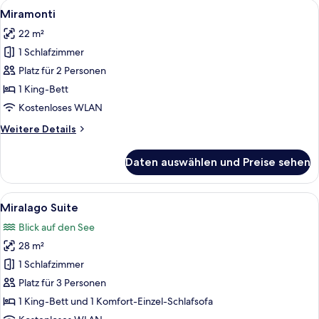
Alle
Ein Schlafzimmer mit einem großen Bett
7
Miramonti
Fotos
22 m²
für
1 Schlafzimmer
Miramonti
anzeigen
Platz für 2 Personen
1 King-Bett
Kostenloses WLAN
Weitere
Weitere Details
Details
für
Daten auswählen und Preise sehen
Miramonti
Alle
Eine Terrasse mit Stühlen und einem T
6
Miralago Suite
Fotos
Blick auf den See
für
28 m²
Miralago
Suite
1 Schlafzimmer
anzeigen
Platz für 3 Personen
1 King-Bett und 1 Komfort-Einzel-Schlafsofa