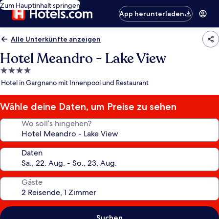
Zum Hauptinhalt springen
App herunterladen
Alle Unterkünfte anzeigen
Hotel Meandro - Lake View
4.0-
Sterne-
Hotel in Gargnano mit Innenpool und Restaurant
Unterkunft
Wähle deine Daten, um Preise zu sehen
Wo soll’s hingehen?
Daten
Gäste
Suchen