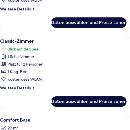
Kostenloses WLAN
Weitere
Weitere Details
Details
für
Daten auswählen und Preise sehen
Miralago
Suite
Alle
Ein Holztisch mit zwei Stühlen auf ein
5
Classic-Zimmer
Fotos
Blick auf den See
für
1 Schlafzimmer
Classic-
Zimmer
Platz für 2 Personen
anzeigen
1 King-Bett
Kostenloses WLAN
Weitere
Weitere Details
Details
für
Daten auswählen und Preise sehen
Classic-
Zimmer
Alle
Hochwertige Bettwaren, Pillowtop-Bet
3
Comfort Base
Fotos
22 m²