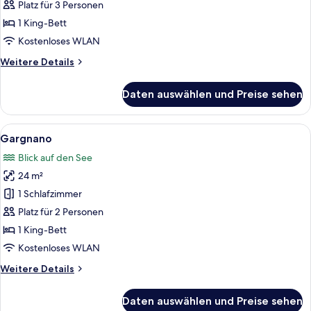
Platz für 3 Personen
1 King-Bett
Kostenloses WLAN
Weitere
Weitere Details
Details
für
Daten auswählen und Preise sehen
Allegria
Alle
Ein Holztisch mit zwei Stühlen auf ein
6
Gargnano
Fotos
Blick auf den See
für
24 m²
Gargnano
anzeigen
1 Schlafzimmer
Platz für 2 Personen
1 King-Bett
Kostenloses WLAN
Weitere
Weitere Details
Details
für
Daten auswählen und Preise sehen
Gargnano