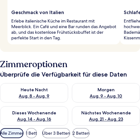
Geschmack von Italien
Schlafe
Erlebe italienische Küche im Restaurant mit
Entflieh
Meerblick. Ein Café und eine Bar runden das Angebot
hochwer
ab, und das kostenlose Frühstücksbuffet ist der
Bademän
perfekte Start in den Tag.
Kissenm
Zimmeroptionen
Überprüfe die Verfügbarkeit für diese Daten
Überprüfe die Verfügbarkeit für heute Nacht, Aug. 8 - Aug. 9.
Überprüfe die Verfügbarkeit f
Heute Nacht
Morgen
Aug. 8 - Aug. 9
Aug. 9 - Aug. 10
Überprüfe die Verfügbarkeit für dieses Wochenende, Aug. 14 -
Überprüfe die Verfügbarkeit f
Dieses Wochenende
Nächstes Wochenende
Aug. 14 - Aug. 16
Aug. 21 - Aug. 23
Verfügbare
Alle Zimmer
1 Bett
Über 3 Betten
2 Betten
Filter