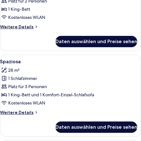
suite
Platz für 2 Personen
anzeigen
1 King-Bett
Kostenloses WLAN
Weitere
Weitere Details
Details
für
Daten auswählen und Preise sehen
Meandro
Junior
suite
Alle
Ein Schlafzimmer mit einem Bett, eine
11
Spaziosa
Fotos
28 m²
für
1 Schlafzimmer
Spaziosa
anzeigen
Platz für 3 Personen
1 King-Bett und 1 Komfort-Einzel-Schlafsofa
Kostenloses WLAN
Weitere
Weitere Details
Details
für
Daten auswählen und Preise sehen
Spaziosa