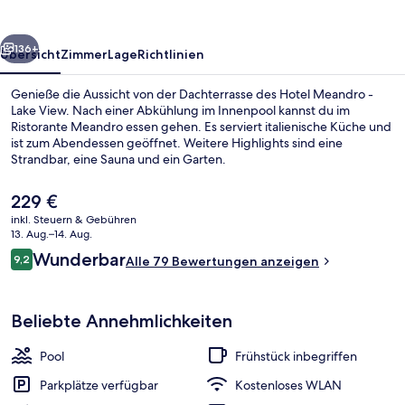
View
rück
Weiter
136+
Übersicht
Zimmer
Lage
Richtlinien
Genieße die Aussicht von der Dachterrasse des Hotel Meandro -
Lake View. Nach einer Abkühlung im Innenpool kannst du im
Ristorante Meandro essen gehen. Es serviert italienische Küche und
ist zum Abendessen geöffnet. Weitere Highlights sind eine
Strandbar, eine Sauna und ein Garten.
Der
229 €
aktuelle
inkl. Steuern & Gebühren
Preis
13. Aug.–14. Aug.
Meandro Junior suite | Hochwertige B
beträgt
Bewertungen
Wunderbar
9,2
Alle 79 Bewertungen anzeigen
229 €.
9,2 von 10.
Beliebte Annehmlichkeiten
Pool
Frühstück inbegriffen
Parkplätze verfügbar
Kostenloses WLAN