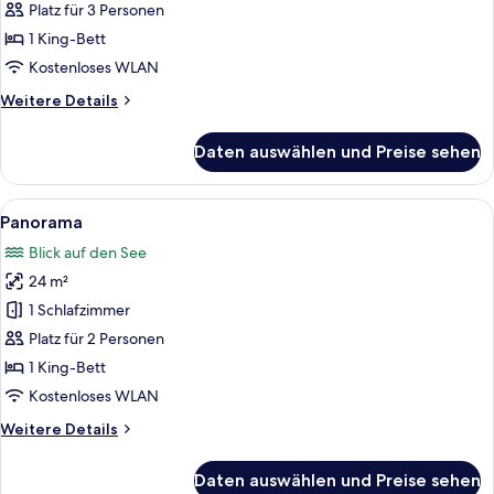
Platz für 3 Personen
1 King-Bett
Kostenloses WLAN
Weitere
Weitere Details
Details
für
Daten auswählen und Preise sehen
Belvedere
Alle
Ein Holztisch mit zwei Tellern und ei
7
Panorama
Fotos
Blick auf den See
für
24 m²
Panorama
anzeigen
1 Schlafzimmer
Platz für 2 Personen
1 King-Bett
Kostenloses WLAN
Weitere
Weitere Details
Details
für
Daten auswählen und Preise sehen
Panorama