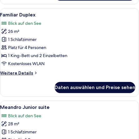
Alle
Ein Balkon mit Tisch für zwei Persone
6
Familiar Duplex
Fotos
Blick auf den See
für
26 m²
Familiar
Duplex
1 Schlafzimmer
anzeigen
Platz für 4 Personen
1 King-Bett und 2 Einzelbetten
Kostenloses WLAN
Weitere
Weitere Details
Details
für
Daten auswählen und Preise sehen
Familiar
Duplex
Alle
Ein Hotelzimmer mit Balkon, einem Bet
9
Meandro Junior suite
Fotos
Blick auf den See
für
28 m²
Meandro
Junior
1 Schlafzimmer