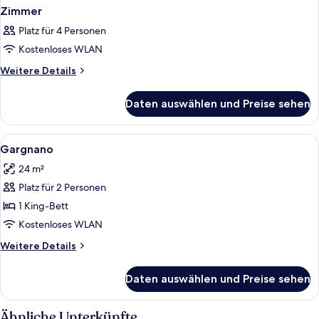
Zimmer
Platz für 4 Personen
Kostenloses WLAN
Weitere
Weitere Details
Details
für
Daten auswählen und Preise sehen
Zimmer
Alle
Hochwertige Bettwaren, Pillowtop-Bet
4
Gargnano
Fotos
24 m²
für
Platz für 2 Personen
Gargnano
anzeigen
1 King-Bett
Kostenloses WLAN
Weitere
Weitere Details
Details
für
Daten auswählen und Preise sehen
Gargnano
Ähnliche Unterkünfte