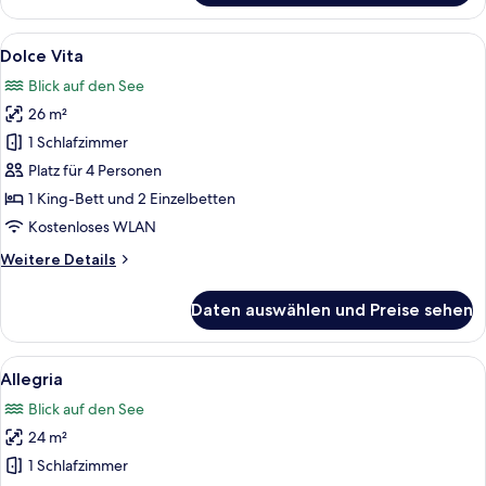
Alle
Ein Holztisch mit zwei weißen Tassen 
5
Dolce Vita
Fotos
Blick auf den See
für
26 m²
Dolce
Vita
1 Schlafzimmer
anzeigen
Platz für 4 Personen
1 King-Bett und 2 Einzelbetten
Kostenloses WLAN
Weitere
Weitere Details
Details
für
Daten auswählen und Preise sehen
Dolce
Vita
Alle
Ein Balkon mit Frühstückstisch, mit Bl
8
Allegria
Fotos
Blick auf den See
für
24 m²
Allegria
anzeigen
1 Schlafzimmer