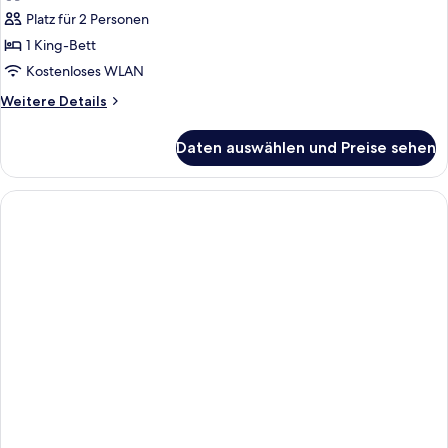
für
Platz für 2 Personen
Comfort
Base
1 King-Bett
anzeigen
Kostenloses WLAN
Weitere
Weitere Details
Details
für
Daten auswählen und Preise sehen
Comfort
Base