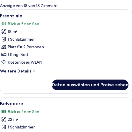
für
Anzeige von 18 von 18 Zimmern
Zimmer
Alle
Eine Terrasse mit zwei Metallstühlen,
7
Essenziale
Fotos
Blick auf den See
für
18 m²
Essenziale
anzeigen
1 Schlafzimmer
Platz für 2 Personen
1 King-Bett
Kostenloses WLAN
Weitere
Weitere Details
Details
für
Daten auswählen und Preise sehen
Essenziale
Alle
Ein Balkon mit Tisch und zwei Stühlen,
6
Belvedere
Fotos
Blick auf den See
für
22 m²
Belvedere
anzeigen
1 Schlafzimmer