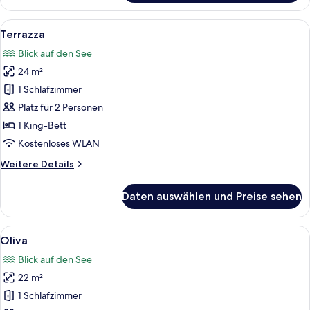
Alle
Eine Küstenansicht mit einem Berg i
7
Terrazza
Fotos
Blick auf den See
für
24 m²
Terrazza
anzeigen
1 Schlafzimmer
Platz für 2 Personen
1 King-Bett
Kostenloses WLAN
Weitere
Weitere Details
Details
für
Daten auswählen und Preise sehen
Terrazza
Alle
Ein modernes Hotelzimmer mit einem g
7
Oliva
Fotos
Blick auf den See
für
22 m²
Oliva
anzeigen
1 Schlafzimmer