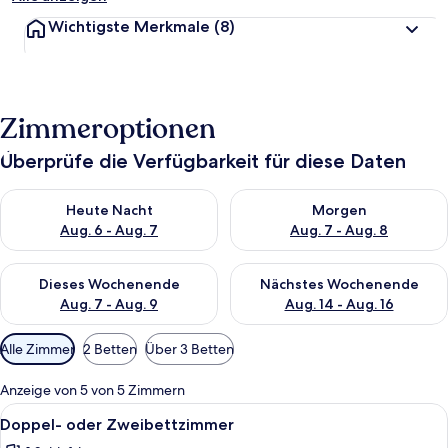
Wichtigste Merkmale
(8)
Zimmeroptionen
Überprüfe die Verfügbarkeit für diese Daten
Überprüfe die Verfügbarkeit für heute Nacht, Aug. 6 - Aug. 7.
Überprüfe die Verfügbarkeit f
Heute Nacht
Morgen
Aug. 6 - Aug. 7
Aug. 7 - Aug. 8
Überprüfe die Verfügbarkeit für dieses Wochenende, Aug. 7 - 
Überprüfe die Verfügbarkeit f
Dieses Wochenende
Nächstes Wochenende
Aug. 7 - Aug. 9
Aug. 14 - Aug. 16
Verfügbare
Alle Zimmer
2 Betten
Über 3 Betten
Filter
für
Anzeige von 5 von 5 Zimmern
Zimmer
Alle
Ein modernes, kleines Zimmer mit Holz
1
Doppel- oder Zweibettzimmer
Fotos