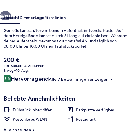
rück
Weiter
14+
Übersicht
Zimmer
Lage
Richtlinien
Genieße Lantsch/Lenz mit einem Aufenthalt im Nordic Hostel. Auf
dem Hotelgelände kannst du mit Skilanglauf aktiv bleiben. Während
deines Aufenthalts bekommst du gratis WLAN und täglich von
08:00 Uhr bis 10:00 Uhr ein Frühstücksbuffet.
Der
200 €
aktuelle
inkl. Steuern & Gebühren
Preis
9. Aug.–10. Aug.
beträgt
Bewertungen
Hervorragend
8,6
Außenbereich
Alle 7 Bewertungen anzeigen
200 €.
8,6 von 10.
Beliebte Annehmlichkeiten
Frühstück inbegriffen
Parkplätze verfügbar
Kostenloses WLAN
Restaurant
Alle anzeigen