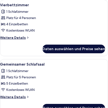
Alle
Ein Schlafraum mit Etagenbetten, ei
1
Vierbettzimmer
Fotos
1 Schlafzimmer
für
Platz für 4 Personen
Vierbettzimmer
anzeigen
4 Einzelbetten
Kostenloses WLAN
Weitere
Weitere Details
Details
für
Daten auswählen und Preise sehen
Vierbettzimmer
Alle
Ein Zimmer mit drei Betten, einem Tis
2
Gemeinsamer Schlafsaal
Fotos
1 Schlafzimmer
für
Platz für 5 Personen
Gemeinsamer
Schlafsaal
5 Einzelbetten
anzeigen
Kostenloses WLAN
Weitere
Weitere Details
Details
für