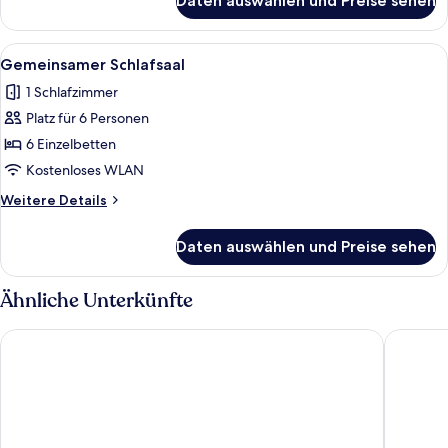
Daten auswählen und Preise sehen
Gemeinsamer
Schlafsaal
Alle
Ein Zimmer mit Etagenbetten, einem 
1
Gemeinsamer Schlafsaal
Fotos
1 Schlafzimmer
für
Platz für 6 Personen
Gemeinsamer
Schlafsaal
6 Einzelbetten
anzeigen
Kostenloses WLAN
Weitere
Weitere Details
Details
für
Daten auswählen und Preise sehen
Gemeinsamer
Schlafsaal
Ähnliche Unterkünfte
Youth Hostel Valbella
Esos Hot