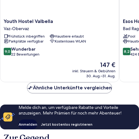
Youth
Esos
Youth Hostel Valbella
Esos H
Hostel
Hotel
Vaz-Obervaz
Bad Rag
Valbella
Quelle
Frühstück inbegriffen
Haustiere erlaubt
Pool
Vaz-
Bad
Parkplätze verfügbar
Kostenloses WLAN
Hausti
Obervaz
Ragaz
9.0
8.2
Wunderbar
Seh
9,0
8,2
von
von
22 Bewertungen
424 
10,
10,
Der
147 €
Wunderbar,
Sehr
Preis
22
gut,
inkl. Steuern & Gebühren
beträgt
30. Aug.–31. Aug.
Bewertungen
424
147 €
Bewert
Ähnliche Unterkünfte vergleichen
Melde dich an, um verfügbare Rabatte und Vorteile
anzuzeigen. Mehr Prämien für noch mehr Abenteuer!
Anmelden
Jetzt kostenlos registrieren
Zur Gegend