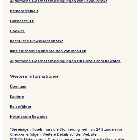
Allgemeine Geschäftsbedingungen von FeWo-direkt
r
i
i
e
i
e
s
d
r
n
d
i
o
Barrierefreiheit
e
z
e
d
r
Datenschutz
e
e
t
r
L
Cookies
h
e
e
n
Rechtliche Hinweise/Kontakt
i
z
d
e
Inhaltsrichtlinien und Melden von Inhalten
e
r
Allgemeine Geschäftsbedingungen für Hotels.com Rewards
h
e
i
Weitere Informationen
d
e
Über uns
Karriere
Reiseführer
Hotels.com Rewards
*Bei einigen Hotels muss die Stornierung mehr als 24 Stunden vor
Check-in erfolgen. Weitere Details auf der Website.
© 2026 Hotels.com, L.P., ein Unternehmen der Expedia Group. Alle