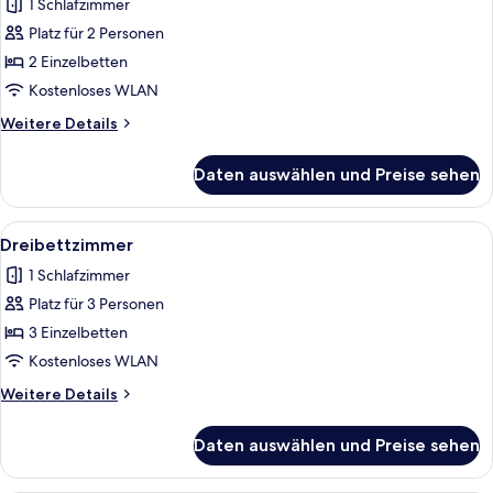
1 Schlafzimmer
für
Platz für 2 Personen
Doppel-
oder
2 Einzelbetten
Zweibettzimmer
Kostenloses WLAN
anzeigen
Weitere
Weitere Details
Details
für
Daten auswählen und Preise sehen
Doppel-
oder
Zweibettzimmer
Alle
Ein Zimmer mit Holzwänden und einem 
1
Dreibettzimmer
Fotos
1 Schlafzimmer
für
Platz für 3 Personen
Dreibettzimmer
anzeigen
3 Einzelbetten
Kostenloses WLAN
Weitere
Weitere Details
Details
für
Daten auswählen und Preise sehen
Dreibettzimmer