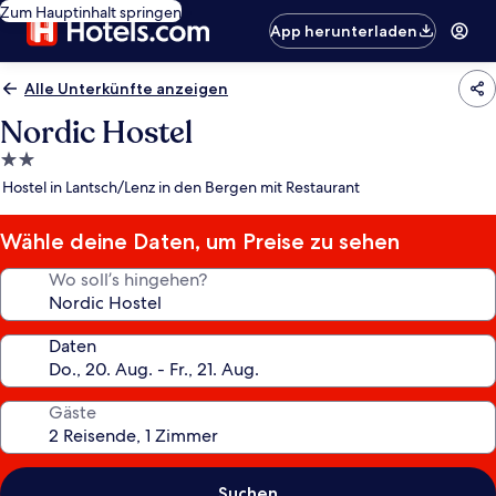
Zum Hauptinhalt springen
App herunterladen
Alle Unterkünfte anzeigen
Nordic Hostel
2.0-
Sterne-
Hostel in Lantsch/Lenz in den Bergen mit Restaurant
Unterkunft
Wähle deine Daten, um Preise zu sehen
Wo soll’s hingehen?
Daten
Gäste
Suchen