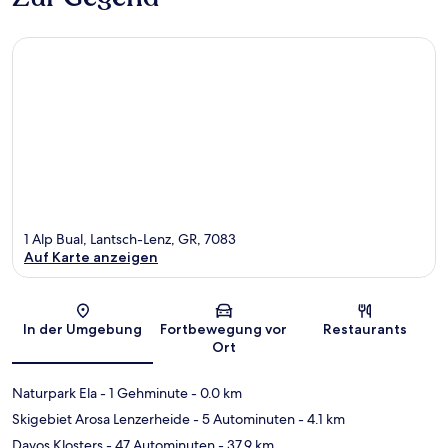
1 Alp Bual, Lantsch-Lenz, GR, 7083
Auf Karte anzeigen
Karte
In der Umgebung
Fortbewegung vor
Restaurants
Ort
Naturpark Ela
- 1 Gehminute
- 0.0 km
Skigebiet Arosa Lenzerheide
- 5 Autominuten
- 4.1 km
Davos Klosters
- 47 Autominuten
- 37.9 km