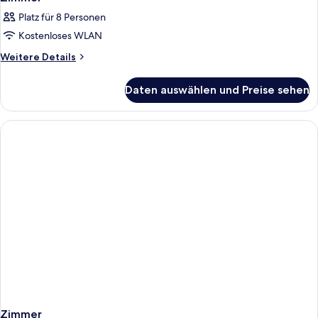
Platz für 8 Personen
Kostenloses WLAN
Weitere
Weitere Details
Details
für
Daten auswählen und Preise sehen
Zimmer
Zimmer