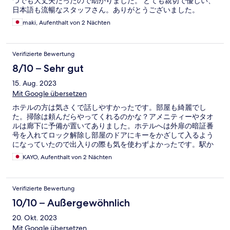
つでも大丈夫だったので助かりました。 とても親切で優しい、
日本語も流暢なスタッフさん。ありがとうございました。
maki, Aufenthalt von 2 Nächten
Verifizierte Bewertung
8/10 – Sehr gut
15. Aug. 2023
Mit Google übersetzen
ホテルの方は気さくで話しやすかったです。部屋も綺麗でし
た。掃除は頼んだらやってくれるのかな？アメニティーやタオ
ルは廊下に予備が置いてありました。ホテルへは外扉の暗証番
号を入れてロック解除し部屋のドアにキーをかざして入るよう
になっていたので出入りの際も気を使わずよかったです。駅か
ら近く立地や値段を考えるととても満足でした。細かいサービ
KAYO, Aufenthalt von 2 Nächten
スが特に不用という方にはおすすめです。
Verifizierte Bewertung
10/10 – Außergewöhnlich
20. Okt. 2023
Mit Google übersetzen