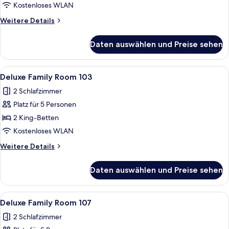
Room
Kostenloses WLAN
102
Weitere
Weitere Details
anzeigen
Details
für
Daten auswählen und Preise sehen
Deluxe
Family
Room
Alle
Deluxe Family Room 103 | Hochwertig
6
102
Deluxe Family Room 103
Fotos
2 Schlafzimmer
für
Platz für 5 Personen
Deluxe
Family
2 King-Betten
Room
Kostenloses WLAN
103
Weitere
Weitere Details
anzeigen
Details
für
Daten auswählen und Preise sehen
Deluxe
Family
Room
Alle
Deluxe Family Room 107 | Hochwertig
5
103
Deluxe Family Room 107
Fotos
2 Schlafzimmer
für