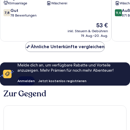
Klimaanlage
Wäscherei
Wäsch
7.8
9.4
Gut
Auß
7,8
9,4
von
von
78 Bewertungen
871 
10,
10,
Der
53 €
Gut,
Außerge
Preis
78
871
inkl. Steuern & Gebühren
beträgt
19. Aug.–20. Aug.
Bewertungen
Bewert
53 €
Ähnliche Unterkünfte vergleichen
Melde dich an, um verfügbare Rabatte und Vorteile
anzuzeigen. Mehr Prämien für noch mehr Abenteuer!
Anmelden
Jetzt kostenlos registrieren
Zur Gegend