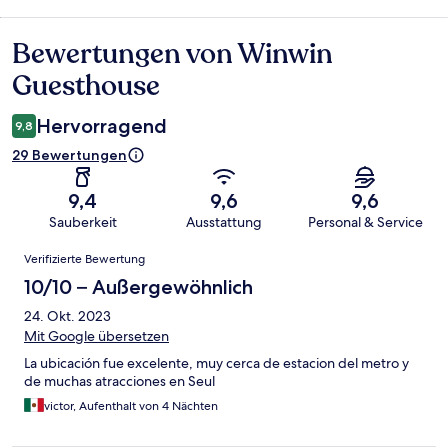
Bewertungen von Winwin
Bewertungen
Guesthouse
Hervorragend
9,8
29 Bewertungen
9,4
9,6
9,6
Sauberkeit
Ausstattung
Personal & Service
Bewertungen
Verifizierte Bewertung
10/10 – Außergewöhnlich
24. Okt. 2023
Mit Google übersetzen
La ubicación fue excelente, muy cerca de estacion del metro y
de muchas atracciones en Seul
victor, Aufenthalt von 4 Nächten