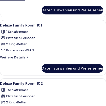
anzeigen
Details
für
Daten auswählen und Preise sehen
Deluxe
Triple
Room
Alle
Deluxe Family Room 101 | Hochwertig
4
106
Deluxe Family Room 101
Fotos
1 Schlafzimmer
für
Platz für 5 Personen
Deluxe
Family
2 King-Betten
Room
Kostenloses WLAN
101
Weitere
Weitere Details
anzeigen
Details
für
Daten auswählen und Preise sehen
Deluxe
Family
Room
Alle
Deluxe Family Room 102 | Hochwertig
6
101
Deluxe Family Room 102
Fotos
1 Schlafzimmer
für
Platz für 5 Personen
Deluxe
Family
2 King-Betten