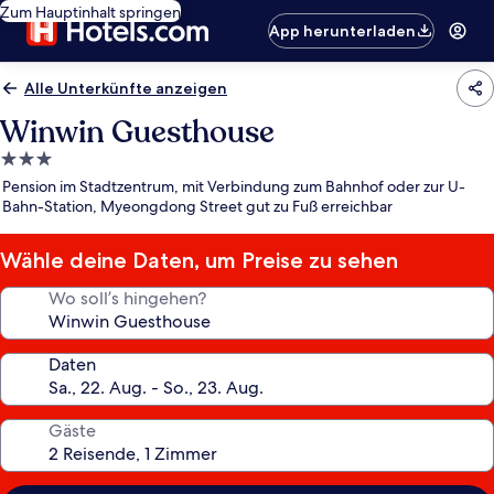
Zum Hauptinhalt springen
App herunterladen
Alle Unterkünfte anzeigen
Winwin Guesthouse
3.0-
Sterne-
Pension im Stadtzentrum, mit Verbindung zum Bahnhof oder zur U-
Unterkunft
Bahn-Station, Myeongdong Street gut zu Fuß erreichbar
Wähle deine Daten, um Preise zu sehen
Wo soll’s hingehen?
Daten
Gäste