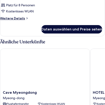
Platz für 8 Personen
Kostenloses WLAN
Weitere
Weitere Details
Details
für
Daten auswählen und Preise sehen
Zimmer
Ähnliche Unterkünfte
Cave Myeongdong
HOTEL
Cave
HOTEL
Cave Myeongdong
HOTE
Myeongdong
MYEON
Myeong-dong
Myeong
Myeong-
Myeong
Flughafentransfer
Kostenloses WLAN
Koste
dong
dong