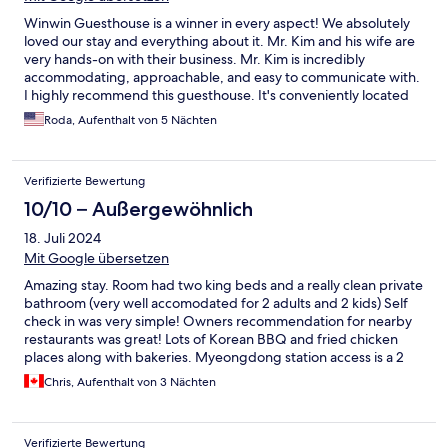
Winwin Guesthouse is a winner in every aspect! We absolutely
loved our stay and everything about it. Mr. Kim and his wife are
very hands-on with their business. Mr. Kim is incredibly
accommodating, approachable, and easy to communicate with.
I highly recommend this guesthouse. It's conveniently located
near everything and easily accessible via the subway train. We
Roda, Aufenthalt von 5 Nächten
will definitely come back again.
Verifizierte Bewertung
10/10 – Außergewöhnlich
18. Juli 2024
Mit Google übersetzen
Amazing stay. Room had two king beds and a really clean private
bathroom (very well accomodated for 2 adults and 2 kids) Self
check in was very simple! Owners recommendation for nearby
restaurants was great! Lots of Korean BBQ and fried chicken
places along with bakeries. Myeongdong station access is a 2
min walk (we took the train from Incheon to Myeongdong
Chris, Aufenthalt von 3 Nächten
station with one change at Seoul station); very very convenient
for getting around Seoul or just crossing the street to Myeong
dong night market or even up the hill behind the hotel to the
Verifizierte Bewertung
Namsan cable car!