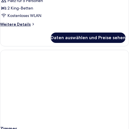
Platz für 5 Personen
Deluxe
Family
2 King-Betten
Room
Kostenloses WLAN
107
Weitere
Weitere Details
anzeigen
Details
für
Daten auswählen und Preise sehen
Deluxe
Family
Room
107
Zimmer