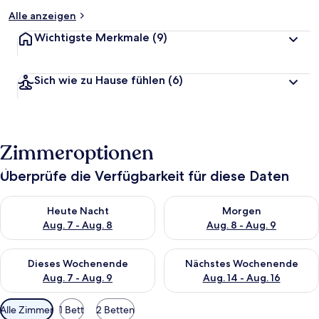
Alle anzeigen
Wichtigste Merkmale
(9)
Sich wie zu Hause fühlen
(6)
Zimmeroptionen
Überprüfe die Verfügbarkeit für diese Daten
Überprüfe die Verfügbarkeit für heute Nacht, Aug. 7 - Aug. 8.
Überprüfe die Verfügbarkeit f
Heute Nacht
Morgen
Aug. 7 - Aug. 8
Aug. 8 - Aug. 9
Überprüfe die Verfügbarkeit für dieses Wochenende, Aug. 7 - 
Überprüfe die Verfügbarkeit f
Dieses Wochenende
Nächstes Wochenende
Aug. 7 - Aug. 9
Aug. 14 - Aug. 16
Verfügbare
Alle Zimmer
1 Bett
2 Betten