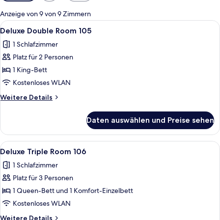
Filter
für
Anzeige von 9 von 9 Zimmern
Zimmer
Alle
Deluxe Double Room 105 | Hochwerti
4
Deluxe Double Room 105
Fotos
1 Schlafzimmer
für
Platz für 2 Personen
Deluxe
Double
1 King-Bett
Room
Kostenloses WLAN
105
Weitere
Weitere Details
anzeigen
Details
für
Daten auswählen und Preise sehen
Deluxe
Double
Room
Alle
Deluxe Triple Room 106 | Hochwertig
6
105
Deluxe Triple Room 106
Fotos
1 Schlafzimmer
für
Platz für 3 Personen
Deluxe
Triple
1 Queen-Bett und 1 Komfort-Einzelbett
Room
Kostenloses WLAN
106
Weitere
Weitere Details