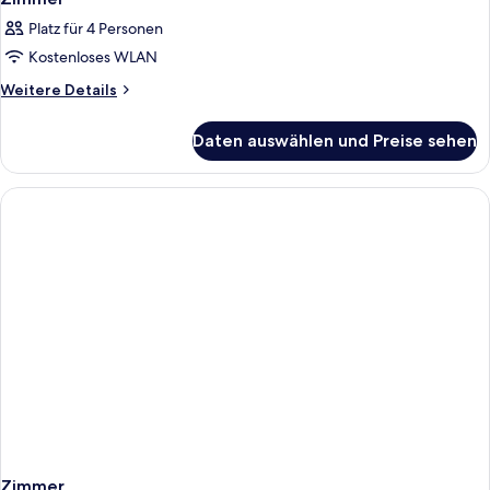
Platz für 4 Personen
Kostenloses WLAN
Weitere
Weitere Details
Details
für
Daten auswählen und Preise sehen
Zimmer
Zimmer