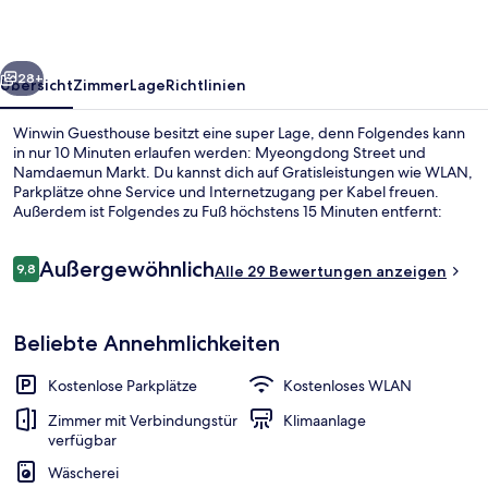
rück
Weiter
28+
Übersicht
Zimmer
Lage
Richtlinien
Winwin Guesthouse besitzt eine super Lage, denn Folgendes kann
in nur 10 Minuten erlaufen werden: Myeongdong Street und
Namdaemun Markt. Du kannst dich auf Gratisleistungen wie WLAN,
Parkplätze ohne Service und Internetzugang per Kabel freuen.
Außerdem ist Folgendes zu Fuß höchstens 15 Minuten entfernt:
Namsan Bergpark und Myeongdong Kathedrale. Die öffentlichen
Verkehrsmittel sind nur einen kurzen Fußmarsch entfernt: Zur
Bewertungen
Außergewöhnlich
Station Myeong-dong sind es nur wenige Schritte und zur Station
9,8
Alle 29 Bewertungen anzeigen
9,8 von 10.
Hoehyeon 10 Minuten.
Fassade der Unterkunft
Beliebte Annehmlichkeiten
Kostenlose Parkplätze
Kostenloses WLAN
Zimmer mit Verbindungstür
Klimaanlage
verfügbar
Wäscherei