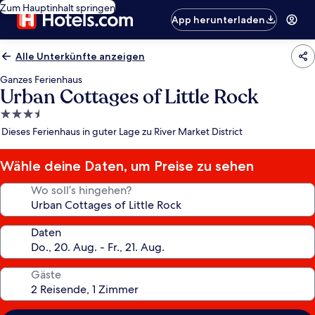
Zum Hauptinhalt springen
App herunterladen
Alle Unterkünfte anzeigen
Ganzes Ferienhaus
Urban Cottages of Little Rock
3.5-
Sterne-
Dieses Ferienhaus in guter Lage zu River Market District
Unterkunft
Wähle deine Daten, um Preise zu sehen
Wo soll’s hingehen?
Daten
Gäste