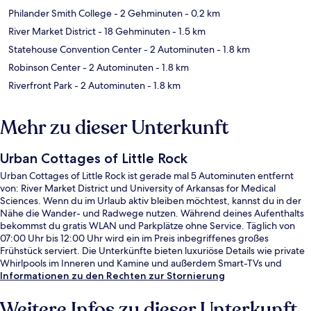
Philander Smith College
- 2 Gehminuten
- 0.2 km
River Market District
- 18 Gehminuten
- 1.5 km
Statehouse Convention Center
- 2 Autominuten
- 1.8 km
Robinson Center
- 2 Autominuten
- 1.8 km
Riverfront Park
- 2 Autominuten
- 1.8 km
Mehr zu dieser Unterkunft
Urban Cottages of Little Rock
Urban Cottages of Little Rock ist gerade mal 5 Autominuten entfernt
von: River Market District und University of Arkansas for Medical
Sciences. Wenn du im Urlaub aktiv bleiben möchtest, kannst du in der
Nähe die Wander- und Radwege nutzen. Während deines Aufenthalts
bekommst du gratis WLAN und Parkplätze ohne Service. Täglich von
07:00 Uhr bis 12:00 Uhr wird ein im Preis inbegriffenes großes
Frühstück serviert. Die Unterkünfte bieten luxuriöse Details wie private
Whirlpools im Inneren und Kamine und außerdem Smart-TVs und
Mikrowelle. Andere Reisende lieben die Lage.
Informationen zu den Rechten zur Stornierung
Weitere Infos zu dieser Unterkunft