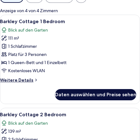
Filter
für
Anzeige von 4 von 4 Zimmern
Zimmer
Alle
Ein Schlafzimmer mit einem Bett, einem
18
Barkley Cottage 1 Bedroom
Fotos
Blick auf den Garten
für
111 m²
Barkley
Cottage
1 Schlafzimmer
1
Platz für 3 Personen
Bedroom
1 Queen-Bett und 1 Einzelbett
anzeigen
Kostenloses WLAN
Weitere
Weitere Details
Details
für
Daten auswählen und Preise sehen
Barkley
Cottage
1
Alle
Ein Wohnzimmer mit Fernseher, Bücher
20
Bedroom
Barkley Cottage 2 Bedroom
Fotos
Blick auf den Garten
für
139 m²
Barkley
Cottage
2 Schlafzimmer