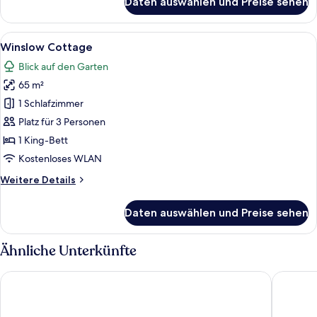
Daten auswählen und Preise sehen
Hayward
Cottage
Alle
Ein Wohnzimmer mit Kamin, Fernseher, 
13
Winslow Cottage
Fotos
Blick auf den Garten
für
65 m²
Winslow
Cottage
1 Schlafzimmer
anzeigen
Platz für 3 Personen
1 King-Bett
Kostenloses WLAN
Weitere
Weitere Details
Details
für
Daten auswählen und Preise sehen
Winslow
Cottage
Ähnliche Unterkünfte
Rosemont B&B Cottages
Comfort 