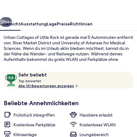
Rock
rück
Weiter
56+
Übersicht
Ausstattung
Lage
Preise
Richtlinien
Urban Cottages of Little Rock ist gerade mal 5 Autominuten entfernt
von: River Market District und University of Arkansas for Medical
Sciences. Wenn du im Urlaub aktiv bleiben möchtest, kannst du in
der Nähe die Wander- und Radwege nutzen. Während deines
Aufenthalts bekommst du gratis WLAN und Parkplätze ohne
Service. Täglich von 07:00 Uhr bis 12:00 Uhr wird ein im Preis
inbegriffenes großes Frühstück serviert. Die Unterkünfte bieten
Bewertungen
9,8
Sehr beliebt
luxuriöse Details wie private Whirlpools im Inneren und Kamine und
T
von
außerdem Smart-TVs und Mikrowelle. Andere Reisende lieben die
Top bewertet
o
Alle 131 Bewertungen anzeigen
Lage.
10,
Garten
p
Sehr
beliebt
Beliebte Annehmlichkeiten
b
e
w
Frühstück inbegriffen
Haustiere erlaubt
e
r
Kostenlose Parkplätze
Kostenloses WLAN
t
Klimaanlage
Loungebereich
e