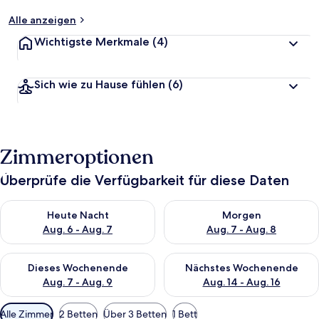
t
Alle anzeigen
Wichtigste Merkmale
(4)
Sich wie zu Hause fühlen
(6)
Zimmeroptionen
Überprüfe die Verfügbarkeit für diese Daten
Überprüfe die Verfügbarkeit für heute Nacht, Aug. 6 - Aug. 7.
Überprüfe die Verfügbarkeit f
Heute Nacht
Morgen
Aug. 6 - Aug. 7
Aug. 7 - Aug. 8
Überprüfe die Verfügbarkeit für dieses Wochenende, Aug. 7 - 
Überprüfe die Verfügbarkeit f
Dieses Wochenende
Nächstes Wochenende
Aug. 7 - Aug. 9
Aug. 14 - Aug. 16
Verfügbare
Alle Zimmer
2 Betten
Über 3 Betten
1 Bett