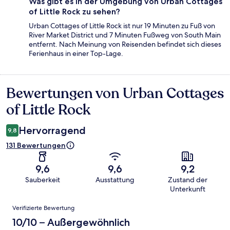
Was gibt es in der Umgebung von Urban Cottages
of Little Rock zu sehen?
Urban Cottages of Little Rock ist nur 19 Minuten zu Fuß von
River Market District und 7 Minuten Fußweg von South Main
entfernt. Nach Meinung von Reisenden befindet sich dieses
Ferienhaus in einer Top-Lage.
Bewertungen von Urban Cottages
Bewertungen
of Little Rock
Hervorragend
9,8
131 Bewertungen
9,6
9,6
9,2
Sauberkeit
Ausstattung
Zustand der
Unterkunft
Bewertungen
Verifizierte Bewertung
10/10 – Außergewöhnlich