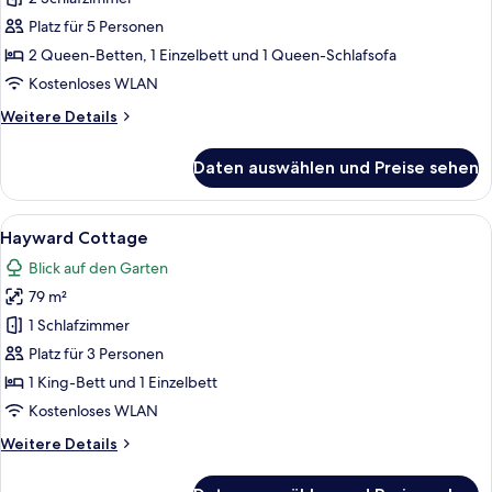
2
Platz für 5 Personen
Bedroom
2 Queen-Betten, 1 Einzelbett und 1 Queen-Schlafsofa
anzeigen
Kostenloses WLAN
Weitere
Weitere Details
Details
für
Daten auswählen und Preise sehen
Barkley
Cottage
2
Alle
Ein Bett mit gestreifter Bettdecke, ei
14
Bedroom
Hayward Cottage
Fotos
Blick auf den Garten
für
79 m²
Hayward
Cottage
1 Schlafzimmer
anzeigen
Platz für 3 Personen
1 King-Bett und 1 Einzelbett
Kostenloses WLAN
Weitere
Weitere Details
Details
für