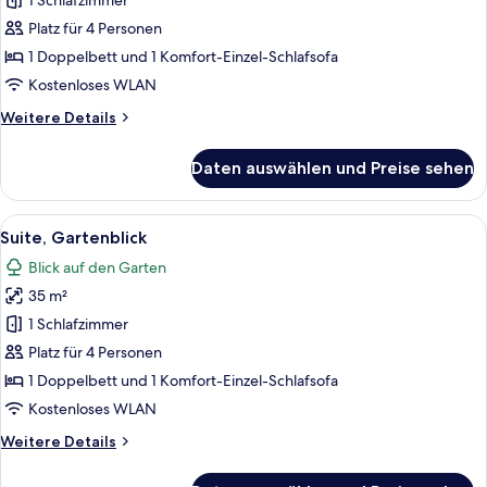
Meerblick
1 Schlafzimmer
anzeigen
Platz für 4 Personen
1 Doppelbett und 1 Komfort-Einzel-Schlafsofa
Kostenloses WLAN
Weitere
Weitere Details
Details
für
Daten auswählen und Preise sehen
Suite,
Meerblick
Alle
Ein modernes Badezimmer mit einer du
20
Suite, Gartenblick
Fotos
Blick auf den Garten
für
35 m²
Suite,
Gartenblick
1 Schlafzimmer
anzeigen
Platz für 4 Personen
1 Doppelbett und 1 Komfort-Einzel-Schlafsofa
Kostenloses WLAN
Weitere
Weitere Details
Details
für