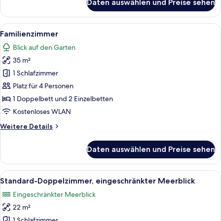
Daten auswählen und Preise sehen
Suite,
Gartenblick
Alle
Ein Hotelzimmer mit Bett, Nachttisch
18
Familienzimmer
Fotos
Blick auf den Garten
für
35 m²
Familienzimmer
anzeigen
1 Schlafzimmer
Platz für 4 Personen
1 Doppelbett und 2 Einzelbetten
Kostenloses WLAN
Weitere
Weitere Details
Details
für
Daten auswählen und Preise sehen
Familienzimmer
Alle
Ein modernes Hotelzimmer mit einem g
19
Standard-Doppelzimmer, eingeschränkter Meerblick
Fotos
Eingeschränkter Meerblick
für
22 m²
Standard-
Doppelzimmer,
1 Schlafzimmer