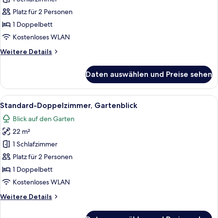
eingeschränkter
Platz für 2 Personen
Meerblick
1 Doppelbett
anzeigen
Kostenloses WLAN
Weitere
Weitere Details
Details
für
Daten auswählen und Preise sehen
Standard-
Doppelzimmer,
eingeschränkter
Alle
Ein moderner Balkon mit Holzgeländer
22
Meerblick
Standard-Doppelzimmer, Gartenblick
Fotos
Blick auf den Garten
für
22 m²
Standard-
Doppelzimmer,
1 Schlafzimmer
Gartenblick
Platz für 2 Personen
anzeigen
1 Doppelbett
Kostenloses WLAN
Weitere
Weitere Details
Details
für