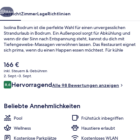
rück
Weiter
156+
Übersicht
Zimmer
Lage
Richtlinien
Isolina Bodrum ist die perfekte Wahl für einen unvergesslichen
Strandurlaub in Bodrum. Ein Außenpool sorgt für Abkühlung und
wenn dir der Sinn nach Entspannung steht, kannst du dich mit
Tiefengewebe-Massagen verwöhnen lassen. Das Restaurant eignet
sich prima, wenn du einen Happen essen möchtest. Für kühle
Getränke dagegen bist du in der Bar/Lounge an der richtigen
Adresse. Außerdem gibt es einen Fitnessbereich and einen Garten.
Der
166 €
aktuelle
inkl. Steuern & Gebühren
Preis
2. Sept.–3. Sept.
Außenpool
beträgt
Bewertungen
Hervorragend
8,6
Alle 98 Bewertungen anzeigen
166 €.
8,6 von 10.
Beliebte Annehmlichkeiten
Pool
Frühstück inbegriffen
Wellness
Haustiere erlaubt
Kostenlose Parkplätze
Kostenloses WLAN