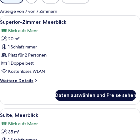
Filter
für
Anzeige von 7 von 7 Zimmern
Zimmer
Alle
Eine Terrasse mit Gartenmöbeln mit Bl
34
Superior-Zimmer, Meerblick
Fotos
Blick aufs Meer
für
20 m²
Superior-
Zimmer,
1 Schlafzimmer
Meerblick
Platz für 2 Personen
anzeigen
1 Doppelbett
Kostenloses WLAN
Weitere
Weitere Details
Details
für
Daten auswählen und Preise sehen
Superior-
Zimmer,
Meerblick
Alle
Ein modernes Badezimmer mit einer du
30
Suite, Meerblick
Fotos
Blick aufs Meer
für
35 m²
Suite,