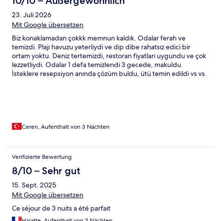
10/10 – Außergewöhnlich
23. Juli 2026
Mit Google übersetzen
Biz konaklamadan çokkk memnun kaldık. Odalar ferah ve
temizdi. Plajı havuzu yeterliydi ve dip dibe rahatsız edici bir
ortam yoktu. Deniz tertemizdi, restoran fiyatları uygundu ve çok
lezzetliydi. Odalar 1 defa temizlendi 3 gecede, makuldu.
İsteklere resepsiyon anında çözüm buldu, ütü temin edildi vs vs.
Biz her şeyi çok sevdik, sadece spa yoktu eğer hotels.com
seçeneklerine aldanırsanız aklınızda olsun buhar odası ile gym var
yalnızca. Kahvaltı için yetersiz denmiş ancak daha fazla ne
olabilirdi açıkçası baya iyiydi. Sınırsız çay ekmek poğaça simit ve
peynir tabağı söğüş tabağı patates kızartması sigara böreği tahin
pekmez nutella zeytinyağı zeytinler reçel bal tereyağ... müthişti
Ceren, Aufenthalt von 3 Nächten
lezzetleri de. Odalarda bornoz takımı, nespresso makinesi ile
kapsüller, ayrıca havlu takımları, plajda da ayrı havlu temin
etmeleri vs. hepsi ve manzalar.. efsaneydi.
Verifizierte Bewertung
8/10 – Sehr gut
15. Sept. 2025
Mit Google übersetzen
Ce séjour de 3 nuits a été parfait
Haiatte, Aufenthalt von 3 Nächten