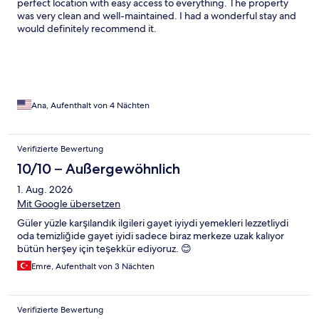
perfect location with easy access to everything. The property
was very clean and well-maintained. I had a wonderful stay and
would definitely recommend it.
Ana, Aufenthalt von 4 Nächten
Verifizierte Bewertung
10/10 – Außergewöhnlich
1. Aug. 2026
Mit Google übersetzen
Güler yüzle karşılandık ilgileri gayet iyiydi yemekleri lezzetliydi
oda temizliğide gayet iyidi sadece biraz merkeze uzak kalıyor
bütün herşey için teşekkür ediyoruz. 😊
Emre, Aufenthalt von 3 Nächten
Verifizierte Bewertung