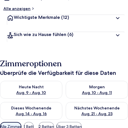
Alle anzeigen
Wichtigste Merkmale
(12)
Sich wie zu Hause fühlen
(6)
Zimmeroptionen
Überprüfe die Verfügbarkeit für diese Daten
Überprüfe die Verfügbarkeit für heute Nacht, Aug. 9 - Aug. 10
Überprüfe die Verfügbarkeit fü
Heute Nacht
Morgen
Aug. 9 - Aug. 10
Aug. 10 - Aug. 11
Überprüfe die Verfügbarkeit für dieses Wochenende, Aug. 14 -
Überprüfe die Verfügbarkeit f
Dieses Wochenende
Nächstes Wochenende
Aug. 14 - Aug. 16
Aug. 21 - Aug. 23
Verfügbare
Alle Zimmer
1 Bett
2 Betten
Über 3 Betten