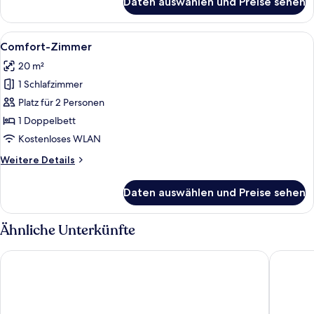
Daten auswählen und Preise sehen
Standard-
Doppelzimmer,
Gartenblick
Alle
Eine Kaffeemaschine, zwei weiße Tass
11
Comfort-Zimmer
Fotos
20 m²
für
1 Schlafzimmer
Comfort-
Zimmer
Platz für 2 Personen
anzeigen
1 Doppelbett
Kostenloses WLAN
Weitere
Weitere Details
Details
für
Daten auswählen und Preise sehen
Comfort-
Zimmer
Ähnliche Unterkünfte
Elista Hotel & Spa
Faros Ho