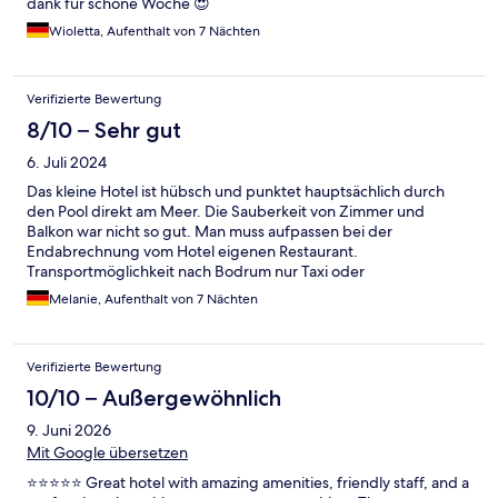
dank für schöne Woche 😍
Wioletta, Aufenthalt von 7 Nächten
Verifizierte Bewertung
8/10 – Sehr gut
6. Juli 2024
Das kleine Hotel ist hübsch und punktet hauptsächlich durch
den Pool direkt am Meer. Die Sauberkeit von Zimmer und
Balkon war nicht so gut. Man muss aufpassen bei der
Endabrechnung vom Hotel eigenen Restaurant.
Transportmöglichkeit nach Bodrum nur Taxi oder
Mietauto.Kleine Busse halten nicht an der Schnellstrasse.
Melanie, Aufenthalt von 7 Nächten
Aufenthalt war aber gemütlich und schön....
Verifizierte Bewertung
10/10 – Außergewöhnlich
9. Juni 2026
Mit Google übersetzen
⭐⭐⭐⭐⭐ Great hotel with amazing amenities, friendly staff, and a