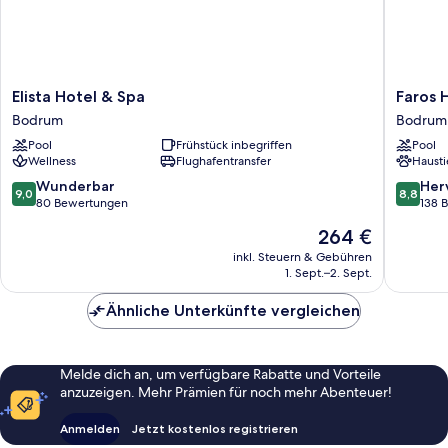
Elista
Faros
Elista Hotel & Spa
Faros 
Hotel
Hotel
Bodrum
Bodrum
&
Bodrum
Pool
Frühstück inbegriffen
Pool
Spa
-
Wellness
Flughafentransfer
Hausti
Bodrum
Special
Categor
9.0
8.8
Wunderbar
Her
9,0
8,8
Bodrum
von
von
80 Bewertungen
138 
10,
10,
Der
264 €
Wunderbar,
Hervorr
Preis
80
138
inkl. Steuern & Gebühren
beträgt
1. Sept.–2. Sept.
Bewertungen
Bewert
264 €
Ähnliche Unterkünfte vergleichen
Melde dich an, um verfügbare Rabatte und Vorteile
anzuzeigen. Mehr Prämien für noch mehr Abenteuer!
Anmelden
Jetzt kostenlos registrieren