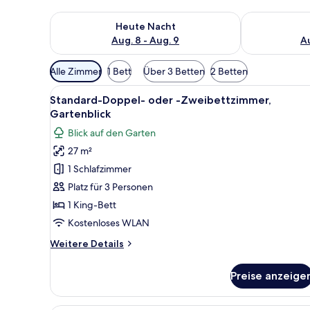
Überprüfe die Verfügbarkeit für heute Nacht, Aug. 8
Überprüfe die
Heute Nacht
Aug. 8 - Aug. 9
Au
Verfügbare
Alle Zimmer
1 Bett
Über 3 Betten
2 Betten
Filter
Alle
Ein Schlafzimmer mit einem gr
für
5
Standard-Doppel- oder -Zweibettzimmer,
Fotos
Zimmer
Gartenblick
für
Blick auf den Garten
Standard-
27 m²
Doppel-
1 Schlafzimmer
oder
-
Platz für 3 Personen
Zweibettzimmer,
1 King-Bett
Gartenblick
Kostenloses WLAN
anzeigen
Weitere
Weitere Details
Details
für
Preise anzeige
Standard-
Doppel-
oder