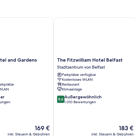
l and Gardens
The Fitzwilliam Hotel Belfast
The
tel and Gardens
The Fitzwilliam Hotel Belfast
Fitzwilliam
Stadtzentrum von Belfast
Hotel
Parkplätze verfügbar
Belfast
Kostenloses WLAN
Stadtzentrum
arkplätze
Restaurant
von
 WLAN
Klimaanlage
Belfast
9.6
ar
Außergewöhnlich
9,6
von
tungen
1.010 Bewertungen
10,
Außergewöhnlich,
1.010
Bewertungen
Der
Der
169 €
183 €
Preis
Preis
inkl. Steuern & Gebühren
inkl. Steuern & Gebühren