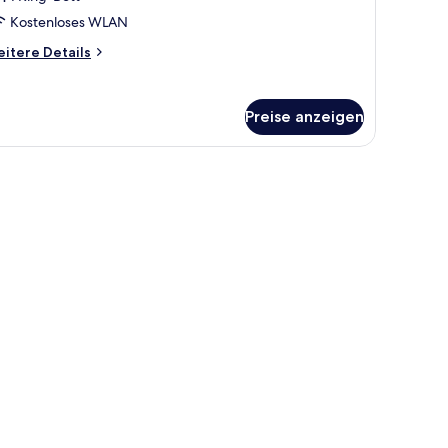
Kostenloses WLAN
itere
itere Details
tails
r
andard-
Preise anzeigen
ppelzimmer