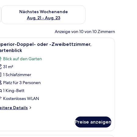
es Wochenende, Aug. 14 - Aug. 16.
Überprüfe die Verfügbarkeit für nächstes Wochenende, Aug. 2
Nächstes Wochenende
Aug. 21 - Aug. 23
Anzeige von 10 von 10 Zimmern
 mit Vorhängen.
großen Spiegel, einer Blumenvase und einem gerahmten Bild auf der Kommod
le
Ein Schlafzimmer mit einem großen Bett, zwei
3
uperior-Doppel- oder -Zweibettzimmer,
otos
rtenblick
ür
Blick auf den Garten
uperior-
31 m²
oppel-
1 Schlafzimmer
der
Platz für 3 Personen
weibettzimmer,
1 King-Bett
artenblick
Kostenloses WLAN
nzeigen
itere
itere Details
tails
r
Preise anzeigen
perior-
ppel-
er