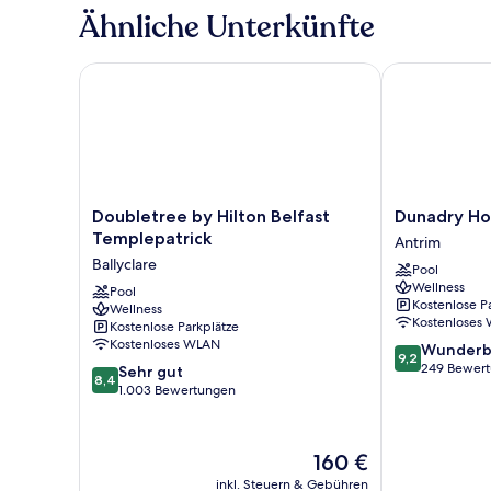
oder
Ähnliche Unterkünfte
-
Zweibettzimmer
Doubletree by Hilton Belfast Templepatrick
Dunadry Hote
Doubletree
Dunadry
Doubletree by Hilton Belfast
Dunadry Ho
by
Hotel
Templepatrick
Antrim
Hilton
and
Ballyclare
Pool
Belfast
Gardens
Wellness
Templepatrick
Pool
Antrim
Kostenlose P
Wellness
Ballyclare
Kostenloses
Kostenlose Parkplätze
Kostenloses WLAN
9.2
Wunderb
9,2
von
249 Bewer
8.4
Sehr gut
8,4
10,
von
1.003 Bewertungen
Wunderbar,
10,
249
Sehr
Bewertungen
gut,
Der
160 €
1.003
Preis
inkl. Steuern & Gebühren
Bewertungen