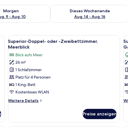
 - Aug. 9.
 Verfügbarkeit für morgen, Aug. 9 - Aug. 10.
Überprüfe die Verfügbarkeit für dies
Morgen
Dieses Wochenende
g. 9 - Aug. 10
Aug. 14 - Aug. 16
oßen Bett, einem Nachttisch, einer Lampe, einem Spiegel und einem Fenster
Alle
Ein hölzerner Waschtisch mit einem 
Al
6
Superior-Doppel- oder -Zweibettzimmer,
S
Fotos
F
Meerblick
Ga
für
f
Blick aufs Meer
Superior-
S
26 m²
Doppel-
D
1 Schlafzimmer
oder
o
-
-
Platz für 4 Personen
Zweibettzimmer,
Z
1 King-Bett
Meerblick
G
Kostenloses WLAN
anzeigen
a
Weitere
We
Weitere Details
We
Details
De
für
fü
n
Preise anzeigen
Superior-
Su
Doppel-
Do
oder
od