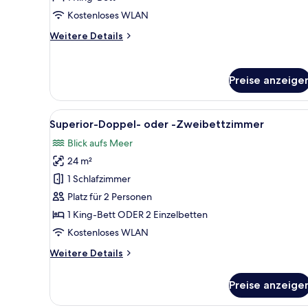
Kostenloses WLAN
Weitere
Weitere Details
Details
für
Signature-
Preise anzeige
Doppelzimmer,
Buchtblick
Alle
Superior-Doppel- oder -Zweib
4
Superior-Doppel- oder -Zweibettzimmer
Fotos
Blick aufs Meer
für
24 m²
Superior-
Doppel-
1 Schlafzimmer
oder
Platz für 2 Personen
-
1 King-Bett ODER 2 Einzelbetten
Zweibettzimmer
Kostenloses WLAN
anzeigen
Weitere
Weitere Details
Details
für
Preise anzeige
Superior-
Doppel-