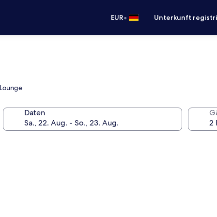
•
EUR
Unterkunft registr
r/Lounge
Daten
G