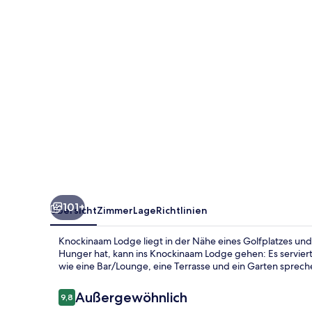
101+
Übersicht
Zimmer
Lage
Richtlinien
Knockinaam Lodge liegt in der Nähe eines Golfplatzes und
Hunger hat, kann ins Knockinaam Lodge gehen: Es servier
wie eine Bar/Lounge, eine Terrasse und ein Garten sprechen
Bewertungen
Außergewöhnlich
9,8
9,8 von 10.