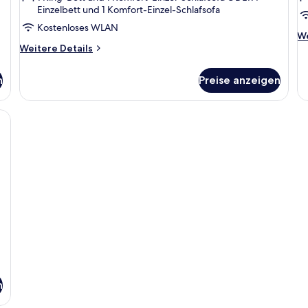
Einzelbett und 1 Komfort-Einzel-Schlafsofa
Kostenloses WLAN
We
We
Weitere
De
Weitere Details
Details
fü
für
St
n
Preise anzeigen
Signature-
Do
Zimmer
ettzimmer | Bettwäsche aus ägyptischer Baumwolle, hochwertige Bettwaren
n