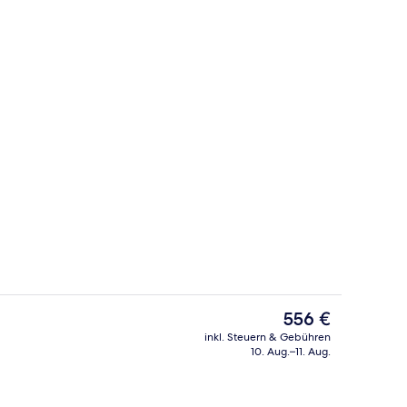
ch
Ausblick vom Zimmer
Der
556 €
aktuelle
inkl. Steuern & Gebühren
Preis
10. Aug.–11. Aug.
rspielplatz
Außenbereich
beträgt
556 €.