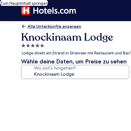
Zum Hauptinhalt springen
Alle Unterkünfte anzeigen
Knockinaam Lodge
5.0-
Sterne-
Lodge direkt am Strand in Stranraer mit Restaurant und Ba
Unterkunft
Wähle deine Daten, um Preise zu sehen
Wo soll’s hingehen?
Fotogalerie
von
Knockinaam
Lodge