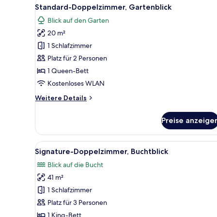
Alle
Ein Schlafzimmer mit einem Bet
6
-
Standard-Doppelzimmer, Gartenblick
Fotos
Zweibettzimmer,
Blick auf den Garten
Gartenblick
für
20 m²
Standard-
Doppelzimmer,
1 Schlafzimmer
Gartenblick
Platz für 2 Personen
anzeigen
1 Queen-Bett
Kostenloses WLAN
Weitere
Weitere Details
Details
für
Preise anzeige
Standard-
Doppelzimmer,
Gartenblick
Alle
Ein stilvoll eingerichtetes Sc
6
Signature-Doppelzimmer, Buchtblick
Fotos
Blick auf die Bucht
für
41 m²
Signature-
Doppelzimmer,
1 Schlafzimmer
Buchtblick
Platz für 3 Personen
anzeigen
1 King-Bett