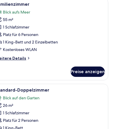
, einem Sessel, einem Nachttisch und Meerblick durch ein Fenster.
le
Ein ordentlich bezogenes Bett mit weißen Lak
6
amilienzimmer
otos
eibettzimmer,
Blick aufs Meer
rtenblick
ür
55 m²
amilienzimmer
nzeigen
1 Schlafzimmer
Platz für 6 Personen
1 King-Bett und 2 Einzelbetten
Kostenloses WLAN
itere
itere Details
tails
r
Preise anzeigen
milienzimmer
, einem Fernseher und einem Kamin.
m großen Bett, einer hölzernen Bank, einem Spiegel und einem Kleiderschra
le
Ein Schlafzimmer mit einem großen Bett, eine
6
tandard-Doppelzimmer
otos
Blick auf den Garten
ür
26 m²
tandard-
oppelzimmer
1 Schlafzimmer
nzeigen
Platz für 2 Personen
1 King-Bett