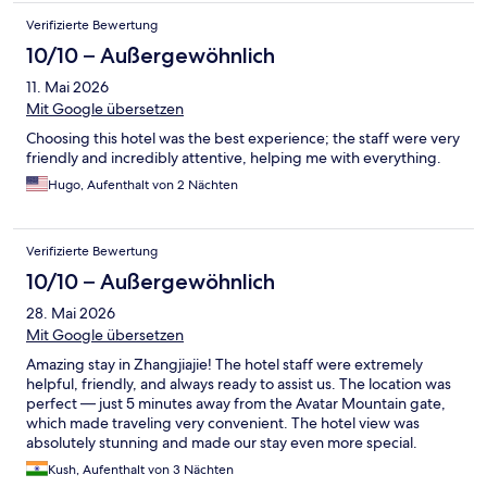
hier wirklich gut aufgehoben :)
Verifizierte Bewertung
10/10 – Außergewöhnlich
11. Mai 2026
Mit Google übersetzen
Choosing this hotel was the best experience; the staff were very
friendly and incredibly attentive, helping me with everything.
Hugo, Aufenthalt von 2 Nächten
Verifizierte Bewertung
10/10 – Außergewöhnlich
28. Mai 2026
Mit Google übersetzen
Amazing stay in Zhangjiajie! The hotel staff were extremely
helpful, friendly, and always ready to assist us. The location was
perfect — just 5 minutes away from the Avatar Mountain gate,
which made traveling very convenient. The hotel view was
absolutely stunning and made our stay even more special.
Highly recommended for anyone visiting Zhangjiajie!
Kush, Aufenthalt von 3 Nächten