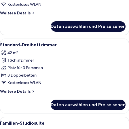
Kostenloses WLAN
Weitere
Weitere Details
Details
für
Daten auswählen und Preise sehen
Premium-
Zimmer
Alle
Ein Hotelzimmer mit zwei Betten, ein
8
Standard-Dreibettzimmer
Fotos
42 m²
für
1 Schlafzimmer
Standard-
Dreibettzimmer
Platz für 3 Personen
anzeigen
3 Doppelbetten
Kostenloses WLAN
Weitere
Weitere Details
Details
für
Daten auswählen und Preise sehen
Standard-
Dreibettzimmer
Alle
Ein Hotelzimmer mit Bett, Schreibtisc
14
Familien-Studiosuite
Fotos