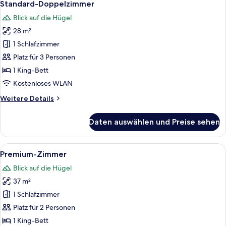
9
Schlafzimmer
Standard-Doppelzimmer
Fotos
Blick auf die Hügel
für
28 m²
Standard-
Doppelzimmer
1 Schlafzimmer
anzeigen
Platz für 3 Personen
1 King-Bett
Kostenloses WLAN
Weitere
Weitere Details
Details
für
Daten auswählen und Preise sehen
Standard-
Doppelzimmer
Alle
Premium-Zimmer | Terrasse/Patio
10
Premium-Zimmer
Fotos
Blick auf die Hügel
für
37 m²
Premium-
Zimmer
1 Schlafzimmer
anzeigen
Platz für 2 Personen
1 King-Bett