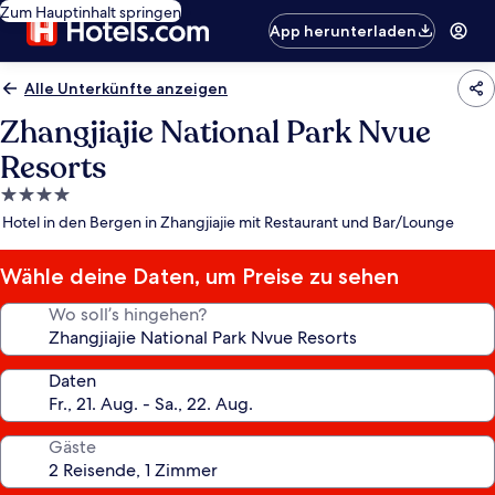
Zum Hauptinhalt springen
App herunterladen
Alle Unterkünfte anzeigen
Zhangjiajie National Park Nvue
Resorts
4.0-
Sterne-
Hotel in den Bergen in Zhangjiajie mit Restaurant und Bar/Lounge
Unterkunft
Wähle deine Daten, um Preise zu sehen
Wo soll’s hingehen?
Daten
Gäste