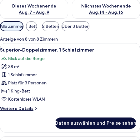
Überprüfe die Verfügbarkeit für dieses Wochenende, Aug. 7 - 
Überprüfe die Verfügbarkeit f
Dieses Wochenende
Nächstes Wochenende
Aug. 7 - Aug. 9
Aug. 14 - Aug. 16
Verfügbare
Alle Zimmer
1 Bett
2 Betten
Über 3 Betten
Filter
für
Anzeige von 8 von 8 Zimmern
Zimmer
Alle
Ein Schlafzimmer mit großem Fenster,
8
Superior-Doppelzimmer, 1 Schlafzimmer
Fotos
Blick auf die Berge
für
38 m²
Superior-
Doppelzimmer,
1 Schlafzimmer
1
Platz für 3 Personen
Schlafzimmer
1 King-Bett
anzeigen
Kostenloses WLAN
Weitere
Weitere Details
Details
für
Daten auswählen und Preise sehen
Superior-
Doppelzimmer,
1
Alle
Ein modernes Hotelzimmer mit einem g