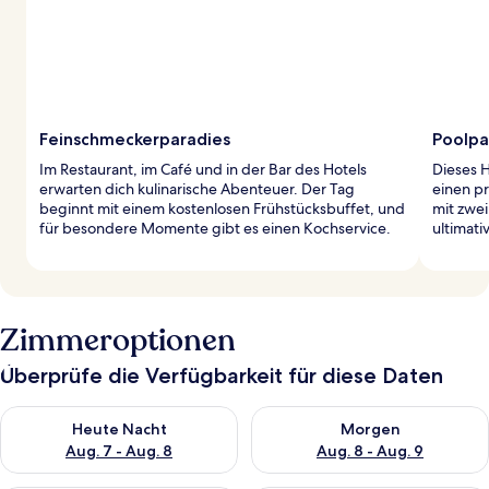
Feinschmeckerparadies
Poolpa
Im Restaurant, im Café und in der Bar des Hotels
Dieses 
erwarten dich kulinarische Abenteuer. Der Tag
einen pr
beginnt mit einem kostenlosen Frühstücksbuffet, und
mit zwe
für besondere Momente gibt es einen Kochservice.
ultimat
Zimmeroptionen
Überprüfe die Verfügbarkeit für diese Daten
Überprüfe die Verfügbarkeit für heute Nacht, Aug. 7 - Aug. 8.
Überprüfe die Verfügbarkeit f
Heute Nacht
Morgen
Aug. 7 - Aug. 8
Aug. 8 - Aug. 9