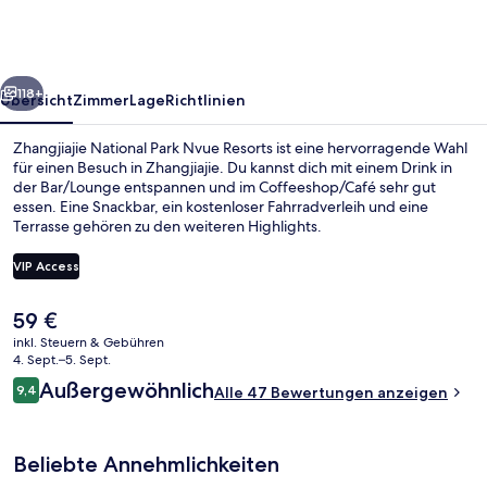
Nvue
Resorts
rück
Weiter
118+
Übersicht
Zimmer
Lage
Richtlinien
Zhangjiajie National Park Nvue Resorts ist eine hervorragende Wahl
für einen Besuch in Zhangjiajie. Du kannst dich mit einem Drink in
der Bar/Lounge entspannen und im Coffeeshop/Café sehr gut
essen. Eine Snackbar, ein kostenloser Fahrradverleih und eine
Terrasse gehören zu den weiteren Highlights.
VIP Access
Der
59 €
Superior-Doppelzimmer, 1 Schlafzimmer
aktuelle
inkl. Steuern & Gebühren
Preis
4. Sept.–5. Sept.
beträgt
Bewertungen
Außergewöhnlich
9,4
Alle 47 Bewertungen anzeigen
59 €.
9,4 von 10.
Beliebte Annehmlichkeiten