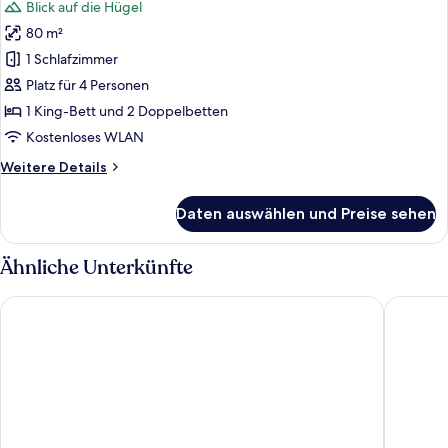
Blick auf die Hügel
für
80 m²
Familien-
Studiosuite
1 Schlafzimmer
anzeigen
Platz für 4 Personen
1 King-Bett und 2 Doppelbetten
Kostenloses WLAN
Weitere
Weitere Details
Details
für
Daten auswählen und Preise sehen
Familien-
Studiosuite
Ähnliche Unterkünfte
FunGee S Hotel Zhangjiajie National Park
Hampton 