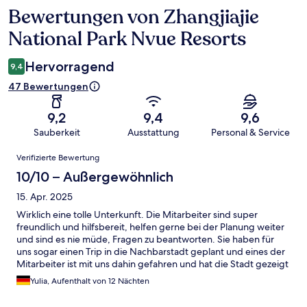
Bewertungen von Zhangjiajie
Bewertungen
National Park Nvue Resorts
Hervorragend
9,4
47 Bewertungen
9,2
9,4
9,6
Sauberkeit
Ausstattung
Personal & Service
Bewertungen
Verifizierte Bewertung
10/10 – Außergewöhnlich
15. Apr. 2025
Wirklich eine tolle Unterkunft. Die Mitarbeiter sind super
freundlich und hilfsbereit, helfen gerne bei der Planung weiter
und sind es nie müde, Fragen zu beantworten. Sie haben für
uns sogar einen Trip in die Nachbarstadt geplant und eines der
Mitarbeiter ist mit uns dahin gefahren und hat die Stadt gezeigt
:) Und als wir Medikamente gebraucht haben, hat ein
Yulia, Aufenthalt von 12 Nächten
Mitarbeiter uns zum Arzt gefahren und hat sich mit um die
Übersetzung gekümmert. Also sehr empfehlenswert, man ist