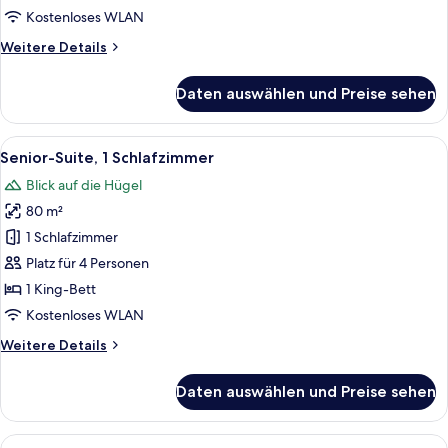
Kostenloses WLAN
Weitere
Weitere Details
Details
für
Daten auswählen und Preise sehen
Standard-
Zweibettzimmer
Alle
Ein Hotelzimmer mit Bett, Schreibtisch
8
Senior-Suite, 1 Schlafzimmer
Fotos
Blick auf die Hügel
für
80 m²
Senior-
Suite,
1 Schlafzimmer
1
Platz für 4 Personen
Schlafzimmer
1 King-Bett
anzeigen
Kostenloses WLAN
Weitere
Weitere Details
Details
für
Daten auswählen und Preise sehen
Senior-
Suite,
1
Alle
Ein Hotelzimmer mit Bett, Schreibtisc