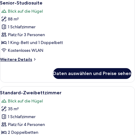
14
Schlafzimmer
Senior-Studiosuite
Fotos
Blick auf die Hügel
für
88 m²
Senior-
Studiosuite
1 Schlafzimmer
anzeigen
Platz für 3 Personen
1 King-Bett und 1 Doppelbett
Kostenloses WLAN
Weitere
Weitere Details
Details
für
Daten auswählen und Preise sehen
Senior-
Studiosuite
Alle
Ein Schlafzimmer mit großem Fenster, 
9
Standard-Zweibettzimmer
Fotos
Blick auf die Hügel
für
35 m²
Standard-
Zweibettzimmer
1 Schlafzimmer
anzeigen
Platz für 4 Personen
2 Doppelbetten