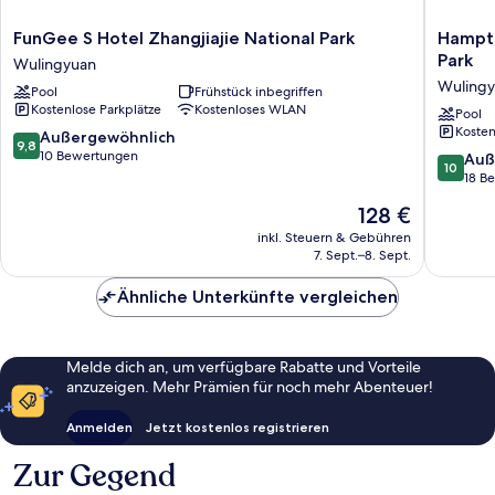
FunGee
Hampto
FunGee S Hotel Zhangjiajie National Park
Hampto
S
by
Park
Wulingyuan
Hotel
Hilton
Wuling
Pool
Frühstück inbegriffen
Zhangjiajie
Zhangjia
Kostenlose Parkplätze
Kostenloses WLAN
National
National
Pool
Kosten
Park
Forest
9.8
Außergewöhnlich
9,8
Wulingyuan
Park
von
10 Bewertungen
10.0
Auß
10
Wulingy
10,
von
18 B
Außergewöhnlich,
10,
Der
128 €
10
Außerge
Preis
Bewertungen
18
inkl. Steuern & Gebühren
beträgt
7. Sept.–8. Sept.
Bewert
128 €
Ähnliche Unterkünfte vergleichen
Melde dich an, um verfügbare Rabatte und Vorteile
anzuzeigen. Mehr Prämien für noch mehr Abenteuer!
Anmelden
Jetzt kostenlos registrieren
Zur Gegend