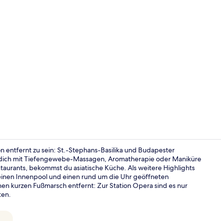
Influencer-
entfernt zu sein: St.-Stephans-Basilika und Budapester
 dich mit Tiefengewebe-Massagen, Aromatherapie oder Maniküre
aurants, bekommst du asiatische Küche. Als weitere Highlights
Innenpool, g
 einen Innenpool und einen rund um die Uhr geöffneten
inen kurzen Fußmarsch entfernt: Zur Station Opera sind es nur
ten.