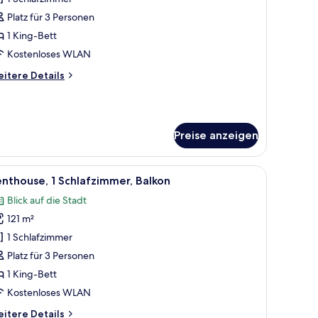
Platz für 3 Personen
edroom
1 King-Bett
ite,
Kostenloses WLAN
itere
itere Details
ing,
tails
pera
r
ouse
ite,
iew
Preise anzeigen
nzeigen
edroom
ite,
 großen Flachbildfernseher.
roßen Bett, einem Schreibtisch und einer Sitzecke.
le
Ein modernes Wohnzimmer mit Sofa, zwei Sess
11
nthouse, 1 Schlafzimmer, Balkon
otos
ng,
Blick auf die Stadt
pera
ür
ouse
121 m²
enthouse,
ew
1 Schlafzimmer
chlafzimmer,
Platz für 3 Personen
alkon
1 King-Bett
nzeigen
Kostenloses WLAN
itere
itere Details