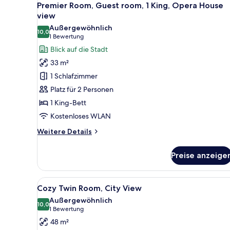
5
1
Premier Room, Guest room, 1 King, Opera House
Fotos
King,
view
City
für
Außergewöhnlich
view
10,0
Premier
10,0 von 10
(1
1 Bewertung
Room,
Bewertung)
Blick auf die Stadt
Guest
33 m²
room,
1 Schlafzimmer
1
Platz für 2 Personen
King,
1 King-Bett
Opera
Kostenloses WLAN
House
view
Weitere
Weitere Details
anzeigen
Details
für
Preise anzeige
Premier
Room,
Guest
Alle
Ein Hotelzimmer mit zwei Bette
6
room,
Cozy Twin Room, City View
Fotos
1
Außergewöhnlich
King,
für
10,0
10,0 von 10
(1
1 Bewertung
Opera
Cozy
Bewertung)
48 m²
House
Twin