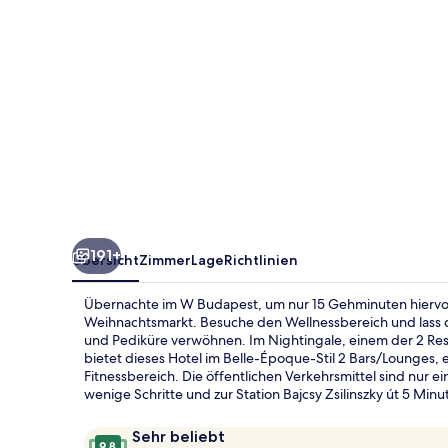
191+
Übersicht
Zimmer
Lage
Richtlinien
Übernachte im W Budapest, um nur 15 Gehminuten hiervon 
Weihnachtsmarkt. Besuche den Wellnessbereich und lass
und Pediküre verwöhnen. Im Nightingale, einem der 2 Rest
bietet dieses Hotel im Belle-Époque-Stil 2 Bars/Lounges,
Fitnessbereich. Die öffentlichen Verkehrsmittel sind nur e
wenige Schritte und zur Station Bajcsy Zsilinszky út 5 Minu
Bewertungen
9,8
Sehr beliebt