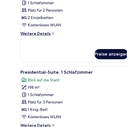
view
1 Schlafzimmer
Room,
Platz für 2 Personen
City
2 Einzelbetten
View
Kostenloses WLAN
anzeigen
Weitere
Weitere Details
Details
für
Cozy
Twin
Preise anzeige
Room,
City
Alle
Ein modernes Wohnzimmer mit
View
11
Presidential-Suite, 1 Schlafzimmer
Fotos
Blick auf die Stadt
für
198 m²
Presidential-
Suite,
1 Schlafzimmer
1
Platz für 3 Personen
Schlafzimmer
1 King-Bett
anzeigen
Kostenloses WLAN
Weitere
Weitere Details