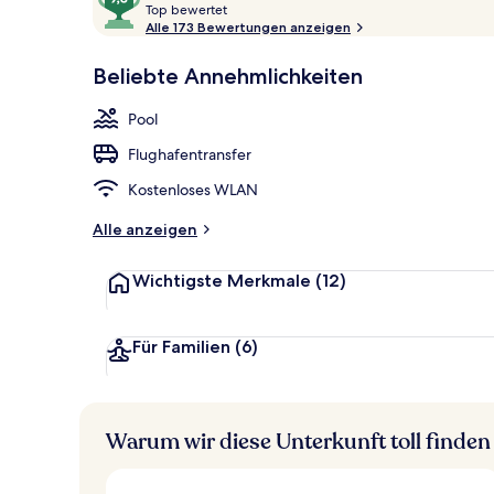
T
von
Top bewertet
Außenbereic
o
Alle 173 Bewertungen anzeigen
10,
p
Sehr
Beliebte Annehmlichkeiten
beliebt
b
e
Pool
w
e
Flughafentransfer
r
t
Kostenloses WLAN
e
t
Alle anzeigen
Wichtigste Merkmale
(12)
Für Familien
(6)
Warum wir diese Unterkunft toll finden