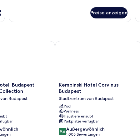
Details
De
für
fü
n
Preise anzeigen
Superior-
Pe
Suite,
1
1 King-
Sc
Bett
Ba
l, Budapest, Autograph Collection
Kempinski Hotel Corvinus Budapest
Kempinski
otel, Budapest,
Kempinski Hotel Corvinus
Hotel
Collection
Budapest
Corvinus
 von Budapest
Stadtzentrum von Budapest
Budapest
Stadtzentrum
Pool
Wellness
von
aubt
Haustiere erlaubt
Budapest
erfügbar
Parkplätze verfügbar
9.6
wöhnlich
Außergewöhnlich
9,6
von
tungen
1.005 Bewertungen
10,