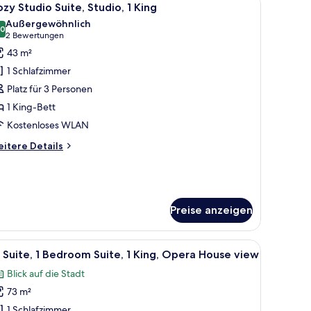
8
zy Studio Suite, Studio, 1 King
otos
Außergewöhnlich
ür
,0
10,0 von 10
(2
2 Bewertungen
ozy
Bewertungen)
43 m²
tudio
1 Schlafzimmer
ite,
Platz für 3 Personen
tudio,
1 King-Bett
Kostenloses WLAN
ing
nzeigen
itere
itere Details
tails
r
zy
udio
ite,
Preise anzeigen
udio,
em großen Fenster, einer dekorativen Wandverkleidung und einem Nachttisc
ng
le
Ein modernes Hotelzimmer mit einem großen Be
5
Suite, 1 Bedroom Suite, 1 King, Opera House view
otos
Blick auf die Stadt
ür
73 m²
W
ite,
1 Schlafzimmer