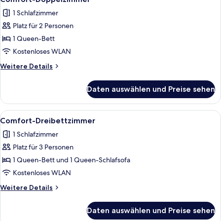
Fotos
1 Schlafzimmer
für
Platz für 2 Personen
Comfort-
Doppelzimmer
1 Queen-Bett
anzeigen
Kostenloses WLAN
Weitere
Weitere Details
Details
für
Daten auswählen und Preise sehen
Comfort-
Doppelzimmer
Alle
Ein Hotelzimmer mit einem Bett, einem
2
Comfort-Dreibettzimmer
Fotos
1 Schlafzimmer
für
Platz für 3 Personen
Comfort-
Dreibettzimmer
1 Queen-Bett und 1 Queen-Schlafsofa
anzeigen
Kostenloses WLAN
Weitere
Weitere Details
Details
für
Daten auswählen und Preise sehen
Comfort-