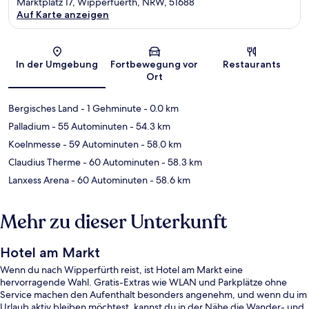
Marktplatz 17, Wipperfuerth, NRW, 51688
Auf Karte anzeigen
Karte
In der Umgebung
Fortbewegung vor
Restaurants
Ort
Bergisches Land
- 1 Gehminute
- 0.0 km
Palladium
- 55 Autominuten
- 54.3 km
Koelnmesse
- 59 Autominuten
- 58.0 km
Claudius Therme
- 60 Autominuten
- 58.3 km
Lanxess Arena
- 60 Autominuten
- 58.6 km
Mehr zu dieser Unterkunft
Hotel am Markt
Wenn du nach Wipperfürth reist, ist Hotel am Markt eine
hervorragende Wahl. Gratis-Extras wie WLAN und Parkplätze ohne
Service machen den Aufenthalt besonders angenehm, und wenn du im
Urlaub aktiv bleiben möchtest, kannst du in der Nähe die Wander- und