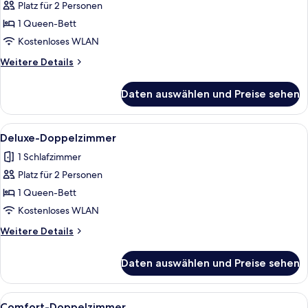
Platz für 2 Personen
Standard-
Doppelzimmer
1 Queen-Bett
anzeigen
Kostenloses WLAN
Weitere
Weitere Details
Details
für
Daten auswählen und Preise sehen
Standard-
Doppelzimmer
Alle
Ein modernes Hotelzimmer mit einer 
2
Deluxe-Doppelzimmer
Fotos
1 Schlafzimmer
für
Platz für 2 Personen
Deluxe-
Doppelzimmer
1 Queen-Bett
anzeigen
Kostenloses WLAN
Weitere
Weitere Details
Details
für
Daten auswählen und Preise sehen
Deluxe-
Doppelzimmer
Alle
Ein modernes Hotelzimmer mit einer 
3
Comfort-Doppelzimmer