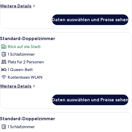
Weitere
Weitere Details
Details
für
Daten auswählen und Preise sehen
Standard-
Doppelzimmer
Alle
Ein Hotelzimmer mit Bett, Nachttisch
2
Standard-Doppelzimmer
Fotos
Blick auf die Stadt
für
1 Schlafzimmer
Standard-
Doppelzimmer
Platz für 2 Personen
anzeigen
1 Queen-Bett
Kostenloses WLAN
Weitere
Weitere Details
Details
für
Daten auswählen und Preise sehen
Standard-
Doppelzimmer
Alle
Ein Hotelzimmer mit Bett, Nachttisch
2
Standard-Doppelzimmer
Fotos
1 Schlafzimmer
für