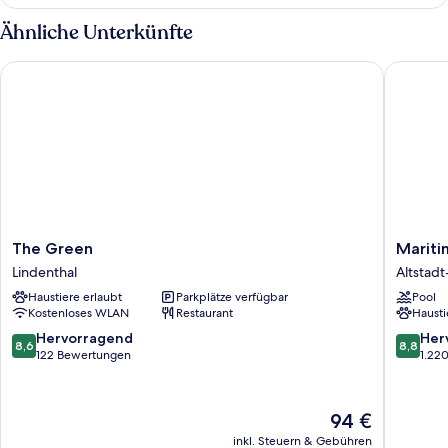
Dreibettzimmer
Ähnliche Unterkünfte
The Green
Maritim 
The
Maritim
The Green
Mariti
Green
Hotel
Lindenthal
Altstad
Lindenthal
Köln
Haustiere erlaubt
Parkplätze verfügbar
Pool
Altstadt
Kostenloses WLAN
Restaurant
Hausti
Nord
8.6
8.8
Hervorragend
Her
8,6
8,8
von
von
122 Bewertungen
1.22
10,
10,
Hervorragend,
Hervorr
122
1.220
Der
94 €
Bewertungen
Bewert
Preis
inkl. Steuern & Gebühren