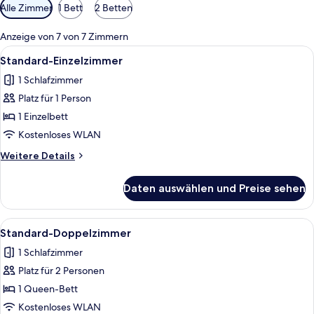
Verfügbare
Alle Zimmer
1 Bett
2 Betten
Filter
für
Anzeige von 7 von 7 Zimmern
Zimmer
Alle
Ein Schlafzimmer mit einem Bett, eine
1
Standard-Einzelzimmer
Fotos
1 Schlafzimmer
für
Platz für 1 Person
Standard-
Einzelzimmer
1 Einzelbett
anzeigen
Kostenloses WLAN
Weitere
Weitere Details
Details
für
Daten auswählen und Preise sehen
Standard-
Einzelzimmer
Alle
Ein Hotelzimmer mit Bett, Nachttisch
2
Standard-Doppelzimmer
Fotos
1 Schlafzimmer
für
Platz für 2 Personen
Standard-
Doppelzimmer
1 Queen-Bett
anzeigen
Kostenloses WLAN