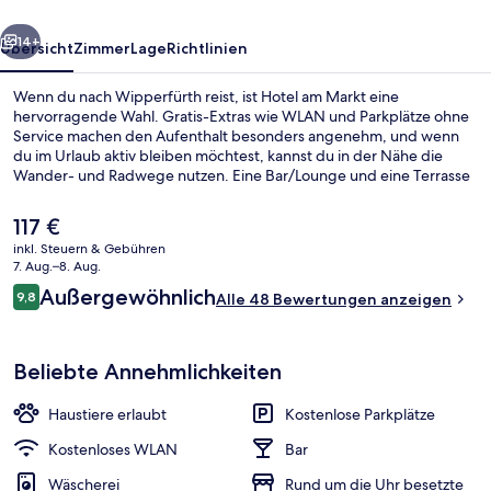
rück
Weiter
14+
Übersicht
Zimmer
Lage
Richtlinien
Wenn du nach Wipperfürth reist, ist Hotel am Markt eine
hervorragende Wahl. Gratis-Extras wie WLAN und Parkplätze ohne
Service machen den Aufenthalt besonders angenehm, und wenn
du im Urlaub aktiv bleiben möchtest, kannst du in der Nähe die
Wander- und Radwege nutzen. Eine Bar/Lounge und eine Terrasse
gehören ebenfalls zum Angebot.
Der
117 €
aktuelle
inkl. Steuern & Gebühren
Preis
7. Aug.–8. Aug.
Außenbereich
beträgt
Bewertungen
Außergewöhnlich
9,8
Alle 48 Bewertungen anzeigen
117 €.
9,8 von 10.
Beliebte Annehmlichkeiten
Haustiere erlaubt
Kostenlose Parkplätze
Kostenloses WLAN
Bar
Wäscherei
Rund um die Uhr besetzte