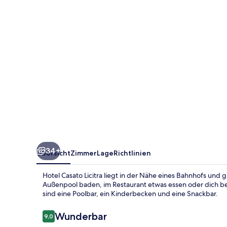
34+
Übersicht
Zimmer
Lage
Richtlinien
Hotel Casato Licitra liegt in der Nähe eines Bahnhofs und
Außenpool baden, im Restaurant etwas essen oder dich be
sind eine Poolbar, ein Kinderbecken und eine Snackbar.
Bewertungen
Wunderbar
9,0
9,0 von 10.