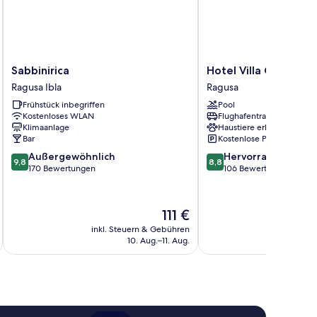
Sabbinirica
Hotel
Sabbinirica
Hotel Villa Carlotta
Ragusa
Villa
Ragusa Ibla
Ragusa
Ibla
Carlotta
Frühstück inbegriffen
Pool
Ragusa
Kostenloses WLAN
Flughafentransfer
Klimaanlage
Haustiere erlaubt
Bar
Kostenlose Parkplätze
9.8
8.8
Außergewöhnlich
Hervorragend
9,8
8,8
von
von
170 Bewertungen
106 Bewertungen
10,
10,
Außergewöhnlich,
Hervorragend,
170
106
Der
111 €
Bewertungen
Bewertungen
Preis
inkl. Steuern & Gebühren
inkl. S
beträgt
10. Aug.–11. Aug.
111 €