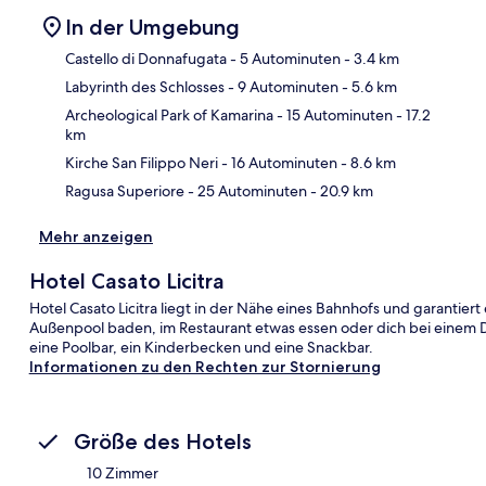
In der Umgebung
Castello di Donnafugata
- 5 Autominuten
- 3.4 km
Labyrinth des Schlosses
- 9 Autominuten
- 5.6 km
Kar
Archeological Park of Kamarina
- 15 Autominuten
- 17.2
km
Kirche San Filippo Neri
- 16 Autominuten
- 8.6 km
Ragusa Superiore
- 25 Autominuten
- 20.9 km
Mehr anzeigen
Hotel Casato Licitra
Hotel Casato Licitra liegt in der Nähe eines Bahnhofs und garantie
Außenpool baden, im Restaurant etwas essen oder dich bei einem D
eine Poolbar, ein Kinderbecken und eine Snackbar.
Informationen zu den Rechten zur Stornierung
Größe des Hotels
10 Zimmer