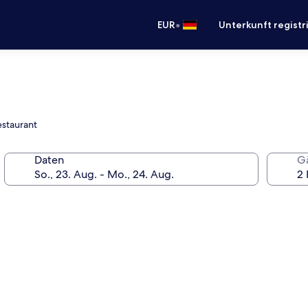
•
EUR
Unterkunft registr
estaurant
Daten
G