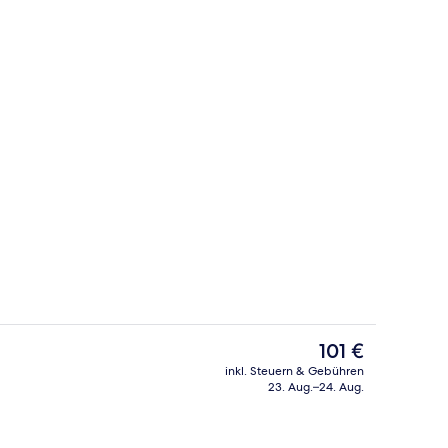
Unterkunftsgelände
Der
101 €
aktuelle
inkl. Steuern & Gebühren
Preis
23. Aug.–24. Aug.
ppelzimmer | Hochwertige Bettwaren, Daunenbettdecken, Minibar, Zimmers
Rezeption
beträgt
101 €.