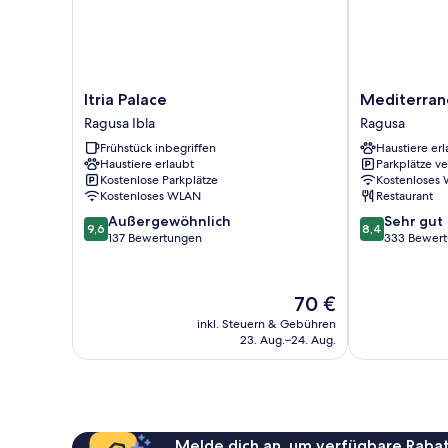
Itria
Mediterraneo
Itria Palace
Mediterran
Palace
Palace
Ragusa Ibla
Ragusa
Ragusa
Hotel
Frühstück inbegriffen
Haustiere erl
Ibla
Ragusa
Haustiere erlaubt
Parkplätze v
Kostenlose Parkplätze
Kostenloses
Kostenloses WLAN
Restaurant
9.6
8.4
Außergewöhnlich
Sehr gut
9,6
8,4
von
von
137 Bewertungen
333 Bewer
10,
10,
Außergewöhnlich,
Sehr
137
gut,
Der
70 €
Bewertungen
333
Preis
inkl. Steuern & Gebühren
Bewertungen
beträgt
23. Aug.–24. Aug.
70 €
Melde dich an, um verfügbare Rabat