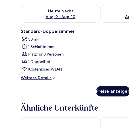
Überprüfe die Verfügbarkeit für heute Nacht, Aug. 9
Überprüfe die
Heute Nacht
Aug. 9 - Aug. 10
Au
Alle
Ein Schlafzimmer mit einem Be
2
Standard-Doppelzimmer
Fotos
33 m²
für
1 Schlafzimmer
Standard-
Doppelzimmer
Platz für 3 Personen
anzeigen
1 Doppelbett
Kostenloses WLAN
Weitere
Weitere Details
Details
für
Preise anzeige
Standard-
Doppelzimmer
Ähnliche Unterkünfte
Itria Palace
Mediterraneo