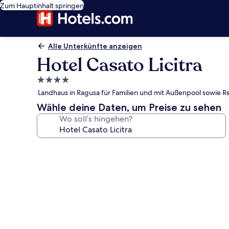
Zum Hauptinhalt springen
Alle Unterkünfte anzeigen
Hotel Casato Licitra
4.0-
Sterne-
Landhaus in Ragusa für Familien und mit Außenpool sowie R
Unterkunft
Wähle deine Daten, um Preise zu sehen
Wo soll’s hingehen?
Fotogalerie
von
Hotel
Casato
Licitra