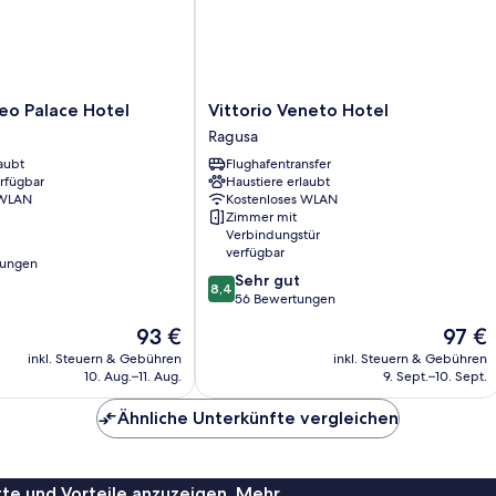
Vittorio
eo Palace Hotel
Vittorio Veneto Hotel
Veneto
Ragusa
Hotel
aubt
Flughafentransfer
Ragusa
erfügbar
Haustiere erlaubt
 WLAN
Kostenloses WLAN
Zimmer mit
Verbindungstür
verfügbar
tungen
8.4
Sehr gut
8,4
von
56 Bewertungen
10,
Der
Der
93 €
97 €
Sehr
Preis
Preis
gut,
inkl. Steuern & Gebühren
inkl. Steuern & Gebühren
beträgt
beträgt
10. Aug.–11. Aug.
9. Sept.–10. Sept.
56
93 €
97 €
Bewertungen
Ähnliche Unterkünfte vergleichen
te und Vorteile anzuzeigen. Mehr