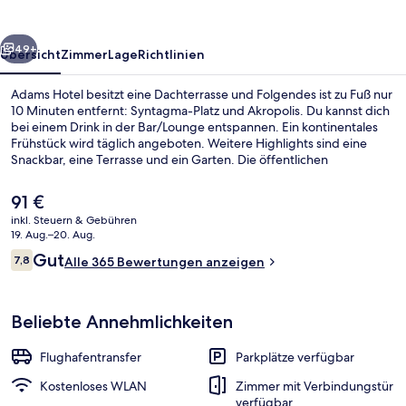
rück
Weiter
49+
Übersicht
Zimmer
Lage
Richtlinien
Adams Hotel besitzt eine Dachterrasse und Folgendes ist zu Fuß nur
10 Minuten entfernt: Syntagma-Platz und Akropolis. Du kannst dich
bei einem Drink in der Bar/Lounge entspannen. Ein kontinentales
Frühstück wird täglich angeboten. Weitere Highlights sind eine
Snackbar, eine Terrasse und ein Garten. Die öffentlichen
Verkehrsmittel sind nur einen kurzen Fußmarsch entfernt: Zur U-
Bahn-Haltestelle Akropoli sind es 4 Minuten und zur
Der
91 €
Straßenbahnhaltestelle Zappio 8 Minuten.
aktuelle
inkl. Steuern & Gebühren
Preis
19. Aug.–20. Aug.
Balkon
beträgt
Bewertungen
Gut
7,8
Alle 365 Bewertungen anzeigen
91 €.
7,8 von 10.
Beliebte Annehmlichkeiten
Flughafentransfer
Parkplätze verfügbar
Kostenloses WLAN
Zimmer mit Verbindungstür
verfügbar