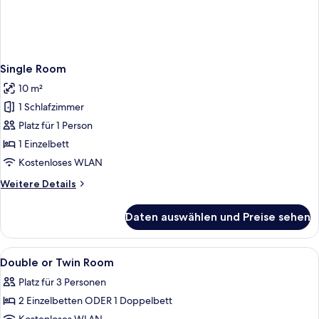
Single Room
10 m²
1 Schlafzimmer
Platz für 1 Person
1 Einzelbett
Kostenloses WLAN
Weitere
Weitere Details
Details
für
Daten auswählen und Preise sehen
Single
Room
Alle
Ein Hotelzimmer mit zwei Betten, ein
24
Double or Twin Room
Fotos
Platz für 3 Personen
für
2 Einzelbetten ODER 1 Doppelbett
Double