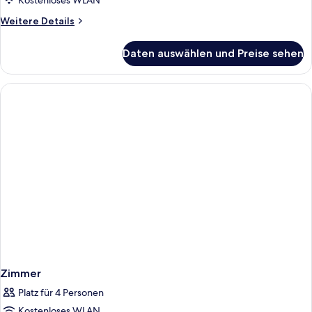
or
Kostenloses WLAN
Twin
Weitere
Weitere Details
Room
Details
für
anzeigen
Daten auswählen und Preise sehen
Double
or
Twin
Room
Zimmer
Platz für 4 Personen
Kostenloses WLAN