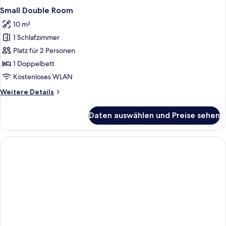
Small Double Room
10 m²
1 Schlafzimmer
Platz für 2 Personen
1 Doppelbett
Kostenloses WLAN
Weitere
Weitere Details
Details
für
Daten auswählen und Preise sehen
Small
Double
Room