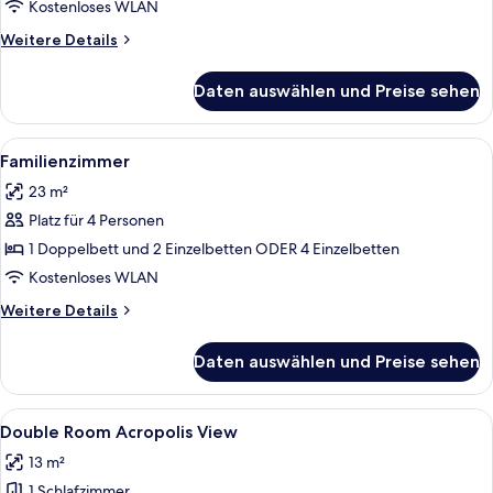
Kostenloses WLAN
Weitere
Weitere Details
Details
für
Daten auswählen und Preise sehen
Dreibettzimmer
Alle
Ein ordentlich bezogenes Bett mit wei
5
Familienzimmer
Fotos
23 m²
für
Platz für 4 Personen
Familienzimmer
anzeigen
1 Doppelbett und 2 Einzelbetten ODER 4 Einzelbetten
Kostenloses WLAN
Weitere
Weitere Details
Details
für
Daten auswählen und Preise sehen
Familienzimmer
Alle
Eine Dachterrasse mit einem Marmorti
1
Double Room Acropolis View
Fotos
13 m²
für
1 Schlafzimmer