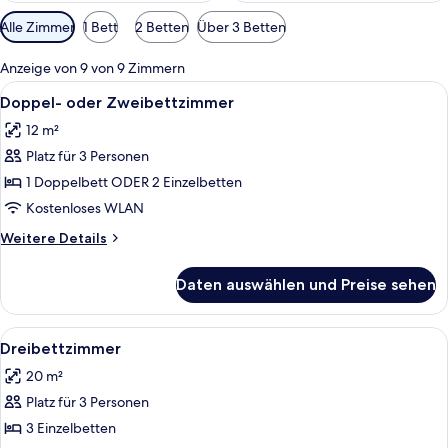
Verfügbare
Alle Zimmer
1 Bett
2 Betten
Über 3 Betten
Filter
für
Anzeige von 9 von 9 Zimmern
Zimmer
Alle
Ein ordentlich bezogenes Bett mit wei
5
Doppel- oder Zweibettzimmer
Fotos
12 m²
für
Platz für 3 Personen
Doppel-
oder
1 Doppelbett ODER 2 Einzelbetten
Zweibettzimmer
Kostenloses WLAN
anzeigen
Weitere
Weitere Details
Details
für
Daten auswählen und Preise sehen
Doppel-
oder
Zweibettzimmer
Alle
Ein Hotelzimmer mit zwei Einzelbetten
5
Dreibettzimmer
Fotos
20 m²
für
Platz für 3 Personen
Dreibettzimmer
anzeigen
3 Einzelbetten