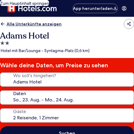
Zum Hauptinhalt springen
App herunterladen
Alle Unterkünfte anzeigen
Adams Hotel
2.0-
Sterne-
Hotel mit Bar/Lounge - Syntagma-Platz (0,6 km)
Unterkunft
Wähle deine Daten, um Preise zu sehen
Wo soll’s hingehen?
Daten
Gäste
Suchen