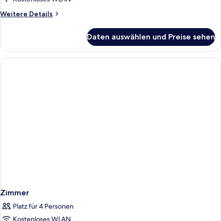
Weitere
Weitere Details
Details
für
Daten auswählen und Preise sehen
Zimmer
Zimmer
Platz für 4 Personen
Kostenloses WLAN