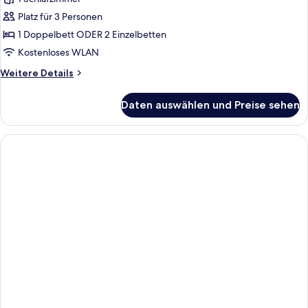
Double
Room
Platz für 3 Personen
Acropolis
1 Doppelbett ODER 2 Einzelbetten
View
Kostenloses WLAN
anzeigen
Weitere
Weitere Details
Details
für
Daten auswählen und Preise sehen
Double
Room
Acropolis
View