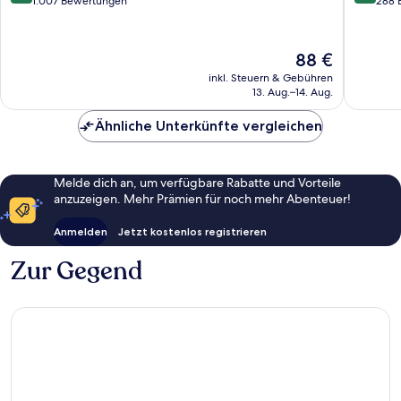
von
von
1.007 Bewertungen
288 
10,
10,
Sehr
Wunder
gut,
288
Der
88 €
1.007
Bewert
Preis
inkl. Steuern & Gebühren
Bewertungen
beträgt
13. Aug.–14. Aug.
88 €
Ähnliche Unterkünfte vergleichen
Melde dich an, um verfügbare Rabatte und Vorteile
anzuzeigen. Mehr Prämien für noch mehr Abenteuer!
Anmelden
Jetzt kostenlos registrieren
Zur Gegend