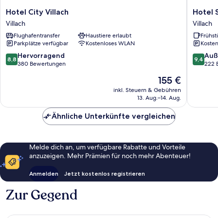
Hotel
Hotel
Hotel City Villach
Hotel 
City
Seven
Villach
Villach
Villach
Villach
Flughafentransfer
Haustiere erlaubt
Frühst
Villach
Parkplätze verfügbar
Kostenloses WLAN
Kosten
8.8
9.4
Hervorragend
Auß
8,8
9,4
von
von
380 Bewertungen
222 
10,
10,
Der
155 €
Hervorragend,
Außerge
Preis
380
222
inkl. Steuern & Gebühren
beträgt
13. Aug.–14. Aug.
Bewertungen
Bewert
155 €
Ähnliche Unterkünfte vergleichen
Melde dich an, um verfügbare Rabatte und Vorteile
anzuzeigen. Mehr Prämien für noch mehr Abenteuer!
Anmelden
Jetzt kostenlos registrieren
Zur Gegend