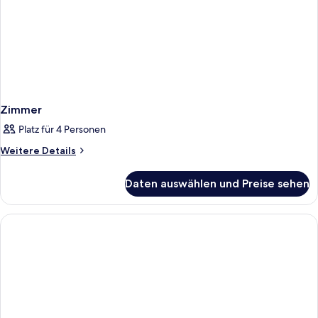
Zimmer
Platz für 4 Personen
Weitere
Weitere Details
Details
für
Daten auswählen und Preise sehen
Zimmer