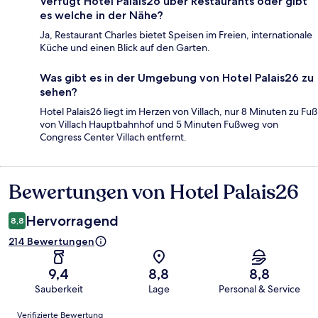
Verfügt Hotel Palais26 über Restaurants oder gibt
es welche in der Nähe?
Ja, Restaurant Charles bietet Speisen im Freien, internationale
Küche und einen Blick auf den Garten.
Was gibt es in der Umgebung von Hotel Palais26 zu
sehen?
Hotel Palais26 liegt im Herzen von Villach, nur 8 Minuten zu Fuß
von Villach Hauptbahnhof und 5 Minuten Fußweg von
Congress Center Villach entfernt.
Bewertungen von Hotel Palais26
Bewertungen
Hervorragend
8,8
214 Bewertungen
9,4
8,8
8,8
Sauberkeit
Lage
Personal & Service
Bewertungen
Verifizierte Bewertung