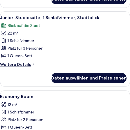
Superior-
Doppelzimmer,
1
Alle
Ein großzügiger Wohnbereich mit eine
6
Schlafzimmer
Junior-Studiosuite, 1 Schlafzimmer, Stadtblick
Fotos
Blick auf die Stadt
für
22 m²
Junior-
Studiosuite,
1 Schlafzimmer
1
Platz für 3 Personen
Schlafzimmer,
1 Queen-Bett
Stadtblick
Weitere
Weitere Details
anzeigen
Details
für
Daten auswählen und Preise sehen
Junior-
Studiosuite,
1
Alle
Ein Hotelzimmer mit einem Bett, eine
2
Schlafzimmer,
Economy Room
Fotos
Stadtblick
12 m²
für
1 Schlafzimmer
Economy
Room
Platz für 2 Personen
anzeigen
1 Queen-Bett