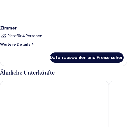
Zimmer
Platz für 4 Personen
Weitere
Weitere Details
Details
für
Daten auswählen und Preise sehen
Zimmer
Ähnliche Unterkünfte
Hotel City Villach
Hotel Se