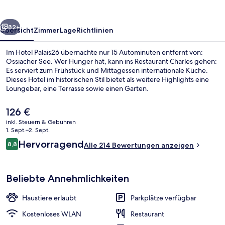
rück
Weiter
82+
Übersicht
Zimmer
Lage
Richtlinien
Im Hotel Palais26 übernachte nur 15 Autominuten entfernt von:
Ossiacher See. Wer Hunger hat, kann ins Restaurant Charles gehen:
Es serviert zum Frühstück und Mittagessen internationale Küche.
Dieses Hotel im historischen Stil bietet als weitere Highlights eine
Loungebar, eine Terrasse sowie einen Garten.
Der
126 €
aktuelle
inkl. Steuern & Gebühren
Preis
1. Sept.–2. Sept.
Sonnenterrasse
beträgt
Bewertungen
Hervorragend
8,8
Alle 214 Bewertungen anzeigen
126 €.
8,8 von 10.
Beliebte Annehmlichkeiten
Haustiere erlaubt
Parkplätze verfügbar
Kostenloses WLAN
Restaurant