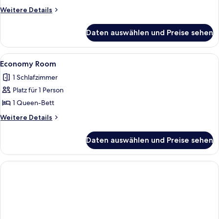
Weitere
Weitere Details
Details
für
Daten auswählen und Preise sehen
Economy
Room
Alle
Ein Hotelzimmer mit einem Bett, eine
2
Economy Room
Fotos
1 Schlafzimmer
für
Platz für 1 Person
Economy
Room
1 Queen-Bett
anzeigen
Weitere
Weitere Details
Details
für
Daten auswählen und Preise sehen
Economy
Room