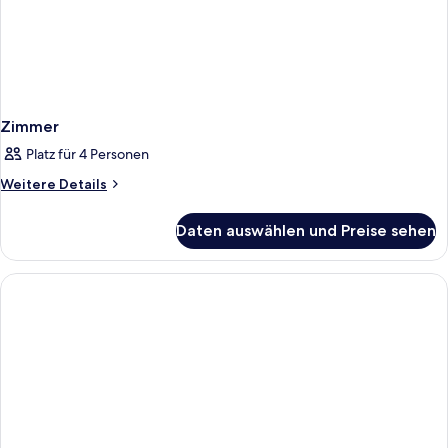
Zimmer
Platz für 4 Personen
Weitere
Weitere Details
Details
für
Daten auswählen und Preise sehen
Zimmer