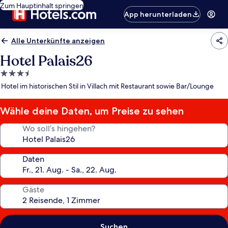
Zum Hauptinhalt springen
App herunterladen
Alle Unterkünfte anzeigen
Hotel Palais26
3.5-
Sterne-
Hotel im historischen Stil in Villach mit Restaurant sowie Bar/Lounge
Unterkunft
Wähle deine Daten, um Preise zu sehen
Wo soll’s hingehen?
Daten
Gäste
Suchen