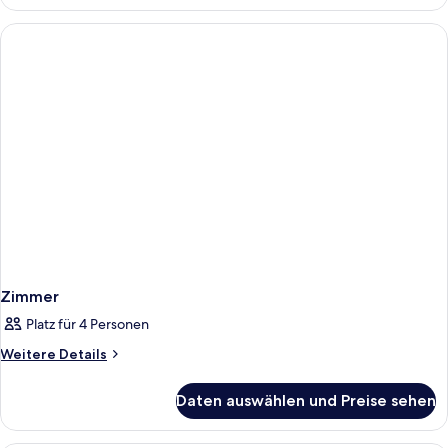
Vierbettzimmer,
1
Schlafzimmer
Zimmer
Platz für 4 Personen
Weitere
Weitere Details
Details
für
Daten auswählen und Preise sehen
Zimmer