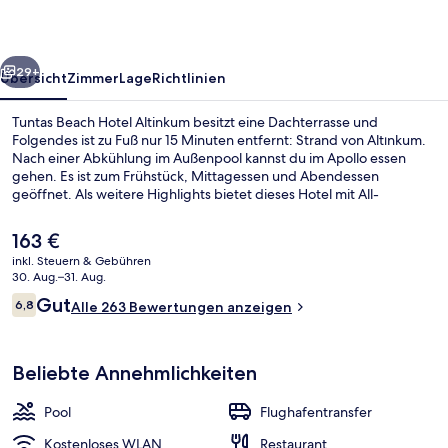
rück
Weiter
29+
Übersicht
Zimmer
Lage
Richtlinien
Tuntas Beach Hotel Altinkum besitzt eine Dachterrasse und
Folgendes ist zu Fuß nur 15 Minuten entfernt: Strand von Altınkum.
Nach einer Abkühlung im Außenpool kannst du im Apollo essen
gehen. Es ist zum Frühstück, Mittagessen und Abendessen
geöffnet. Als weitere Highlights bietet dieses Hotel mit All-
inclusive-Leistungen 2 Bars/Lounges, eine Poolbar und ein
Kinderbecken.
Der
163 €
aktuelle
inkl. Steuern & Gebühren
Preis
30. Aug.–31. Aug.
Bootsfahrten
beträgt
Bewertungen
Gut
6,8
Alle 263 Bewertungen anzeigen
163 €.
6,8 von 10.
Beliebte Annehmlichkeiten
Pool
Flughafentransfer
Kostenloses WLAN
Restaurant