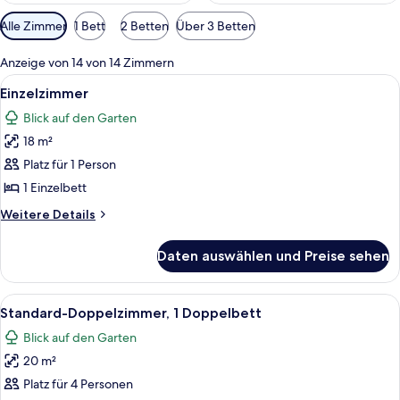
Verfügbare
Alle Zimmer
1 Bett
2 Betten
Über 3 Betten
Filter
für
Anzeige von 14 von 14 Zimmern
Zimmer
Alle
Ein Hotelzimmer mit Bett, Schreibtisc
4
Einzelzimmer
Fotos
Blick auf den Garten
für
18 m²
Einzelzimmer
anzeigen
Platz für 1 Person
1 Einzelbett
Weitere
Weitere Details
Details
für
Daten auswählen und Preise sehen
Einzelzimmer
Alle
Ein Hotelzimmer mit Bett, Schreibtisc
4
Standard-Doppelzimmer, 1 Doppelbett
Fotos
Blick auf den Garten
für
20 m²
Standard-
Doppelzimmer,
Platz für 4 Personen