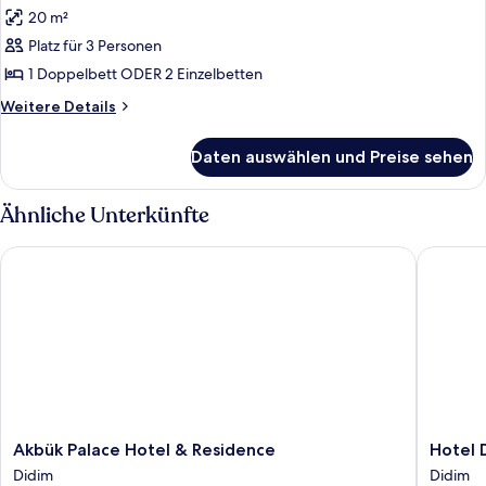
Fotos
20 m²
für
Platz für 3 Personen
DOUBLE
ECONOMY
1 Doppelbett ODER 2 Einzelbetten
anzeigen
Weitere
Weitere Details
Details
für
Daten auswählen und Preise sehen
DOUBLE
ECONOMY
Ähnliche Unterkünfte
Akbük Palace Hotel & Residence
Hotel De
Akbük
Hotel
Akbük Palace Hotel & Residence
Hotel 
Palace
Delta
Didim
Didim
Hotel
Altinku