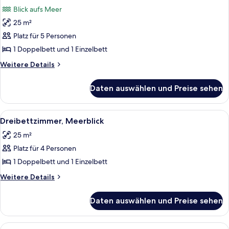
Fotos
Blick aufs Meer
für
25 m²
Vierbettzimmer,
Meerblick
Platz für 5 Personen
anzeigen
1 Doppelbett und 1 Einzelbett
Weitere
Weitere Details
Details
für
Daten auswählen und Preise sehen
Vierbettzimmer,
Meerblick
Alle
Ein Hotelzimmer mit Bett, Fernseher, S
4
Dreibettzimmer, Meerblick
Fotos
25 m²
für
Platz für 4 Personen
Dreibettzimmer,
Meerblick
1 Doppelbett und 1 Einzelbett
anzeigen
Weitere
Weitere Details
Details
für
Daten auswählen und Preise sehen
Dreibettzimmer,
Meerblick
Alle
Ein Hotelzimmer mit zwei Betten, eine