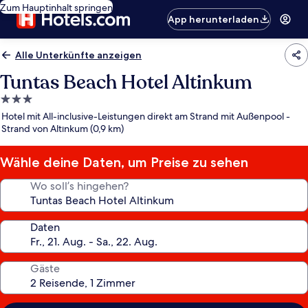
Zum Hauptinhalt springen
App herunterladen
Alle Unterkünfte anzeigen
Tuntas Beach Hotel Altinkum
3.0-
Sterne-
Hotel mit All-inclusive-Leistungen direkt am Strand mit Außenpool -
Unterkunft
Strand von Altınkum (0,9 km)
Wähle deine Daten, um Preise zu sehen
Wo soll’s hingehen?
Daten
Gäste