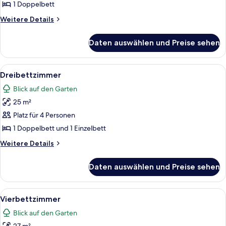
1
1 Doppelbett
Doppelbett
Weitere
Weitere Details
anzeigen
Details
für
Daten auswählen und Preise sehen
Standard-
Doppelzimmer,
1
Alle
Ein Hotelzimmer mit zwei Betten, eine
4
Doppelbett
Dreibettzimmer
Fotos
Blick auf den Garten
für
25 m²
Dreibettzimmer
anzeigen
Platz für 4 Personen
1 Doppelbett und 1 Einzelbett
Weitere
Weitere Details
Details
für
Daten auswählen und Preise sehen
Dreibettzimmer
Alle
Ein Hotelzimmer mit zwei Betten, eine
4
Vierbettzimmer
Fotos
Blick auf den Garten
für