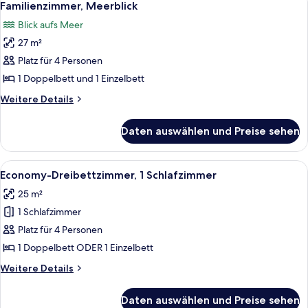
4
Familienzimmer, Meerblick
Fotos
Blick aufs Meer
für
27 m²
Familienzimmer,
Meerblick
Platz für 4 Personen
anzeigen
1 Doppelbett und 1 Einzelbett
Weitere
Weitere Details
Details
für
Daten auswählen und Preise sehen
Familienzimmer,
Meerblick
Alle
Ein Hotelzimmer mit zwei Betten, eine
4
Economy-Dreibettzimmer, 1 Schlafzimmer
Fotos
25 m²
für
1 Schlafzimmer
Economy-
Dreibettzimmer,
Platz für 4 Personen
1
1 Doppelbett ODER 1 Einzelbett
Schlafzimmer
Weitere
Weitere Details
anzeigen
Details
für
Daten auswählen und Preise sehen
Economy-