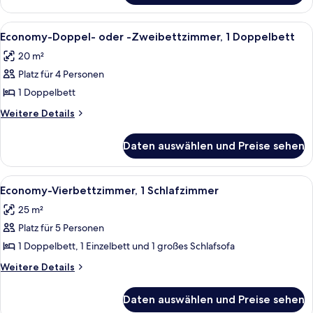
Dreibettzimmer,
1
Alle
Ein Hotelzimmer mit Bett, Schreibtisc
4
Schlafzimmer
Economy-Doppel- oder -Zweibettzimmer, 1 Doppelbett
Fotos
20 m²
für
Platz für 4 Personen
Economy-
Doppel-
1 Doppelbett
oder
Weitere
Weitere Details
-
Details
für
Zweibettzimmer,
Daten auswählen und Preise sehen
Economy-
1
Doppel-
Doppelbett
oder
Alle
Ein Hotelzimmer mit zwei Betten, eine
4
anzeigen
-
Economy-Vierbettzimmer, 1 Schlafzimmer
Fotos
Zweibettzimmer,
25 m²
1
für
Doppelbett
Platz für 5 Personen
Economy-
Vierbettzimmer,
1 Doppelbett, 1 Einzelbett und 1 großes Schlafsofa
1
Weitere
Weitere Details
Schlafzimmer
Details
für
anzeigen
Daten auswählen und Preise sehen
Economy-