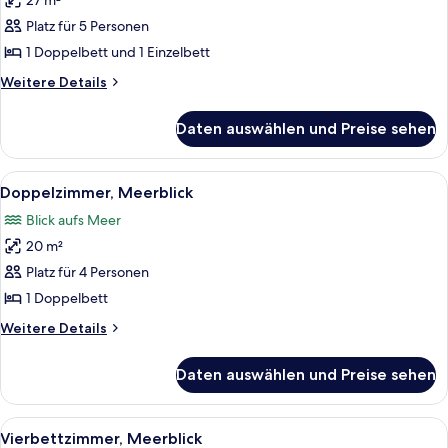
27 m²
Vierbettzimmer
anzeigen
Platz für 5 Personen
1 Doppelbett und 1 Einzelbett
Weitere
Weitere Details
Details
für
Daten auswählen und Preise sehen
Vierbettzimmer
Alle
Ein Hotelzimmer mit Bett, Fernseher, S
4
Doppelzimmer, Meerblick
Fotos
Blick aufs Meer
für
20 m²
Doppelzimmer,
Meerblick
Platz für 4 Personen
anzeigen
1 Doppelbett
Weitere
Weitere Details
Details
für
Daten auswählen und Preise sehen
Doppelzimmer,
Meerblick
Alle
Ein Hotelzimmer mit zwei Betten, eine
4
Vierbettzimmer, Meerblick