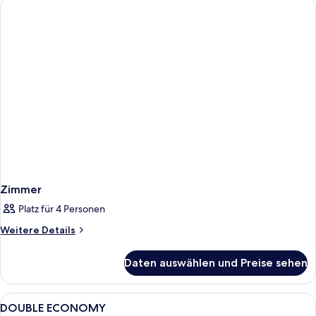
Zimmer
Platz für 4 Personen
Weitere
Weitere Details
Details
für
Daten auswählen und Preise sehen
Zimmer
Alle
Pillowtop-Betten, Minibar, Zimmersa
6
DOUBLE ECONOMY