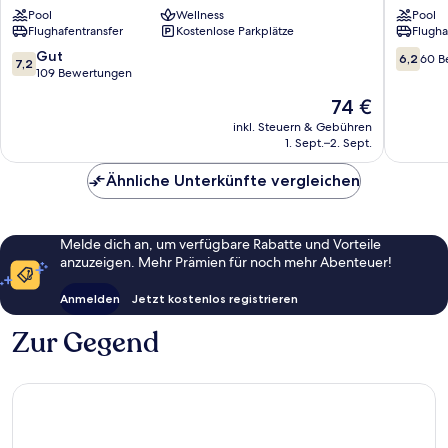
Pool
Wellness
Pool
&
Didim
Flughafentransfer
Kostenlose Parkplätze
Flugha
Residence
Didim
7.2
6.2
Gut
6,2
60 B
7,2
von
von
109 Bewertungen
10,
10,
Der
74 €
Gut,
60
Preis
109
Bewert
inkl. Steuern & Gebühren
beträgt
1. Sept.–2. Sept.
Bewertungen
74 €
Ähnliche Unterkünfte vergleichen
Melde dich an, um verfügbare Rabatte und Vorteile
anzuzeigen. Mehr Prämien für noch mehr Abenteuer!
Anmelden
Jetzt kostenlos registrieren
Zur Gegend