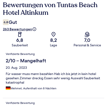
Bewertungen von Tuntas Beach
Bewertungen
Hotel Altinkum
Gut
6,8
263 Bewertungen
6,8
8,2
7,0
Sauberkeit
Lage
Personal & Service
Bewertungen
Verifizierte Bewertung
2/10 – Mangelhaft
20. Aug. 2023
Für wasser muss mann bezahlen Hab ich bis jetzt in kein hotel
gesehen Zimmer dreckig Essen sehr wenig Auswahl Sauberkeit
katastrophal
Mehmet, Aufenthalt von 8 Nächten
Verifizierte Bewertung