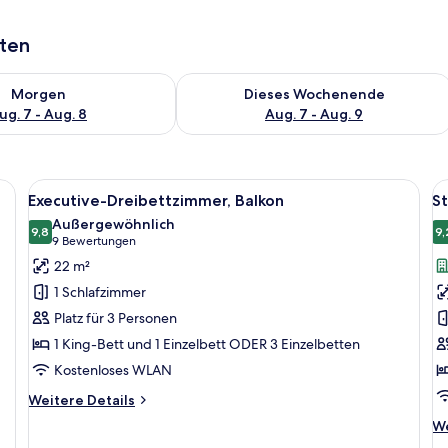
aten
 - Aug. 7.
 Verfügbarkeit für morgen, Aug. 7 - Aug. 8.
Überprüfe die Verfügbarkeit für dies
Morgen
Dieses Wochenende
ug. 7 - Aug. 8
Aug. 7 - Aug. 9
t mit weißen und orangefarbenen Kissen, einem weißen Bademantel und ein
Alle
Executive-Dreibettzimmer, Balkon | Zi
Al
13
Executive-Dreibettzimmer, Balkon
S
Fotos
F
Außergewöhnlich
für
9,8
f
9,
9,8 von 10
(9
9 Bewertungen
Executive-
S
Bewertungen)
22 m²
Dreibettzimmer,
E
1 Schlafzimmer
Balkon
a
Platz für 3 Personen
anzeigen
1 King-Bett und 1 Einzelbett ODER 3 Einzelbetten
Kostenloses WLAN
Weitere
Weitere Details
Details
We
We
für
De