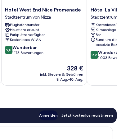
Hotel
Hôtel
Hotel West End Nice Promenade
Hôtel La Villa Nice V
West
La
Stadtzentrum von Nizza
Stadtzentrum von Nizza
End
Villa
Flughafentransfer
Kostenloses WLAN
Nice
Nice
Haustiere erlaubt
Klimaanlage
Promenade
Victor
Parkplätze verfügbar
Bar
Stadtzentrum
Hugo
Kostenloses WLAN
Rund um die Uhr
von
Stadtzentrum
besetzte Rezeption
9.0
Wunderbar
Nizza
von
9,0
9.2
Wunderbar
von
1.178 Bewertungen
Nizza
9,2
von
1.003 Bewertungen
10,
10,
Wunderbar,
Der
328 €
Wunderbar,
1.178
Preis
1.003
inkl. Steuern & Gebühren
inkl. S
Bewertungen
beträgt
9. Aug.–10. Aug.
Bewertungen
328 €
Anmelden
Jetzt kostenlos registrieren