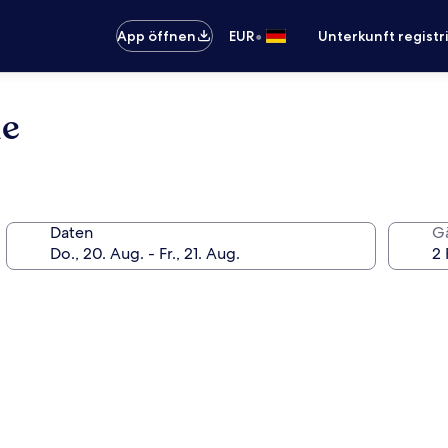
•
App öffnen
EUR
Unterkunft registr
de
Daten
G