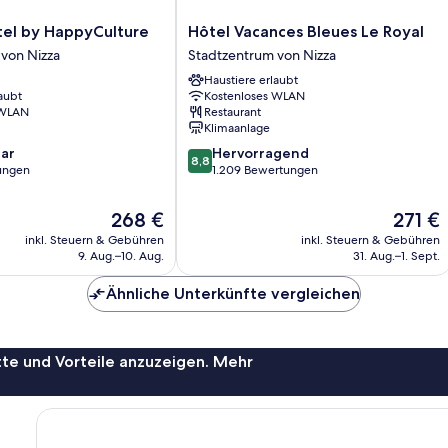
Hôtel
tel by HappyCulture
Hôtel Vacances Bleues Le Royal
Vacances
von Nizza
Stadtzentrum von Nizza
Bleues
Haustiere erlaubt
Le
aubt
Kostenloses WLAN
Royal
 WLAN
Restaurant
Stadtzentrum
Klimaanlage
von
8.8
ar
Hervorragend
Nizza
8,8
von
ungen
1.209 Bewertungen
10,
Hervorragend,
Der
Der
268 €
271 €
1.209
Preis
Preis
inkl. Steuern & Gebühren
inkl. Steuern & Gebühren
Bewertungen
beträgt
beträgt
9. Aug.–10. Aug.
31. Aug.–1. Sept.
268 €
271 €
Ähnliche Unterkünfte vergleichen
te und Vorteile anzuzeigen. Mehr