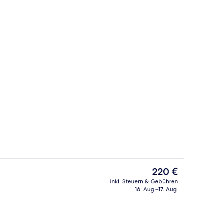
Lounge
Der
220 €
aktuelle
inkl. Steuern & Gebühren
Preis
16. Aug.–17. Aug.
 Unterkunft
Familienzimmer, Erdgeschoss | Zimmer
beträgt
220 €.