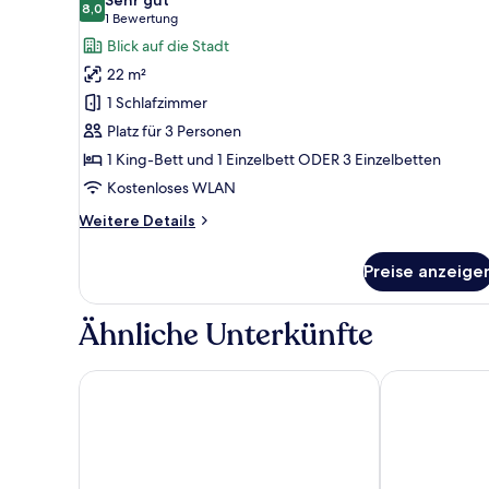
für
8,0
8,0 von 10
(1
1 Bewertung
Chambre
Bewertung)
Blick auf die Stadt
Prestige
22 m²
Triple
1 Schlafzimmer
anzeigen
Platz für 3 Personen
1 King-Bett und 1 Einzelbett ODER 3 Einzelbetten
Kostenloses WLAN
Weitere
Weitere Details
Details
für
Preise anzeige
Chambre
Prestige
Triple
Ähnliche Unterkünfte
HOTEL AMBASSADOR NICE
The Jay Hote