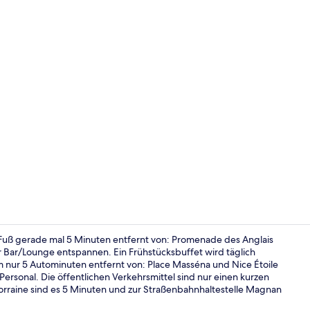
Lounge
 Fuß gerade mal 5 Minuten entfernt von: Promenade des Anglais
r Bar/Lounge entspannen. Ein Frühstücksbuffet wird täglich
m nur 5 Autominuten entfernt von: Place Masséna und Nice Étoile
Fassade der
ersonal. Die öffentlichen Verkehrsmittel sind nur einen kurzen
Lorraine sind es 5 Minuten und zur Straßenbahnhaltestelle Magnan