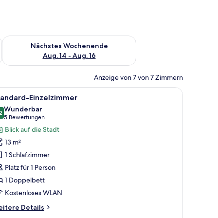
es Wochenende, Aug. 7 - Aug. 9.
Überprüfe die Verfügbarkeit für nächstes Wochenende, Aug. 1
Nächstes Wochenende
Aug. 14 - Aug. 16
Anzeige von 7 von 7 Zimmern
em floralen Wandmuster.
mmersafe, Schreibtisch, Verdunkelungsvorhänge, schallisolierte Zimmer
le
Standard-Einzelzimmer | Zimmersafe, Schreibt
12
tandard-Einzelzimmer
otos
Wunderbar
ür
2
9,2 von 10
(5
5 Bewertungen
tandard-
Bewertungen)
Blick auf die Stadt
inzelzimmer
13 m²
nzeigen
1 Schlafzimmer
Platz für 1 Person
1 Doppelbett
Kostenloses WLAN
itere
itere Details
tails