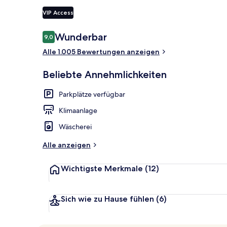
VIP Access
Fassade der 
Bewertungen
Wunderbar
9,0
9,0 von 10.
Alle 1.005 Bewertungen anzeigen
Beliebte Annehmlichkeiten
Parkplätze verfügbar
Klimaanlage
Wäscherei
Alle anzeigen
Wichtigste Merkmale
(12)
Sich wie zu Hause fühlen
(6)