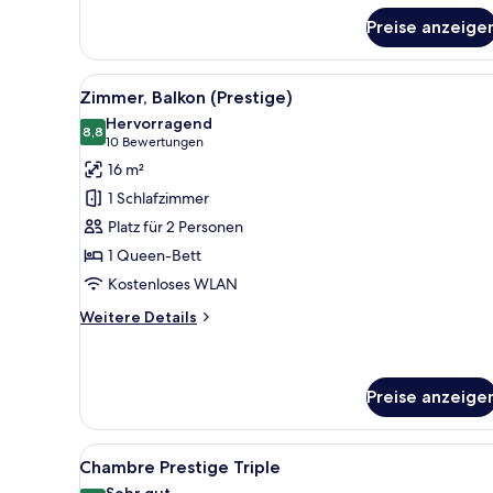
für
Preise anzeige
Comfort-
Doppelzimmer
Alle
Ein ordentlich bezogenes Bett 
13
Zimmer, Balkon (Prestige)
Fotos
Hervorragend
für
8,8
8,8 von 10
(10
10 Bewertungen
Zimmer,
Bewertungen)
16 m²
Balkon
1 Schlafzimmer
(Prestige)
Platz für 2 Personen
anzeigen
1 Queen-Bett
Kostenloses WLAN
Weitere
Weitere Details
Details
für
Zimmer,
Balkon
Preise anzeige
(Prestige)
Alle
Chambre Prestige Triple | Zimm
10
Chambre Prestige Triple
Fotos
Sehr gut