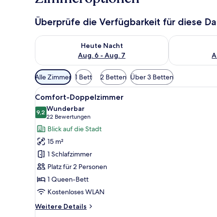
Überprüfe die Verfügbarkeit für diese D
Überprüfe die Verfügbarkeit für heute Nacht, Aug. 6
Überprüfe die
Heute Nacht
Aug. 6 - Aug. 7
A
Verfügbare
Alle Zimmer
1 Bett
2 Betten
Über 3 Betten
Filter
Alle
Ein ordentlich gemachtes Bet
für
11
Comfort-Doppelzimmer
Fotos
Zimmer
Wunderbar
für
9,2
9,2 von 10
(22
22 Bewertungen
Comfort-
Bewertungen)
Blick auf die Stadt
Doppelzimmer
15 m²
anzeigen
1 Schlafzimmer
Platz für 2 Personen
1 Queen-Bett
Kostenloses WLAN
Weitere
Weitere Details
Details