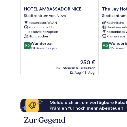
HOTEL
The
HOTEL AMBASSADOR NICE
The Jay Ho
AMBASSADOR
Jay
Stadtzentrum von Nizza
Stadtzentrum 
NICE
Hotel
Kostenloses WLAN
Kochnische
Stadtzentrum
by
Rund um die Uhr
Haustiere erl
von
HappyCulture
besetzte Rezeption
Kostenloses
Nizza
Stadtzentrum
Nichtraucher
Klimaanlage
von
9.0
9.0
Wunderbar
Wunderb
Nizza
9,0
9,0
von
von
131 Bewertungen
716 Bewert
10,
10,
Wunderbar,
Wunderbar,
Der
250 €
131
716
Preis
inkl. Steuern & Gebühren
Bewertungen
Bewertungen
beträgt
12. Aug.–13. Aug.
250 €
Melde dich an, um verfügbare Rabat
Prämien für noch mehr Abenteuer!
Zur Gegend