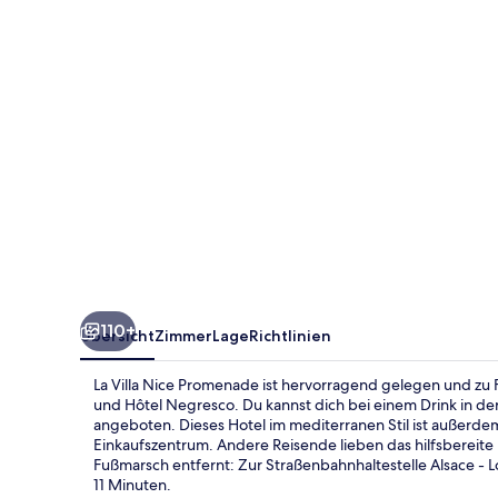
110+
Übersicht
Zimmer
Lage
Richtlinien
La Villa Nice Promenade ist hervorragend gelegen und zu
und Hôtel Negresco. Du kannst dich bei einem Drink in de
angeboten. Dieses Hotel im mediterranen Stil ist außerde
Einkaufszentrum. Andere Reisende lieben das hilfsbereite P
Fußmarsch entfernt: Zur Straßenbahnhaltestelle Alsace - 
11 Minuten.