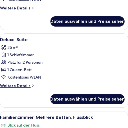
Weitere
Weitere Details
Details
für
Daten auswählen und Preise sehen
Superior-
Zimmer,
Flussblick
Alle
Ein Hotelzimmer mit einem großen Be
13
Deluxe-Suite
Fotos
25 m²
für
1 Schlafzimmer
Deluxe-
Suite
Platz für 2 Personen
anzeigen
1 Queen-Bett
Kostenloses WLAN
Weitere
Weitere Details
Details
für
Daten auswählen und Preise sehen
Deluxe-
Suite
Alle
Ein modernes Hotelzimmer mit einem g
8
Familienzimmer, Mehrere Betten, Flussblick
Fotos
Blick auf den Fluss
für