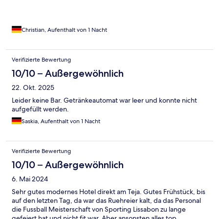
Hotel auf jeden Fall nochmals buchen. Grund des Aufenthalts:
Durchreise, von der Algarve kommend, 1 Tag Lissabon (mit Auto)
und am Tag darauf dann (leider) der Heimflug.
Christian, Aufenthalt von 1 Nacht
Verifizierte Bewertung
10/10 – Außergewöhnlich
22. Okt. 2025
Leider keine Bar. Getränkeautomat war leer und konnte nicht
aufgefüllt werden.
Saskia, Aufenthalt von 1 Nacht
Verifizierte Bewertung
10/10 – Außergewöhnlich
6. Mai 2024
Sehr gutes modernes Hotel direkt am Teja. Gutes Frühstück, bis
auf den letzten Tag, da war das Ruehreier kalt, da das Personal
die Fussball Meisterschaft von Sporting Lissabon zu lange
gefeiert hat und nicht fit war. Aber ansonsten alles top,