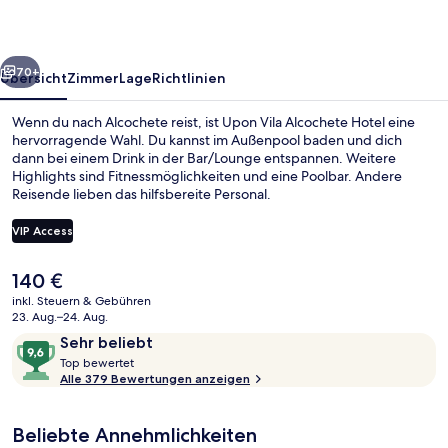
rück
Weiter
70+
Übersicht
Zimmer
Lage
Richtlinien
Wenn du nach Alcochete reist, ist Upon Vila Alcochete Hotel eine
hervorragende Wahl. Du kannst im Außenpool baden und dich
dann bei einem Drink in der Bar/Lounge entspannen. Weitere
Highlights sind Fitnessmöglichkeiten und eine Poolbar. Andere
Reisende lieben das hilfsbereite Personal.
VIP Access
Der
140 €
Poolbar
aktuelle
inkl. Steuern & Gebühren
Preis
23. Aug.–24. Aug.
beträgt
Bewertungen
9,6
Sehr beliebt
140 €.
T
von
Top bewertet
o
Alle 379 Bewertungen anzeigen
10,
p
Sehr
beliebt
Beliebte Annehmlichkeiten
b