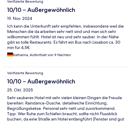
Verifizierte Bewertung
10/10 – Außergewöhnlich
19. Nov. 2024
Ich kann die Unterkunft sehr empfehlen, insbesondere weil die
Menschen die da arbeiten sehr nett sind und man sich sehr
willkommen fühlt. Hotel ist neu und sehr sauber. In der Nähe
gibt es tolle Restaurants. Es fährt ein Bus nach Lissabon ca. 30
min für 4,5€.
Katharina, Aufenthalt von 9 Nächten
Verifizierte Bewertung
10/10 – Außergewöhnlich
25. Okt. 2025
Sehr sauberes Hotel mit sehr vielen kleinen Dingen die Freude
bereiten: Raindance-Dusche, detailreiche Einrichtung,
Begrüßungskekse. Personal sehr nett und zuvorkommend.
Tipp: Wer Ruhe zum Schlafen braucht, sollte nicht Flussblick
buchen, da eine Straße am Hotel entlangführt (Fenster sind gut
gedämmt, aber wir sind Fenster-auf schläfer). Meine Familie
und ich (2 Kids) haben uns sehr wohl gefühlt und würden das