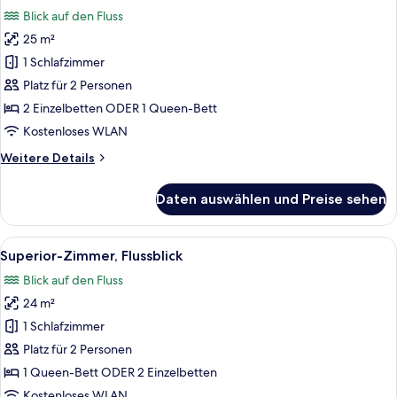
Fotos
Blick auf den Fluss
für
25 m²
Standardzimmer,
Flussblick
1 Schlafzimmer
anzeigen
Platz für 2 Personen
2 Einzelbetten ODER 1 Queen-Bett
Kostenloses WLAN
Weitere
Weitere Details
Details
für
Daten auswählen und Preise sehen
Standardzimmer,
Flussblick
Alle
Ein modernes Hotelzimmer mit einem g
8
Superior-Zimmer, Flussblick
Fotos
Blick auf den Fluss
für
24 m²
Superior-
Zimmer,
1 Schlafzimmer
Flussblick
Platz für 2 Personen
anzeigen
1 Queen-Bett ODER 2 Einzelbetten
Kostenloses WLAN