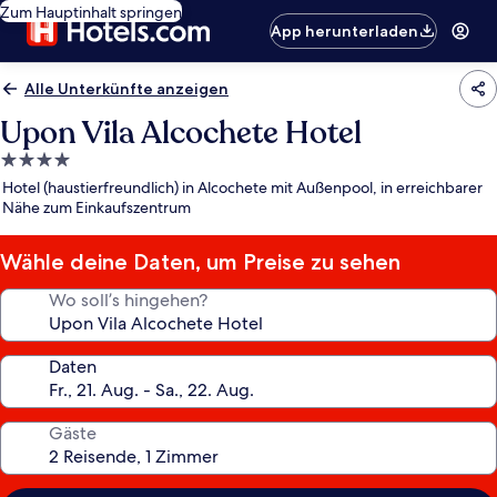
Zum Hauptinhalt springen
App herunterladen
Alle Unterkünfte anzeigen
Upon Vila Alcochete Hotel
4.0-
Sterne-
Hotel (haustierfreundlich) in Alcochete mit Außenpool, in erreichbarer
Unterkunft
Nähe zum Einkaufszentrum
Wähle deine Daten, um Preise zu sehen
Wo soll’s hingehen?
Daten
Gäste