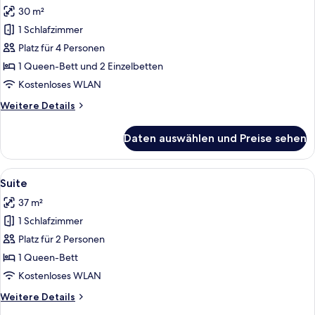
30 m²
Familienzimmer,
Mehrere
1 Schlafzimmer
Betten,
Platz für 4 Personen
Flussblick
1 Queen-Bett und 2 Einzelbetten
anzeigen
Kostenloses WLAN
Weitere
Weitere Details
Details
für
Daten auswählen und Preise sehen
Familienzimmer,
Mehrere
Betten,
Alle
Ein ordentlich bezogenes Bett mit wei
7
Flussblick
Suite
Fotos
37 m²
für
1 Schlafzimmer
Suite
anzeigen
Platz für 2 Personen
1 Queen-Bett
Kostenloses WLAN
Weitere
Weitere Details
Details