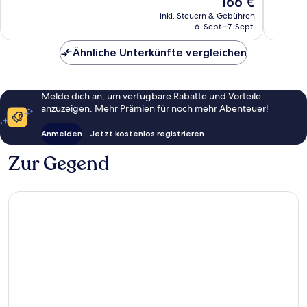
166 €
322
730
Preis
Bewertungen
Bewert
inkl. Steuern & Gebühren
beträgt
6. Sept.–7. Sept.
166 €
Ähnliche Unterkünfte vergleichen
Melde dich an, um verfügbare Rabatte und Vorteile
anzuzeigen. Mehr Prämien für noch mehr Abenteuer!
Anmelden
Jetzt kostenlos registrieren
Zur Gegend