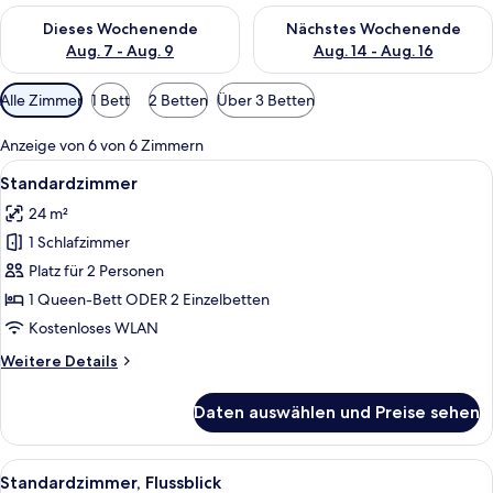
Überprüfe die Verfügbarkeit für dieses Wochenende, Aug. 7 - 
Überprüfe die Verfügbarkeit f
Dieses Wochenende
Nächstes Wochenende
Aug. 7 - Aug. 9
Aug. 14 - Aug. 16
Verfügbare
Alle Zimmer
1 Bett
2 Betten
Über 3 Betten
Filter
für
Anzeige von 6 von 6 Zimmern
Zimmer
Alle
Minibar, Zimmersafe, Schreibtisch, sch
6
Standardzimmer
Fotos
24 m²
für
1 Schlafzimmer
Standardzimmer
anzeigen
Platz für 2 Personen
1 Queen-Bett ODER 2 Einzelbetten
Kostenloses WLAN
Weitere
Weitere Details
Details
für
Daten auswählen und Preise sehen
Standardzimmer
Alle
Ein modernes Hotelzimmer mit einem g
7
Standardzimmer, Flussblick