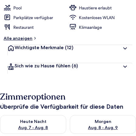
e
w
Pool
Haustiere erlaubt
e
r
Parkplätze verfügbar
Kostenloses WLAN
t
Restaurant
Klimaanlage
e
t
Alle anzeigen
Wichtigste Merkmale
(12)
Sich wie zu Hause fühlen
(6)
Zimmeroptionen
Überprüfe die Verfügbarkeit für diese Daten
Überprüfe die Verfügbarkeit für heute Nacht, Aug. 7 - Aug. 8.
Überprüfe die Verfügbarkeit f
Heute Nacht
Morgen
Aug. 7 - Aug. 8
Aug. 8 - Aug. 9