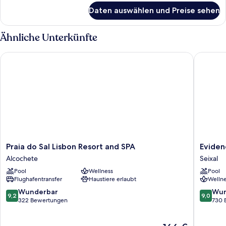
für
Daten auswählen und Preise sehen
Suite
Ähnliche Unterkünfte
Praia do Sal Lisbon Resort and SPA
Evidenci
Praia
Evidenc
Praia do Sal Lisbon Resort and SPA
Eviden
do
Belverd
Alcochete
Seixal
Sal
Hotel
Pool
Wellness
Pool
Lisbon
Seixal
Flughafentransfer
Haustiere erlaubt
Wellne
Resort
and
9.2
9.0
Wunderbar
Wun
9,2
9,0
SPA
von
von
322 Bewertungen
730 
Alcochete
10,
10,
Wunderbar,
Wunder
Der