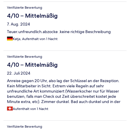
Verifizierte Bewertung
4/10 – Mittelmäßig
7. Aug. 2024
Teuer.unfreundlich.abzocke .keine richtige Beschreibung
Katja, Aufenthalt von 1 Nacht
Verifizierte Bewertung
4/10 – Mittelmäßig
22. Juli 2024
Anreise gegen 20 Uhr, also lag der Schlüssel an der Rezeption.
Kein Mitarbeiter in Sicht. Extrem viele Regeln auf sehr
unfreundliche Art kommuniziert (Wasserkocher nur für Wasser
benutzen, falls man Check out Zeit überschreitet kostet jede
Minute extra, etc). Zimmer dunkel. Bad auch dunkel und in der
Dusche kein Licht. Extrem heiß. Hotel ist neben einem kleinen
Aufenthalt von 1 Nacht
Fluss - White Noise beim Schlafen falls man wegen der Hitze das
Fenster offen lässt.
Verifizierte Bewertung