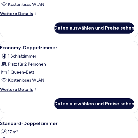
anzeigen
Kostenloses WLAN
Weitere
Weitere Details
Details
für
Daten auswählen und Preise sehen
Doppelzimmer,
Balkon,
Bergblick
Alle
Ein Zimmer mit einem Bett, zwei verzi
4
Economy-Doppelzimmer
Fotos
1 Schlafzimmer
für
Platz für 2 Personen
Economy-
Doppelzimmer
1 Queen-Bett
anzeigen
Kostenloses WLAN
Weitere
Weitere Details
Details
für
Daten auswählen und Preise sehen
Economy-
Doppelzimmer
Alle
Ein Schlafzimmer mit einem hölzernen 
4
Standard-Doppelzimmer
Fotos
17 m²
für