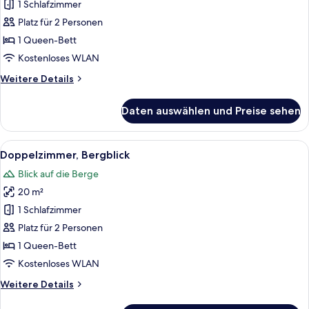
1 Schlafzimmer
Standard-
Doppelzimmer
Platz für 2 Personen
anzeigen
1 Queen-Bett
Kostenloses WLAN
Weitere
Weitere Details
Details
für
Daten auswählen und Preise sehen
Standard-
Doppelzimmer
Alle
Ein gemütliches Schlafzimmer mit ein
6
Doppelzimmer, Bergblick
Fotos
Blick auf die Berge
für
20 m²
Doppelzimmer,
Bergblick
1 Schlafzimmer
anzeigen
Platz für 2 Personen
1 Queen-Bett
Kostenloses WLAN
Weitere
Weitere Details
Details
für