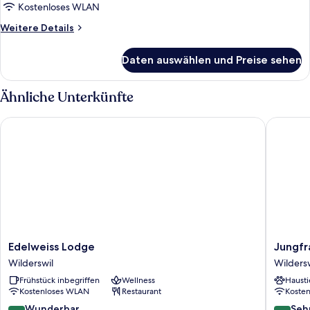
Kostenloses WLAN
Weitere
Weitere Details
Details
für
Daten auswählen und Preise sehen
Apartment,
2 Schlafzimmer
(Church
Ähnliche Unterkünfte
view)
Edelweiss Lodge
Jungfrau
Edelweiss
Jungfra
Edelweiss Lodge
Jungfr
Lodge
Hotel
Wilderswil
Wildersw
Wilderswil
Annex
Frühstück inbegriffen
Wellness
Hausti
Alpine
Kostenloses WLAN
Restaurant
Koste
Inn
Wildersw
9.0
8.4
Wunderbar
Seh