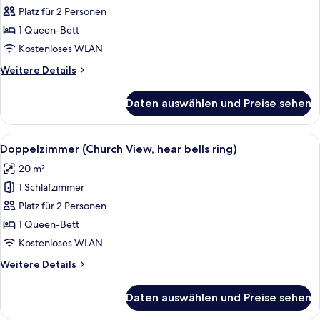
Doppelzimmer,
Platz für 2 Personen
Balkon,
1 Queen-Bett
Bergblick
Kostenloses WLAN
anzeigen
Weitere
Weitere Details
Details
für
Daten auswählen und Preise sehen
Superior-
Doppelzimmer,
Balkon,
Alle
Ein Doppelbett mit zwei Nachttischen,
10
Bergblick
Doppelzimmer (Church View, hear bells ring)
Fotos
20 m²
für
1 Schlafzimmer
Doppelzimmer
(Church
Platz für 2 Personen
View,
1 Queen-Bett
hear
Kostenloses WLAN
bells
Weitere
Weitere Details
ring)
Details
anzeigen
für
Daten auswählen und Preise sehen
Doppelzimmer
(Church