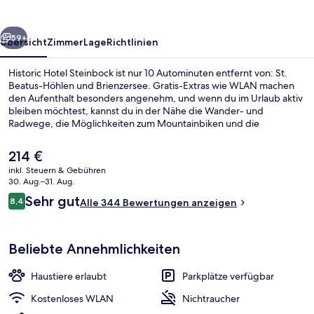
rück
Weiter
59+
Übersicht
Zimmer
Lage
Richtlinien
Historic Hotel Steinbock ist nur 10 Autominuten entfernt von: St.
Beatus-Höhlen und Brienzersee. Gratis-Extras wie WLAN machen
den Aufenthalt besonders angenehm, und wenn du im Urlaub aktiv
bleiben möchtest, kannst du in der Nähe die Wander- und
Radwege, die Möglichkeiten zum Mountainbiken und die
Möglichkeiten zum Abfahrtslauf nutzen. Außerdem gibt es eine
Terrasse and einen Garten.
Der
214 €
aktuelle
inkl. Steuern & Gebühren
Preis
30. Aug.–31. Aug.
Fassade der Unterkunft – Abend/Nac
beträgt
Bewertungen
Sehr gut
8,4
Alle 344 Bewertungen anzeigen
214 €.
8,4 von 10.
Beliebte Annehmlichkeiten
Haustiere erlaubt
Parkplätze verfügbar
Kostenloses WLAN
Nichtraucher