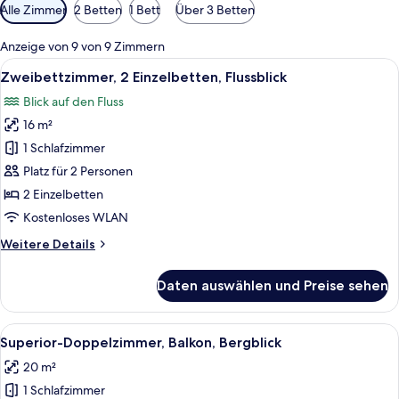
Verfügbare
Alle Zimmer
2 Betten
1 Bett
Über 3 Betten
Filter
für
Anzeige von 9 von 9 Zimmern
Zimmer
Alle
Ein Zimmer mit einem hölzernen Bett, 
5
Zweibettzimmer, 2 Einzelbetten, Flussblick
Fotos
Blick auf den Fluss
für
16 m²
Zweibettzimmer,
2 Einzelbetten,
1 Schlafzimmer
Flussblick
Platz für 2 Personen
anzeigen
2 Einzelbetten
Kostenloses WLAN
Weitere
Weitere Details
Details
für
Daten auswählen und Preise sehen
Zweibettzimmer,
2 Einzelbetten,
Flussblick
Alle
Ein Schlafzimmer mit einem Holzbett,
5
Superior-Doppelzimmer, Balkon, Bergblick
Fotos
20 m²
für
1 Schlafzimmer
Superior-