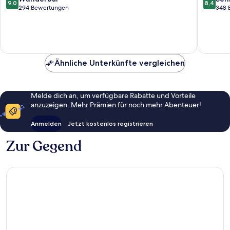
9,0
8,4
von
von
294 Bewertungen
348 
10,
10,
Wunderbar,
Sehr
294
gut,
Bewertungen
348
Bewert
Ähnliche Unterkünfte vergleichen
Melde dich an, um verfügbare Rabatte und Vorteile
anzuzeigen. Mehr Prämien für noch mehr Abenteuer!
Anmelden
Jetzt kostenlos registrieren
Zur Gegend