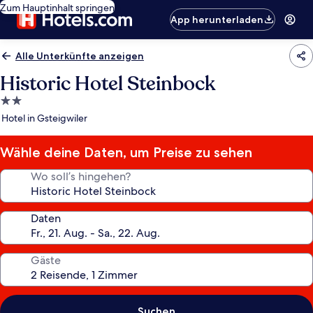
Zum Hauptinhalt springen
App herunterladen
Alle Unterkünfte anzeigen
Historic Hotel Steinbock
2.0-
Sterne-
Hotel in Gsteigwiler
Unterkunft
Wähle deine Daten, um Preise zu sehen
Wo soll’s hingehen?
Daten
Gäste
Suchen