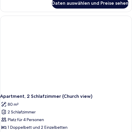
Daten auswählen und Preise sehen
Doppelzimmer,
Bergblick
Apartment, 2 Schlafzimmer (Church view)
80 m²
2 Schlafzimmer
Platz für 4 Personen
1 Doppelbett und 2 Einzelbetten