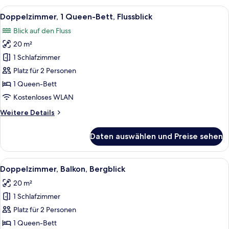
View,
Alle
Ein Zimmer mit Holzwänden, einem Be
10
hear
Doppelzimmer, 1 Queen-Bett, Flussblick
Fotos
bells
Blick auf den Fluss
ring)
für
20 m²
Doppelzimmer,
1
1 Schlafzimmer
Queen-
Platz für 2 Personen
Bett,
1 Queen-Bett
Flussblick
Kostenloses WLAN
anzeigen
Weitere
Weitere Details
Details
für
Daten auswählen und Preise sehen
Doppelzimmer,
1
Queen-
Alle
Ein Doppelbett mit zwei Nachttischen
10
Bett,
Doppelzimmer, Balkon, Bergblick
Fotos
Flussblick
20 m²
für
1 Schlafzimmer
Doppelzimmer,
Balkon,
Platz für 2 Personen
Bergblick
1 Queen-Bett