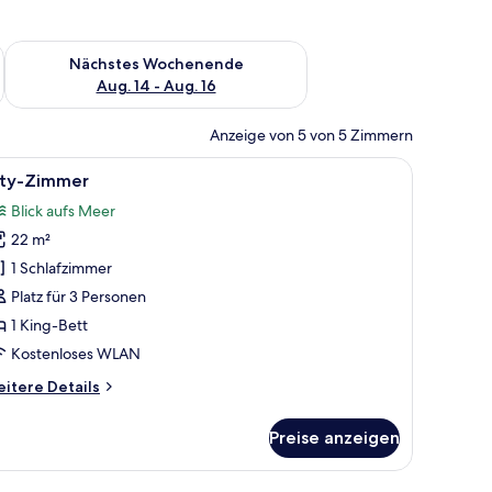
es Wochenende, Aug. 7 - Aug. 9.
Überprüfe die Verfügbarkeit für nächstes Wochenende, Aug. 1
Nächstes Wochenende
Aug. 14 - Aug. 16
Anzeige von 5 von 5 Zimmern
ner Zimmerpflanze und einem Bett mit ordentlich gefalteten Handtüchern.
m großen Fenster mit Blick auf die Stadt und moderner Einrichtung.
le
Ein Hotelzimmer mit Bett, großem Fenster mi
11
ity-Zimmer
otos
Blick aufs Meer
ür
22 m²
ity-
immer
1 Schlafzimmer
nzeigen
Platz für 3 Personen
1 King-Bett
Kostenloses WLAN
itere
itere Details
tails
r
Preise anzeigen
ty-
immer