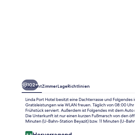
102+
Übersicht
Zimmer
Lage
Richtlinien
Linda Port Hotel besitzt eine Dachterrasse und Folgendes i
Gratisleistungen wie WLAN freuen. Täglich von 08:00 Uhr b
Frühstück serviert. Außerdem ist Folgendes mit dem Auto
Die Unterkunft ist nur einen kurzen Fußmarsch von den öff
Minuten (U-Bahn-Station Beyazit) bzw. 11 Minuten (U-Bahn
Bewertungen
Hervorragend
8,8