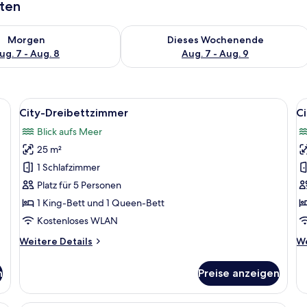
aten
 - Aug. 7.
 Verfügbarkeit für morgen, Aug. 7 - Aug. 8.
Überprüfe die Verfügbarkeit für dies
Morgen
Dieses Wochenende
ug. 7 - Aug. 8
Aug. 7 - Aug. 9
einem Flachbildfernseher, einem kleinen Schreibtisch mit einem Laptop, ei
Alle
Ein Hotelzimmer mit zwei Betten, eine
Al
14
City-Dreibettzimmer
C
Fotos
F
Blick aufs Meer
für
f
25 m²
City-
C
Dreibettzimmer
Z
1 Schlafzimmer
anzeigen
a
Platz für 5 Personen
1 King-Bett und 1 Queen-Bett
Kostenloses WLAN
Weitere
We
Weitere Details
We
Details
De
für
fü
n
Preise anzeigen
City-
Ci
Dreibettzimmer
Z