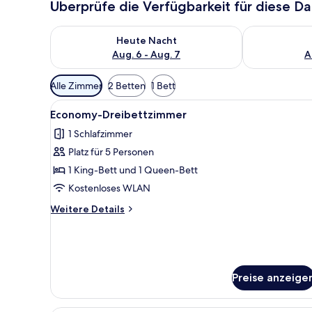
Überprüfe die Verfügbarkeit für diese D
Überprüfe die Verfügbarkeit für heute Nacht, Aug. 6
Überprüfe die
Heute Nacht
Aug. 6 - Aug. 7
A
Verfügbare
Alle Zimmer
2 Betten
1 Bett
Filter
Alle
Ein modernes Hotelzimmer mit 
für
15
Economy-Dreibettzimmer
Fotos
Zimmer
1 Schlafzimmer
für
Platz für 5 Personen
Economy-
Dreibettzimmer
1 King-Bett und 1 Queen-Bett
anzeigen
Kostenloses WLAN
Weitere
Weitere Details
Details
für
Economy-
Dreibettzimmer
Preise anzeige