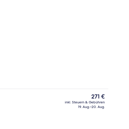
ttzimmer | Hochwertige Bettwaren, Daunenbettdecken, Select-Comfort-Bet
Tägliches inbegriffenes einheimisches
Der
271 €
aktuelle
inkl. Steuern & Gebühren
Preis
19. Aug.–20. Aug.
Rezeption
beträgt
271 €.