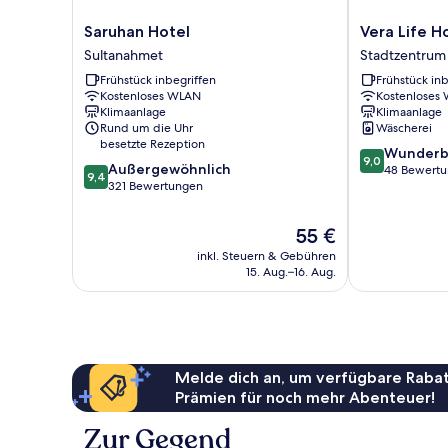
Saruhan
Vera
Saruhan Hotel
Vera Life H
Hotel
Life
Sultanahmet
Stadtzentrum
Sultanahmet
Hotel
Frühstück inbegriffen
Frühstück inb
Stadtzentrum
Kostenloses WLAN
Kostenloses
Klimaanlage
Klimaanlage
Rund um die Uhr
Wäscherei
besetzte Rezeption
9.0
Wunderb
9,0
9.4
Außergewöhnlich
von
48 Bewert
9,4
von
321 Bewertungen
10,
10,
Wunderbar,
Außergewöhnlich,
48
Der
55 €
321
Bewertungen
Preis
inkl. Steuern & Gebühren
Bewertungen
beträgt
15. Aug.–16. Aug.
55 €
Melde dich an, um verfügbare Rabat
Prämien für noch mehr Abenteuer!
Zur Gegend