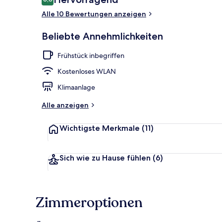
8,8 von 10.
Alle 10 Bewertungen anzeigen
City-Dreibet
Beliebte Annehmlichkeiten
Frühstück inbegriffen
Kostenloses WLAN
Klimaanlage
Alle anzeigen
Wichtigste Merkmale
(11)
Sich wie zu Hause fühlen
(6)
Zimmeroptionen