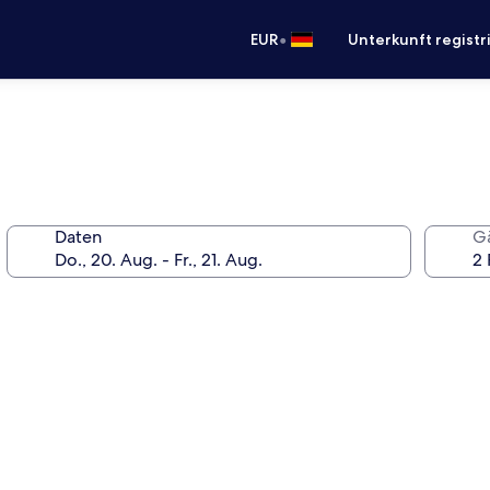
•
EUR
Unterkunft registr
Daten
G