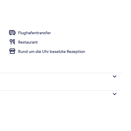
tzimmer | Hochwertige Bettwaren, Daunenbettdecken, Select-Comfort-Bet
Flughafentransfer
Restaurant
Rund um die Uhr besetzte Rezeption