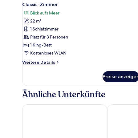
Alle
Ein Hotelzimmer mit Bett, Schr
10
Classic-Zimmer
Fotos
Blick aufs Meer
für
22 m²
Classic-
Zimmer
1 Schlafzimmer
anzeigen
Platz für 3 Personen
1 King-Bett
Kostenloses WLAN
Weitere
Weitere Details
Details
für
Preise anzeige
Classic-
Zimmer
Ähnliche Unterkünfte
Saruhan Hotel
Vera Life Hote