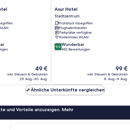
Asur
otel
Asur Hotel
Hotel
Stadtzentrum
Stadtzentrum
egriffen
Frühstück inbegriffen
 WLAN
Flughafentransfer
Parkplätze verfügbar
Kostenloses WLAN
9.0
ar
Wunderbar
9,0
von
ungen
452 Bewertungen
10,
Wunderbar,
452
Der
Der
49 €
99 €
Bewertungen
Preis
Preis
inkl. Steuern & Gebühren
inkl. Steuern & Gebühren
beträgt
beträgt
29. Aug.–30. Aug.
8. Aug.–9. Aug.
49 €
99 €
Ähnliche Unterkünfte vergleichen
te und Vorteile anzuzeigen. Mehr