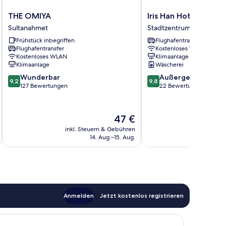
THE
Iris
THE OMIYA
Iris Han Hotel
OMIYA
Han
Sultanahmet
Stadtzentrum
Sultanahmet
Hotel
Frühstück inbegriffen
Flughafentransfer
Stadtzentrum
Flughafentransfer
Kostenloses WLAN
Kostenloses WLAN
Klimaanlage
Klimaanlage
Wäscherei
9.2
9.8
Wunderbar
Außergewöhnlich
9,2
9,8
von
von
127 Bewertungen
22 Bewertungen
10,
10,
Wunderbar,
Außergewöhnlich,
127
22
Der
47 €
Bewertungen
Bewertungen
Preis
inkl. Steuern & Gebühren
inkl. S
beträgt
14. Aug.–15. Aug.
47 €
Anmelden
Jetzt kostenlos registrieren