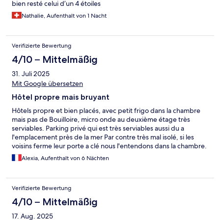
bien resté celui d’un 4 étoiles
Nathalie, Aufenthalt von 1 Nacht
Verifizierte Bewertung
4/10 – Mittelmäßig
31. Juli 2025
Mit Google übersetzen
Hôtel propre mais bruyant
Hôtels propre et bien placés, avec petit frigo dans la chambre
mais pas de Bouilloire, micro onde au deuxième étage très
serviables. Parking privé qui est très serviables aussi du a
l'emplacement près de la mer Par contre très mal isolé, si les
voisins ferme leur porte a clé nous l'entendons dans la chambre.
Des bruits de choses qui tombe a longueur de journée et plus le
Alexia, Aufenthalt von 6 Nächten
matin ou le soir. Ce qui nous reveille ou nous empêche de
dormir. En définitive l'hôtel est idéal pour des personnes qui on
le sommeil lourd
Verifizierte Bewertung
4/10 – Mittelmäßig
17. Aug. 2025