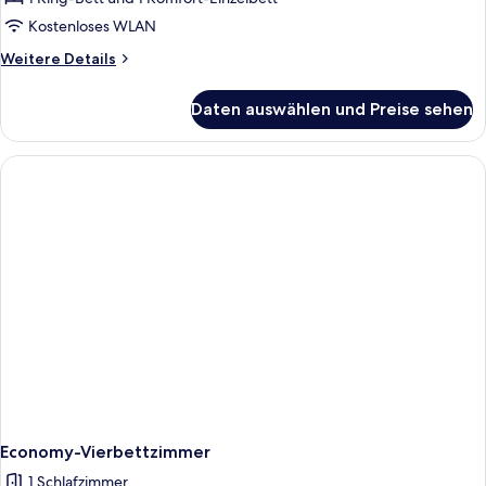
anzeigen
Kostenloses WLAN
Weitere
Weitere Details
Details
für
Daten auswählen und Preise sehen
Standard-
Dreibettzimmer,
Gartenblick
Economy-Vierbettzimmer
1 Schlafzimmer