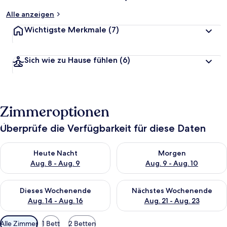
Alle anzeigen
Wichtigste Merkmale
(7)
Sich wie zu Hause fühlen
(6)
Zimmeroptionen
Überprüfe die Verfügbarkeit für diese Daten
Überprüfe die Verfügbarkeit für heute Nacht, Aug. 8 - Aug. 9.
Überprüfe die Verfügbarkeit f
Heute Nacht
Morgen
Aug. 8 - Aug. 9
Aug. 9 - Aug. 10
Überprüfe die Verfügbarkeit für dieses Wochenende, Aug. 14 -
Überprüfe die Verfügbarkeit f
Dieses Wochenende
Nächstes Wochenende
Aug. 14 - Aug. 16
Aug. 21 - Aug. 23
Verfügbare
Alle Zimmer
1 Bett
2 Betten