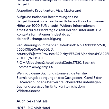
Bargeld.
Akzeptierte Kreditkarten: Visa, Mastercard
Aufgrund nationaler Bestimmungen sind
Bargeldtransaktionen in dieser Unterkunft nur bis zu einer
Höhe von 1000 EUR erlaubt. Weitere Informationen
erhältst du auf Nachfrage direkt bei der Unterkunft. Die
Kontaktinformationen findest du auf
deiner Buchungsbestätigung.
Registrierungsnummer der Unterkunft: No, ES:B55372601,
9660101EG0696s001JD,
country:ES|stateProvince:329|city:L'ESCALA|address1:CARRE
RIUET S/N HOTEL
RIOMAR|address2:hotel|postalCode:17130, Spanish
Commercial Registry, ES
Wenn du deine Buchung stornierst, gelten die
Stornierungsbedingungen des Gastgebers. Gemäß den
EU-Verordnungen über Verbraucherrechte unterliegen
Buchungsservices für Unterkünfte nicht dem
Widerrufsrecht.
Auch bekannt als
HOTEL RIOMAR Hotel