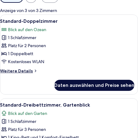
Filter
für
Anzeige von 3 von 3 Zimmern
Zimmer
Alle
Ländliche Landschaft mit blauem Him
1
Standard-Doppelzimmer
Fotos
Blick auf den Ozean
für
1 Schlafzimmer
Standard-
Doppelzimmer
Platz für 2 Personen
anzeigen
1 Doppelbett
Kostenloses WLAN
Weitere
Weitere Details
Details
für
Daten auswählen und Preise sehen
Standard-
Doppelzimmer
Alle
Ein Hotelzimmer mit zwei Betten, ein
6
Standard-Dreibettzimmer, Gartenblick
Fotos
Blick auf den Garten
für
1 Schlafzimmer
Standard-
Dreibettzimmer,
Platz für 3 Personen
Gartenblick
1 King-Bett und 1 Komfort-Einzelbett