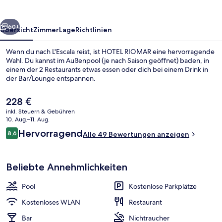
rück
Weiter
60+
Übersicht
Zimmer
Lage
Richtlinien
Wenn du nach L'Escala reist, ist HOTEL RIOMAR eine hervorragende
Wahl. Du kannst im Außenpool (je nach Saison geöffnet) baden, in
einem der 2 Restaurants etwas essen oder dich bei einem Drink in
der Bar/Lounge entspannen.
Der
228 €
aktuelle
inkl. Steuern & Gebühren
Preis
10. Aug.–11. Aug.
beträgt
Bewertungen
Hervorragend
8,6
Restaurant
Alle 49 Bewertungen anzeigen
228 €.
8,6 von 10.
Beliebte Annehmlichkeiten
Pool
Kostenlose Parkplätze
Kostenloses WLAN
Restaurant
Bar
Nichtraucher