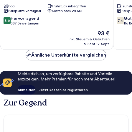
Mar
L'Escala
Pool
Frühstück inbegriffen
Frühst
L'Escala
Parkplätze verfügbar
Kostenloses WLAN
Parkpl
8.6
7.4
Hervorragend
Gut
8,6
7,4
von
von
387 Bewertungen
116 
10,
10,
Der
93 €
Hervorragend,
Gut,
Preis
387
116
inkl. Steuern & Gebühren
beträgt
6. Sept.–7. Sept.
Bewertungen
Bewert
93 €
Ähnliche Unterkünfte vergleichen
Melde dich an, um verfügbare Rabatte und Vorteile
anzuzeigen. Mehr Prämien für noch mehr Abenteuer!
Anmelden
Jetzt kostenlos registrieren
Zur Gegend