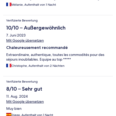
plastique, cependant propreté parfaite ! Le petit déjeuner sur la
Mélanie, Aufenthalt von 1 Nacht
même lignée bas de gamme, tout était congelés, viennoiseries
sèches, gobelets en carton pour boire un jus de fruits industriel,
confiture et pâte à tartiner dans des dosettes. Un peu de
Verifizierte Bewertung
charcuterie et fromage. Aucun produit local de qualité. En
résumé hôtel propre satisfaisant pour une nuit mais qui mise
10/10 – Außergewöhnlich
trop sur des produits bas de gamme
7. Juni 2023
Mit Google übersetzen
Chaleureusement recommandé
Extraordinaire, authentique, toutes les commodités pour des
séjours inoubliables. Equipe au top *****
Christophe, Aufenthalt von 2 Nächten
Verifizierte Bewertung
8/10 – Sehr gut
11. Aug. 2024
Mit Google übersetzen
Muy bien
Diego, Aufenthalt von 1 Nacht