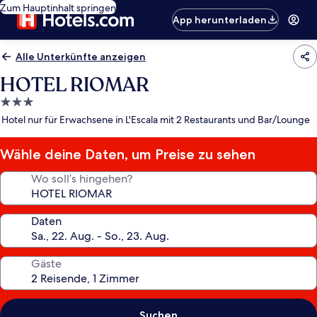
Zum Hauptinhalt springen
App herunterladen
Alle Unterkünfte anzeigen
HOTEL RIOMAR
3.0-
Sterne-
Hotel nur für Erwachsene in L'Escala mit 2 Restaurants und Bar/Lounge
Unterkunft
Wähle deine Daten, um Preise zu sehen
Wo soll’s hingehen?
Daten
Gäste
Suchen