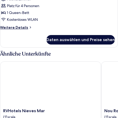
Platz für 4 Personen
1 Queen-Bett
Kostenloses WLAN
Weitere
Weitere Details
Details
für
Daten auswählen und Preise sehen
Economy-
Vierbettzimmer
Ähnliche Unterkünfte
RVHotels Nieves Mar
Nou Ros
RVHotels
Nou
RVHotels Nieves Mar
Nou Ro
Nieves
Roser
L'Escala
L'Escala